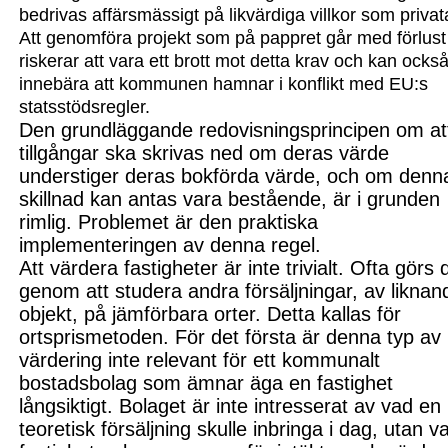
bedrivas affärs
mässigt på likvärdiga villkor som privat
Att genomföra projekt som på pappret går med förlust
riskerar att vara ett brott mot detta krav och kan ocks
innebära att kommunen hamnar i konflikt med EU:s
stats
stödsregler.
Den grundläggande redovisningsprincipen om at
tillgångar ska skrivas ned om deras värde
understiger deras bokförda värde, och om denn
skillnad kan antas vara bestående, är i grunden
rimlig. Problemet är den praktiska
implementeringen av denna regel.
Att värdera fastigheter är inte trivialt. Ofta görs
genom att studera andra försälj
ningar, av liknan
objekt, på jämförbara orter. Detta kallas för
ortsprismetoden. För det första är denna typ av
värdering inte relevant för ett kommunalt
bostadsbolag som ämnar äga en fastighet
långsiktigt. Bolaget är inte intresse
rat av vad en
teoretisk försälj
ning skulle inbringa i dag, utan v