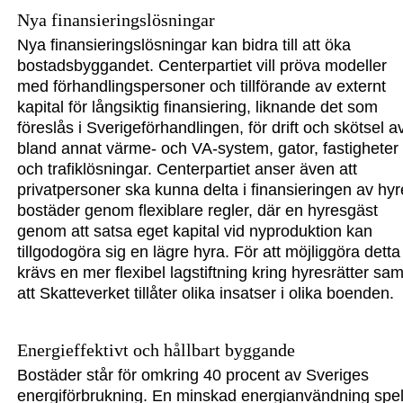
Nya finansieringslösningar
Nya finansieringslösningar kan bidra till att öka
bostadsbyggandet. Centerpartiet vill pröva modeller
med fö
rhandlingspersoner och tillför
ande av externt
kapital för lång
siktig finans
iering, liknande det som
föreslås i Sverige
förhandlingen, för drift och skötsel a
bland annat värme- och VA-system, gator, fastigheter
och trafiklösningar. Centerpartiet anser även att
privatpersoner ska kunna
delta i finansieringen av hy
bostäder genom flexiblare regler, där en hyresgäst
geno
m att satsa eget kapital vid ny
produktion kan
tillgodogöra sig en lägre hyra. För att möjliggöra detta
krävs en mer flexibel lagstiftning kr
ing hyresrätter sam
att Skatte
verket tillåter olika insatser i olika boenden.
Energieffektivt och hållbart byggande
Bostäder står för omkring 40 procent av Sveriges
energiförbrukn
ing. En minskad energianvänd
ning spe