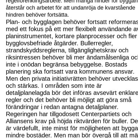
regelförenklings
arbete. Men många hinder för byggan
åter
står och arbetet för at
t undanröja de kvarstående
hind
ren behöver fortsätta.
Plan- och by
gglagen behöver fortsatt reform
era
med ett fo
kus på ett mer flexibelt använd
ande a
planinstrumentet, kortare planpro
cesser och fler
bygglovsbefriade åtgä
rder. Bullerregler,
strandskyddsreglerna, tillgänglighets
krav och
rik
sintressen behöver bli mer ända
målsenliga oc
inte i onödan begränsa bebyggelse. Bostads
planering ska fortsatt vara kommunens an
svar.
Men den privata initiativ
rätten behöver utveckla
och stärkas. I områden som inte är
detalj
planelagda bör det införas avse
värt enklar
regler och det behöver bli möjligt att g
öra små
förändringar i redan an
tagna detaljplaner.
Regeringen har tillgodosett Centerpartiets och
Alliansens krav på höjda riktvärden för buller. De
är värdefullt, inte minst för möjligheten att bygg
mindre bostäder. Men man bör övergå till att mä