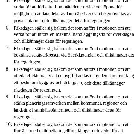
Riksdagen ställer sig bakom det som anförs i motionen om att
verka för att förbättra Lantmäteriets service och öppna för
möjligheten att låta delar av lantmäteriverksamheten övertas av
privata aktörer och tillkännager detta för regeringen.
Riksdagen ställer sig bakom det som anförs i motionen om att
verka för att införa en maximal handläggningstid för överklaga
och tillkännager detta för regeringen.
Riksdagen ställer sig bakom det som anförs i motionen om att
begränsa sakägarkretsen vid överklaganden och tillkännager det
för regeringen.
Riksdagen ställer sig bakom det som anförs i motionen om att
utreda effekterna av att en avgift kan tas ut av den som överklag
ett beslut om bygglov och detaljplan
,
och
detta
tillkännager
riksdagen
för regeringen.
Riksdagen ställer sig bakom det som anförs i motionen om att
stärka planeringssamverkan mellan kommuner, regioner och
landsting i samhällsplaneringen och tillkännager detta för
regeringen.
Riksdagen ställer sig bakom det som anförs i motionen om att
fortsätta med nationella regelförenklingar och verka för att