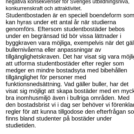
negativa konsekvenser för Sveriges utbildnings
nivå,
konkurre
nskraft och attraktivitet.
Studentbostaden är en speciell boendeform so
kan hyras under ett antal år när studierna
genomförs. Eftersom studentbostäder bebos
under en begränsad tid bör vissa lättnader i
byggkraven vara möjliga, exempelvis när det gäl
bullernivåerna el
ler anpassningar av
tillgänglig
hetskraven. Det har visat sig vara möjli
att utforma studentbostäder efter regler som
medger en mindre bostadsyta med bibehållen
tillgäng
lighet för personer med
funktionsnedsättning. Vad gäller buller, har det
visat sig möjligt att skapa bostäder med en myc
bra
inomhusmiljö även i bullriga om
råden. Med
den bostadsbrist vi i dag ser behöver vi fören
kla
regler för att kunna till
godose den efterfrågan s
finns bland studenter på bostäder under
studietiden.