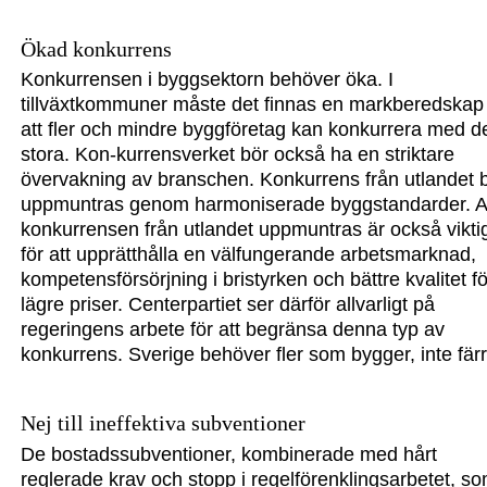
Ökad konkurrens
Konkurrensen i byggsektorn behöver öka. I
tillväxtkommuner måste det finnas en markbereds
kap
att fler och mindre bygg
företag kan konkurrera med d
stora. Kon-kurrensverket
bör också ha en striktare
över
vakning a
v branschen. Konkurrens från ut
landet 
uppm
untras genom harmoniserade bygg
standarder. A
konkurrensen från utlande
t upp
muntras är också vikt
i
för att upprätthålla en väl
fungerande
arbetsmark
nad,
kompetensförsörj
ning i bristyrken och bättre kvalitet f
lägre priser. Centerpartiet ser därför allvarligt p
å
regeringens arbete för att be
gränsa denna typ av
konkurrens. Sverige behöver fler som bygger, inte färr
Nej till ineffektiva subventioner
De bostadssubventioner, kombinerade med hårt
reglera
de krav och stopp i regelförenk
lings
arbetet, s