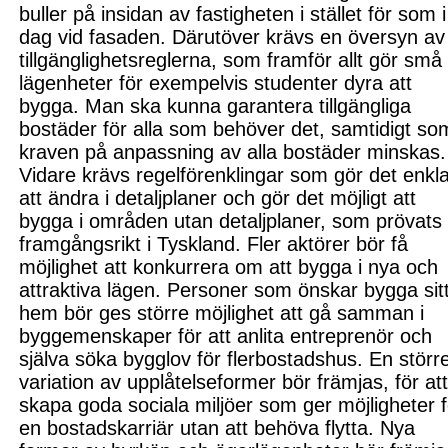
buller på insidan av fastigheten i stället för som i
dag vid fasaden. Där
utöver krävs en översyn av
till
gänglighetsreglerna, som framför allt gör små
lägenheter för exempelvis studenter dyra att
bygga. Man ska kunna garantera tillgängliga
bostäder för alla som behöver det, samtidigt so
kraven på anpassning av alla bostäder minskas.
Vidare krävs regelförenklingar som gör det enkl
att ändra i detaljplaner och gör det möjligt att
bygga i områden utan detaljplaner, som prövats
framgångsrikt i Tyskland. Fler aktörer bör få
möjlighet att konkurrera om att bygga i nya och
attraktiva lägen. Personer som önskar bygga sit
hem bör ges större möjlighet att gå samman i
byggemenskaper för att anlita entreprenör och
själva söka bygglov för flerbostadshus. En störr
variation av upplåtelseformer bör främjas, för at
skapa goda sociala miljöer som ger möjligheter f
en bostadskarriär utan att behöva flytta. Nya