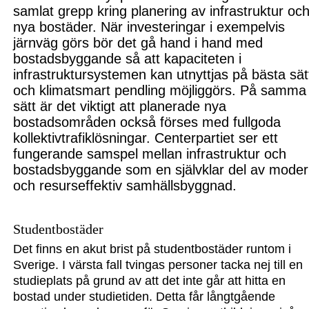
samlat grepp kring planering av infrastruktur oc
nya bostäder. När investeringar i exempelvis
järnväg görs bör det gå hand i hand med
bostadsbyggande så att kapaciteten i
infrastruktursystemen kan utnyttjas på bästa sät
och klimatsmart pendling möjliggörs. På samma
sätt är det viktigt att planerade nya
bostadsområden också förses med fullgoda
kollektivtrafiklösningar. Centerpartiet ser ett
fungerande samspel mellan infrastruktur och
bostadsbyggande som en självklar del av mode
och resurseffektiv samhällsbyggnad.
Studentbostäder
Det finns en akut brist på studentbostäder runtom i
Sve
rige. I värsta fall tvingas per
soner ta
cka nej till en
studieplats på grund
av att det inte går a
tt hitta en
bostad under studie
tiden. Detta får långtgående