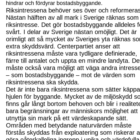
hindrar och fördyrar bostadsbyggande.
Riksintressena behöver ses över och reformera
Nästan hälften av all mark i Sverige räknas som
riksintresse. Det gör bostadsbyggande alldeles f
svårt. I delar av Sverige nästan omöjligt. Det är
orimligt att så mycket av Sveriges yta räknas s
extra skyddsvärd. Centerpartiet anser att
riksintressena måste vara tydligare definierade,
färre till antalet och uppta en mindre landyta. De
måste också vara möjligt att väga andra intress
– som bostadsbyggande – mot de värden som
riksintressena ska skydda.
Det är inte bara riksintressena som sätter käppar
hjulen för byggande. Mycket av de miljöskydd 
finns går långt bortom behoven och blir i realitet
bara begränsningar av människors möjlighet att
utnyttja sin mark på ett värdeskapande sätt.
Områden med betydande naturvärden måste
förstås skyddas från exploatering som riskerar a
göra oåterkalleliga ingrepp i unika och värdefulla