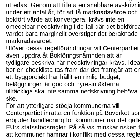
utredas. Genom att tillåta en snabbare avskrivn
under ett antal år, för att få marknadsvärde och
bokfört värde att konvergera, krävs inte en
omedelbar nedskrivning i de fall där det bokförd
värdet bara marginellt öv
erstiger det beräknade
marknads
värdet.
Utöver dessa regelförändringar vill Centerpa
rtiet
även uppdra åt Bokförings
nämnden att än
tydligare beskriva när nedskrivningar krävs. Idea
bör en checklista tas fram d
är det framgår att 
ett bygg
projekt har hållit en rimlig budget,
beläggningen är god och hyresintäkterna
tillräckliga ska inte samma nedskrivning behöva
ske.
För att ytterligare stödja kommunerna vill
Centerpartiet inrätta en funktion på Boverket s
erbjuder handledning för kommuner när det gäll
EU:s statsstödsregler. På så vis minskar risken 
att kommuner hamnar i konflikt med dessa regle