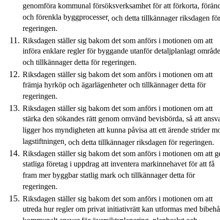
genomföra kommunal försöksverksamhet för att förkorta, förän
och förenkla byggprocesser
,
och
detta
tillkännager
riksdagen
fö
regeringen.
Riksdagen ställer sig bakom det som anförs i motionen om att
införa enklare regler för byggande utanför detaljplanlagt områd
och tillkännager detta för regeringen.
Riksdagen ställer sig bakom det som anförs i motionen om att
främja hyrköp och ägarlägenheter och tillkännager detta för
regeringen.
Riksdagen ställer sig bakom det som anförs i motionen om att
stärka den sökandes rätt genom omvänd bevisbörda, så att ansva
ligger hos myndigheten att kunna påvisa att ett ärende strider m
lagstiftningen
,
och
detta
tillkännager
riksdagen
för regeringen.
Riksdagen ställer sig bakom det som anförs i motionen om att g
statliga företag i uppdrag att inventera markinnehavet för att få
fram mer byggbar statlig mark och tillkännager detta för
regeringen.
Riksdagen ställer sig bakom det som anförs i motionen om att
utreda hur regler om privat initiativrätt kan utformas med bibehå