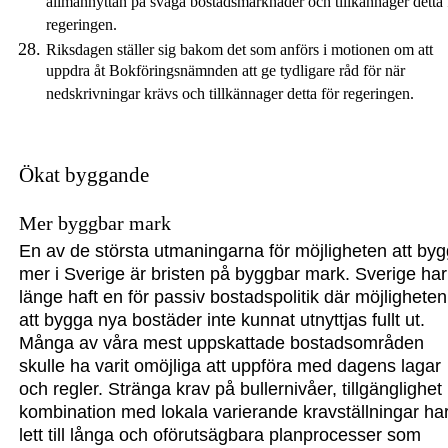
allmännyttan på svaga bostadsmarknader och tillkännager detta 
regeringen.
Riksdagen ställer sig bakom det som anförs i motionen om att
uppdra åt Bokföringsnämnden att ge tydligare råd för när
nedskrivningar krävs och tillkännager detta för regeringen.
Ökat byggande
Mer byggbar mark
En av de största utmaningarna för möjligheten att by
m
er i Sverige är bristen på bygg
bar mark. Sverige har
länge haft en för passiv bostadspolitik där möjligheten
att bygga nya bostäder inte kunnat utnyttjas fullt ut.
Många av våra mest uppskattade bostadsområden
skulle ha varit omöjliga att uppföra med dagens lagar
och regler. Stränga krav på bullernivåer, tillgänglighet 
kombination med lokala varierande kravställningar ha
lett till lång
a
och oförutsägbara planprocesser som