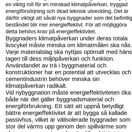
en vi
ktig roll för en minskad klimat
på
verkan, tryggad
energiförsörj
ning och ökad teknisk utveckling. Det är
därför viktigt att såv
äl nya byggnader som det befintli
beståndet blir mer energieffektivt. För att möjlig
g
öra
detta behövs krav på energi
effektivitet.
Byg
gnaders klimatpåverkan under dera
s totala
l
ivscykel måste minska om klimat
målen ska nås
Varje materialslag ska nyttjas optimalt m
ed hän
tagen till dess miljö
påverkan och funktion.
Användandet av trä i byggmaterial och
konstruktioner har en potential att utvecklas och
cementindustrin behöver minska sin
klimatpåverkan radikalt.
Vid nybyggnation måste energieffektiviteten öka
både när det gäll
er byggnads
material och
energi
förbrukning. Ett sätt att uppnå betydligt
bättre energieffektivitet är att bygga så kallade
passivhus, vilket är välisolerade byggnader som t
stor del värms upp genom den spillvärme som