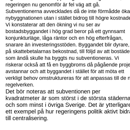
regeringen nu genomför är fel väg att gå.
Subventionerna avvecklades då de inte förmådde ök
nybyggnationen utan i stället bidrog till högre kostnad
Vi konstaterar att den ökning vi nu ser av
bostadsbyggandet i hög grad beror på ett gynn
samt
konjunkturläge, låga räntor och en hög efterfrågan,
snarare än investeringsstöden. Byggand
et blir dyrare,
på skattebetal
arnas bekostnad, till följd av att bostäde
som ändå skulle ha byggts nu subventioneras. V
i
riskerar också att få en bygg
broms då pågående proje
avstannar och att byggandet i stället för att möta ett
verkligt behov omstruk
tureras för
att anpassas till de 
regel
verken.
Det bör noter
as att subventionen per
kvadrat
meter är som störst i de största städerna
och som minst i övriga Sverige. Det är ytterligar
ett exempel på hur regeringens politik aktivt bidr
till centralisering.