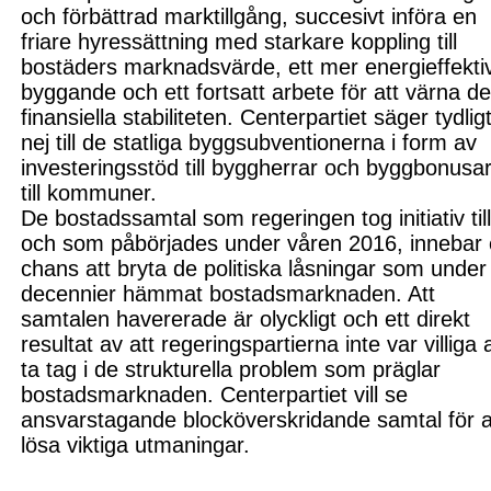
och förbättrad marktillgång, succesivt införa en
friare hyressättning med starkare koppling till
bostäders marknads
värde, ett mer energieffekti
byggande och ett fortsatt arbete för att värna d
finansiella stabiliteten. Centerpartiet säger tydlig
nej till de statliga byggsubventionerna i form av
investeringsstöd till byggherrar och byggbonusa
till kommuner.
De bostadssamtal som regeringen tog initiativ till
och som påbörjades under våren 2016, innebar
chans att bryta de politiska låsningar som under
decennier hämmat bostadsmarknaden. Att
samtalen havererade är olyckligt och ett direkt
resultat av att regeringspartierna inte var villiga 
ta tag i de strukturella problem som präglar
bostadsmarknaden. Centerpartiet vill se
ansvarstagande blocköverskridande samtal för a
lösa viktiga utmaningar.