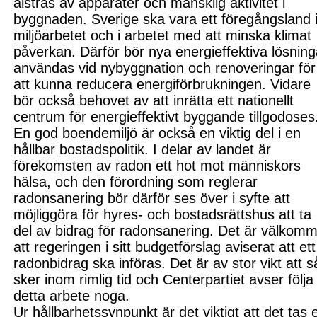
alstras av apparater och mänsklig aktivitet i
byggnaden. Sverige ska vara ett föregångsland 
miljöarbetet och
i arbetet med att minska klimat
påverkan. Därför bör nya energieffektiva lösning
anv
ändas vid nybyggnation och reno
veringar för
att kunna reducer
a energiförbruk
ningen. Vidare
bör också behovet av att inrätta ett nationellt
centrum för energieffektivt byggande tillgodoses
En god boendemiljö är också en viktig del i en
hållbar bostadspolitik. I delar av landet är
förekomsten av radon ett hot mot människors
hälsa, och den förordning som reglerar
radonsanering bör därför ses över i syfte att
möjliggöra för hyres- och bostads
rättshus att ta
del av bidrag för radonsanering. Det är välkom
att regeringen i sitt budgetförslag aviserat att ett
radonbidrag ska införas. Det är av stor vikt att s
sker inom rimlig tid och Centerpartiet avser följa
detta arbete noga.
Ur hållbarhetssynpunkt är det viktigt att det tas e