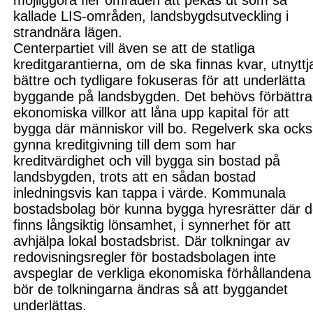
möjliggöra fler områden att pekas ut som s
å
kallade LIS-områden, l
andsbygdsutveckling i
strandnära lägen.
Centerpartiet vill även se att de statliga
kreditgarantierna, om de ska finnas kvar, utnyttj
bättre och tydligare fokuseras för att underlätta
byggande på landsbygden. Det behövs förbättr
ekonomiska villkor att låna upp kapital för att
bygga där människor vill bo. Regelverk ska ock
gynna kreditgivning till dem som har
kreditvärdighet och vill bygga sin bostad på
landsbygden, trots att en sådan bostad
inledningsvis kan tappa i värde. Kommunala
bostadsbolag bör kunna bygga hyresrätter där d
finns långsiktig lönsamhet, i synnerhet för att
avhjälpa lokal bostadsbrist. Där tolkningar av
redovis
ningsregler för bostadsbolagen inte
avspeglar de verkliga ekonomiska förhållandena
bör de tolkningarna ändras så att byggandet
underlättas.