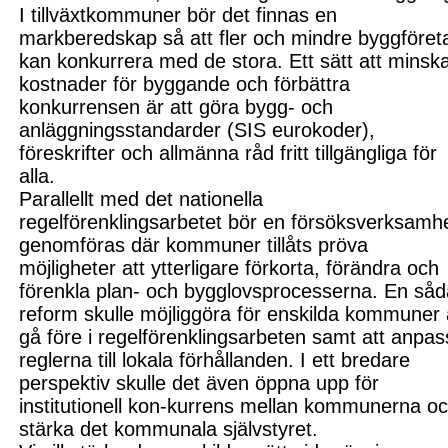
I tillväxtkommuner bör det finnas en
markberedskap så att fler och mindre byggföret
kan konkurrera med de stora. Ett sät
t att minsk
kostnader för bygg
ande och förbättra
konkurrensen är att göra
bygg- och
anläggningsstandarder
(SIS eurokoder)
,
föreskrifter och allmänna råd fritt tillgängliga för
alla.
Parallellt med det nati
onella
regelförenklings
arbetet bör en försöksverksamh
genomföras där kommuner tillåts pröva
möjligheter att ytterligare för
korta, förändra och
före
nkla plan- och bygglovsprocess
erna. En så
reform skulle möjliggöra för enskilda kommuner 
gå för
e i regelförenklings
arbeten samt att anpas
reglerna till lokala förhållanden. I ett bredare
perspektiv skulle det även öppna upp för
institutionell kon-kurrens mellan kommunerna o
stärka det kommunala självstyret.