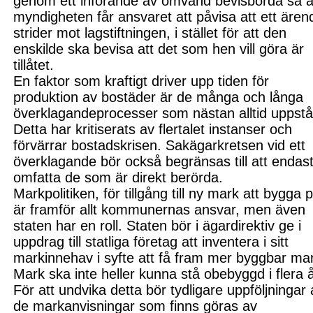
genom ett införande av omvänd bevisbörda så a
myndigheten får ansvaret att påvisa att ett ären
strider mot lagstiftningen, i stället för att den
enskilde ska bevisa att det som hen vill göra är
tillåtet.
En faktor som kraftigt driver upp tiden för
produktion av bostäder är de många och långa
överklagandeprocesser som nästan alltid uppstå
Detta
har kritiserats av flertalet in
stanser och
förvärrar bostadskrisen. Sakägarkretsen vi
d ett
överklagande bör också be
gränsas till att endas
omfatta de som är direkt berörda.
Markpolitiken, för tillgång till ny mark att bygga 
är framför allt kommunernas ansvar, men även
staten har en roll. Staten bör i ägardirektiv ge i
uppdrag till statliga företag att inventera
i sitt
mark
innehav i syfte att få fram mer byggbar ma
Mark ska inte heller kunna stå obebyggd i flera å
För att undvika detta bör tydligare uppfölj
ningar 
de markanvisningar som finns göras av