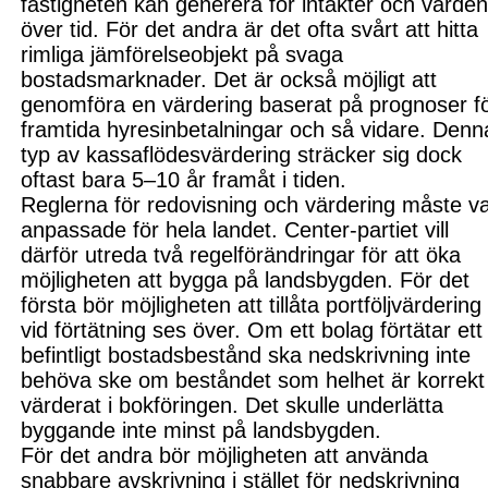
fastigheten kan generera för intäkter och värde
över tid. För det andra är det ofta svårt att hitta
rimliga jä
mförelseobjekt på svaga
bostadsmark
nader. Det är också möjligt att
genomföra en värdering baserat på prognoser f
framtida hyresinbetalningar och så vi
dare. Denn
typ av kassaflödes
värdering sträcker sig dock
oftast bara 5–10 år framåt i tiden.
Reglerna för redovisning och värdering måste v
anpassade för hela landet. Center-partiet vill
därför utreda två regelförändringar för att öka
möjligheten att bygga på landsbygden. För det
första bör möjligheten att tillåta portföljvärdering
vid förtätning ses över. Om ett bolag förtätar ett
befintligt bostadsbestånd ska nedskrivning inte
behöva ske om beståndet som helhet är korrekt
värderat
i bokföringen. Det skulle under
lätta
byggande inte minst på landsbygden.
För det andra bör möjligheten att använda
snabbar
e avskrivning i stället för nedskriv
ning