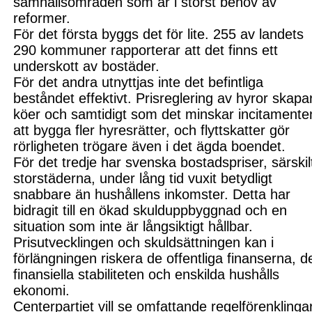
samhällsområden som är i störst behov av
reformer.
För det första byggs det för lite. 255 av landets
290 kommuner rapporterar att det finns ett
underskott av bostäder.
För det andra utnyttjas inte det befintliga
beståndet effektivt. Prisreglering av hyror skapa
köer och samtidigt som det minskar incitamente
att bygga fler hyresrätter, och flyttskatter gör
rörligheten trögare även i det ägda boendet.
För det tredje har svenska bostadspriser, särskilt
storstäderna, under lång tid vuxit betydligt
snabbare än hushållens inkomster. Detta har
bidragit till en ökad skuldupp
byggnad och en
situation som inte är långsiktigt hållbar.
Prisutvecklingen och skuld
sättningen kan i
förlängningen riskera de offentliga finanserna, d
finansiella stabiliteten och enskilda hushålls
ekonomi.
Centerpartiet vill se omfattande regelförenklinga