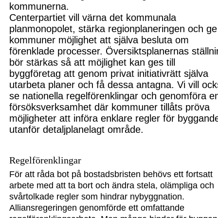
kommunerna.
Centerpartiet vill värna det kommunala
planmonopolet, stärka regionplaneringen och ge
kommuner möjlighet att själva besluta om
förenklade processer. Översikts
planernas ställn
bör stärkas så att möjlighet kan ges till
byggföretag att genom privat initiativrätt själva
utarbeta planer och få dessa antagna. Vi vill oc
se nationella regelförenklingar och genomföra e
försöksverksamhet där kommuner tillåts pröva
möjligheter att införa enklare regler för byggand
utanför detaljplanelagt område.
Regelförenklingar
För att råda bot på bostadsbristen behövs ett fortsatt
arbete med att
ta bort och ändra stela, olämp
liga och
svå
rtolkade regler som hindrar ny
byggnation.
Alliansregeringen genomförde e
tt omfattande