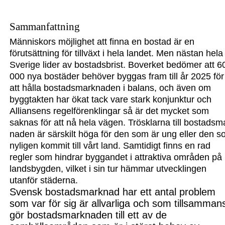
Sammanfattning
Människors möjlighet att finna en bostad är en
förutsättning för tillväxt i hela landet. Men nästan hela
Sverige lider av bostadsbrist. Boverket bedömer att 6
000 nya bostäder behöver byggas fram till år 2025 för
att hålla bostadsmarknaden i balans, och även om
byggtakten har ökat tack vare stark konjunktur och
Alliansens regelförenk
lingar så är det mycket som
saknas för att nå hela vägen. Trösklarna till bostadsm
naden är särskilt höga för den som är ung eller den 
nyligen kommit till vårt land. Samtidigt finns en rad
regler som hindrar byggandet i attraktiva områden på
lands
bygden, vilket i sin tur hämmar utvecklingen
utanför städerna.
Svensk bostadsmarknad har ett antal problem
som var för sig är allvarliga och som tillsamman
gör bostadsmarknaden till ett av de