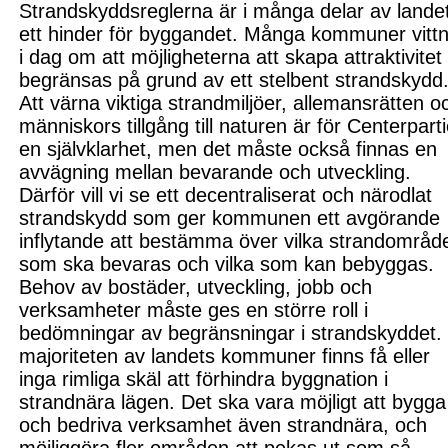
Strandskyddsreglerna är i många delar av lande
ett hinder för byggandet. Många kommuner vitt
i dag om att möjligheterna att skapa attraktivitet
begränsas på grund av ett stelbent strandskydd
Att värna viktiga strandmiljöer, allemansrätten o
människors tillgång till naturen är för Centerparti
en självklarhet, men det måste också finnas en
avvägning mellan bevarande och utveckling.
Därför vill vi se ett decentrali
serat och närodlat
strandskydd som ger kommunen ett avgörande
inflytande att bestämma över vilka strandområd
som ska bevaras och vilka som kan bebyggas.
Behov av bostäder, utveckling, jobb och
verksamheter måste ges en större roll i
bedömningar av begränsningar i strandskyddet. 
majoriteten av landets kommuner finns få eller
inga rimliga skäl att förhindra byggnation i
strandnära lägen. Det ska vara möjligt att bygga
och bedriva verksamhet även strandnära, och