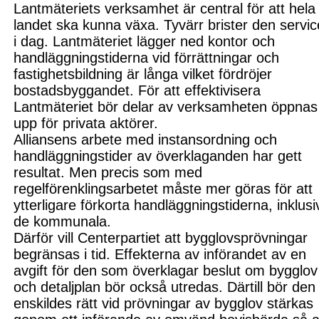
Lantmäteriets verksamhet är central för att hela
landet ska kunna växa. Tyvärr brister den servi
i dag. Lantmäteriet lägger ned kontor och
handläggningstiderna vid förrättningar och
fastighetsbildning är långa vilket fördröjer
bostadsbyggandet. För att effektivisera
Lantmäteriet bör delar av verksamheten öppnas
upp för privata aktörer.
Alliansens arbete med instansordning och
handläggningstider av överklaganden har gett
resultat. Men precis som med
regelförenklingsarbetet måste mer göras för att
ytterligare förkorta handläggningstiderna, inklusi
de kommunala.
Därför vill Centerpartiet att bygglovsprövningar
begränsas i tid. Effekterna av införandet av en
avgift för den som överklagar beslut om bygglov
och detaljplan bör också utredas. Därtill bör den
enskildes rätt vid prövningar av bygglov stärkas