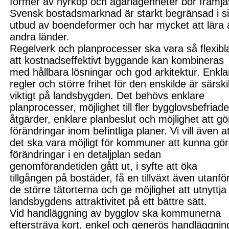
former av hyrköp och ägarlägenheter bör främja
Svensk bostadsmarknad är starkt begränsad i si
utbud av boendeformer och har mycket att lära 
andra länder.
Regelverk och planprocesser ska vara så flexibl
att kostnadseffektivt byggande kan kombineras
med hållbara lösningar och god arkitektur. Enkla
regler och större frihet för den enskilde är särski
viktigt på landsbygden. Det behövs enklare
planprocesser, möjlighet till fler bygglovsbefriad
åtgärder, enklare planbeslut och möjlighet att gö
förändringar inom befintliga planer. Vi vill även a
det ska vara möjligt för kommuner att kunna gö
förändringar i en detaljplan sedan
genomförandetiden gått ut, i syfte att öka
tillgången på bostäder, få en tillväxt även utanfö
de större tätorterna och ge möjlighet att utnyttja
landsbygdens attraktivitet på ett bättre sätt.
Vid handläggning av bygglov ska kommunerna
eftersträva kort, enkel och generös handläggnin