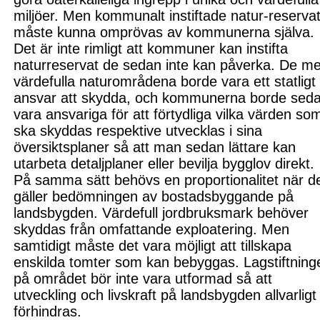
miljöer. Men kommunalt instiftade natur-reserva
måste kunna omprövas av kommunerna själva.
Det är inte rimligt att kommuner kan instifta
naturreservat de sedan inte kan påverka. De me
värdefulla naturområdena borde vara ett statligt
ansvar att skydda, och kommunerna borde sed
vara ansvariga för att förtydliga vilka värden so
ska skyddas respektive utvecklas i sina
översiktsplaner så att man sedan lättare kan
utarbeta detaljplaner eller bevilja bygglov direkt.
På samma sätt behövs en proportionalitet när d
gäller bedömningen av bostadsbyggande på
landsbygden. Värdefull jordbruksmark behöver
skyddas från omfattande exploatering. Men
samtidigt måste det vara möjligt att tillskapa
enskilda tomter som kan bebyggas. Lagstiftning
på området bör inte vara utformad så att
utveckling och livskraft på landsbygden allvarligt
förhindras.