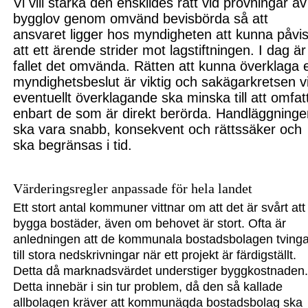
Vi vill stärka den enskildes rätt vid prövningar av
bygglov genom omvänd bevis
börda så att
ansvaret ligger hos myndigheten att kunna påvi
att e
tt ärende strider mot lagstift
ningen. I dag är
fallet det omvända. Rätten att
kunna överklaga e
myndighets
beslut är viktig och sakägarkretsen v
eventuellt över
klagande ska minska till att om
fat
enbart de som är direkt berörda. Handläggning
ska v
ara snabb, konsekvent och rätts
säker och
ska begränsas i tid.
Värderingsregler anpassade för hela landet
Ett stort antal kommuner vittnar om att det är svårt att
bygga bostäder, även om behovet är stort. Ofta är
anledningen att de kommunala bostad
sbolagen tving
till stora ned
skrivningar när ett projekt är färdigställt.
Detta då
marknadsvärdet understiger bygg
kostnaden
Detta innebär i sin tur problem, då den så kallade
allbolagen kräver att kommunägda b
ostadsbolag ska