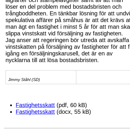
lagfarter och stämpelavgifter samt
av
att man
löser en del problem med bostadsbristen och
trångboddheten. En tänkbar lösning för att undv
spekulativa affärer på s
måhus är att det krävs a
man ägt
en fastighet
i minst 5
år för att man sk
slippa vinstskatt vid försäljning av fastigheten.
Jag anser att regeringen bör utreda att avskaffa
vinstskatt
en
på försäljning av fastigheter för att 
igång en försäljningskarusell, det är en av
nycklarna till att lösa bostadsbristen.
Jimmy Ståhl (SD)
Fastighetsskatt
(pdf, 60 kB)
Fastighetsskatt
(docx, 55 kB)