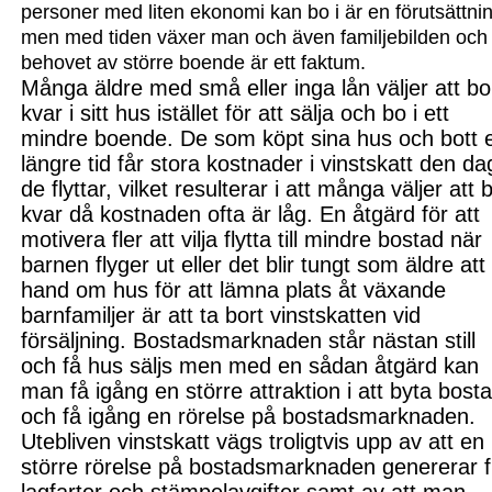
personer med liten ekonomi kan bo i är en förutsättni
men med tiden växer man och även familjebilden och
behovet av större boende är ett faktum.
Många äldre med små eller inga lån väljer att bo
kvar i sitt hus istället för att sälja och bo i ett
mindre boende. De som köpt sina hus och bott 
längre tid får stora kostnader i vinstskatt den da
de flyttar
,
vilket resulterar i att många väljer att 
kvar då kostnaden ofta är låg. En åtgärd för att
motivera fler att vilja flytta till mindre bosta
d när
barnen flyger ut eller
det blir tungt
som äldre att 
hand om hus för att lämna
plats åt växande
barnfamiljer är att ta bort vinstskatten vid
försäljning. Bostadsmarknaden står nästan still
och få hus säljs men med en sådan åtgärd kan
man få igång en
större attraktion i att byta bost
och få igång en rörelse på bostadsmarknaden.
Utebliven vinstskatt vägs troligtvis upp av att
en
större rörelse på bostadsmarknaden genererar f