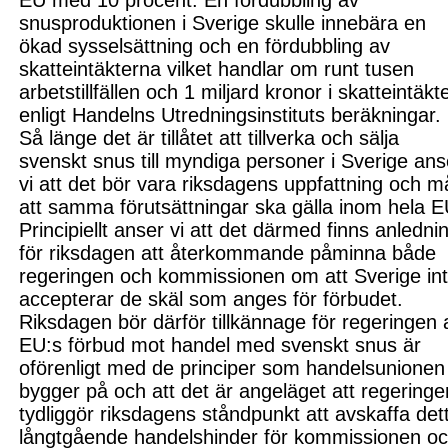
EU med 10 procent. En fördubbling av
snusproduktionen i Sverige skulle innebära en
ökad sysselsättning och en fördubbling av
skatteintäkterna vilket handlar om ru
nt tusen
arbetstillfällen och 1
miljard kronor i skatteintäkte
enl
igt Handelns U
tredningsinstituts beräkningar.
Så länge det är tillåtet att tillverka och sälja
svenskt snus till myndiga personer i Sverige ans
vi att det bör vara riksdagens uppfattning och m
att samma förutsättningar ska gälla inom hela E
Principiellt anser vi att det
därmed finns anledni
för riksdagen att återkommande påminna både
regeringen och kommissionen om att Sverige in
accepterar de skäl som anges för förbudet.
Riksdagen bör därför tillkännage för regeringen 
EU:s förbud mot handel med svenskt snus är
oförenligt med de principer som handelsunionen
bygger på och att det är angeläget att regeringe
tydliggör riksdagens ståndpunkt att avskaffa det
långtgående handelshinder för kommissionen o