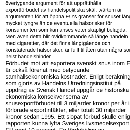
övertygande argument för att upprätthålla
exportförbudet av handelspolitiska skäl, tvärtom är
argumenten för att öppna EU:s gränser för snuset lån
mycket tyngre än de eventuella hälsorisker för
konsumenten som kan anses vetenskapligt belagda.
Men även detta blir ovidkommande
så länge handeln
med cigaretter, där det finns långtgående och
konstaterade hälsorisker, är fullt tillåten utan några s
helst handelshinder.
Förbudet mot att exportera svenskt snus inom 
är också förenat med betydande
samhällsekonomiska kostnader. Enligt berä
knin
som gjorts av Handelns U
tredningsinstitut på
uppdrag av Svensk Handel uppgår de historiska
ekonomiska konsekvenserna av
snusexportförbudet till 3 miljarder kronor per år i
förlorade exportintäkter, eller totalt 30 miljarder
kronor sedan 1995. Ett slopat förbud skulle enlig
rapporten kunna lyfta Sveriges livsmedelsexport t