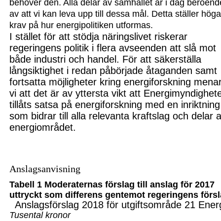
behöver den. Alla delar av
samhället är i dag beroend
av att vi kan leva upp till dessa mål. Detta ställer hög
krav på hur energipolitiken utformas.
I stället för att stödja näringslivet riskerar
regeringens politik i flera avseenden att slå mot
både industri och handel. För att säkerställa
långsiktighet i redan påbörjade åtagande
n
samt
fortsatta möjligheter kring energiforskning mena
vi att det är av yttersta vikt att Energimyndighet
tillåts satsa på energiforskning med en inriktning
som bidrar till alla relevanta kraftslag och delar 
energiområdet.
Anslagsanvisning
Tabell
1
Moderaternas förslag till anslag för 2017
uttryckt som differens gentemot regeri
ngens förs
Anslagsförslag 2018 för utgiftsområde 21 Ener
Tusental kronor