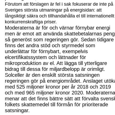
Förutom att förslagen är fel i sak fokuserar de inte på
Sveriges stör
sta utmaningar på energisidan: a
tt
långsiktigt säkra och tillhandahålla el till internationellt
konkurrenskraftiga priser.
Moderaterna är för och värnar förnybar energi
men är emot att använda skatte
betalarnas peng
så generöst som regeringen gör. Sedan tidigare
finns det andra stöd och styrmedel som
underlättar för förnybart
,
e
xempelvis
elcertifikat
ssystem och lättnader för
mikro
produktion av el. Att lägga till ytterligare
bidrag till dessa för miljardbelopp är orimligt.
Solceller är den enskilt största satsningen
regeringen gör på energiområdet. Anslaget utök
med 525 miljoner kronor per år 2018 och 2019
och med 965 miljoner kronor 2020. Moderatern
menar att det finns bättre sätt att förvalta svens
folkets skattemedel till förmån för prioriterade
satsningar.