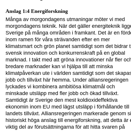
Anslag 1:4 Energiforskning
Många av morgondagens utmaningar möter vi med
morgondagens teknik. När det gäller energiteknik ligg
Sverige på många områden i
framkant. Det är en förd
inom ramen för våra strävanden efter en mer
klimatsmart och grön planet samtidigt som det bidrar ti
svensk innovation och konkurrenskraft på en global
marknad. I takt med att gröna innovatione
r når fler oc
bredare marknader
kan vi hjälpa till att minska
klimatpåverkan ute i världen samtidigt som det skapa
jobb och tillväxt här hemma. Under allians
regeringen
lyckades vi kombinera ambitiösa klimatmål och
minskade utsläpp med fler jobb och ökad tillväxt.
Samtidigt är Sverige den mest koldioxideffektiva
ekonomin inom EU med lägst utsläpp i förhållande till
landets tillväxt. Alliansregeringen markerade genom s
historiskt höga anslag till energiforskning, att detta är
viktig del av förutsättningarna för att hitta svaren på