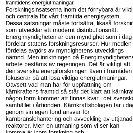
framtidens energiutmaningar.
Forskningsinsatserna inom det förnybara är vikt
och centrala för vårt framtida energisystem.
Dessa satsningar måste fortsätta, likaså forskni
som utvecklar ett modernt distributionsnät.
Energimyndigheten är den
myndighet som i dag
fördelar statens forskningsresurser. Hur medlen
fördelas avgörs av myndighetens utvecklings
nämnd. Men inriktningen på Energimyndigheten
arbete bestäms av rege
ringen. Det är viktigt att
den s
venska energiforskningen även i framtiden
fokuserar på att lösa viktiga energiutmaningar.
Oavsett vad man har för uppfattning om
kärnkraftens framtid så står det klart att kärnkraf
någon for
m kommer att finnas kvar i det s
vensk
samhället i årtionden. Kärnkraftsbolagen tar i da
genom sin egen fond ansvar för
kärnbränslehantering och avveckling av uttjäna
reaktorer. Men en utmaning som vi ser kan
komma är inom forskning och