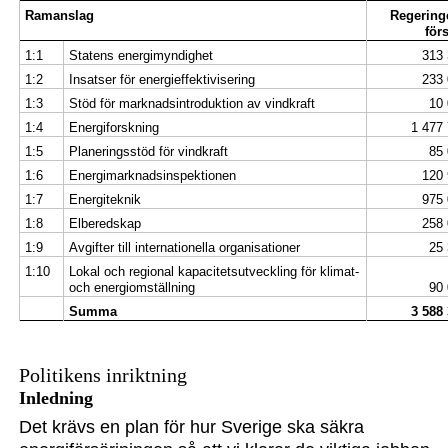
Ramanslag
Regering
för
1:1
Statens energimyndighet
313
1:2
Insatser för energieffektivisering
233
1:3
Stöd för marknadsintroduktion av vindkraft
10
1:4
Energiforskning
1 477
1:5
Planeringsstöd för vindkraft
85
1:6
Energimarknadsinspektionen
120
1:7
Energiteknik
975
1:8
Elberedskap
258
1:9
Avgifter till internationella organisationer
25
1:10
Lokal och regional kapacitetsutveckling för klimat-
och energiomställning
90
Summa
3 588
Politikens inriktning
Inledning
Det krävs en plan för
hur
Sverige
ska
säkra