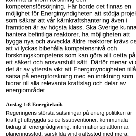
kompetensförsörjning. Här borde det finnas en
möjlighet för Energi
myndigheten att stödja proje
som säkrar att vår kärnkraftshantering även i
framtiden är av högsta klass. Ska Sverige kunn
hantera befintliga reaktorer, ha möjligheten att
bygga nya och avveckla äldre reaktorer krävs d
att vi lyckas bibehålla kompetensnivå och
forskningskompetens som kan göra allt detta på
ett säkert och ansvarsfullt sätt. Därför menar vi 
det är av yttersta vikt att Energimyndigheten tillå
satsa på energiforskning med en inriktning som
bidrar till alla relevanta kraftslag och delar av
energiområdet.
Anslag 1:8 Energiteknik
Regeringens största satsningar på energipolitiken är
kraftigt utbyggda solcells
subventioner, kommunala
bidrag till energirådgivning, informationsplattformar,
planeringsstöd, särskilda vindkraftsstöd med mera.