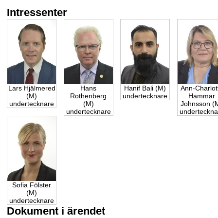
Intressenter
Lars Hjälmered
Hans
Hanif Bali (M)
Ann-Charlot
(M)
Rothenberg
undertecknare
Hammar
undertecknare
(M)
Johnsson (
undertecknare
underteckna
Sofia Fölster
(M)
undertecknare
Dokument i ärendet