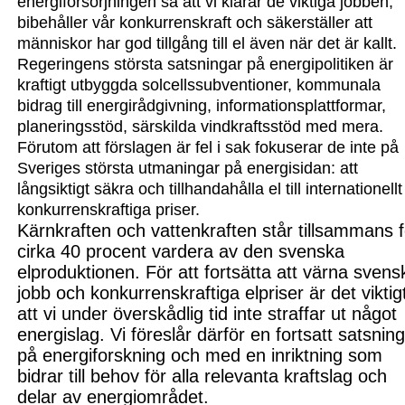
energiförsörjningen så att vi klarar de viktiga jobben,
bibehåller vår konkurrenskraft och säkerställer att
människor har god tillgång till el även när det är kallt.
Regeringens största satsningar på energipolitiken är
kraftigt utbyggda solcellssubventioner, kommunala
bidrag till energirådgivning, informationsplattformar,
planeringsstöd, särskilda vindkraftsstöd med mera.
Förutom att förslagen är fel i sak fokuserar de inte på
Sveriges st
örsta utmaningar på energisidan: a
tt
långsiktigt säkra och tillhandahålla el till internationellt
konkurrenskraftiga priser.
Kärnkraften och vattenkraften står tillsammans f
cirka 40 procent
vardera
av den svenska
elproduktio
nen. För att fortsä
tt
a att
värna svens
jobb och konkurrenskraftiga elpriser är det viktig
att vi under överskådlig tid inte straffar ut något
energislag. Vi föreslår
därför
en fortsatt satsnin
på
energiforskning och med en inriktning som
bidrar till behov för alla relevanta kraftslag och
delar av energiområdet.