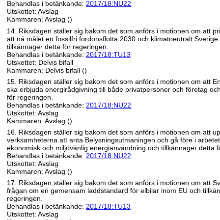
Behandlas i betänkande:
2017/18:NU22
Utskottet: Avslag
Kammaren: Avslag ()
14. Riksdagen ställer sig bakom det som anförs i motionen om att prio
att nå målet en fossilfri fordonsflotta 2030 och klimatneutralt Sverig
tillkännager detta för regeringen.
Behandlas i betänkande:
2017/18:TU13
Utskottet: Delvis bifall
Kammaren: Delvis bifall ()
15. Riksdagen ställer sig bakom det som anförs i motionen om att 
ska erbjuda energirådgivning till både privatpersoner och företag och
för regeringen.
Behandlas i betänkande:
2017/18:NU22
Utskottet: Avslag
Kammaren: Avslag ()
16. Riksdagen ställer sig bakom det som anförs i motionen om att u
verksamheterna att anta Belysningsutmaningen och gå före i arbetet
ekonomisk och miljövänlig energianvändning och tillkännager detta f
Behandlas i betänkande:
2017/18:NU22
Utskottet: Avslag
Kammaren: Avslag ()
17. Riksdagen ställer sig bakom det som anförs i motionen om att Sv
frågan om en gemensam laddstandard för elbilar inom EU och tillkän
regeringen.
Behandlas i betänkande:
2017/18:TU13
Utskottet: Avslag