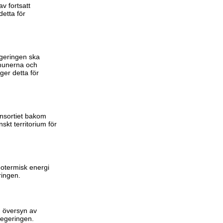
v fortsatt
detta för
egeringen ska
mmunerna och
ger detta för
onsortiet bakom
kt territorium för
eotermisk energi
ringen.
n översyn av
 regeringen.