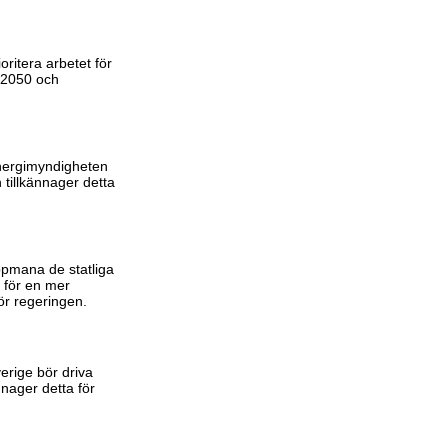
ritera arbetet för
e 2050 och
Energimyndigheten
 tillkännager detta
ppmana de statliga
 för en mer
ör regeringen.
erige bör driva
nager detta för