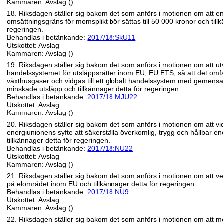
Kammaren: Avslag ()
18. Riksdagen ställer sig bakom det som anförs i motionen om att e
omsättningsgräns för momsplikt bör sättas till 50 000 kronor och till
regeringen.
Behandlas i betänkande:
2017/18:SkU11
Utskottet: Avslag
Kammaren: Avslag ()
19. Riksdagen ställer sig bakom det som anförs i motionen om att ut
handelssystemet för utsläppsrätter inom EU, EU ETS, så att det omfa
växthusgaser och vidgas till ett globalt handelssystem med gemensa
minskade utsläpp och tillkännager detta för regeringen.
Behandlas i betänkande:
2017/18:MJU22
Utskottet: Avslag
Kammaren: Avslag ()
20. Riksdagen ställer sig bakom det som anförs i motionen om att vid
energiunionens syfte att säkerställa överkomlig, trygg och hållbar en
tillkännager detta för regeringen.
Behandlas i betänkande:
2017/18:NU22
Utskottet: Avslag
Kammaren: Avslag ()
21. Riksdagen ställer sig bakom det som anförs i motionen om att ver
på elområdet inom EU och tillkännager detta för regeringen.
Behandlas i betänkande:
2017/18:NU9
Utskottet: Avslag
Kammaren: Avslag ()
22. Riksdagen ställer sig bakom det som anförs i motionen om att 