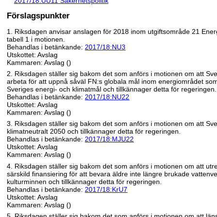
2017/18:UU11 Säkerhetspolitik
Förslagspunkter
1. Riksdagen anvisar anslagen för 2018 inom utgiftsområde 21 Energi 
tabell 1 i motionen.
Behandlas i betänkande:
2017/18:NU3
Utskottet: Avslag
Kammaren: Avslag ()
2. Riksdagen ställer sig bakom det som anförs i motionen om att Sver
arbeta för att uppnå såväl FN:s globala mål inom energiområdet so
Sveriges energi- och klimatmål och tillkännager detta för regeringen.
Behandlas i betänkande:
2017/18:NU22
Utskottet: Avslag
Kammaren: Avslag ()
3. Riksdagen ställer sig bakom det som anförs i motionen om att Sve
klimatneutralt 2050 och tillkännager detta för regeringen.
Behandlas i betänkande:
2017/18:MJU22
Utskottet: Avslag
Kammaren: Avslag ()
4. Riksdagen ställer sig bakom det som anförs i motionen om att ut
särskild finansiering för att bevara äldre inte längre brukade vatte
kulturminnen och tillkännager detta för regeringen.
Behandlas i betänkande:
2017/18:KrU7
Utskottet: Avslag
Kammaren: Avslag ()
5. Riksdagen ställer sig bakom det som anförs i motionen om att län