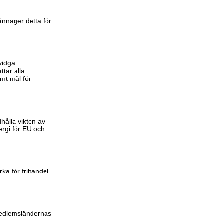
n
kännager detta för
vidga
ttar alla
mt mål för
hålla vikten av
ergi för EU och
ka för frihandel
medlemsländernas