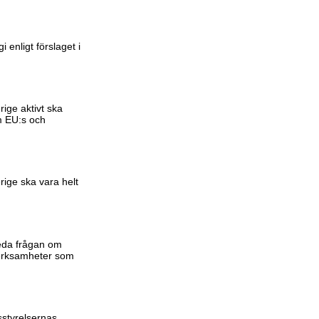
enligt förslaget i
ige aktivt ska
m EU:s och
rige ska vara helt
reda frågan om
nverksamheter som
sstyrelsernas