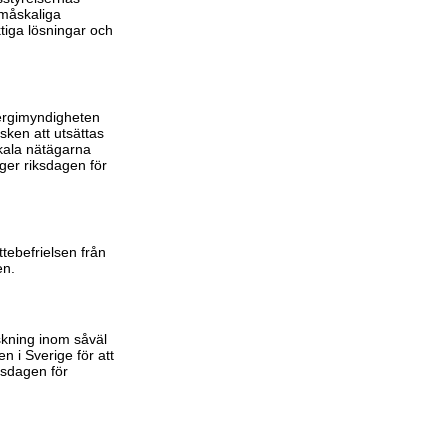
småskaliga
tiga lösningar och
nergimyndigheten
sken att utsättas
okala nätägarna
ger riksdagen för
tebefrielsen från
en.
skning inom såväl
 i Sverige för att
ksdagen för