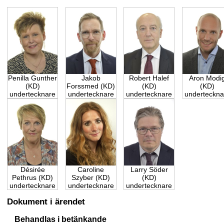
Penilla Gunther
Jakob
Robert Halef
Aron Modi
(KD)
Forssmed (KD)
(KD)
(KD)
undertecknare
undertecknare
undertecknare
underteckna
Désirée
Caroline
Larry Söder
Pethrus (KD)
Szyber (KD)
(KD)
undertecknare
undertecknare
undertecknare
Dokument i ärendet
Behandlas i betänkande