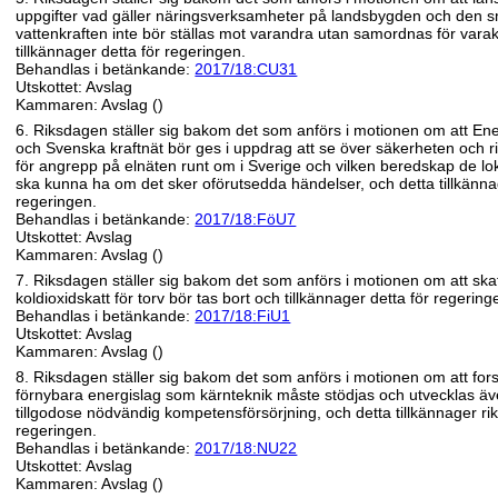
uppgifter vad gäller näringsverksamheter på landsbygden och den 
vattenkraften inte bör ställas mot varandra utan samordnas för varak
tillkännager detta för regeringen.
Behandlas i betänkande:
2017/18:CU31
Utskottet: Avslag
Kammaren: Avslag ()
6. Riksdagen ställer sig bakom det som anförs i motionen om att E
och Svenska kraftnät bör ges i uppdrag att se över säkerheten och ri
för angrepp på elnäten runt om i Sverige och vilken beredskap de l
ska kunna ha om det sker oförutsedda händelser, och detta tillkänna
regeringen.
Behandlas i betänkande:
2017/18:FöU7
Utskottet: Avslag
Kammaren: Avslag ()
7. Riksdagen ställer sig bakom det som anförs i motionen om att skat
koldioxidskatt för torv bör tas bort och tillkännager detta för regering
Behandlas i betänkande:
2017/18:FiU1
Utskottet: Avslag
Kammaren: Avslag ()
8. Riksdagen ställer sig bakom det som anförs i motionen om att for
förnybara energislag som kärnteknik måste stödjas och utvecklas även
tillgodose nödvändig kompetensförsörjning, och detta tillkännager ri
regeringen.
Behandlas i betänkande:
2017/18:NU22
Utskottet: Avslag
Kammaren: Avslag ()