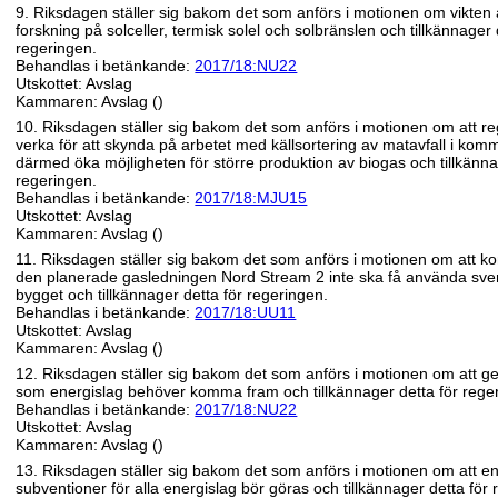
9. Riksdagen ställer sig bakom det som anförs i motionen om vikten a
forskning på solceller, termisk solel och solbränslen och tillkännager 
regeringen.
Behandlas i betänkande:
2017/18:NU22
Utskottet: Avslag
Kammaren: Avslag ()
10. Riksdagen ställer sig bakom det som anförs i motionen om att r
verka för att skynda på arbetet med källsortering av matavfall i ko
därmed öka möjligheten för större produktion av biogas och tillkänna
regeringen.
Behandlas i betänkande:
2017/18:MJU15
Utskottet: Avslag
Kammaren: Avslag ()
11. Riksdagen ställer sig bakom det som anförs i motionen om att k
den planerade gasledningen Nord Stream 2 inte ska få använda svens
bygget och tillkännager detta för regeringen.
Behandlas i betänkande:
2017/18:UU11
Utskottet: Avslag
Kammaren: Avslag ()
12. Riksdagen ställer sig bakom det som anförs i motionen om att g
som energislag behöver komma fram och tillkännager detta för rege
Behandlas i betänkande:
2017/18:NU22
Utskottet: Avslag
Kammaren: Avslag ()
13. Riksdagen ställer sig bakom det som anförs i motionen om att e
subventioner för alla energislag bör göras och tillkännager detta för