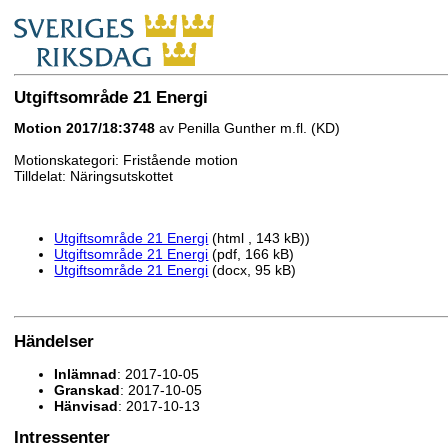
Utgiftsområde 21 Energi
Motion 2017/18:3748
av Penilla Gunther m.fl. (KD)
Motionskategori: Fristående motion
Tilldelat: Näringsutskottet
Utgiftsområde 21 Energi
(html , 143 kB))
Utgiftsområde 21 Energi
(pdf, 166 kB)
Utgiftsområde 21 Energi
(docx, 95 kB)
Händelser
Inlämnad
: 2017-10-05
Granskad
: 2017-10-05
Hänvisad
: 2017-10-13
Intressenter