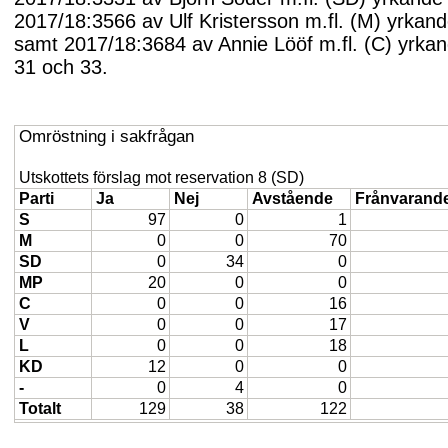
2017/18:3566 av Ulf Kristersson m.fl. (M) yrkan
samt 2017/18:3684 av Annie Lööf m.fl. (C) yrka
31 och 33.
Omröstning i sakfrågan
Utskottets förslag mot reservation 8 (SD)
Parti
Ja
Nej
Avstående
Frånvarand
S
97
0
1
M
0
0
70
SD
0
34
0
MP
20
0
0
C
0
0
16
V
0
0
17
L
0
0
18
KD
12
0
0
-
0
4
0
Totalt
129
38
122