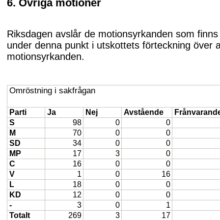
6. Övriga motioner
Riksdagen avslår de motionsyrkanden som finns
under denna punkt i utskottets förteckning över 
motionsyrkanden.
Omröstning i sakfrågan
Parti
Ja
Nej
Avstående
Frånvarand
S
98
0
0
M
70
0
0
SD
34
0
0
MP
17
3
0
C
16
0
0
V
1
0
16
L
18
0
0
KD
12
0
0
-
3
0
1
Totalt
269
3
17