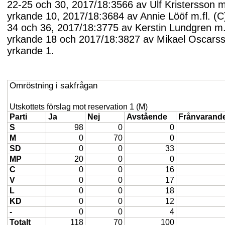
22-25 och 30, 2017/18:3566 av Ulf Kristersson m.
yrkande 10, 2017/18:3684 av Annie Lööf m.fl. (
34 och 36, 2017/18:3775 av Kerstin Lundgren m.f
yrkande 18 och 2017/18:3827 av Mikael Oscarss
yrkande 1.
Omröstning i sakfrågan
Utskottets förslag mot reservation 1 (M)
Parti
Ja
Nej
Avstående
Frånvarand
S
98
0
0
M
0
70
0
SD
0
0
33
MP
20
0
0
C
0
0
16
V
0
0
17
L
0
0
18
KD
0
0
12
-
0
0
4
Totalt
118
70
100