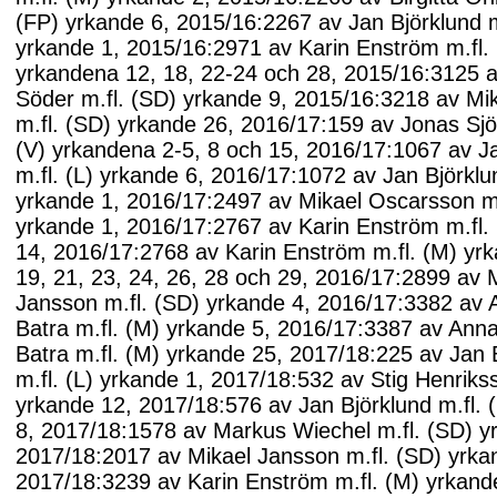
(FP) yrkande 6, 2015/16:2267 av Jan Björklund m
yrkande 1, 2015/16:2971 av Karin Enström m.fl.
yrkandena 12, 18, 22-24 och 28, 2015/16:3125 a
Söder m.fl. (SD) yrkande 9, 2015/16:3218 av Mi
m.fl. (SD) yrkande 26, 2016/17:159 av Jonas Sjös
(V) yrkandena 2-5, 8 och 15, 2016/17:1067 av J
m.fl. (L) yrkande 6, 2016/17:1072 av Jan Björklun
yrkande 1, 2016/17:2497 av Mikael Oscarsson m.
yrkande 1, 2016/17:2767 av Karin Enström m.fl.
14, 2016/17:2768 av Karin Enström m.fl. (M) yr
19, 21, 23, 24, 26, 28 och 29, 2016/17:2899 av 
Jansson m.fl. (SD) yrkande 4, 2016/17:3382 av 
Batra m.fl. (M) yrkande 5, 2016/17:3387 av Ann
Batra m.fl. (M) yrkande 25, 2017/18:225 av Jan 
m.fl. (L) yrkande 1, 2017/18:532 av Stig Henrikss
yrkande 12, 2017/18:576 av Jan Björklund m.fl. 
8, 2017/18:1578 av Markus Wiechel m.fl. (SD) y
2017/18:2017 av Mikael Jansson m.fl. (SD) yrka
2017/18:3239 av Karin Enström m.fl. (M) yrkand