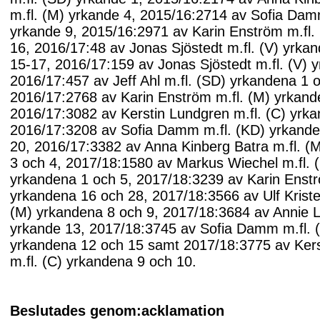
m.fl. (M) yrkande 4, 2015/16:2714 av Sofia Dam
yrkande 9, 2015/16:2971 av Karin Enström m.fl.
16, 2016/17:48 av Jonas Sjöstedt m.fl. (V) yrka
15-17, 2016/17:159 av Jonas Sjöstedt m.fl. (V) 
2016/17:457 av Jeff Ahl m.fl. (SD) yrkandena 1 
2016/17:2768 av Karin Enström m.fl. (M) yrkand
2016/17:3082 av Kerstin Lundgren m.fl. (C) yrka
2016/17:3208 av Sofia Damm m.fl. (KD) yrkand
20, 2016/17:3382 av Anna Kinberg Batra m.fl. (
3 och 4, 2017/18:1580 av Markus Wiechel m.fl. 
yrkandena 1 och 5, 2017/18:3239 av Karin Enstr
yrkandena 16 och 28, 2017/18:3566 av Ulf Kriste
(M) yrkandena 8 och 9, 2017/18:3684 av Annie Lö
yrkande 13, 2017/18:3745 av Sofia Damm m.fl. 
yrkandena 12 och 15 samt 2017/18:3775 av Ker
m.fl. (C) yrkandena 9 och 10.
Beslutades genom:acklamation