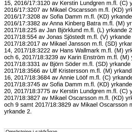
15, 2016/17:3120 av Kerstin Lundgren m.fl. (C) 
2016/17:3207 av Mikael Oscarsson m.fl. (KD) yr
2016/17:3208 av Sofia Damm m.fl. (KD) yrkande
2016/17:3382 av Anna Kinberg Batra m.fl. (M) y
2017/18:225 av Jan Björklund m.fl. (L) yrkande 2
2017/18:554 av Jonas Sjöstedt m.fl. (V) yrkande
2017/18:2017 av Mikael Jansson m.fl. (SD) yrk
14, 2017/18:3222 av Hans Wallmark m.fl. (M) yr
och 6, 2017/18:3239 av Karin Enström m.fl. (M)
2017/18:3331 av Björn Söder m.fl. (SD) yrkande 
2017/18:3566 av Ulf Kristersson m.fl. (M) yrkan
16, 2017/18:3684 av Annie Lööf m.fl. (C) yrkand
2017/18:3745 av Sofia Damm m.fl. (KD) yrkand
20, 2017/18:3775 av Kerstin Lundgren m.fl. (C) 
2017/18:3827 av Mikael Oscarsson m.fl. (KD) y
och 9 samt 2017/18:3829 av Mikael Oscarsson m
yrkande 2.
Omröstning i sakfrågan