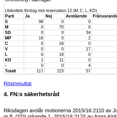
Utskottets förslag mot reservation 12 (M, C, L, KD)
Parti
Ja
Nej
Avstående
Frånvarand
S
98
0
0
M
0
70
0
SD
0
0
34
MP
18
0
2
C
0
16
0
V
0
0
17
L
0
18
0
KD
1
11
0
-
0
0
4
Totalt
117
115
57
Röstresultat
4. FN:s säkerhetsråd
Riksdagen avslår motionerna 2015/16:2110 av Jul
m.fl. (SD) yrkande 1, 2015/16:2174 av Anna Kin