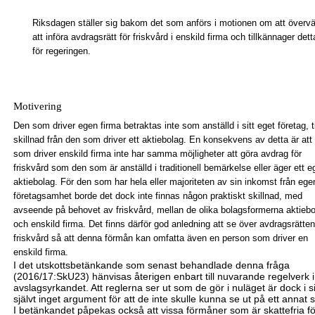
Riksdagen ställer sig bakom det som anförs i motionen om att överv
att införa avdragsrätt för friskvård i enskild firma och tillkännager dett
för regeringen.
Motivering
Den som driver egen firma betraktas inte som anställd i sitt eget företag, ti
skillnad från den som driver ett
aktiebolag. En konsekvens av
detta är att
som driver enskild firma inte har samma möjligheter att göra avdrag för
friskvård som den som är anställd i traditionell bemärkelse eller äger ett e
aktiebolag. För den som har hela eller majoriteten av sin inkomst från ege
företagsamhet borde det dock inte finnas någon praktiskt skillnad, med
avseende på behovet av friskvård, mellan de olika bolagsformerna aktieb
och enskild firma. Det finns därför god anledning att se över avdragsrätten
friskvård så att denna förmån kan omfatta även en person som driver en
enskild firma.
I det utskottsbetänkande som senast behandlade denna fråga
(201
6
/1
7
:SkU2
3
) hänvisas återigen enbart till nuvarande regelverk i
avslagsyrkandet. Att reglerna ser ut som de gör i nuläget är dock i s
självt inget argument för att de inte skulle kunna se ut på ett annat s
I betänkandet påpekas också att
vissa förmåner som är skattefria f