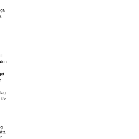
äga
a
ll
 den
get
n
olag
 för
ig
ätt.
ör