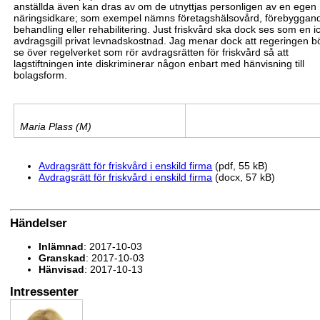
anställda även kan dras av om de utnyttjas personligen av en egen
näringsidkare; som exempel nämns företagshälsovård, förebyggan
behandling
eller rehabilitering. Just frisk
vård ska dock
ses som en i
avdragsgill privat levnadskostnad.
Jag
menar dock att r
egeringen b
se över regelverket som rör avdragsrätten för friskvård så att
lagstiftningen inte diskriminerar någon enbart med hänvisning till
bolagsform.
Maria Plass (M)
Avdragsrätt för friskvård i enskild firma
(pdf, 55 kB)
Avdragsrätt för friskvård i enskild firma
(docx, 57 kB)
Händelser
Inlämnad
: 2017-10-03
Granskad
: 2017-10-03
Hänvisad
: 2017-10-13
Intressenter