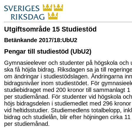
Utgiftsområde 15 Studiestöd
Betänkande 2017/18:UbU2
Pengar till studiestöd (UbU2)
Gymnasieelever och studenter på högskola och u
ska få höjda bidrag. Riksdagen sa ja till regering
om ändringar i studiestödslagen. Ändringarna in
bidragsnivåer inom studiestödet. För gymnasieel
studiebidraget med 200 kronor till sammanlagt 1
per studiemånad. För studenter vid högskola och 
höjs bidragsdelen i studiemedlet med 296 krono
vid heltidsstudier. Studiemedlens totalbelopp, in
bidrag och studielån, blir efter höjningen cirka 1
per studiemånad.