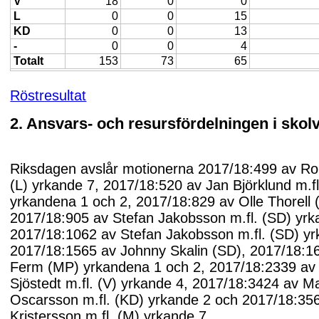
V
18
0
0
L
0
0
15
KD
0
0
13
-
0
0
4
Totalt
153
73
65
Röstresultat
2. Ansvars- och resursfördelningen i skol
Riksdagen avslår motionerna 2017/18:499 av R
(L) yrkande 7, 2017/18:520 av Jan Björklund m.fl
yrkandena 1 och 2, 2017/18:829 av Olle Thorell 
2017/18:905 av Stefan Jakobsson m.fl. (SD) yrk
2017/18:1062 av Stefan Jakobsson m.fl. (SD) yr
2017/18:1565 av Johnny Skalin (SD), 2017/18:1
Ferm (MP) yrkandena 1 och 2, 2017/18:2339 av
Sjöstedt m.fl. (V) yrkande 4, 2017/18:3424 av 
Oscarsson m.fl. (KD) yrkande 2 och 2017/18:356
Kristersson m.fl. (M) yrkande 7.