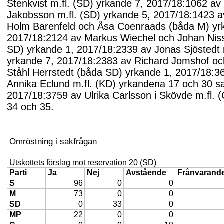
Stenkvist m.fl. (SD) yrkande 7, 2017/18:1062 av
Jakobsson m.fl. (SD) yrkande 5, 2017/18:1423 a
Holm Barenfeld och Åsa Coenraads (båda M) yr
2017/18:2124 av Markus Wiechel och Johan Nis
SD) yrkande 1, 2017/18:2339 av Jonas Sjöstedt m
yrkande 7, 2017/18:2383 av Richard Jomshof oc
Ståhl Herrstedt (båda SD) yrkande 1, 2017/18:3
Annika Eclund m.fl. (KD) yrkandena 17 och 30 s
2017/18:3759 av Ulrika Carlsson i Skövde m.fl. 
34 och 35.
Omröstning i sakfrågan
Utskottets förslag mot reservation 20 (SD)
Parti
Ja
Nej
Avstående
Frånvarand
S
96
0
0
M
73
0
0
SD
0
33
0
MP
22
0
0