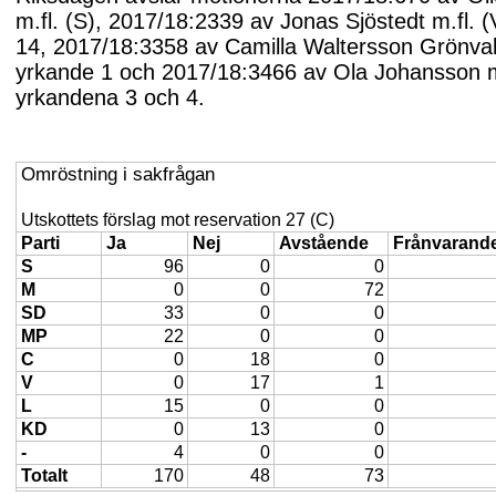
m.fl. (S), 2017/18:2339 av Jonas Sjöstedt m.fl. 
14, 2017/18:3358 av Camilla Waltersson Grönvall
yrkande 1 och 2017/18:3466 av Ola Johansson m.
yrkandena 3 och 4.
Omröstning i sakfrågan
Utskottets förslag mot reservation 27 (C)
Parti
Ja
Nej
Avstående
Frånvarand
S
96
0
0
M
0
0
72
SD
33
0
0
MP
22
0
0
C
0
18
0
V
0
17
1
L
15
0
0
KD
0
13
0
-
4
0
0
Totalt
170
48
73