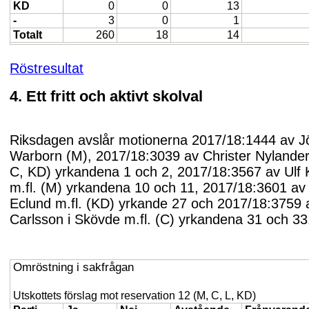
KD
0
0
13
-
3
0
1
Totalt
260
18
14
Röstresultat
4. Ett fritt och aktivt skolval
Riksdagen avslår motionerna 2017/18:1444 av J
Warborn (M), 2017/18:3039 av Christer Nylander 
C, KD) yrkandena 1 och 2, 2017/18:3567 av Ulf 
m.fl. (M) yrkandena 10 och 11, 2017/18:3601 av
Eclund m.fl. (KD) yrkande 27 och 2017/18:3759 a
Carlsson i Skövde m.fl. (C) yrkandena 31 och 33
Omröstning i sakfrågan
Utskottets förslag mot reservation 12 (M, C, L, KD)