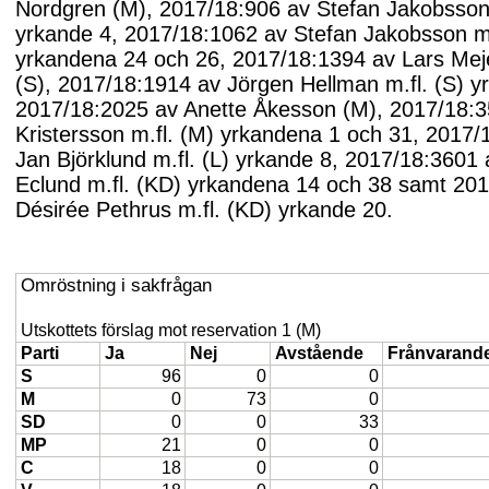
Nordgren (M), 2017/18:906 av Stefan Jakobsson 
yrkande 4, 2017/18:1062 av Stefan Jakobsson m.
yrkandena 24 och 26, 2017/18:1394 av Lars Mej
(S), 2017/18:1914 av Jörgen Hellman m.fl. (S) y
2017/18:2025 av Anette Åkesson (M), 2017/18:3
Kristersson m.fl. (M) yrkandena 1 och 31, 2017/
Jan Björklund m.fl. (L) yrkande 8, 2017/18:3601
Eclund m.fl. (KD) yrkandena 14 och 38 samt 20
Désirée Pethrus m.fl. (KD) yrkande 20.
Omröstning i sakfrågan
Utskottets förslag mot reservation 1 (M)
Parti
Ja
Nej
Avstående
Frånvarand
S
96
0
0
M
0
73
0
SD
0
0
33
MP
21
0
0
C
18
0
0