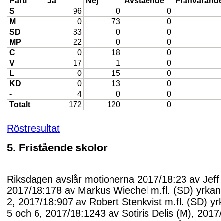
Parti
Ja
Nej
Avstående
Frånvarand
S
96
0
0
M
0
73
0
SD
33
0
0
MP
22
0
0
C
0
18
0
V
17
1
0
L
0
15
0
KD
0
13
0
-
4
0
0
Totalt
172
120
0
Röstresultat
5. Fristående skolor
Riksdagen avslår motionerna 2017/18:23 av Jeff 
2017/18:178 av Markus Wiechel m.fl. (SD) yrka
2, 2017/18:907 av Robert Stenkvist m.fl. (SD) y
5 och 6, 2017/18:1243 av Sotiris Delis (M), 201