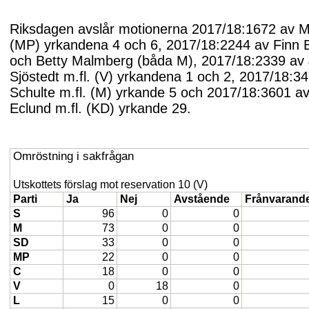
Riksdagen avslår motionerna 2017/18:1672 av 
(MP) yrkandena 4 och 6, 2017/18:2244 av Finn 
och Betty Malmberg (båda M), 2017/18:2339 av
Sjöstedt m.fl. (V) yrkandena 1 och 2, 2017/18:34
Schulte m.fl. (M) yrkande 5 och 2017/18:3601 a
Eclund m.fl. (KD) yrkande 29.
Omröstning i sakfrågan
Utskottets förslag mot reservation 10 (V)
Parti
Ja
Nej
Avstående
Frånvarand
S
96
0
0
M
73
0
0
SD
33
0
0
MP
22
0
0
C
18
0
0
V
0
18
0
L
15
0
0