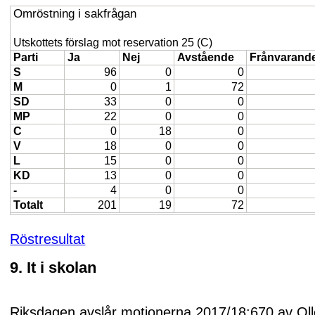
Omröstning i sakfrågan
Utskottets förslag mot reservation 25 (C)
Parti
Ja
Nej
Avstående
Frånvarand
S
96
0
0
M
0
1
72
SD
33
0
0
MP
22
0
0
C
0
18
0
V
18
0
0
L
15
0
0
KD
13
0
0
-
4
0
0
Totalt
201
19
72
Röstresultat
9. It i skolan
Riksdagen avslår motionerna 2017/18:670 av Oll