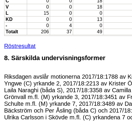
C
0
0
18
V
0
0
18
L
15
0
0
KD
0
0
13
-
0
4
0
Totalt
206
37
49
Röstresultat
8. Särskilda undervisningsformer
Riksdagen avslår motionerna 2017/18:1788 av Kr
Yngwe (C) yrkande 2, 2017/18:2213 av Krister Ö
Laila Naraghi (båda S), 2017/18:3358 av Camill
Grönvall m.fl. (M) yrkande 3, 2017/18:3451 av F
Schulte m.fl. (M) yrkande 7, 2017/18:3489 av Da
Bäckström och Per Åsling (båda C) och 2017/18
Ulrika Carlsson i Skövde m.fl. (C) yrkandena 7 o