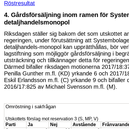
Röstresultat
4. Gårdsförsäljning inom ramen för Syst
detaljhandelsmonopol
Riksdagen ställer sig bakom det som utskottet a
regeringen, under förutsättning att Systembolag
detaljhandels-monopol kan upprätthållas, bör ver
lagstiftning som möjliggör gårdsförsäljning i beg
utsträckning och tillkännager detta för regeringen
Därmed bifaller riksdagen motionerna 2017/18:3
Penilla Gunther m.fl. (KD) yrkande 6 och 2017/1
Eskil Erlandsson m.fl. (C) yrkande 9 och bifaller 
2016/17:825 av Michael Svensson m.fl. (M).
Omröstning i sakfrågan
Utskottets förslag mot reservation 3 (S, MP, V)
Parti
Ja
Nej
Avstående
Frånvarand