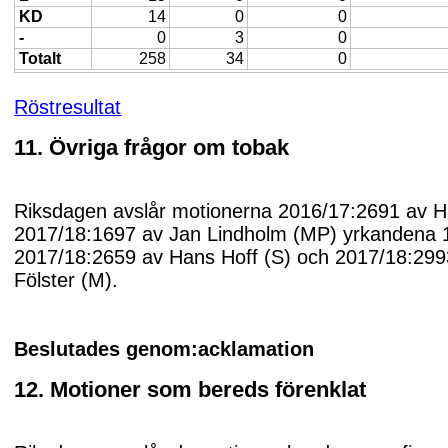
KD
14
0
0
-
0
3
0
Totalt
258
34
0
Röstresultat
11. Övriga frågor om tobak
Riksdagen avslår motionerna 2016/17:2691 av H
2017/18:1697 av Jan Lindholm (MP) yrkandena 1
2017/18:2659 av Hans Hoff (S) och 2017/18:299
Fölster (M).
Beslutades genom:acklamation
12. Motioner som bereds förenklat