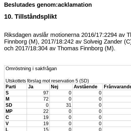
Beslutades genom:acklamation
10. Tillståndsplikt
Riksdagen avslår motionerna 2016/17:2294 av 
Finnborg (M), 2017/18:242 av Solveig Zander (C
och 2017/18:304 av Thomas Finnborg (M).
Omröstning i sakfrågan
Utskottets förslag mot reservation 5 (SD)
Parti
Ja
Nej
Avstående
Frånvarand
S
97
0
0
M
72
0
0
SD
0
31
0
MP
22
0
0
C
19
0
0
V
19
0
0
L
15
0
0