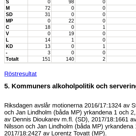
S
0
98
0
M
72
0
0
SD
31
0
0
MP
0
22
0
C
18
0
1
V
0
19
0
L
14
1
0
KD
13
0
1
-
3
0
0
Totalt
151
140
2
Röstresultat
5. Kommuners alkoholpolitik och servering
Riksdagen avslår motionerna 2016/17:1324 av S
och Jan Lindholm (båda MP) yrkandena 1 och 2
av Dennis Dioukarev m.fl. (SD), 2017/18:1661 a
Nilsson och Jan Lindholm (båda MP) yrkandena 
2017/18:2427 av Lorentz Tovatt (MP).