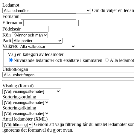
Ledamot
Om du väljer en ledam
Förnamn
Efternamn
Födelseår
Kön
Parti
Valkrets
Välj en kategori av ledamöter
Nuvarande ledamöter och ersättare i kammaren
Alla ledamöt
Utskott/organ
Visning (format)
Sorteringsordning
Sorteringsriktning
Antal ledamöter (XML)
Genom att välja filtrering får du antalet ledamöter s
ignoreras det formatval du gjort ovan.