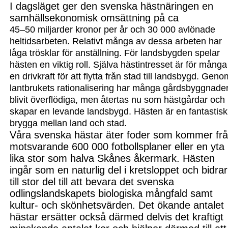
I dagsläget ger den svenska hästnäringen en
samhällsekonomisk omsättning på ca
45–50 miljarder kronor per år och 30 000 avlönade
heltidsarbeten. Relativt många av dessa arbeten har
låga trösklar för anställning. För landsbygden spelar
hästen en viktig roll. Själva hästintresset är för många
en drivkraft för att flytta från stad till landsbygd. Gen
lantbrukets rationalisering
har många gårdsbyggnade
blivit överflödiga, men återtas nu som hästgårdar och
skapar en levande landsbygd. Hästen är en fantastisk
brygga mellan land och stad.
Våra svenska hästar äter foder som kommer fr
motsvarande 600 000 fotbollsplaner eller en yta
lika stor som halva Skånes åkermark. Hästen
ingår som en naturlig del i kretsloppet och bidrar
till stor del till att bevara det svenska
odlingslandskapets biologiska mångfald samt
kultur- och skönhetsvärden. Det ökande antalet
hästar ersätter också därmed delvis de
t
kraftigt