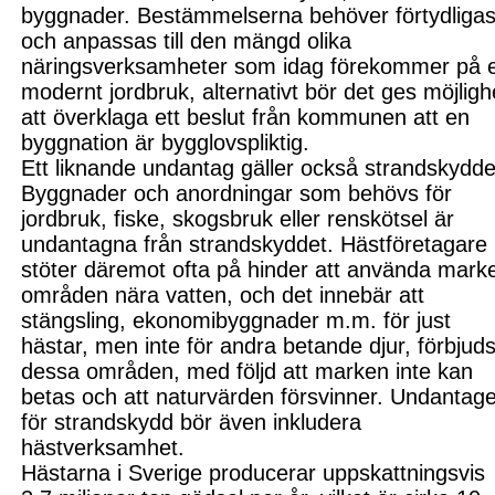
byggnader. Bestämmelserna behöver förtydliga
och anpassa
s
till den mängd olika
näringsverksamheter som idag förekommer på e
modernt jordbruk, alternativt
bör det
ges möjligh
att överklaga ett beslut från kommunen att en
byggnation är bygglovspliktig.
Ett liknande undantag gäller också strandskydde
Byggnader och anordningar som behövs för
jordbruk, fiske, skogsbruk eller renskötsel är
undantagna från strandskyddet. Hästföretagare
stöter däremot ofta på hinder att använda marke
områden nära vatten, och det innebär att
stängsling, ekonomibyggnader m.m. för just
hästar, men inte för andra betande djur, förbjuds
dessa områden, med följd att marken inte kan
betas och att naturvärden försvinner. Undantage
för strandskydd bör även inkludera
hästverksamhet.
Hästarna i Sverige producerar uppskattningsvis