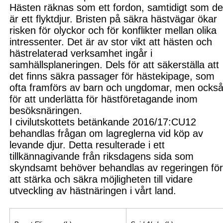
Hästen räknas som ett fordon, samtidigt som de
är ett flyktdjur. Bristen på säkra hästvägar ökar
risken för olyckor och för konflikter mellan olika
intressenter. Det är av stor vi
kt att hästen och
hästrelaterad
verksamhet ingår i
samhällsplaneringen. Dels för att säkerställa att
det finns säkra passager för hästekipage, som
ofta framförs av barn och ungdomar, men ocks
för att underlätta för hästföretagande inom
besöksnäringen.
I c
ivilutskottets betänkande 201
6/17:CU12
behandlas frågan
om lagreglerna vid köp av
levande djur. Detta resulterade i ett
tillkännagivande från riksdagens sida som
skyndsamt behöver behandlas av regeringen fö
att stärka och säkra möjligheten till vidare
utveckling av hästnäringen i vårt land
.