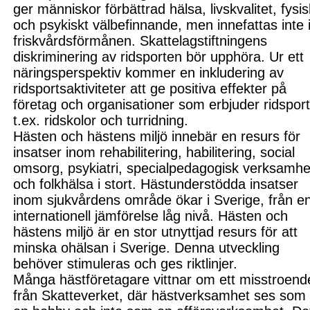
ger människor förbättrad hälsa, livskvalitet, fysis
och psykiskt välbefinnande, men innefattas inte 
friskvårdsförmånen. Skattelagstiftningens
diskriminering av ridsporten bör upphöra. Ur ett
näringsperspektiv kommer en inkludering av
ridsportsaktiviteter att ge positiva effekter på
företag och organisationer som erbjuder ridsport
t.ex. ridskolor och turridning.
Hästen och hästens miljö innebär en resurs för
insatser inom rehabilitering, habilitering, social
omsorg, psykiatri, specialpedagogisk verksamhe
och folkhälsa i stort. Hästunderstödda insatser
inom sjukvårdens område ökar i Sverige, från en
internationell jämförelse låg nivå. Hästen och
hästens miljö är en stor utnyttjad resurs för att
minska ohälsan i Sverige. Denna utveckling
behöver stimuleras och ges riktlinjer.
Många hästföretagare vittnar om ett misstroend
från Skatteverket, där hästverksamhet ses som