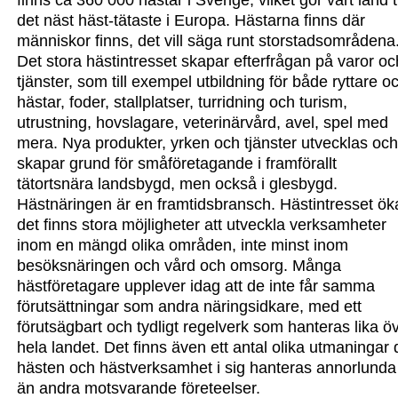
finns ca 360 000 hästar i Sverige, vilket g
ör vårt land ti
det näst häst-
tätaste i Europa. Hästarna finns där
människor finns, det vill säga runt storstadsområdena
Det stora hästintresset skapar efterfrågan på varor oc
tjänster, som till exempel utbildning för
både ryttare o
hästar, foder, stallplatser, turridning och turism,
utrustning, hovslagare, veterinärvård, avel, spel med
mera. Nya produkter, yrken och tjänster utvecklas oc
skapar grund för småföretagande i framförallt
tätortsnära landsbygd, men också i glesbygd.
Hästnäringen är en framtidsbransch. Hästintresset ök
det finns stora möjligheter att utveckla verksamheter
inom en mängd olika områden, inte minst inom
besöksnäringen och vård och omsorg. Många
hästföretagare upplever idag att de inte får samma
förutsättningar som andra näringsidkare, med ett
förutsägbart och tydligt regelverk som hanteras lika ö
hela landet. Det finns även ett antal olika utmaningar 
hästen och hästverksamhet i sig hanteras annorlunda
än andra motsvarande företeelser.