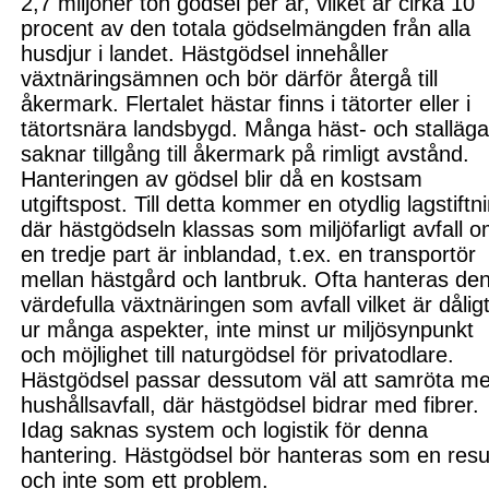
2,7 miljoner ton gödsel per år, vilket är cirka 10
procent av den totala gödselmängden från alla
husdjur i landet. Hästgödsel innehåller
växtnäringsämnen och bör därför återgå till
åkermark. Flertalet hästar finns i tätorter eller i
tätortsnära landsbygd. Många häst- och stalläg
saknar tillgång till åkermark på rimligt avstånd.
Hanteringen av gödsel blir då en kostsam
utgiftspost. Till detta kommer en otydlig lagstiftn
där hästgödseln klassas som miljöfarligt avfall 
en tredje part är inblandad, t.ex. en transportör
mellan hästgård och lantbruk. Ofta hanteras de
värdefulla växtnäringen som avfall vilket är dålig
ur många aspekter, inte minst ur miljösynpunkt
och
möjlighet till naturgödsel för privatodlare.
Hästgödsel passar dessutom väl att samröta m
hushållsavfall, där hästgödsel bidrar med fibrer.
Idag saknas system och logistik för denna
hantering. Hästgödsel bör hanteras som en resu
och inte som ett problem.