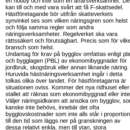
en hobby och inte som en affärsverksamhet. De
kan till och med vara svårt att få F-skattsedel.
Hästföretagande bör utifrån skatteverkets
synvinkel ses som vilken näringsgren som helst
och följa samma regler som andra
näringsverksamheter. Regelverket ska vara
rättssäkert och förutsägbart. Precis som för vilk
bransch som helst.
Undantag för krav på bygglov omfattas enligt pl
och bygglagen (PBL) av ekonomibyggnader för
jordbruk, skogsbruk
eller annan liknande näring.
Huruvida
hästnäringsverksamhet ingår i detta
tolkas olika över landet. För hästföretagarna är
situationen oviss. Kommer det nya ridhuset eller
stallet att räknas som ekonomibyggnad eller int
Väljer näringsidkaren att ansöka om bygglov, s
kanske inte behövs, innebär det ofta
bygglovskostnader som inte alls står i proportio
till den tid som läggs
ner på granskningen av
dessa relativt enkla, men till ytan, stora