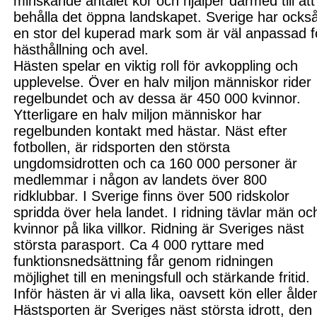
minska
n
de antalet kor och hjälper därmed till att
behålla det öppna landskapet. Sverige har ocks
en
stor del kuperad mark som är väl anpassad f
hästhållning och avel.
Hästen spelar en viktig roll för avkoppling och
upplevelse. Över en halv miljon människor rider
regelbundet och av dessa är 450 000 kvinnor.
Ytterligare en halv miljon människor har
regelbunden kontakt med hästar. Näst efter
fotbollen, är ridsporten den största
ungdomsidrotten och ca 160 000 personer är
medlemmar i någon av landets över 800
ridklubbar. I Sverige finns över 500 ridskolor
spridda över hela landet. I ridning tävlar
män oc
kvinnor på lika villkor. Ridning är Sveriges näst
största parasport. Ca 4
000 ryttare med
funktionsnedsättning får genom ridningen
möjlighet till en meningsfull och stärkande fritid.
Inför hästen är vi alla lika, oavsett kön eller ålder
Hästsporten är Sveriges näst största idrott, den