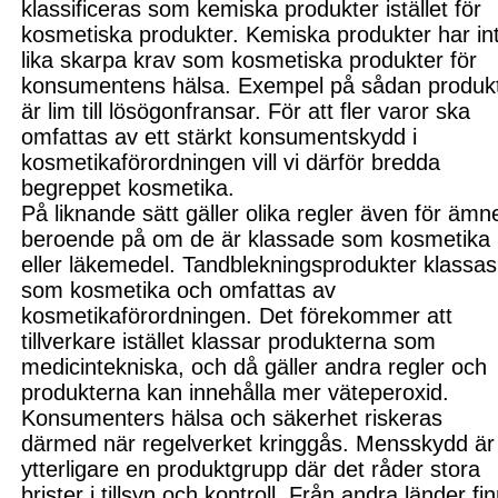
klassificeras som kemiska produkter istället för
kosmetiska produkter.
Kemiska produkter
har in
lika skarpa krav som kosmetiska produkter för
konsumentens hälsa. Exempel på sådan produk
är lim till lösögonfransar. För att fler varor ska
omfattas av ett stärkt konsumentskydd i
kosmetikaförordningen vill vi därför bredda
begreppet kosmetika.
På liknande sätt gäller olika regler även för ämn
beroende på om de är klassade som kosmetika
eller läkemedel. Tandblekningsp
rodukter klassas
som kosmetika
och omfattas av
kosmetikaförordningen.
Det förekommer att
tillverkare istället klassar produkterna som
medicintekniska, och då gäller andra regler och
produkterna kan innehålla mer väteperoxid.
Konsumenters hälsa och säkerhet riskeras
därmed när regelverket kringgås.
Mensskydd är
ytterligare en produktgrupp där det råder stora
brister i tillsyn och kontroll. Från andra länder fi