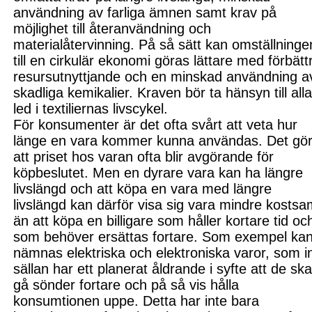
användning
av farliga ämnen
samt krav på
möjlighet till återanvä
ndning och
materialåtervinning.
På så sätt kan
omställninge
till en cirkulär ekonomi
göras lättare
med
förbätt
resursutnyttjande och en minskad användning a
skadliga k
emikalier
.
Kraven bör ta hänsyn till all
led i textiliernas livscykel.
För konsumenter
är det ofta svårt att veta hur
länge en vara kommer kunna användas. Det gö
att priset hos varan ofta blir avgörande för
köpbeslutet. Men en dyrare vara kan
ha längre
livslängd och a
tt köpa en vara med längre
livslängd kan därför visa sig vara mindre kostsa
än att köpa en billigare som håller kortare tid oc
som behöver ersättas fortare.
S
om exempel ka
nämnas elektriska och elektroniska varor
, som i
sällan har ett planerat åldrande i syfte att de sk
gå sönder fortare och på så vis hålla
konsumtionen uppe. Detta har inte bara