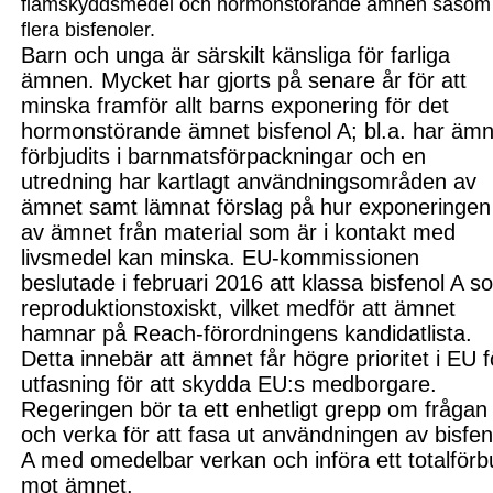
flamskyddsmedel och hormonstörande ämnen såsom
flera bisfenoler.
Barn och unga är särskilt känsliga för farliga
ämnen.
Mycket har gjorts på senare år för att
minska framför allt barns exponering för det
hormonstörande ämnet bisfenol A; bl.a. har ämn
förbjudits i barnmatsförpackningar och en
utredning har kartlagt användningsområden av
ämnet samt lämnat förslag på hur exponeringen
av ämnet från material som är i kontakt med
livsmedel kan minska. EU-kommissionen
beslutade i februari 2016 att klassa bisfenol A s
reproduktionstoxiskt, vilket medför att ämnet
hamnar på Reach
-
förordningens kandidatlista.
Detta innebär att ämnet får högre prioritet i EU f
utfasning för att skydda EU:s medborgare.
Regeringen bör ta ett enhetligt grepp om frågan
och verka för att fasa ut användningen av bisfen
A med omedelbar verkan och införa ett totalför
mot ämnet.