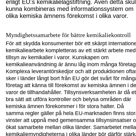
enligt EU:s kemikalielagstiftning.
Även detta skul
kunna kombineras med informationssystem om
olika kemiska ämnens förekomst i olika varor.
Myndighets
samarbete för bättre
kemikalie
kontroll
För att skydda konsumenter bör ett skärpt internatione
kemikaliearbete kompletteras av ett stärkt arbete med
tillsyn av kemikalier i varor. Kunskapen om
kemikalieanvändning
är ännu
låg inom många företag
Komplexa leverantörskedjor och att produktionen ofta
sker i länder långt bort från EU gör det svårt för mång
företag att känna till förekomst av kemiska ämnen i d
varor de tillhandahåller.
Tillsynsverk
samheten är då et
bra sätt att utföra kontroller och belysa områden där
kemiska ämnen förekommer i för stora halter.
Då
samma regler gäller på hela EU-marknaden finns stor
vinster att uppnå med gemensamma tillsynsinsatser 
ökat samarbete mellan olika länder.
Samarbetet mell
kemikaliemyndigheterna i olika länder bör
därför
stär