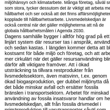
miljöhänsyn och klimatarbete. Många företag, såväl 
som stora, tycker dessutom det är viktigt att arbeta m
hållbarhet och ser också att det finns affärsmöjlighete
kopplade till hållbarhetsarbete. Livsmedelskedjan är
också central när det gäller möjligheterna att nå de
globala hållbarhetsmålen i Agenda 2030.
Dagens samhälle bygger i alltför hög grad på ett
linjärt system där resurser tas i anspråk, använ
och sedan kastas. I längden kommer detta att bl
kostsamt för både miljö och företag, och att arb
mer cirkulärt när det gäller resursanvändning bli
därför allt viktigare framöver.
Att i ökad
utsträckning ta till
vara restprodukter från
livsmedelssektorn, även matsvinn, t.ex. genom
ökad biogasproduktion, ger dubbel miljönytta då
det både minskar avfall och ersätter fossila
bränslen i transportsektorn. Arbetet för minskad
användning av fossila insatsvaror handlar om he
livsmedelskedjan, allt från fossila drivmedel i
primärproduktion till varutransporter såväl som