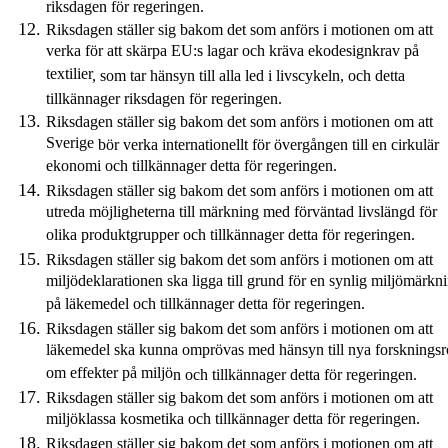
riksdagen
för regeringen.
Riksdagen ställer sig bakom det som anförs i motionen om att
verka för att skärpa EU:s lagar och kräva ekodesignkrav på
textilier
,
som tar hänsyn till alla led i livscykeln
,
och
detta
tillkännager
riksdagen
för regeringen.
Riksdagen ställer sig bakom det som anförs i motionen om att
Sverige
bör
verka internationellt för övergången till en cirkulär
ekonomi och tillkännager detta för regeringen.
Riksdagen ställer sig bakom det som anförs i motionen om att
utreda möjligheterna till märkning med förväntad livslängd för
olika produktgrupper och tillkännager detta för regeringen.
Riksdagen ställer sig bakom det som anförs i motionen om att
miljödeklarationen ska ligga till grund för en synlig miljömärkn
på läkemedel och tillkännager detta för regeringen.
Riksdagen ställer sig bakom det som anförs i motionen om att
läkemedel ska kunna omprövas med hänsyn till nya forsknings
om effekter på miljö
n
och tillkännager detta för regeringen.
Riksdagen ställer sig bakom det som anförs i motionen om att
miljöklassa kosmetika och tillkännager detta för regeringen.
Riksdagen ställer sig bakom det som anförs i motionen om att