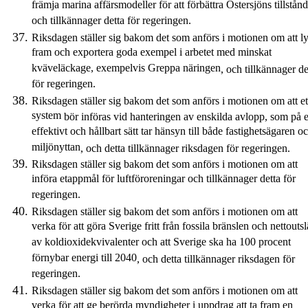
främja marina affärsmodeller för att förbättra Östersjöns tillstånd
och tillkännager detta för regeringen.
Riksdagen ställer sig bakom det som anförs i motionen om att ly
fram och exportera goda exempel i arbetet med minskat
kväveläckage, exempelvis Greppa näringen
,
och tillkännager de
för regeringen.
Riksdagen ställer sig bakom det som anförs i motionen om att et
system
bör
inför
a
s vid hanteringen av enskilda avlopp
,
som på e
effektivt och hållbart sätt tar hänsyn till både fastighetsägaren o
miljönyttan
,
och
detta
tillkännager
riksdagen
för regeringen.
Riksdagen ställer sig bakom det som anförs i motionen om att
införa etappmål för luftföroreningar och tillkännager detta för
regeringen.
Riksdagen ställer sig bakom det som anförs i motionen om att
verka för att göra Sverige fritt från fossila bränslen och nettouts
av koldioxidekvivalenter och att Sverige ska ha 100 procent
förnybar energi till 2040
,
och
detta
tillkännager
riksdagen
för
regeringen.
Riksdagen ställer sig bakom det som anförs i motionen om att
verka för att ge berörda myndigheter i uppdrag att ta fram en