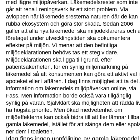
med lägre miljöpåverkan.
Läkemedelsrester som inte
går att rena i renin
gsverk är ett stort
problem. Via
avloppen når läkemedelsresterna naturen där de kan
rubba ekosystem och göra stor skada.
Sedan 2006
gäller att alla nya läkemedel ska miljödeklareras och a
företaget under utvecklingstiden ska dokumentera
effekter på miljön. Vi menar att den befintliga
miljödeklarationen behövs tas ett steg vidare.
Miljödeklarationen ska ligga till grund, efter
patientsäkerheten, för en synlig miljömärkning på
läkemedel så att konsum
enten kan göra ett aktivt val i
apoteket eller i affären.
I dag finns möjlighet att ta del
information om läkemedels miljöpåverkan online, via
Fass.
Men information borde också vara tillgänglig
synlig på varan.
Självklart ska möjligheten att rädda li
ha högsta prioritet. Men ökad medvetenhet om
miljöeffekterna kan också bidra till att fler lämnar tillb
gamla läkemedel, istället för att slänga dem eller spol
ner dem i toaletten.
Idag finns ingen uppföljning av gamla läkemedel