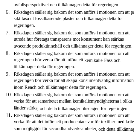
avfallsperspektivet och tillkännager detta för regeringen.
Riksdagen ställer sig bakom det som anförs i motionen om att p
sikt fasa ut fossilbaserade plaster och tillkännager detta för
regeringen.
Riksdagen ställer sig bakom det som anförs i motionen om att
utreda hur företags transparens mot konsument kan stärkas
avseende produktinnehåll och tillkännager detta för regeringen.
Riksdagen ställer sig bakom det som anförs i motionen om att
regeringen bör verka för att införa ett
k
emikalie
-Fass
och
tillkännager detta för regeringen.
Riksdagen ställer sig bakom det som anförs i motionen om att
regeringen bör verka för att skapa konsumentvänlig information
inom Reach och tillkännager detta för regeringen.
Riksdagen ställer sig bakom det som anförs i motionen om att
verka för att samarbetet mellan kemikaliemyndigheterna i olika
länder stärks
,
och
detta
tillkännager
riksdagen
för regeringen.
Riksdagen ställer sig bakom det som anförs i motionen om att
verka för att det införs ett producentansvar för textilier med krite
som möjliggör för secondhandverksamheter
,
och
detta
tillkänna