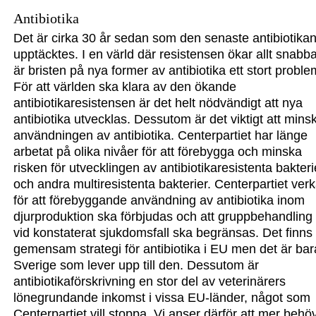
Antibiotika
Det är cirka 30 år sedan som den senaste antibiotika
upptäcktes. I en värld där resistensen ökar allt snabb
är bristen på nya former av antibiotika ett stort proble
För att världen ska klara av den ökande
antibiotikaresistensen är det helt nödvändigt att nya
antibiotika utvecklas.
Dessutom är det viktigt att mins
användningen av antibiotika.
Centerpartiet har länge
arbetat på olika nivåer för att förebygga och minska
risken för utvecklingen av antibiotikaresistenta bakteri
och andra multiresistenta bakterier.
Centerpartiet verk
för att förebyggande användning av antibiotika inom
djurproduktion ska förbjudas och att gruppbehandling
vid konstaterat sjukdomsfall ska begränsas. Det finns
gemensam strategi för antibiotika i EU men det är bar
Sverige som lever upp till den. Dessutom är
antibiotikaförskrivning en stor del av veterinärers
lönegrundande inkomst i vissa EU-länder, något som
Centerpartiet vill stoppa. Vi anser därför att mer behö