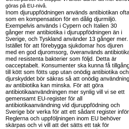
göras på EU-nivå.
Inom djuruppfödningen används antibiotikan oft
som en kompensation för en dålig djurmiljö.
Exempelvis används i Cypern och Italien 30
gånger mer antibiotika i djuruppfödningen än i
Sverige
,
och Tyskland använder 13 gånger mer.
Istället för att förebygga sjukdomar hos djuren
med en god djuromsorg, överanvänds antibiotik
med resistenta bakterier som följd. Detta är
oacceptabelt. Konsumenter ska kunna få tillgån
till kött som fötts upp utan onödig antibiotika och
djurskyddet bör säkras så att onödig användnin
av antibiotika kan minska. För att göra
ant
ibiotikaanvändningen mer synlig
vill vi se ett
gemensamt EU-register för all
antibiotikaanvändning vid djuruppfödning
och
Sverige bör verka för att ett sådant register infö
Reglerna och uppföljningen inom EU behöver
skärpas och vi vill att det sätts ett tak för