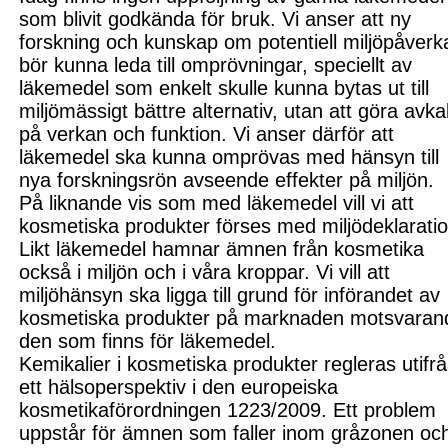
som blivit godkända för bruk.
Vi
anser att
n
y
forskning
och kunskap
om potentiell miljöpåverk
bör kunna leda till omprövningar, speciellt av
läkemedel som enkelt skulle kunna bytas ut till
miljömässigt bättre alternativ, utan att göra avkal
på verkan och funktion.
Vi
anser därför att
läkemedel ska kunna omprövas med hänsyn till
nya forskningsrön avseende effekter på miljön.
På liknande vis som m
ed läkemedel vill vi att
kosmeti
ska produkter
förses med miljödeklarati
Likt läkemedel hamnar ämnen från kosmetika
också i miljön och i våra kroppar. Vi vill att
miljöhänsyn ska ligga till grund för införandet av
kosmetiska produkter på marknaden motsvaran
den som finns för läkemedel.
Kemikalier i kosmetiska produkter regleras utifr
ett hälsoperspektiv i den europeiska
kosmetikaförordningen 1223/2009. Ett problem
uppstår för ämnen som faller inom gråzonen oc