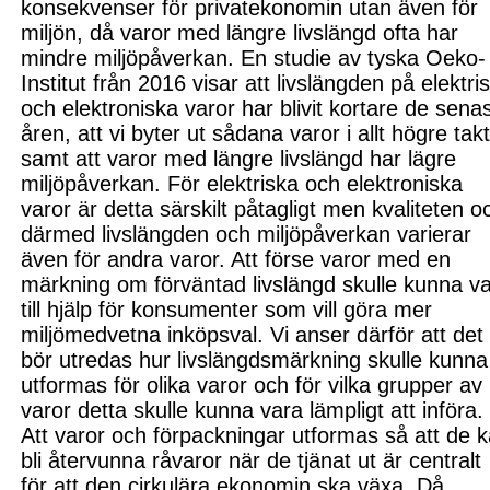
konsekvenser för privatekonomin utan även för
miljön, då varor med längre livslängd
ofta
har
mindre miljöpåverkan. En studie av tyska Oeko-
Institut
från 2016
visar att livslängden på elektri
och elektroniska varor har
blivit kortare de sena
åren, att vi byter ut sådana varor i allt högre tak
samt att varor med längre livslängd har lägre
miljöpåverkan. För elektriska och elektroniska
varo
r är detta särskilt påtagligt m
en kvaliteten o
därmed livslängden och miljö
påverkan varierar
även för andra varor. Att förse varor med en
märkning om förväntad livslängd skulle kunna v
till hjälp för konsumenter som vill göra mer
miljömedvetna inköpsval.
Vi anser därför att det
bör utredas hur livslängdsmärkning skulle kunna
utformas för olika varor och för vilka grupper av
varor detta skulle kunna vara lämpligt att införa.
Att
varor
och förpackningar utformas så
att
de 
bli återvunna råvaror när de tjänat ut är centralt
för att den cirkulära ekonomin ska växa.
Då