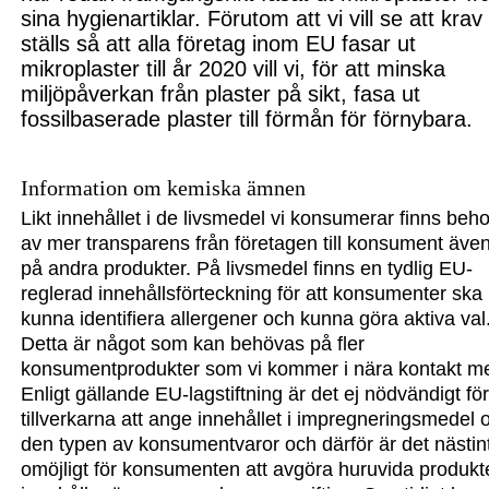
sina hygienartiklar. Förutom att v
i
vill se att krav
ställs så att alla företag inom EU fasa
r ut
mikroplaster till år 2020 vill vi, f
ör att minska
miljöpåverkan från pl
aster på sikt
,
fasa ut
fossilbaserade plaster till förmån för förnybara.
Information om kemiska ämnen
Likt innehållet i de livsmedel vi konsumerar finns beh
av mer transparens från företagen till konsument äve
på andra produkter. På livsmedel finns en tydlig EU-
reglerad innehållsförteckning för att
konsumenter ska
kunna
identifiera allergener och kunna göra aktiva val
Detta är något som kan behövas på fler
konsumentprodukter som vi kommer i nära kontakt m
Enligt gällande EU-lagstiftning är det ej nödvändigt fö
tillverkarna att ange innehållet i impregneringsmedel 
den typen av konsumentvaror och därför är det nästinti
omöjligt för konsumenten att avgöra huruvida produkt