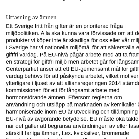
Utfasning av ämnen
Ett Sverige fritt från gifter är en prioriterad fråga i
miljöpolitiken. Alla ska kunna vara förvissade om att d
produkter vi köper inte är skadliga för oss eller vår mil
I Sverige har vi nationella miljömål för att säkerställa 
giftfri vardag
. På EU-nivå pågår
arbete med att ta fra
en strategi för giftfri miljö men arbetet går för långsam
Centerpartiet anser att ett EU-gemensamt mål för giftf
vardag behövs för att påskynda arbetet, vilket motive
ytterligare i ljuset av att alliansregeringen 2014 stämd
kommissionen för ett för långsamt arbete med
hormonstörande ämnen.
Eftersom reglerna om
användning och utsläpp på marknaden av kemikalier 
harmoniserade inom EU är utveckling och tillämpning
EU-nivå
av avgörande betydelse
.
EU måste öka takte
när det gäller att begränsa användningen av eller fasa
särskilt farliga ämnen, t.ex. kvicksilver, bromerade