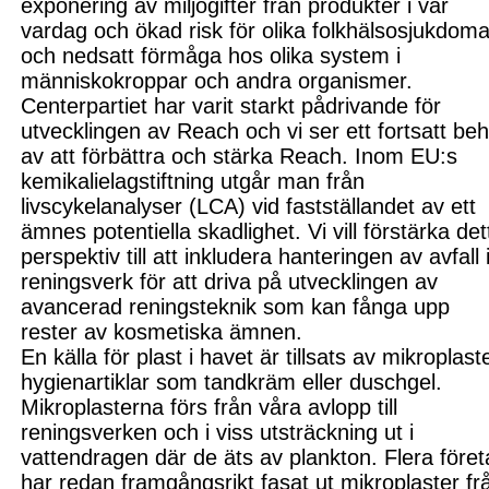
exponering av miljögifter från produkter i vår
vardag och ökad risk för olika folkhälsosjukdoma
och nedsatt förmåga hos olika system i
människokroppar och andra organismer.
Centerpartiet har varit starkt pådrivande för
utvecklingen av Reach och vi ser ett fortsatt be
av att förbättra och stärka Reach.
Inom EU:s
kemikalielagstiftning utgår man från
livscykelanalyser (LCA) vid fastställandet av ett
ämnes potentiella skadlighet. Vi vill förstärka det
perspektiv till att inkludera hanteringen av avfall 
reningsverk för att driva på utvecklingen av
avancerad reningsteknik som kan fånga upp
rester av kosmetiska ämnen.
En källa för plast i havet är tillsats av mikroplaste
hygienartiklar som tandkräm eller duschgel
.
Mikroplasterna
förs från våra avlopp till
reningsverken och i viss utsträckning ut i
vattendragen där de äts av plankton. Flera före
har redan framgångsrikt fasat ut mikroplast
er fr