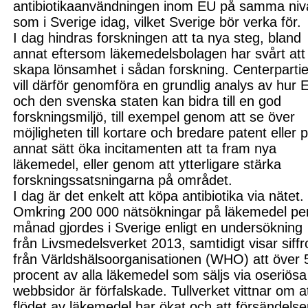
antibiotikaanvändningen inom EU på samma niv
som i Sverige idag, vilket Sverige bör verka för.
I
dag hindras forskningen att ta nya steg,
bland
annat
eftersom läkemedelsbolagen har svårt att
skapa lönsamhet i sådan forskning. Centerpartie
vill därför genomföra en grundlig analys av hur 
och den svenska staten kan bidra till en god
forskningsmiljö, till exempel genom att se över
möjligheten till
kortare och bredare patent eller 
annat sätt
öka incitamenten att ta fram nya
läkemedel, eller genom att ytterligare stärka
forskningssatsningarna på området.
I dag är det enkelt att köpa antibiotika via nätet.
Omkring 200 000 nätsökningar på läkemedel pe
månad gjordes i Sverige enligt en undersökning
från Livsmedelsverket 2013, samtidigt visar siffr
från Världshälsoorganisationen (WHO) att över 
procent av alla läkemedel som säljs via oseriösa
webbsidor är förfalskade. Tullverket vittnar om a
flödet av läkemedel
har
ökat och att försändelse