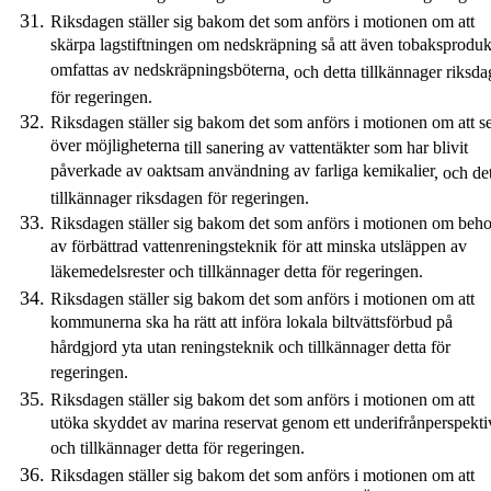
Riksdagen ställer sig bakom det som anförs i motionen om att
skärpa lagstiftningen om nedskräpning så att även tobaksproduk
omfattas av nedskräpningsböterna
,
och
detta
tillkännager
riksda
för regeringen.
Riksdagen ställer sig bakom det som anförs i motionen om att s
över möjligheterna
till
sanering av vattentäkter som har blivit
påverkade av oaktsam användning av farliga kemikalier
,
och
det
tillkännager
riksdagen
för regeringen.
Riksdagen ställer sig bakom det som anförs i motionen om beh
av förbättrad vattenreningsteknik för att minska utsläppen av
läkemedelsrester och tillkännager detta för regeringen.
Riksdagen ställer sig bakom det som anförs i motionen om att
kommunerna ska ha rätt att införa lokala biltvättsförbud på
hårdgjord yta utan reningsteknik och tillkännager detta för
regeringen.
Riksdagen ställer sig bakom det som anförs i motionen om att
utöka skyddet av marina reservat genom ett underifrånperspekti
och tillkännager detta för regeringen.
Riksdagen ställer sig bakom det som anförs i motionen om att