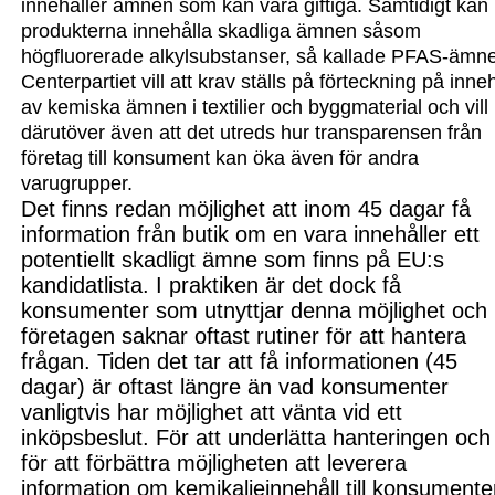
innehåller ämnen som kan vara giftiga. Samtidigt kan
produkterna innehålla skadliga ämnen såsom
högfluorerade alkylsubstanser, så kallade PFAS-ämn
Centerpartiet vill
att krav ställs på förteckning på inneh
av
kemiska ämnen i
textilier och byggmaterial och vill
därutöver även att det utreds hur
transparensen från
företag till konsument kan öka
även för andra
varugrupper.
Det finns redan möjlighet
att inom 45 dagar få
information från butik om en vara innehåller ett
potentiellt skadligt ämne som finns på EU:s
kandidatlista.
I praktiken är det dock f
å
konsumenter
som
utnyttjar denna möjlighet och
företagen saknar oftast rutiner för att hantera
frågan. Tiden det tar att få informationen (45
dagar) är oftast längre än vad konsumenter
vanligtvis har möjlighet att vänta vid ett
inköpsbeslut.
För att underlätta hanteringen och
för att förbättra möjligheten att leverera
information om kemikalieinnehåll till konsumente