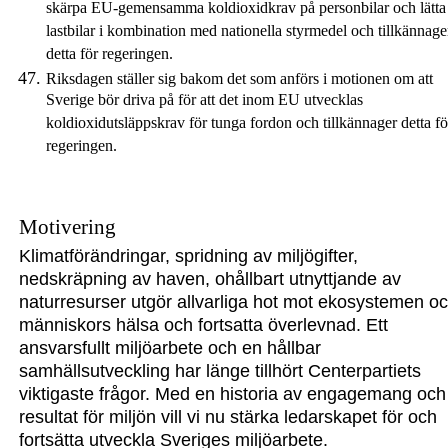
skärpa EU-gemensamma koldioxidkrav på personbilar och lätta
lastbilar i kombination med nationella styrmedel och tillkännage
detta för regeringen.
Riksdagen ställer sig bakom det som anförs i motionen om att
Sverige bör driva på för att det inom EU utvecklas
koldioxidutsläppskrav för tunga fordon och tillkännager detta fö
regeringen.
Motivering
K
limatförändringar,
spridning av miljögifter
,
nedskräpni
ng av haven,
ohåll
bart utnyttjande av
naturresurser utgör allvarliga
hot mot
ekosystemen o
människors hälsa och fortsatta överlevnad.
Ett
ansvarsfullt
miljöarbete och en hållbar
samhällsutveckling har länge tillhört
Centerp
artiets
viktigaste frågor
. Med en historia av engagemang och
resul
tat för miljön vill vi
nu stärka ledarskapet för
och
fortsätta utveckla
Sveriges miljöarbete.