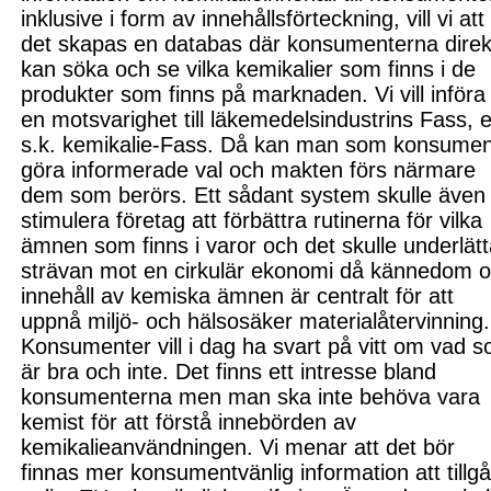
inklusive i form av innehållsförteckning, vill vi
att
det
skapa
s
en databas där konsumenterna direk
kan söka och se vilka kemikalier som finns i de
produkter som finns på marknaden. Vi vill införa
en motsvarighet till läkemedelsindustrins Fass, e
s.k. kemikalie-Fass. Då kan man som konsumen
göra informerade val och makten förs närma
re
dem som berörs.
Ett sådant system skulle även
stimulera företag att förbättra rutinerna för vilka
ämnen som finns i varor och det skulle underlät
strävan mot en cirkulär ekonomi då
kännedom
innehåll av kemiska ämnen
är centralt
för att
uppnå miljö- och hälsosäker materialåtervinning
Konsumenter vill i dag ha svart på vitt
om
vad s
är bra och inte.
Det finns ett intresse bland
konsumenterna men man ska inte behöva vara
kemist för att förstå innebörden av
kemikalieanvändningen.
V
i menar att det bör
finnas mer konsument
vänlig information att tillg