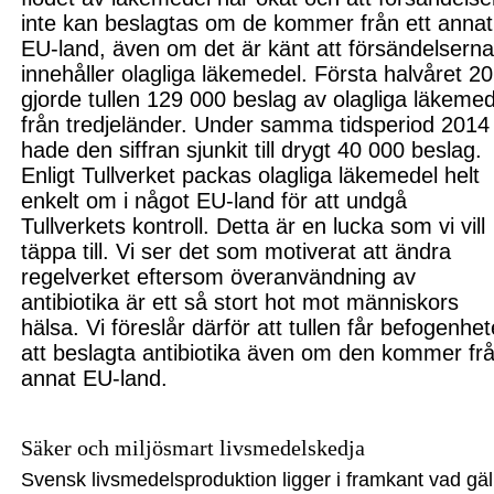
inte kan beslagtas
om de kommer från ett annat
EU-land, även om de
t är känt att försändelsern
innehåller olagliga läkemedel. Första halvåret 2
gjorde tullen 129 000 beslag av olagliga läkemed
från tredjeländer. Under samma tidsperiod 2014
hade den siffran sjunkit till drygt 40 000 beslag.
Enligt
Tullverket
packas
olagli
ga läkemedel helt
enkelt
om i något EU-land för att undgå
Tullverkets kontroll. Detta är en lucka som
vi
vill
täppa till. Vi ser det som motiverat att ändra
regelverket eftersom överanvändning av
antibiotika är ett så stort hot mot människors
hälsa. Vi föreslår
därför
att tullen får befogenhet
att beslagta antibiotika även om den kommer fr
annat EU-land.
Säker och m
iljösmart livsmedelskedja
Svensk livsmedelsproduktion ligger i framkant vad gäl