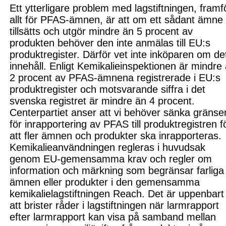
Ett ytterligare problem med lagstiftningen, framf
allt för PFAS-ämnen
,
är att om ett sådant ämne
tillsätts och utgör mindre än 5 procent av
produkten behöver den inte anmälas till EU:s
produktregister
. Därför
vet inte inköparen om de
innehåll. Enligt Kemikalieinspektionen är mindre
2 procent av PFAS-ämnena registrerade i EU:s
produktregister och motsvarande siffra i det
svenska registret är mindre än 4 procent.
Centerpartiet anser att vi behöver sänka gränse
för inrapportering av PFAS till produktregistren f
att fler ämnen och produkter
ska
inrapporteras.
Kemikalieanvändningen regleras i huvudsak
genom EU-gemensamma krav och regler om
information och märkning som begränsar farliga
ämnen eller produkter i den gemensamma
kemikalielagstiftningen Reach. Det är uppenbart
att brister råder i lagstiftningen när larmrapport
efter larmrapport kan visa på samband mellan