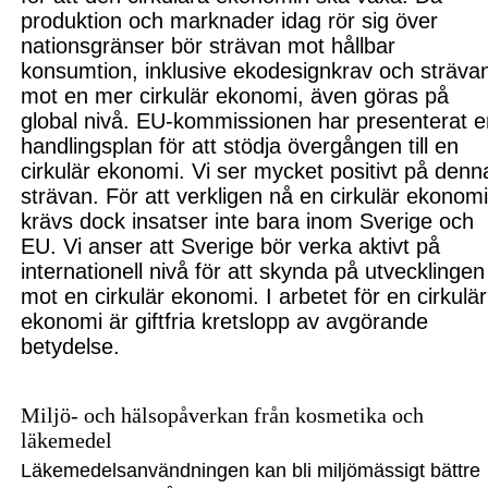
produktion och marknader idag rör sig över
nationsgränser bör strävan mot hållbar
konsumtion, inklusive ekodesignkrav och sträva
mot en mer cirkulär ekon
omi, även göras på
global nivå.
EU-kommissionen har presenterat e
handlingsplan för att stödja övergången till en
cirkulär ekonomi.
Vi
ser mycket positivt på denn
strävan. För att verkligen nå en cirkulär ekonom
krävs dock insatser inte bara inom Sverige och
EU.
Vi
anser att Sverige bör
verka aktivt på
internationell
nivå
för att skynda på utvecklingen
mot en cirkulär ekonomi.
I arbetet för en cirkulär
ekonomi är giftfria kretslopp av avgörande
betydelse.
Miljö- och hälsopåverkan från kosmetika och
läkemedel
Läkemedelsanvändningen kan bli miljömässigt bättre