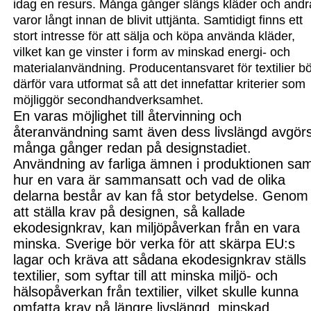
idag en resurs.
Många gånger slängs kläder och andr
varor långt innan de blivit uttjänta.
Samtidigt finns ett
stort intresse för att sälja och köpa använda kläder,
vilket kan ge vinster i form av minskad energi- och
materialanvändning. P
roducentansvaret för textilier
bö
därför
vara utformat så att det innefattar
kriterier som
möjliggör second
handverksamhet.
En varas
möjlighet till återvinning och
återanvändning
samt även dess livslängd
avgör
många gånger
redan på designstadiet.
Användning av farliga ämnen i produktionen sa
hur en vara är sammansatt och vad de olika
delarna bestå
r av kan få stor betydelse. Genom
att ställa krav på designen, så kallade
eko
designkrav, kan miljöpåverkan från en vara
minska.
Sverige bör verka för att
skärpa EU:s
lagar och kräva att
sådana ekodesignkrav ställs
textilier, som syftar till att
minska miljö- och
hälsopåverkan från textilier, vilket skulle kunna
omfatta krav på längre livslängd,
minska
d