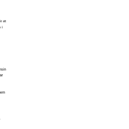
r att
 i
nsin
ar
stem
v