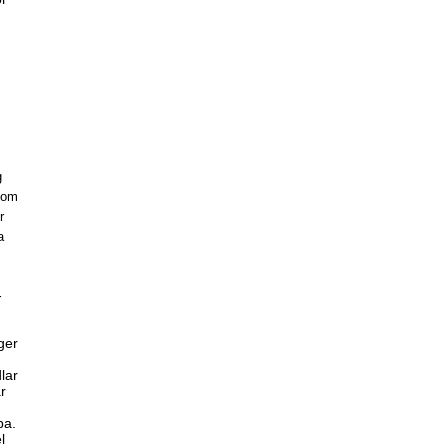
g
 som
r
a
-
ger
e
lar
är
pa.
l