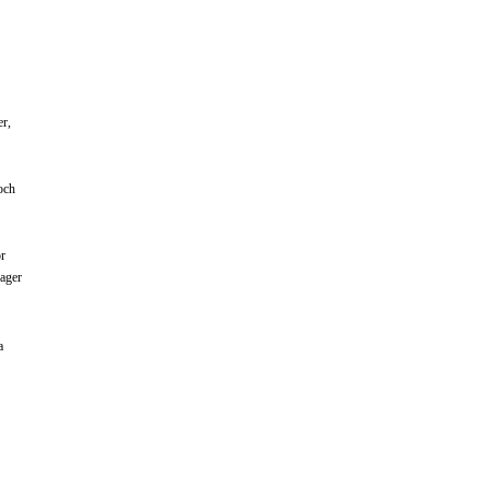
er,
och
ör
ager
a