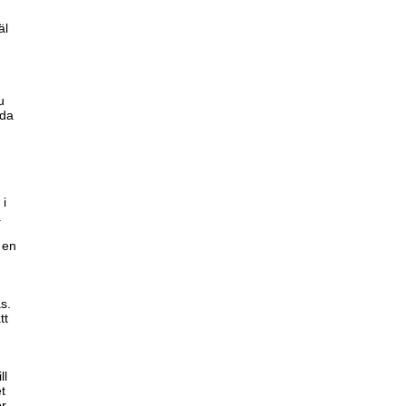
äl
u
jda
 i
.
 en
s.
tt
ll
t
ör