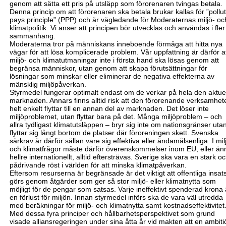
genom att sätta ett pris på utsläpp som förorenaren tvingas betala.
Denna princip om att förorenaren ska betala brukar kallas för ”pollu
pays principle” (PPP) och är vägledande för Moderaternas miljö- oc
klimatpolitik. Vi anser att principen bör utvecklas och användas i fler
sammanhang.
Moderaterna tror på människans inneboende förmåga att hitta nya
vägar för att lösa komplicerade problem. Vår uppfattning är därför a
miljö- och klimatutmaningar inte i första hand ska lösas genom att
begränsa människor, utan genom att skapa förutsättningar för
lösningar som minskar eller eliminerar de negativa effekterna av
mänsklig miljöpåverkan.
Styrmedel fungerar optimalt endast om de verkar på hela den aktue
marknaden. Annars finns alltid risk att den förorenande verksamhet
helt enkelt flyttar till en annan del av marknaden. Det löser inte
miljöproblemet, utan flyttar bara på det. Många miljöproblem – och
allra tydligast klimatutsläppen – bryr sig inte om nationsgränser uta
flyttar sig långt bortom de platser där föroreningen skett. Svenska
särkrav är därför sällan vare sig effektiva eller ändamålsenliga. I mil
och klimatfrågor måste därför överenskommelser inom EU, eller än
hellre internationellt, alltid eftersträvas.
Sverige ska vara en stark o
pådrivande röst i världen för att minska klimatpåverkan
.
Eftersom resurserna är begränsade är det viktigt att offentliga insat
görs genom åtgärder som ger så stor miljö- eller klimatnytta som
möjligt för de pengar som satsas. Varje ineffektivt spenderad krona 
en förlust för miljön. Innan styrmedel införs ska de vara väl utredda
med beräkningar för miljö- och klimatnytta samt kostnadseffektivitet
Med dessa fyra principer och hållbarhetsperspektivet som grund
visade alliansregeringen under sina åtta år vid makten att en ambiti