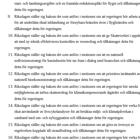
start- och landningsavgifter och en framtida reduktionsplikt för flyget och tillkännage
detta för regeringen.
Riksdagen ställer sig bakom det som anförs i motionen om att regeringen bör arbeta a
för att underlätta ökad inblandning av förnybara bränslen även i flygbränslen och
tillkännager detta för regeringen.
Riksdagen ställer sig bakom det som anförs i motionen om att ge Skatteverket i uppd
att med ny teknik effektivisera kontrollen av reseavdrag och tillkännager detta för
regeringen.
Riksdagen ställer sig bakom det som anförs i motionen om att en nationell
nollvisionsstrategi för basindustrin bör tas fram i dialog med branschen och tillkänna
detta för regeringen.
Riksdagen ställer sig bakom det som anförs i motionen om att prioritera inrättandet a
nationell bioekonomistrategi och tillkännager detta för regeringen.
Riksdagen ställer sig bakom det som anförs i motionen om att regeringen bör utreda
möjligheterna att införa skatteavdrag för klimatkompenserande åtgärder och tillkänna
detta för regeringen.
Riksdagen ställer sig bakom det som anförs i motionen om att regeringen bör verka fö
ökat användande av livscykelanalyser för att beräkna miljö- och klimatpåverkan i
samband med om- och nybyggnation och tillkännager detta för regeringen.
Riksdagen ställer sig bakom det som anförs i motionen om att göra en översyn av
regelverken kopplade till strandfodring och tillkännager detta för regeringen.
Riksdagen ställer sig bakom det som anförs i motionen om att regeringen bör verka fö