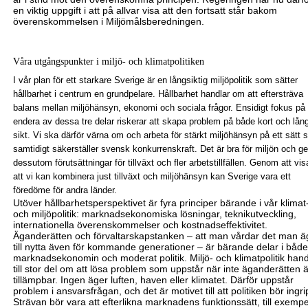
en viktig uppgift i att på allvar
visa att den fortsatt står bakom
överenskommelsen i
Miljömålsberedningen.
Våra utgångspunkter i miljö- och klimatpolitiken
I vår plan för ett starkare Sverige är en långsiktig miljöpolitik som sätter
hållbarhet i centrum en grundpelare. Hållbarhet handlar om att eftersträva
balans mellan miljö
hänsyn, ekonomi och sociala frågor. Ensidigt fokus på
endera av dessa tre delar riskerar att skapa problem på både kort och lån
sikt. Vi ska därför värna om och arbeta för stärkt miljöhänsyn på ett sätt
samtidigt säkerställer svensk konkurrenskraft. Det är bra för miljön och ge
dessutom förutsättningar för tillväxt och fler arbetstillfällen. Genom att vis
att vi kan kombinera just tillväxt och miljöhänsyn kan Sverige vara ett
föredöme för andra länder.
Utöver hållbarhetsperspektivet är fyra principer bärande i vår klimat
och miljöpolitik: marknadsekonomiska lösningar, teknikutveckling,
internationella överenskommelser och kostnadseffektivitet.
Äganderätten och förvaltarskapstanken – att man vårdar
det man ä
till nytta även för kommande generationer – är bärande delar i båd
marknadsekonomin och moderat politik. Miljö- och klimatpolitik hand
till stor del om att lösa problem som uppstår när inte äganderätten 
tillämpbar. Ingen äger luften, haven eller klimatet. Därför uppstår
problem i ansvarsfrågan, och det är motivet till att politiken bör ingri
Strävan bör vara att efterlikna marknadens funktionssätt, till exempe