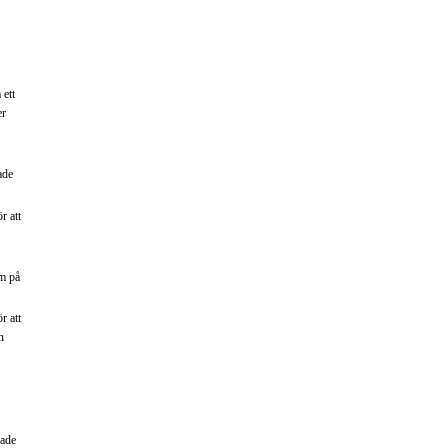
 ett
er
ade
r att
em på
r att
n
rade