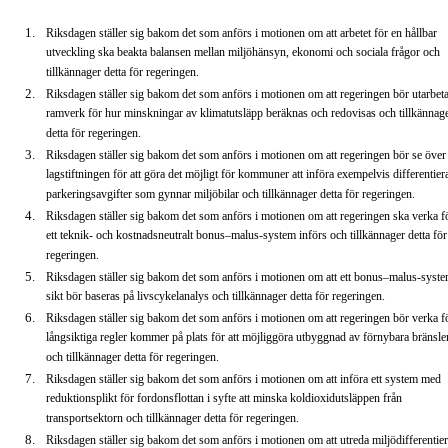
Riksdagen ställer sig bakom det som anförs i motionen om att arbetet för en hållbar
utveckling ska beakta balansen mellan miljöhänsyn, ekonomi och sociala frågor och
tillkännager detta för regeringen.
Riksdagen ställer sig bakom det som anförs i motionen om att regeringen bör utarbeta
ramverk för hur minskningar av klimatutsläpp beräknas och redovisas och tillkännag
detta för regeringen.
Riksdagen ställer sig bakom det som anförs i motionen om att regeringen bör se över
lagstiftningen för att göra det möjligt för kommuner att införa exempelvis differentier
parkeringsavgifter som gynnar miljöbilar och tillkännager detta för regeringen.
Riksdagen ställer sig bakom det som anförs i motionen om att regeringen ska verka fö
ett teknik- och kostnadsneutralt bonus–malus-system införs och tillkännager detta för
regeringen.
Riksdagen ställer sig bakom det som anförs i motionen om att ett bonus–malus-syst
sikt bör baseras på livscykelanalys och tillkännager detta för regeringen.
Riksdagen ställer sig bakom det som anförs i motionen om att regeringen bör verka fö
långsiktiga regler kommer på plats för att möjliggöra utbyggnad av förnybara bränsle
och tillkännager detta för regeringen.
Riksdagen ställer sig bakom det som anförs i motionen om att införa ett system med
reduktionsplikt för fordonsflottan i syfte att minska koldioxidutsläppen från
transportsektorn och tillkännager detta för regeringen.
Riksdagen ställer sig bakom det som anförs i motionen om att utreda miljödifferentie