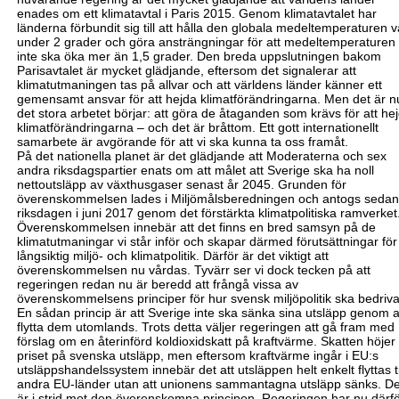
enades om ett klimatavtal i Paris 2015. Genom klimatavtalet har
länderna förbundit sig till att hålla den globala medeltemperaturen v
under 2 grader och göra ansträngningar för att medeltemperaturen
inte ska öka mer än 1,5 grader. Den breda uppslutningen bakom
Parisavtalet är mycket glädjande, eftersom det signalerar att
klimatutmaningen tas på allvar och att världens länder känner ett
gemensamt ansvar för att hejda klimatförändringarna. Men det är n
det stora arbetet börjar: att göra de åtaganden som krävs för att he
klimatförändringarna – och det är bråttom. Ett gott internationellt
samarbete är avgörande för att vi ska kunna ta oss framåt.
På det nationella planet är det glädjande att Moderaterna och sex
andra riksdags
partier enats om att målet att Sverige ska ha noll
nettoutsläpp av
växthusgaser senast år 2045. Grunden för
överenskommelsen lades i Miljömålsberedningen och antogs sedan
riksdagen i juni 2017 genom det förstärkta klimatpolitiska ramverket
Överenskommelsen innebär att det finns en bred samsyn på de
klimatutmaningar vi står inför och skapar därmed förutsättningar för
långsiktig miljö- och klimatpolitik. Därför är det viktigt att
överenskommelsen nu vårdas.
Tyvärr ser vi dock tecken på att
regeringen redan nu är beredd att frångå vissa av
överenskommelsens principer för hur svensk
miljöpolitik
ska bedriva
En sådan princip
är
att Sverige inte ska sänka sina utsläpp genom a
flytta dem utomlands. Trots detta väljer regeringen att gå fram med
förslag om en återinförd koldioxidskatt på kraftvärme
. Skatten höjer
priset på svenska utsläpp, men eftersom kraftvärme ingår i EU:s
utsläppshandelssystem innebär det att utsläppen helt enkelt flyttas ti
andra EU-länder utan att unionens sammantagna utsläpp sänks. De
är i strid mot den överenskomna principen. Regeringen har nu därf