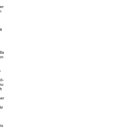
ter
h
tt
lla
en
n
jö-
nu
ch
ser
är
.
ös