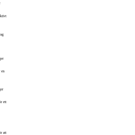
r
ktivt
rag
ger
v en
ger
r ett
r att