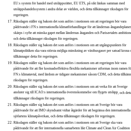
EU:s system för handel med utsläppsrätter, EU ETS, på sikt länkas samman med
utsläppshandelssystem i andra delar av världen, och detta tillkännager riksdagen för
regeringen.
Riksdagen ställer sig bakom det som anförs i motionen om att regeringen bör vara
pådrivande i FN:s internationella klimatförhandlingar för att ländernas åtagandeplaner
skärps i syfte att minska gapet mellan ländernas åtaganden och Parisavtalets ambition
och detta tillkännager riksdagen för regeringen.
Riksdagen ställer sig bakom det som anförs i motionen om att utgångspunkten för
klimatpolitiken ska vara största möjliga minskning av växthusgaser per satsad krona 
tillkännager detta för regeringen.
Riksdagen ställer sig bakom det som anförs i motionen om att regeringen bör vara
pådrivande för att fler kostnadseffektiva flexibla mekanismer utformas inom ramen f
FN:s klimatavtal, med lärdom av tidigare mekanismer såsom CDM, och detta tillkänn
riksdagen för regeringen.
Riksdagen ställer sig bakom det som anförs i motionen om att verka för att Sverige
ansluter sig till ICAO:s internationella överenskommelse om flygets utsläpp
,
och dett
tillkännager riksdagen för regeringen.
Riksdagen ställer sig bakom det som anförs i motionen om att Sverige bör vara
pådrivande för att IMO skyndsamt vidtar åtgärder för att begränsa den internationella
sjöfartens klimatpåverkan, och detta tillkännager riksdagen för regeringen.
Riksdagen ställer sig bakom det som anförs i motionen om att Sverige ska vara
pådrivande för att fler internationella samarbeten likt Climate and Clean Air Coalition