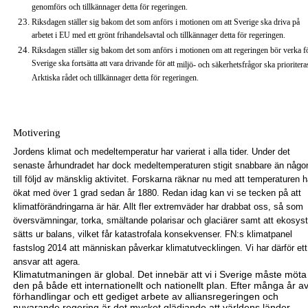
genomförs och tillkännager detta för regeringen.
Riksdagen ställer sig bakom det som anförs i motionen om att Sverige ska driva på
arbetet i EU med ett grönt frihandelsavtal och tillkännager detta för regeringen.
Riksdagen ställer sig bakom det som anförs i motionen om att regeringen bör verka fö
Sverige ska fortsätta att vara drivande för att
miljö- och säkerhetsfrågor ska prioriteras
Arktiska rådet och tillkännager detta för regeringen.
Motivering
Jordens klimat och medeltemperatur har varierat i alla tider. Under det
senaste århundradet har dock medeltemperaturen stigit snabbare än någo
till följd av mänsklig aktivitet
. Forskarna räknar nu med att
temperaturen
h
ökat med över 1 grad sedan år 1880. Redan idag kan vi se tecken på att
klimatförändringarna är här. Allt fler extremväder har drabbat oss, så som
översvämningar, torka, smältande polarisar och glaciärer samt att ekosy
sätts ur balans, vilket får katastrofala konsekvenser. FN:s klimatpanel
fastslog 2014 att människan påverkar klimatutvecklingen. Vi har därför ett
ansvar att agera.
Klimatutmaningen är global. Det innebär att vi i Sverige måste möta
den på både ett internationellt och nationellt plan. Efter många år a
förhandlingar och ett gediget arbete av alliansregeringen och
nuvarande regering är det mycket glädjande att världens länder