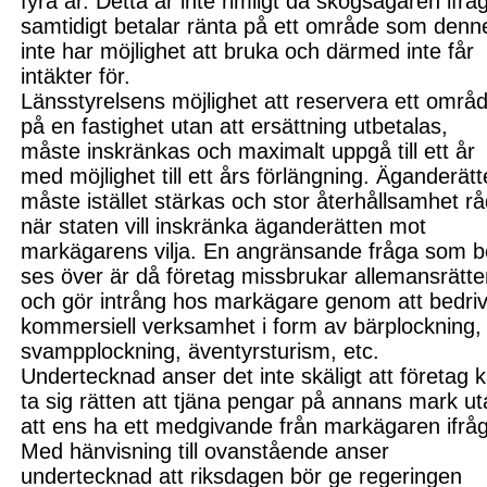
fyra år. Detta är inte rimligt då skogsägaren ifrå
samtidigt betalar ränta på ett område som denn
inte har möjlighet att bruka och därmed inte får
intäkter för.
Länsstyrelsens möjlighet att reservera ett områ
på en fastighet utan att ersättning utbetalas,
måste inskränkas och maximalt uppgå till ett år
med möjlighet till ett års förlängning. Äganderät
måste istället stärkas och stor återhållsamhet r
när staten vill inskränka äganderätten mot
markägarens vilja. En angränsande fråga som b
ses över är då företag mis
sbrukar allemansrätt
och gör intrång hos markägare genom att bedri
kommersiell verksamhet i form av bärplockning,
svampplockning, äventyrsturism, etc.
Undertecknad anser det inte skäligt att företag 
ta sig rätten att tjäna pengar på annans mark u
att ens ha ett medgivande från markägaren ifrå
Med hänvisning till ovanstående anser
undertecknad att riksdagen bör ge regeringen