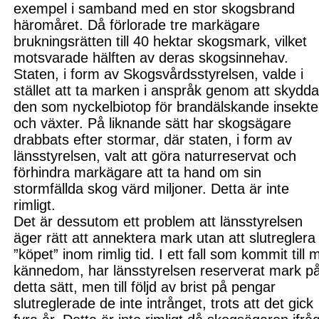
exempel i samband med en stor skogsbrand
häromåret. Då förlorade tre markägare
brukningsrätten till 40 hektar skogsmark, vilket
motsvarade hälften av deras skogsinnehav.
Staten, i form av Skogsvårdsstyrelsen, valde i
stället att ta marken i anspråk genom att skydd
den som nyckelbiotop för brandälskande insekte
och växter. På liknande sätt har skogsägare
drabbats efter stormar, där staten, i form av
l
änsstyrelsen, valt att göra naturreservat och
förhindra markägare att ta hand om sin
stormfällda skog värd miljoner. Detta är inte
rimligt.
D
et är dessutom ett problem att l
änsstyrelsen
äger rätt att annektera mark utan att slutreglera
”köpet” inom rimlig tid. I ett fall som
kommit till 
kännedom, har l
änsstyrelsen reserverat mark p
detta sätt, men till följd av brist på pengar
slutreglerade de inte intrånget, trots att det gick