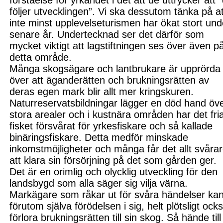
förståelse för yrkandet i det att de uttrycker att 
följer utvecklingen”. Vi ska dessutom tänka på at
inte minst upplevelseturismen har ökat stort und
senare år. Undertecknad ser det därför som
mycket viktigt att lagstiftningen ses över även p
detta område.
Många skogsägare och lantbrukare är upprörda
över att äganderätten och brukningsrätten av
deras egen mark blir allt mer kringskuren.
Naturreservatsbildningar lägger en död hand öv
stora arealer och i kustnära områden har det fri
fisket försvårat för yrkesfiskare och så kallade
binäringsfiskare. Detta medför minskade
inkomstmöjligheter och många får det allt svåra
att klara sin försörjning på det som gården ger.
Det är en orimlig och olycklig utveckling för den
landsbygd som alla säger sig vilja värna.
Markägare som råkar ut för svåra händelser ka
förutom själva förödelsen i sig, helt plötsligt ock
förlora brukningsrätten till sin skog. Så hände till