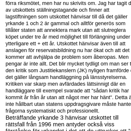
förra riksmötet, men har nu skrivits om. Jag har tagit 
av utskottets ställningstagande och finner att
lagstiftningen som utskottet hänvisar till då det gäller
yrk
ande 1 och 2 är gammal och allt
för generös som
tillåter staten att annektera mark utan att slutreglera
köpet under tre år med möjlighet till förlängning under
ytterligare ett + ett år. Utskottet hänvisar även till att
anslagen för reservatsbildning nu har ökat och att det
kommer att avhjälpa de problem som åberopas. Men
pengar är inte allt. Det blir mycket tydligt om man ser ti
den kritik som Justitiekanslern (JK) nyligen framförde
det gäller långsam handläggning på länsstyrelserna.
Kritiken var skarp men avfärdades lättsinnigt där en
handläggare till exempel svarade att ”sådan kritik har
kommit år från år utan att något mer har hänt”. Detta 
inte hållbart utan statens uppdragsgivare måste hant
frågorna systematiskt och professionellt.
Beträffande yrkande 3 hänvisar utskottet till
rättsfall från 1996 men antyder också viss