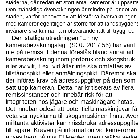
städerna, där redan ett stort antal kameror är uppsatt
Den mänskliga övervakningen är mindre på landet än 
staden, varför behovet av att
förstärka övervakningen
med kameror egentligen är större för att landsbygden
invånare ska kunna ha motsvarande rätt till trygghet
.
Den statliga utredningen ”En ny
kamerabevakningslag” (SOU 2017:55) har varit
ute på remiss. I denna föreslås bland annat att
kamerabevakning inom jordbruk och skogsbruk
eller av vilt, t.ex. vid åtlar inte ska omfattas av
tillståndsplikt eller anmälnings
plikt. Däremot ska
det införas krav på adressuppgifter på den som
satt upp kameran. Detta har kritiserats av flera
remissinstanser och innebär risk för att
integriteten hos jägare och maskinägare hotas.
Det innebär också att potentiella maskintjuvar få
veta var nycklarna till skogsmaskinen finns. Äve
militanta aktivister kan missbruka adressuppgift
till jägare. Kraven på information vid kamerorna
anses bero på nya EU-regler, men i själva verke