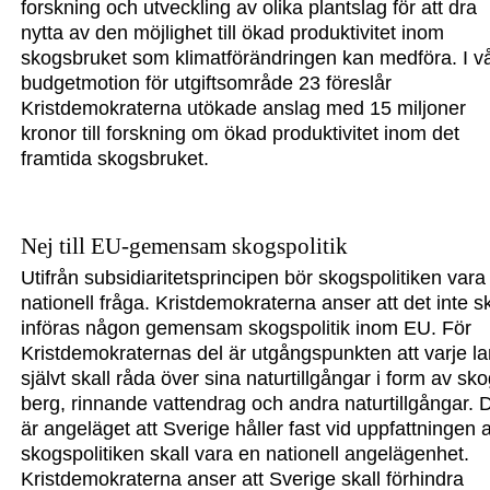
forskning och utveckling av olika plantslag för att dra
nytta av den möjlighet till ökad produktivitet inom
skogsbruket som klimatförändringen kan medföra. I v
budgetmotion för utgiftsområde 23 föreslår
Kristdemokraterna utökade anslag med 15 miljoner
kronor till forskning om ökad produktivitet inom det
framtida skogsbruket.
Nej till EU-gemensam skogspolitik
Utifrån subsidiaritetsprincipen bör skogspoli
tiken vara
nationell fråga.
Kristdemo
kraterna anser att det inte sk
införas någon gemensam skogspolitik inom EU. För
Kristdemokraternas del är utgångspunkten att varje l
självt skall råda över sina naturtillgångar i form av sko
berg, rinnande vattendrag och andra naturtillgångar. 
är angeläget att Sverige håller fast vid uppfattningen a
skogspolitiken skall vara en nationell angelägenhet.
Kristdemokraterna anser att Sverige skall förhindra