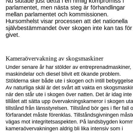
Nu slutade just detta i en rimlig kompromiss
i
parlamentet
, men
nästa steg är förhandlingar
mellan parlamentet och kommissionen.
Hursomhelst visar processen
att det nationella
självbestämmandet över skogen inte kan tas för
givet.
Kameraövervakning av skogsmaskiner
Under senare år har stölder av entreprenadmaskiner,
maskindelar och diesel blivit ett ökande problem.
Stölderna sker både ute i skogen och intill bebyggelse
Av naturliga skäl är det svårt att vakta en skogsmaski
när den står ute i skogen över natten.
Det är idag inte
tillåtet att sätta upp övervakningskameror i skogen ut
tillstånd från länsstyrelsen. Tillstånd bör ges i fler fall 
förfarandet måste förenklas. Tillstånds
givningen måst
vägas mot integritetsaspekten.
På landsbygden kom
kameraöver
vakningen aldrig bli lika intensiv som i