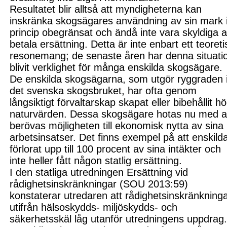
Resultatet blir alltså att myndigheterna kan
inskränka skogsägares användning av sin mark 
princip obegränsat och ändå inte vara skyldiga a
betala ersättning. Detta är inte enbart ett teoreti
resonemang;
de senaste åren har denna
situati
blivit verklighet för många enskilda skogsägare.
De enskilda skogsägarna, som utgör ryggraden 
det svenska skogsbruket, har ofta genom
långsiktigt förvaltarskap skapat eller bibehållit h
naturvärden. Dessa skogsägare hotas nu med a
berövas möjligheten till ekonomisk nytta av sina
arbetsinsatser. Det finns exempel på att enskild
förlorat upp till 100 procent av sina intäkter och
inte heller fått någon statlig ersättning.
I den statliga utredningen Ersättning vid
rådighetsinskränkningar (SOU 2013:59)
konstaterar utredaren att rådighetsinskränkning
utifrån hälsoskydds- miljöskydds- och
säkerhetsskäl låg utanför utredningens uppdrag