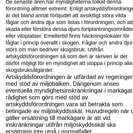
De senaste åren har myndig
heterna tolkat denna
förordning alltmer extremt. Enligt artskyddsförordning
är det bland annat förbjudet att avsiktligt störa vilda
fåglar och andra djur som listas i förordningen, och at
skada eller förstöra dessa djurs fortplantningsområde
eller viloplatser. Emellertid finns häckningslokaler för
fåglar i princip överallt i skogen. Fåglar och andra djur
störs om man bedriver skogsbruk. Utifrån
artskyddsförordningen så som den är skriven är det
därför möjligt för en myndighet att stoppa i princip alla
skogsbruksåtgärder.
Artskyddsförordningen är utfärdad av regeringe
med stöd av miljöbalken. Därigenom anses
eventuella myndighetsinskränkningar i markäga
rådighet som görs med stöd av
artskyddsförordningen vara att betrakta som
betingade av miljöskyddsskäl. Huvudregeln när 
gäller ersättning till markägare är att vid
inskränkningar utifrån miljöskyddsskäl ska
ersättning inte utgå i normalfallet.