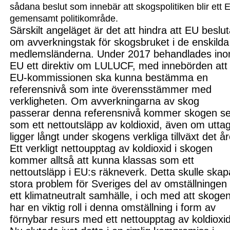
sådana beslut som innebär att skogspolitiken blir ett 
gemensamt politikområde.
Särskilt angeläget är det att hindra att EU beslut
om avverkningstak för skogs
bruket i de enski
lda
medlemsländerna. Under 2017 behandlades
in
EU ett direktiv om LULUCF, med innebörden att
EU-kommissionen ska kunna bestämma en
referensnivå som inte överensstämmer med
verkligheten. Om avverkningarna av skog
passerar denna referensnivå kommer skogen s
som ett nettoutsläpp av koldioxid, även om utta
ligger långt under skogens verkliga tillväxt det år
Ett verkligt nettoupptag av koldioxid i skogen
kommer alltså att kunna klassas som ett
nettoutsläpp i EU:s räkneverk. Detta skulle skap
stora problem för Sveriges del av omställningen t
ett klimatneutralt samhälle
, i och med att s
koge
har en viktig roll i denna omställning i form av
förnybar resurs med ett nettoupptag av koldioxid