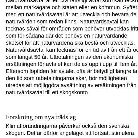
Naturvårdsavtal är ett civilrättsligt avtal som kan teck
mellan markägare och staten eller en kommun. Syftet
med ett naturvårdsavtal är att utveckla och bevara de
natur
värden som redan finns. Naturvårdsavtal kan
tecknas såväl för områden som behöver utvecklas frit
som för sådana där det behövs en naturvårdande
skötsel för att natur
värdena ska bestå och utvecklas.
Naturvårdsavtal kan tecknas för en tid av från ett år o
som längst 50 år. Utbetalningen av den ekonomiska
ersättningen för avtalet kan delas upp i upp till fem år.
Eftersom löptiden för avtalet ofta är betydligt längre ä
den tid som utbetalningarna sker, bör möjligheten
utredas att möjliggöra avsättning av ersättningen från
naturvårdsavtal till ett skogskonto.
Forskning om nya trädslag
Klimatförändringarna påverkar också den svenska
skogen. Det är därför angeläget att fortsatt stimulera