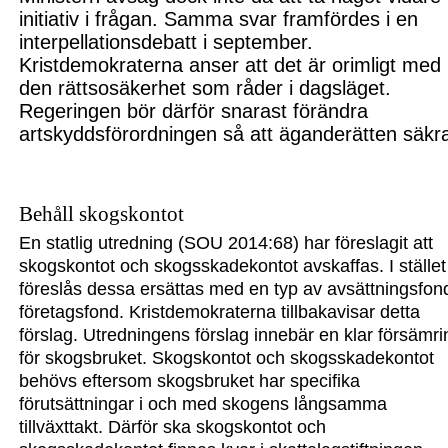
initiativ i fråg
an.
Samma svar framfördes i en
interpellationsdebatt i september.
Kristdemokraterna anser att det är orimligt med
den rättsosäkerhet som råder i dags
läget.
Regeringen bör därför snarast förändra
artskyddsförordningen så att äganderätten säkr
Behåll skogskontot
En statlig utredning (SOU 2014:68) har föreslagit att
skogskontot och skogsskadekontot avskaffas. I stället
föreslås dessa ersättas med en typ av avsättningsfon
företagsfond. Kristdemokraterna tillbakavisar detta
förslag. Utredningens förslag innebär en klar försämri
för skogsbruket. Skogskontot och skogsskadekontot
behövs eftersom skogsbruket har specifika
förutsättningar i och med skogens långsamma
tillväxttakt. Därför ska skogskontot och