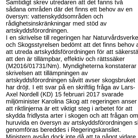
Samtidigt skrev utredaren att det fanns två
sådana områden där det finns ett behov av en
översyn: vattenskyddsområden och
rådighetsinskränkningar med stöd av
artskyddsfö
rordningen.
I en skrivelse till regeringen har Naturvårdsverke
och Skogsstyrelsen bedömt att det finn
s behov 
att utreda artskydds
förordningen för att säkerstä
att den är
tillämpbar, effektiv och rätts
säker
(M2016/01731/Nm). Myndigheterna konstaterar 
skrivelsen att tillämpningen av
artskyddsförordningen såvitt avser skogsbruket
har dröjt.
I ett svar på en skriftlig fråga av Lars-
Axel Nordell (KD) 15 februari 2017 svarade
miljöminister Karolina Skog att r
egeringen anser
att riktlinjerna är ett viktigt steg i arbetet för att
skydda fridlysta arter i skogen och att frågan o
huruvida en översyn av
artskydds
förordningen 
genom
föras bered
des i Regeringskansliet.
Ministern avsåg dock inte då att ta något vidare