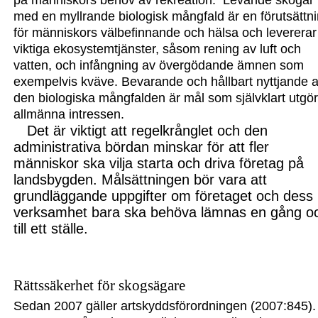
på människors behov av rekreation. Levande skogar
med en myllrande biologisk mångfald är en förutsättn
för människors välbefinnande och hälsa och levererar
viktiga ekosystemtjänster, såsom rening av luft och
vatten, och infångning av
övergödande ämnen som
exempelvis kväve. Bevarande och hållbart nyttjande 
den biologiska mångfalden är mål som självklart utgö
allmänna intressen.
Det är viktigt att regelkrånglet och den
administrativa bördan minskar för att fler
människor ska vilja starta och driva företag på
landsbygden. Målsättningen bör vara att
grundläggande uppgifter om företaget och dess
verksamhet bara ska behöva lämnas en gång o
till ett ställe.
Rättssäkerhet för skogsägare
Sedan 2007 gäller artskyddsförordningen (2007:845).