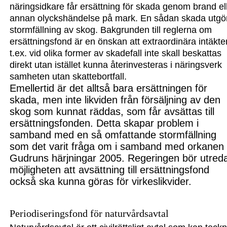
näringsidkare får ersättning för skada genom brand el
annan olyckshändelse på mark. En sådan skada utgö
stormfällning av skog. Bakgrunden till reglerna om
ersättningsfond är en önskan att extraordinära intäkte
t.ex. vid olika former av skadefall inte skall beskattas
direkt utan istället kunna återinvesteras i näringsverk
samheten utan skattebortfall.
Emellertid är det alltså bara ersättningen för
skada, men inte likviden från försäljning av den
skog som kunnat räddas, som får avsättas till
ersättningsfonden. Detta skapar problem i
samband med en så omfattande stormfällning
som det varit fråga om i samband med orkanen
Gudruns härjningar 2005. Regeringen bör utred
möjligheten att avsättning till ersättningsfond
också ska kunna göras för virkeslikvider.
Periodiseringsfond för naturvårdsavtal