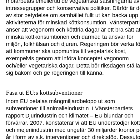
motarbetas emellertid de vegetariska satsningarna av
intressegrupper och konservativa politiker. Därför är d
av stor
betydelse
om samhället fullt ut kan backa upp
aktiviteterna för minskad köttkonsumtion. Vänsterparti
anser att vegonorm och köttfria dagar är ett bra sätt at
minska köttkonsumtionen och därmed ta ansvar för
miljön, folkhälsan och djuren. Regeringen bör verka fö
att kommuner ska uppmuntra till vegetarisk kost,
exempelvis genom att införa konceptet vegonorm
och/eller vegetariska dagar.
Detta bör riksdagen ställ
sig bakom och ge regeringen till känna.
Fasa ut EU:s köttsubventioner
Inom EU betalas mångmiljardbelopp ut som
subventioner till animalieindust
rin. I Vänsterpartiets
rapport
Djurindustrin och klimatet – EU blundar och
för
värrar, 2007,
konstaterar vi att EU understödjer kött
och mejeriindustrin med ungefär 30 miljarder kronor p
år i form av s.k. interventioner och direktstöd. Dessu