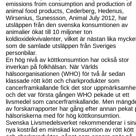
emissions from consumption and pro
duction of
animal food products,
Cederberg, Hedenus,
Wirseni
us, Sunessson, Animal July 2012,
har
utsläppen från den svenska konsumtionen av
animalier ökat till 10 miljoner ton
koldioxidekvivalenter, vilket är nästan lika mycke
som de samlade utsläppen från Sveriges
personbilar.
En hög nivå av köttkonsumtion har också stor
inverkan på folkhälsan.
När Världs
hälsoorganisationen (WHO)
för två år sedan
klassade rött kött och charkprodukter som
cancerframkallande fick det stor uppmärksamhe
och
det
var första gången WHO pekade ut ett
livsmedel som cancerframkallande. Men mängd
av forskarrapporter har gång efter annan pekat
hälsoriskerna med för hög köttkonsumtion.
Svenska Livsmedelsverket rekommenderar i sin
nya kostråd en minskad konsumtion av rött kött