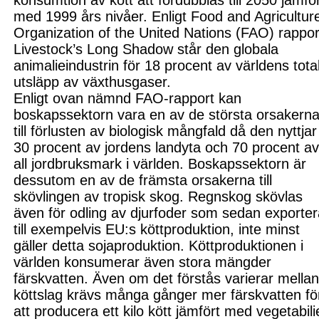
konsumtion av kött att fördubblas till 2050 jämfö
med 1999 års nivåer. Enligt
Food and Agricultur
Organization of the United Nations (FAO)
rappor
Livestock’s Long Shadow står den globala
animalie
industrin för 18 procent av världens tota
utsläpp av växthusgaser.
Enligt ovan nämnd FAO-rapport kan
boskapssektorn vara en av de största orsakern
till förlusten av biologisk mångfald då den nyttjar
30 procent av jordens landyta och 70 procent a
all jordbruksmark i världen. Boskapssektorn är
dessutom en av de främsta orsakerna till
skövlingen av tropisk skog. Regnskog skövlas
även för odling av djur
foder som sedan exporte
till exempelvis EU:s köttproduktion, inte minst
gäller detta
soja
produktion
. Köttproduktionen i
världen konsumerar
även
stora mängder
färskvatten. Även om det förstås varierar mella
köttslag krävs många gånger mer färskvatten fö
att producera ett kilo kött jämfört med vegetabili