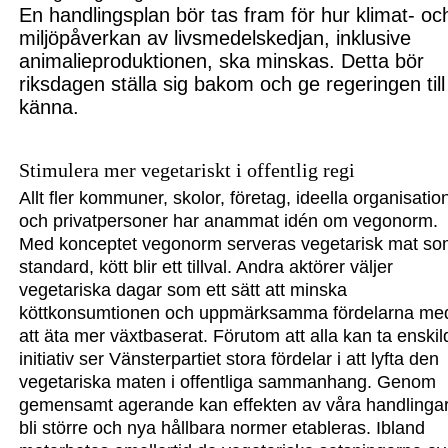
En handlingsplan bör tas fram
för hur klimat
- oc
miljö
påverkan av livsmedels
kedjan, inklusive
animalieproduktionen, ska minskas.
Detta bör
riksdagen ställa sig bakom och ge regeringen till
känna.
Stimulera mer vegetariskt i offentlig regi
Allt fler kommuner, skolor, företag, ideella organisatio
och privatpersoner har anammat idén om vegonorm.
Med konceptet vegonorm serveras vegetarisk mat s
standard, kött blir ett tillval. Andra aktörer väljer
vegetariska dagar som ett sätt att minska
köttkonsumtionen och uppmärksamma fördelarna me
att äta mer växtbaserat. Förutom att alla kan ta enskil
initiativ ser Vänsterpartiet stora fördelar i att lyfta den
vegetariska maten i offentliga sammanhang. Genom
gemensamt agerande kan effekten av våra handlinga
bli större och nya hållbara normer etableras. Ibland