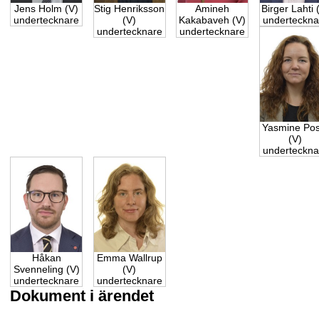
Jens Holm (V)
Stig Henriksson
Amineh
Birger Lahti 
undertecknare
(V)
Kakabaveh (V)
underteckna
undertecknare
undertecknare
Yasmine Pos
(V)
underteckna
Håkan
Emma Wallrup
Svenneling (V)
(V)
undertecknare
undertecknare
Dokument i ärendet