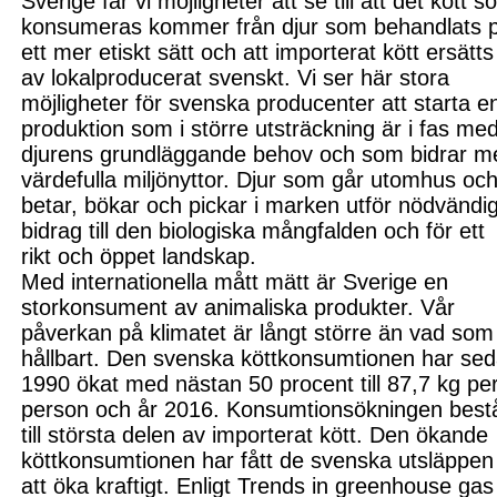
Sverige får vi möjligheter att se till att det kött 
konsumeras kommer från djur som behandlats 
ett mer etiskt sätt
och att importerat kött ersätt
s
av lokalproducerat svenskt. Vi ser här stora
möjligheter för svenska producenter att starta e
produktion som i större utsträckning är i fas me
djurens grundläggande behov och som bidrar m
värdefulla miljönyttor. Djur som går utomhus oc
betar, bökar och pickar i marken utför nödvändi
bidrag till den biologiska mångfalden
och för ett
rikt och öppet landskap
.
Med internationella mått mätt är Sverige en
storkonsument av animaliska produkter. Vår
påverkan på klimatet är långt större än vad som
hållbart. Den svenska kött
konsumtionen har se
1990 ökat med nästan 50 procent till 87,7 kg pe
person och år 2016. Konsumtionsökningen best
till största delen av importerat kött. Den ökande
köttkonsumtionen har fått de svenska utsl
äppen
att öka kraftigt. Enligt
Trends in greenhouse gas