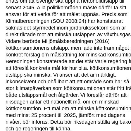
enats om att Sverige ska uppnå nettonollutsläpp till
senast 2045. Alla politikområden måste därför ta sitt
ansvar för
att verka för att målet uppnås. Precis som
Klimatberedningen (SOU 2008:24) har konstaterat
saknas det styrmedel inom jordbrukssektorn som är
direkt riktade mot att minska utsläppen av växthusgas
Vidare berörde Miljömålsberedningen (2016)
köttkonsumtionens utsläpp, men lade inte fram något
konkret förslag om målsättning för minskad konsumtio
Beredningen konstaterade att det står varje regering fr
att föreslå konkreta mål för hur bl
.
a
.
köttkonsumtione
utsläpp ska minska. Vi anser att det är märkligt,
inkonsekvent och ohållbart att ett område som har så
stor klimat
påverkan som köttkonsumtionen står fritt fr
både utsläppsmål och åtgärder. Vi föreslår därför att
riksdagen antar ett nationellt mål om en minskad
köttkonsumtion. Ett mål om att minska köttkonsumtio
med minst 25 procent till 2025, jämfört med dagens
nivåer, bör införas. Detta bör riksdagen
ställa sig bak
och ge regeringen till känna
.