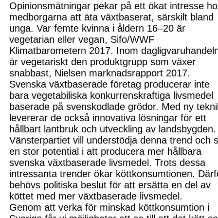
Opinionsmätningar pekar på ett ökat intresse h
medborgarna att äta växtbaserat, särskilt bland
unga. Var femte kvinna i åldern 1
6
–
20 är
vegetarian eller vegan,
Si
fo/WWF
Klimatbarometern 2017
. Inom dagligvaruhandel
är vegetariskt den p
roduktgrupp som växer
snabbast, Nielsen marknadsrapport 2017
.
Svenska växt
baserade företag producerar inte
bara vegetabiliska konkurrenskraftiga livsmedel
baserade på svenskodlade grödor. Med ny tekni
levererar de också innovativa lösningar för ett
hållbart lantbruk och utveckling av landsbygden.
Vänsterpartiet vill understödja denna trend och 
en stor potential i att producera mer hållbara
svenska växtbaserade livsmedel. Trots dessa
intressanta trender ökar köttkonsumtionen. Därf
behövs politiska beslut för att ersätta en del av
köttet med mer växtbaserade livsmedel.
Genom att verka för minskad köttkonsumtion i