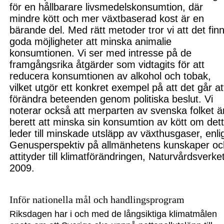
för en hållbarare livsmedelskonsumtion, där
mindre kött och mer växt
baserad kost är en
bärande del.
Med rätt metoder tror vi att det fin
goda möjligheter att minska animalie
konsumtionen. Vi ser med intresse på de
framgångsrika åtgärder som vidtagits för att
reducera konsumtionen av alkohol och tobak,
vilket utgör ett konkret exempel på att det går at
förändra beteenden genom politiska beslut. Vi
noterar också att merparten av svenska folket ä
berett att minska sin konsumtion av kött om det
leder till mi
nskade utsläpp av växthusgaser,
enli
Genusperspektiv på allmänhetens kunskaper oc
attityder till klimatförän
dringen, Naturvårdsverket
2009
.
Inför nationell
a
mål och handlingsprogram
Riksdagen har i och med de långsiktiga klimatmålen