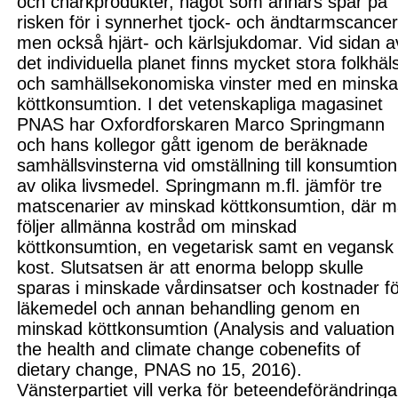
och charkprodukter, något som annars spär på
risken för i synnerhet tjock- och ändtarmscancer
men också hjärt- och kärlsjukdomar. Vid sidan a
det individuella planet finns mycket stora folkhäl
och samhällsekonomiska vinster
med
en minsk
köttkonsumtion. I det vetenskapliga magasinet
PNAS har Oxfordforskaren Marco Springmann
och hans kollegor gått igenom de beräknade
samhällsvinsterna vid omställning till konsumtion
av olika livsmedel. Springmann m
.
fl
.
jämför tre
matscenarier av minskad köttkonsumtion, där 
följer allmänna kostråd om minskad
köttkonsumtion, en vegetarisk samt en vegansk
kost. Slutsatsen är att enorma belopp skulle
sparas i minskade vårdinsatser och kostnader f
l
äkemedel och annan behandling
genom en
minskad köttkonsumtion
(Analysis and valuation
the health and climate change cobenefits of
dietary change, PNAS no 15, 2016)
.
Vänsterpartiet vill verka för beteendeförändringa