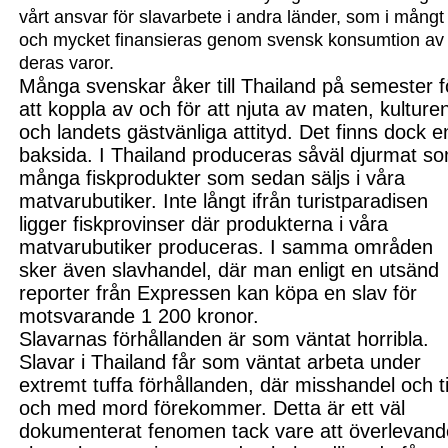
vårt ansvar för slavarbete i andra länder, som i mångt
och mycket finansieras genom svensk konsumtion av
deras varor.
Många svenskar åker till Thailand på semester f
att koppla av och för att njuta av maten, kulture
och landets gästvänliga attityd. Det finns dock e
baksida. I Thailand produceras såväl djurmat s
många fiskprodukter som sedan säljs i våra
matvarubutiker. Inte långt ifrån turistparadisen
ligger fiskprovinser där produkterna i våra
matvarubutiker produceras. I samma områden
sker även slavhandel, där man enligt en utsänd
reporter från Expressen kan köpa en slav för
motsvarande 1 200 kronor.
Slavarnas förhållanden är som väntat horribla.
Slavar i Thailand får som väntat arbeta under
extremt tuffa förhållanden, där misshandel och ti
och med mord förekommer. Detta är ett väl
dokumenterat fenomen tack vare att överlevand