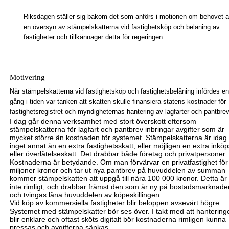
Riksdagen ställer sig bakom det som anförs i motionen om behovet 
en översyn av stämpelskatterna vid fastighetsköp och belåning av
fastigheter och tillkännager detta för regeringen.
Motivering
När stämpelskatterna vid fastighetsköp och fastighetsbelåning infördes e
gång i tiden var tanken att skatten skulle finansiera statens kostnader för
fastighetsregistret och myndigheternas hantering av lagfarter och pantbrev
I dag går denna verksamhet med stort överskott eftersom
stämpelskatterna för lagfart och
pantbrev inbringar
avgifter
som är
mycket större än kostnaden
för systemet. Stämpelskatterna är idag
inget annat än en extra fastighetsskatt, eller möjligen en extra inköp
eller överlåtelseskatt. Det drabbar både företag och privatpersoner.
Kostnaderna är betydande. Om man förvärvar en privatfastighet för
miljoner kronor och tar ut nya pantbrev på huvuddelen av summan
kommer stämpelskatten att uppgå till nära 100 000 kronor. Detta är
inte rimligt, och drabbar främst den som är ny på bostadsmarknade
och tvingas låna huvuddelen av köpeskillingen.
Vid köp av kommersiella fastigheter blir beloppen avsevärt högre.
Systemet med stämpelskatter bör ses över. I takt med att hantering
blir enklare och oftast sköts digitalt bör kostnaderna rimligen kunna
pressas och avgifterna sänkas.