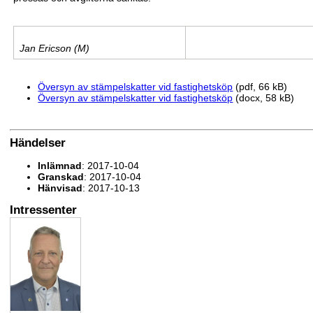
Jan Ericson (M)
Översyn av stämpelskatter vid fastighetsköp
(pdf, 66 kB)
Översyn av stämpelskatter vid fastighetsköp
(docx, 58 kB)
Händelser
Inlämnad
: 2017-10-04
Granskad
: 2017-10-04
Hänvisad
: 2017-10-13
Intressenter