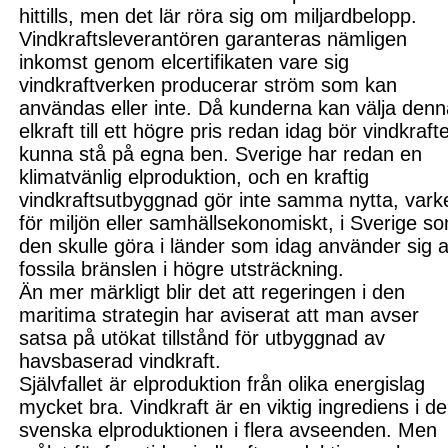
hittills, men det lär röra sig om miljardbelopp.
Vindkraftsleverantören garanteras nämligen
inkomst genom elcertifikaten vare sig
vindkraftverken producerar ström som kan
användas eller inte. Då kunderna kan välja den
elkraft till ett högre pris redan idag bör vindkraft
kunna stå på egna ben. Sverige har redan en
klimatvänlig elproduktion, och en kraftig
vindkraftsutbyggnad gör inte samma nytta, vark
för miljön eller samhällsekonomiskt, i Sverige s
den skulle göra i länder som idag använder sig 
fossila bränslen i högre utsträckning.
Än mer märkligt blir det att regeringen i den
maritima strategin har aviserat att man avser
satsa på utökat tillstånd för utbyggnad av
havsbaserad vindkraft.
Självfallet är elproduktion från olika energislag
mycket bra. Vindkraft är en viktig ingrediens i d
svenska elproduktionen i flera avseenden. Men