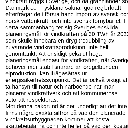
vindkraft byggs i Sverige, och då grannländer s
Danmark och Tyskland saknar god reglerkraft
efterfrågar de i första hand import av svensk oc
norsk vattenkraft, och inte svensk
förnybar el. I
detta sammanhang ter sig Sveriges enskilda
planeringsmål för vindkraften på 30 TWh år 202
som skulle innebära en dryg tredubbling av
nuvarande vindkraftsproduktion, inte helt
genomtänkt. Att ensidigt peka ut höga
planeringsmål endast för vindkraften, när Sverig
behöver mer stabil snarare än oregelbunden
elproduktion, kan ifrågasättas ur
energisäkerhetssynpunkt. Det är också viktigt at
ta hänsyn till natur och närboende när man
placerar vindkraftverk och att kommunernas
vetorätt respekteras.
Mot denna bakgrund är det underligt att det inte
finns några exakta siffror på vad den planerade
vindkraftsutbyggnaden kommer att kosta
skattebetalarna och inte heller på vad den kosta