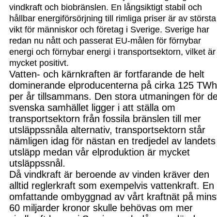
vindkraft och biobränslen. En långsiktigt stabil och
hållbar energiförsörjning till rimliga priser är av största
vikt för människor och företag i Sverige. Sverige har
redan nu nått och passerat EU-målen för förnybar
energi och förnybar energi i transportsektorn, vilket är
mycket positivt.
Vatten- och kärnkraften är fortfarande de helt
dominerande elproducenterna på cirka 125 TW
per år tillsammans. Den stora utmaningen för de
svenska samhället ligger i att ställa om
transportsektorn från fossila bränslen till mer
utsläppssnåla alternativ, transportsektorn står
nämligen idag för nästan en tredjedel av landets
utsläpp medan vår elproduktion är mycket
utsläppssnål.
Då vindkraft är beroende av vinden kräver den
alltid reglerkraft som exempelvis vattenkraft. En
omfattande ombyggnad av vårt kraftnät på mins
60 miljarder kronor skulle behövas om mer