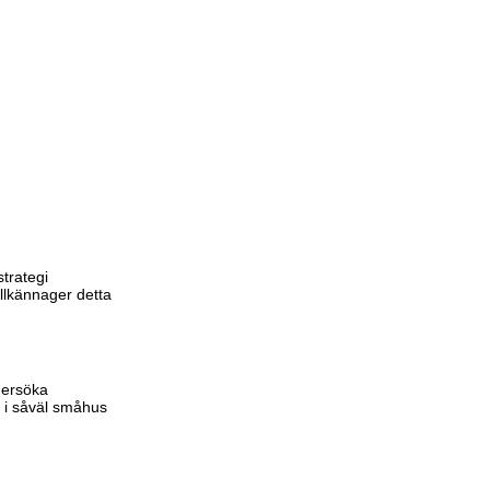
trategi
illkännager detta
dersöka
e i såväl småhus