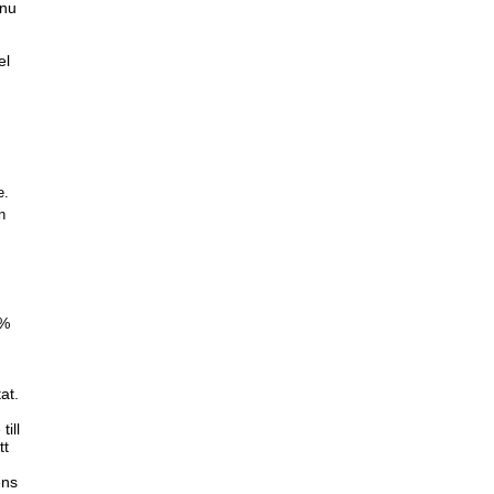
 nu
el
e.
n
 %
at.
ill
tt
ens