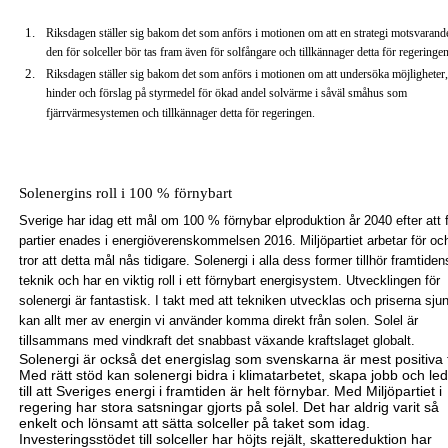
Riksdagen ställer sig bakom det som anförs i motionen om att en strategi motsvarand
den för solceller bör tas fram även för solfångare och tillkännager detta för regeringen
Riksdagen ställer sig bakom det som anförs i motionen om att undersöka möjligheter,
hinder och förslag på styrmedel för ökad andel solvärme i såväl småhus som
fjärrvärmesystemen och tillkännager detta för regeringen.
Solenergins roll i 100 % förnybart
Sverige har idag ett mål om 100 % förnybar elproduktion år 2040 efter att
partier enades i energiöverenskommelsen 2016. Miljöpartiet arbetar för oc
tror att detta mål nås tidigare. Solenergi i alla dess former tillhör framtiden
teknik och har en viktig roll i ett förnybart energisystem. Utvecklingen för
solenergi är fantastisk. I takt med att tekniken utvecklas och priserna sju
kan allt mer av energin vi använder komma direkt från solen. Solel är
tillsammans med vindkraft det snabbast växande kraftslaget globalt.
Solenergi är
också det energislag som svenskarna är mest positiva ti
Med rätt stöd kan solenergi bidra i klimatarbetet, skapa jobb och le
till att Sveriges energi i framtiden är helt förnybar. Med Miljöpartiet i
regering har stora satsningar gjorts på solel. Det har aldrig varit så
enkelt och lönsamt att sätta solceller på taket som idag.
Investeringsstödet till solceller har höjts rejält, skattereduktion
har