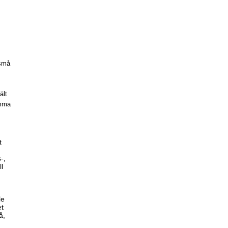
 små
ält
amma
t
-,
ll
le
et
å,