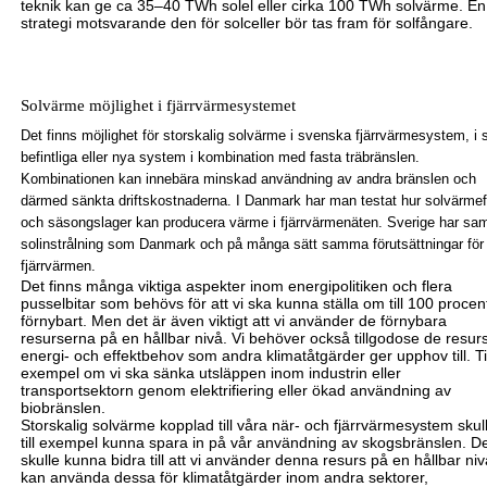
teknik kan ge ca 35–40 TWh solel eller cirka 100 TWh solvärme. En
strategi motsvarande den för solceller bör tas fram för solfångare.
Solvärme möjlighet i fjärrvärmesystemet
Det finns möjlighet för storskalig solvärme i svenska fjärrvärmesystem, i
befintliga eller nya system i kombination med fasta träbränslen.
Kombinationen kan innebära minskad användning av andra bränslen och
därmed sänkta drift
s
kostnaderna. I Danmark har man testat hur solvärmef
och säsongslager kan producera värme i fjärrvärmenäten. Sverige har s
solinstrålning som Danmark och på många sätt samma förutsättningar för
fjärrvärmen.
Det finns många viktiga aspekter inom energipolitiken och flera
pusselbitar som behövs för att vi ska kunna ställa om till 100 procen
förnybart. Men det är även viktigt att vi använder de förnybara
resurserna på en hållbar nivå. Vi behöver också tillgodose de resurs
energi- och
effektbehov som andra klimatåtgärder ger upphov till. Ti
exempel om vi ska sänka utsläppen inom industrin eller
transportsektorn genom elektrifiering eller ökad användning av
biobränslen.
Storskalig solvärme kopplad till våra när- och fjärrvärmesystem skul
till exempel kunna spara in på vår användning av skogsbränslen. D
skulle kunna bidra till att vi använder denna resurs på en hållbar niv
kan använda dessa för klimatåtgärd
er
inom andra sektorer,