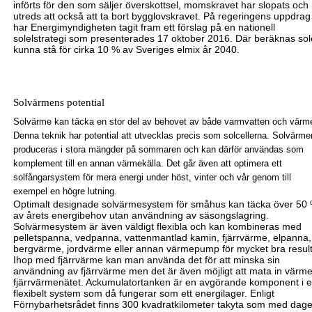
införts för den som säljer överskottsel, momskravet
har
slopats och
utreds att också att ta bort bygglovskravet. På regeringens uppdrag
har Energimyndigheten tagit fram ett förslag på en nationell
solelstrategi som presenterades 17 oktober 2016. Där beräknas sol
kunna stå för cirka 10 % av Sveriges elmix år 2040.
Solvärmens potential
Solvärme kan täcka en stor del av behovet av både varmvatten och värm
Denna teknik har potential att utvecklas precis som solcellerna. Solvärme
produceras i stora mängder på sommaren och kan därför användas som
komplement till en annan värmekälla. Det går även att optimera ett
solfångarsystem för mera energi under höst, vinter och vår genom till
exempel en högre lutning.
Optimalt designade solvärmesystem för småhus kan täcka över 50
av årets energibehov utan användning av säsongslagring.
Solvärmesystem är även väldigt flexibla och kan kombineras med
pelletspanna, vedpanna, vattenmantlad kamin, fjärrvärme, elpanna,
bergvärme, jordvärme eller annan värmepump för mycket bra result
Ihop med fjärrvärme kan man använda det för att minska sin
användning av fjärrvärme men det är även möjligt att mata in värme t
fjärrvärmenätet. Ackumulatortanken är en avgörande komponent i e
flexibelt system som då fungerar som ett energilager. Enligt
Förnybarhetsrådet finns 300 kvadratkilometer takyta som med dag