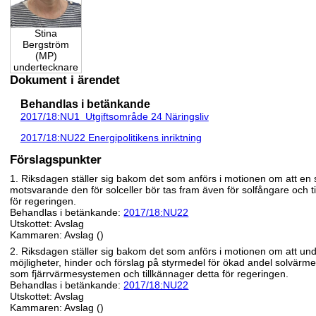
Stina
Bergström
(MP)
undertecknare
Dokument i ärendet
Behandlas i betänkande
2017/18:NU1 Utgiftsområde 24 Näringsliv
2017/18:NU22 Energipolitikens inriktning
Förslagspunkter
1. Riksdagen ställer sig bakom det som anförs i motionen om att en s
motsvarande den för solceller bör tas fram även för solfångare och t
för regeringen.
Behandlas i betänkande:
2017/18:NU22
Utskottet: Avslag
Kammaren: Avslag ()
2. Riksdagen ställer sig bakom det som anförs i motionen om att un
möjligheter, hinder och förslag på styrmedel för ökad andel solvärm
som fjärrvärmesystemen och tillkännager detta för regeringen.
Behandlas i betänkande:
2017/18:NU22
Utskottet: Avslag
Kammaren: Avslag ()