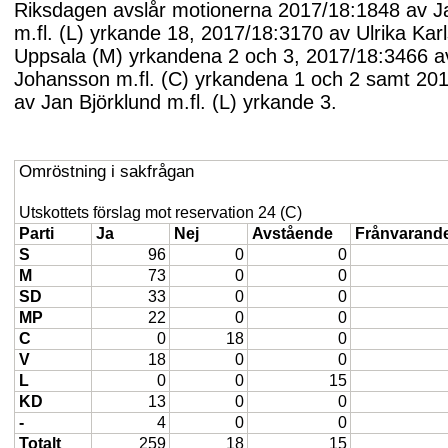
Riksdagen avslår motionerna 2017/18:1848 av J
m.fl. (L) yrkande 18, 2017/18:3170 av Ulrika Karl
Uppsala (M) yrkandena 2 och 3, 2017/18:3466 a
Johansson m.fl. (C) yrkandena 1 och 2 samt 20
av Jan Björklund m.fl. (L) yrkande 3.
Omröstning i sakfrågan
Utskottets förslag mot reservation 24 (C)
Parti
Ja
Nej
Avstående
Frånvarand
S
96
0
0
M
73
0
0
SD
33
0
0
MP
22
0
0
C
0
18
0
V
18
0
0
L
0
0
15
KD
13
0
0
-
4
0
0
Totalt
259
18
15