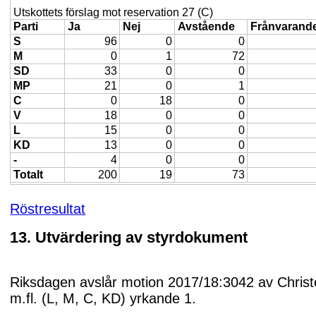
Utskottets förslag mot reservation 27 (C)
Parti
Ja
Nej
Avstående
Frånvarand
S
96
0
0
M
0
1
72
SD
33
0
0
MP
21
0
1
C
0
18
0
V
18
0
0
L
15
0
0
KD
13
0
0
-
4
0
0
Totalt
200
19
73
Röstresultat
13. Utvärdering av styrdokument
Riksdagen avslår motion 2017/18:3042 av Christ
m.fl. (L, M, C, KD) yrkande 1.