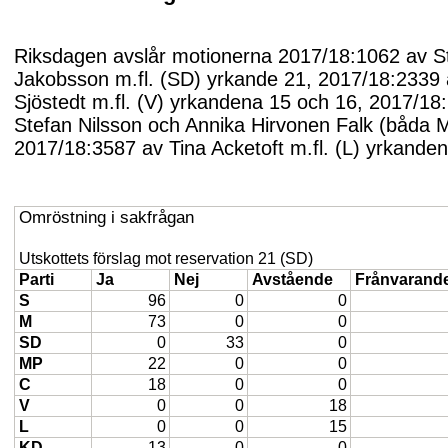
Riksdagen avslår motionerna 2017/18:1062 av S
Jakobsson m.fl. (SD) yrkande 21, 2017/18:2339
Sjöstedt m.fl. (V) yrkandena 15 och 16, 2017/18
Stefan Nilsson och Annika Hirvonen Falk (båda 
2017/18:3587 av Tina Acketoft m.fl. (L) yrkanden
Omröstning i sakfrågan
Utskottets förslag mot reservation 21 (SD)
Parti
Ja
Nej
Avstående
Frånvarand
S
96
0
0
M
73
0
0
SD
0
33
0
MP
22
0
0
C
18
0
0
V
0
0
18
L
0
0
15
KD
13
0
0