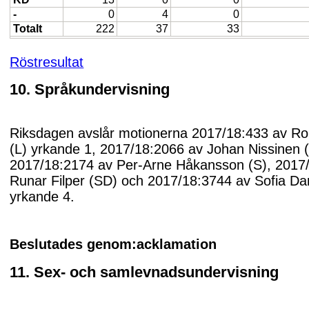
-
0
4
0
Totalt
222
37
33
Röstresultat
10. Språkundervisning
Riksdagen avslår motionerna 2017/18:433 av R
(L) yrkande 1, 2017/18:2066 av Johan Nissinen 
2017/18:2174 av Per-Arne Håkansson (S), 2017
Runar Filper (SD) och 2017/18:3744 av Sofia 
yrkande 4.
Beslutades genom:acklamation
11. Sex- och samlevnadsundervisning