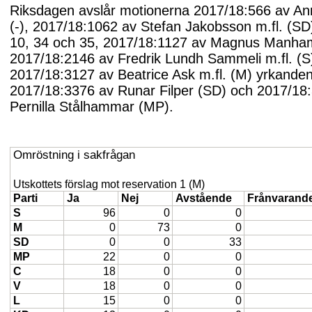
Riksdagen avslår motionerna 2017/18:566 av An
(-), 2017/18:1062 av Stefan Jakobsson m.fl. (S
10, 34 och 35, 2017/18:1127 av Magnus Manha
2017/18:2146 av Fredrik Lundh Sammeli m.fl. (S
2017/18:3127 av Beatrice Ask m.fl. (M) yrkanden
2017/18:3376 av Runar Filper (SD) och 2017/18
Pernilla Stålhammar (MP).
Omröstning i sakfrågan
Utskottets förslag mot reservation 1 (M)
Parti
Ja
Nej
Avstående
Frånvarand
S
96
0
0
M
0
73
0
SD
0
0
33
MP
22
0
0
C
18
0
0
V
18
0
0
L
15
0
0