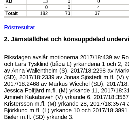
KD
13
0
0
-
0
0
4
Totalt
182
73
37
Röstresultat
2. Jämställdhet och könsuppdelad underv
Riksdagen avslår motionerna 2017/18:439 av R
och Lars Tysklind (båda L) yrkandena 1 och 2, 
av Anna Wallentheim (S), 2017/18:2298 av Mark
(SD), 2017/18:2339 av Jonas Sjöstedt m.fl. (V) 
2017/18:2468 av Markus Wiechel (SD), 2017/18
Jessica Polfjärd m.fl. (M) yrkande 11, 2017/18:3
Amineh Kakabaveh (V) yrkande 6, 2017/18:3567 
Kristersson m.fl. (M) yrkande 28, 2017/18:3574 
Björklund m.fl. (L) yrkande 10 och 2017/18:3891
Bieler m.fl. (SD) yrkande 3.