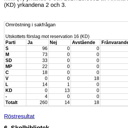
(KD) yrkandena 2 och 3.
Omröstning i sakfrågan
Utskottets förslag mot reservation 16 (KD)
Parti
Ja
Nej
Avstående
Frånvarand
S
96
0
0
M
73
0
0
SD
33
0
0
MP
22
0
0
C
18
0
0
V
0
0
18
L
14
1
0
KD
0
13
0
-
4
0
0
Totalt
260
14
18
Röstresultat
6. Skolbibliotek