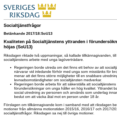
Socialtjänstfrågor
Betänkande 2017/18:SoU13
Kvaliteten på Socialtjänstens yttranden i förundersök
höjas (SoU13)
Riksdagen riktade två uppmaningar, så kallade tillkännagivanden, til
socialtjänstens arbete med unga lagöverträdare.
Regeringen borde utreda om det finns ett behov av att socialtj
närvarar vid inledande förhör med unga som misstänks för brot
menar att det finns större möjligheter till en snabbare utredn
levnadsomständigheter om socialtjänsten medverkar.
Regeringen borde arbeta för att säkerställa att socialtjänstens 
förundersökningar om unga håller en hög kvalitet. Yttrandet 
social utredning av personen och används som underlag innan
beslut om att väcka åtal mot en person under 18 år.
Förslagen om tillkännagivande kom i samband med att riksdagen b
motioner från allmänna motionstiden 2015/16, 2016/17 och 2017/2
socialtjänstfrågor. Riksdagen sa nej till övriga motioner.