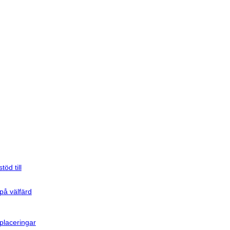
öd till
på välfärd
laceringar