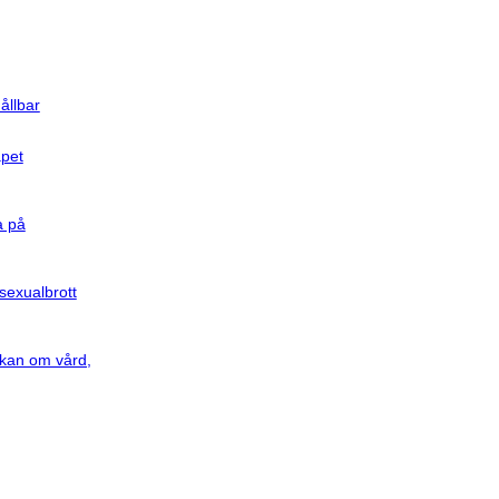
ållbar
apet
a på
sexualbrott
kan om vård,