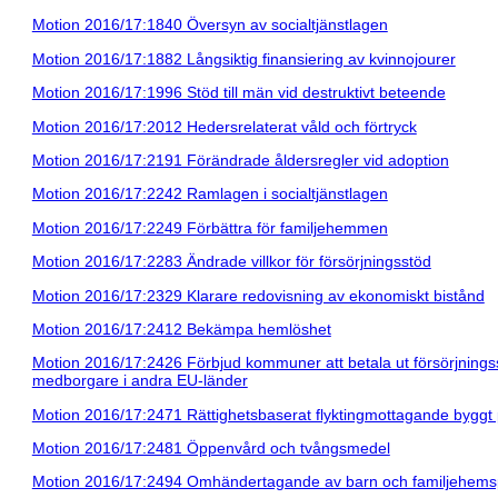
Motion 2016/17:1840 Översyn av socialtjänstlagen
Motion 2016/17:1882 Långsiktig finansiering av kvinnojourer
Motion 2016/17:1996 Stöd till män vid destruktivt beteende
Motion 2016/17:2012 Hedersrelaterat våld och förtryck
Motion 2016/17:2191 Förändrade åldersregler vid adoption
Motion 2016/17:2242 Ramlagen i socialtjänstlagen
Motion 2016/17:2249 Förbättra för familjehemmen
Motion 2016/17:2283 Ändrade villkor för försörjningsstöd
Motion 2016/17:2329 Klarare redovisning av ekonomiskt bistånd
Motion 2016/17:2412 Bekämpa hemlöshet
Motion 2016/17:2426 Förbjud kommuner att betala ut försörjningsst
medborgare i andra EU-länder
Motion 2016/17:2471 Rättighetsbaserat flyktingmottagande byggt 
Motion 2016/17:2481 Öppenvård och tvångsmedel
Motion 2016/17:2494 Omhändertagande av barn och familjehemsp