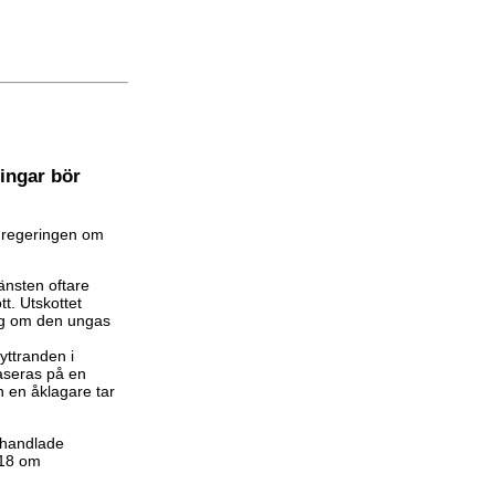
ningar bör
l regeringen om
änsten oftare
t. Utskottet
ing om den ungas
yttranden i
baseras på en
 en åklagare tar
ehandlade
018 om