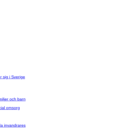
 sig i Sverige
iljer och barn
cial omsorg
da invandrares