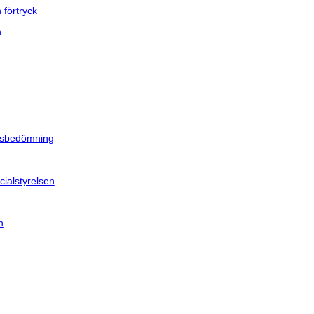
 förtryck
n
ndsbedömning
cialstyrelsen
n