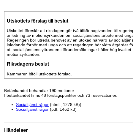
Utskottets förslag till beslut
Utskottet föreslår att riksdagen gör två tillkännagivanden till reger
anledning av motionsyrkanden om socialtjänstens arbete med unga
Regeringen bör utreda behovet av en utökad närvaro av socialtjäns
inledande förhör med unga och att regeringen bör vidta åtgärder för
att socialtjänstens yttranden i förundersökningar håller hög kvalitet
motionsyrkanden.
Riksdagens beslut
Kammaren biföll utskottets förslag.
Betänkandet behandlar 190 motioner.
I betänkandet finns 48 förslagspunkter och 73 reservationer.
Socialtjänstfrågor
(html , 1278 kB))
Socialtjänstfrågor
(pdf, 1462 kB)
Händelser