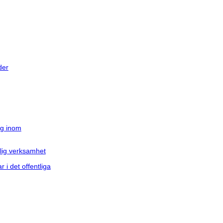
der
ng inom
lig verksamhet
i det offentliga