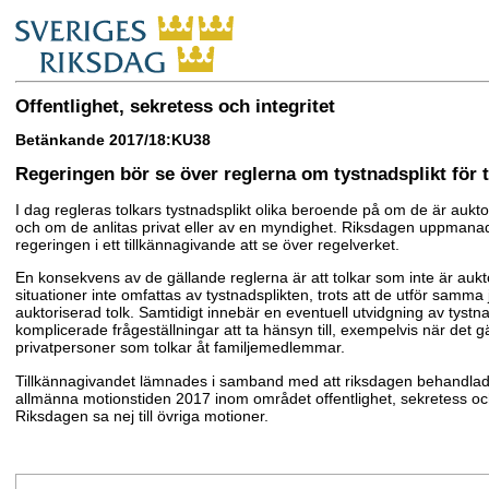
Offentlighet, sekretess och integritet
Betänkande 2017/18:KU38
Regeringen bör se över reglerna om tystnadsplikt för 
I dag regleras tolkars tystnadsplikt olika beroende på om de är auktor
och om de anlitas privat eller av en myndighet. Riksdagen uppmana
regeringen i ett tillkännagivande att se över regelverket.
En konsekvens av de gällande reglerna är att tolkar som inte är aukt
situationer inte omfattas av tystnadsplikten, trots att de utför samm
auktoriserad tolk. Samtidigt innebär en eventuell utvidgning av tystn
komplicerade frågeställningar att ta hänsyn till, exempelvis när det gä
privatpersoner som tolkar åt familjemedlemmar.
Tillkännagivandet lämnades i samband med att riksdagen behandlad
allmänna motionstiden 2017 inom området offentlighet, sekretess och
Riksdagen sa nej till övriga motioner.