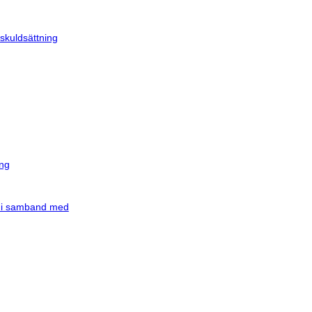
skuldsättning
ing
n i samband med