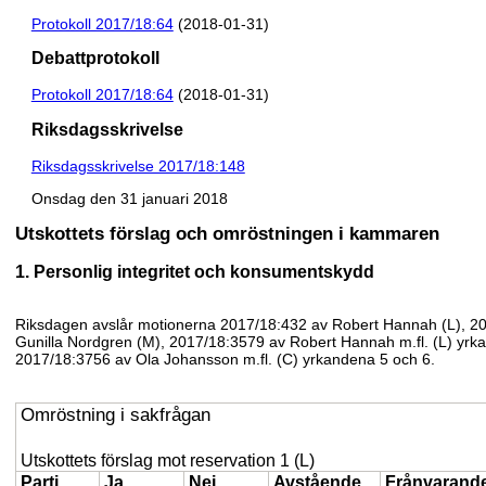
Protokoll 2017/18:64
(2018-01-31)
Debattprotokoll
Protokoll 2017/18:64
(2018-01-31)
Riksdagsskrivelse
Riksdagsskrivelse 2017/18:148
Onsdag den 31 januari 2018
Utskottets förslag och omröstningen i kammaren
1. Personlig integritet och konsumentskydd
Riksdagen avslår motionerna 2017/18:432 av Robert Hannah (L), 2
Gunilla Nordgren (M), 2017/18:3579 av Robert Hannah m.fl. (L) yrk
2017/18:3756 av Ola Johansson m.fl. (C) yrkandena 5 och 6.
Omröstning i sakfrågan
Utskottets förslag mot reservation 1 (L)
Parti
Ja
Nej
Avstående
Frånvarand