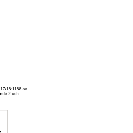
017/18:1188 av
ande 2 och
e