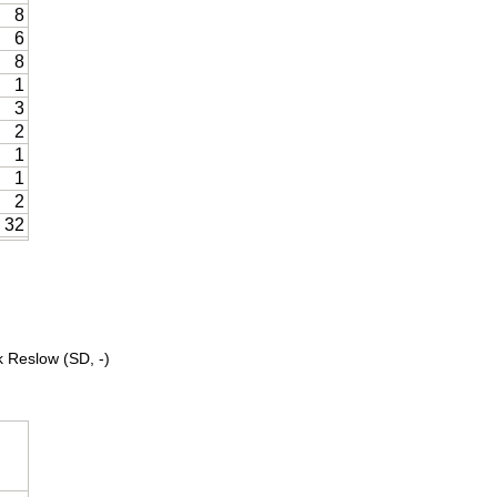
8
6
8
1
3
2
1
1
2
32
 Reslow (SD, -)