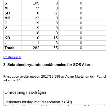
S
105
0
0
M
77
0
0
SD
0
37
0
MP
23
0
0
C
19
0
0
V
19
0
0
L
18
0
0
KD
0
15
0
-
1
3
0
Totalt
262
55
0
Röstresultat
3. Sekretessbrytande bestämmelse för SOS Alarm
Riksdagen avslår motion 2017/18:888 av Adam Marttinen och Patrick
yrkande 17.
Omröstning i sakfrågan
Utskottets förslag mot reservation 3 (SD)