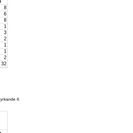
e
8
6
8
1
3
2
1
1
2
32
 yrkande 4.
e