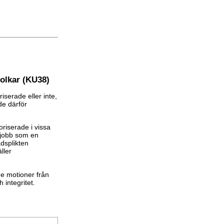
tolkar (KU38)
iserade eller inte,
de därför
oriserade i vissa
a jobb som en
adsplikten
ller
e motioner från
 integritet.