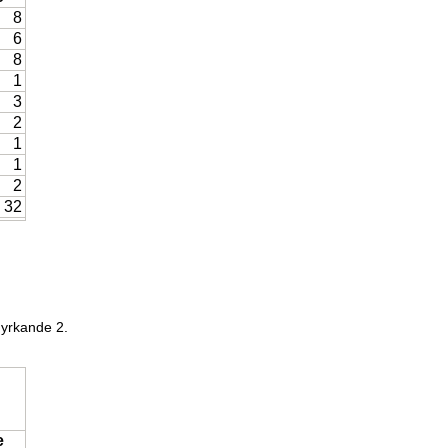
8
6
8
1
3
2
1
1
2
32
 yrkande 2.
e