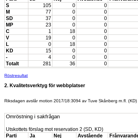
S
105
0
0
M
77
0
0
SD
37
0
0
MP
23
0
0
C
1
18
0
V
19
0
0
L
0
18
0
KD
15
0
0
-
4
0
0
Totalt
281
36
0
Röstresultat
2. Kvalitetsverktyg för webbplatser
Riksdagen avslår motion 2017/18:3094 av Tuve Skånberg m.fl. (KD)
Omröstning i sakfrågan
Utskottets förslag mot reservation 2 (SD, KD)
Parti
Ja
Nej
Avstående
Frånvarand