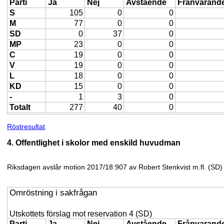
Parti
Ja
Nej
Avstående
Frånvarand
S
105
0
0
M
77
0
0
SD
0
37
0
MP
23
0
0
C
19
0
0
V
19
0
0
L
18
0
0
KD
15
0
0
-
1
3
0
Totalt
277
40
0
Röstresultat
4. Offentlighet i skolor med enskild huvudman
Riksdagen avslår motion 2017/18:907 av Robert Stenkvist m.fl. (SD)
Omröstning i sakfrågan
Utskottets förslag mot reservation 4 (SD)
Parti
Ja
Nej
Avstående
Frånvarand