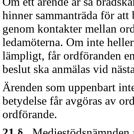
Om ett ärende är så brådsk
hinner sammanträda för att 
genom kontakter mellan or
ledamöterna. Om inte heller 
lämpligt, får ordföranden e
beslut ska anmälas vid näs
Ärenden som uppenbart inte ä
betydelse får avgöras av ord
ordförande.
21 §
Mediestödsnämnden ans