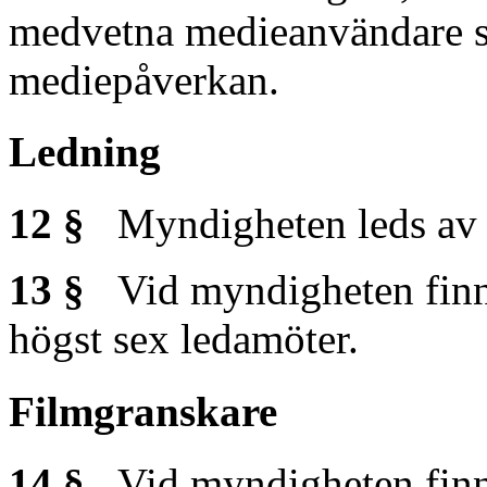
medvetna medieanvändare sa
mediepåverkan.
Ledning
12 §
Myndigheten leds av 
13 §
Vid myndigheten finns
högst sex ledamöter.
Filmgranskare
14 §
Vid myndigheten finns