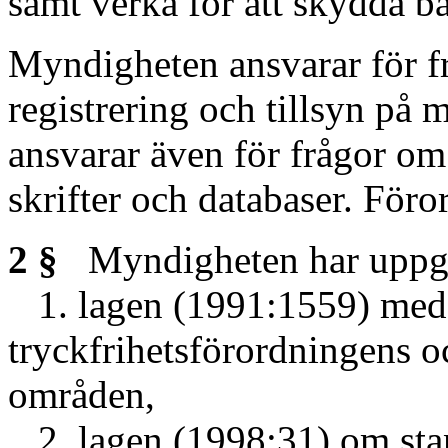
samt verka för att skydda b
Myndigheten ansvarar för fr
registrering och tillsyn p
ansvarar även för frågor om
skrifter och databaser. För
2 §
Myndigheten har uppgif
1. lagen (1991:1559) med f
tryckfrihetsförordningens o
områden,
2. lagen (1998:31) om stand