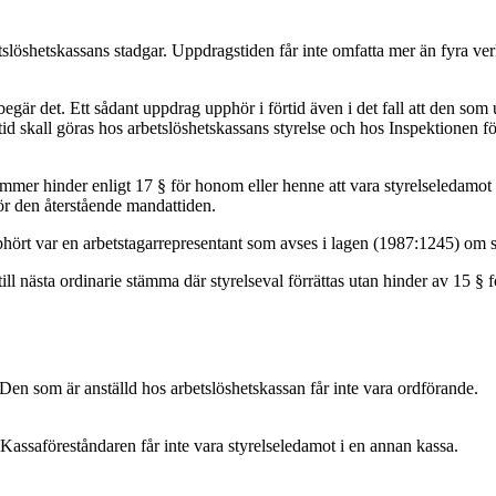
slöshetskassans stadgar. Uppdragstiden får inte omfatta mer än fyra ve
r det. Ett sådant uppdrag upphör i förtid även i det fall att den som ut
d skall göras hos arbetslöshetskassans styrelse och hos Inspektionen fö
r hinder enligt 17 § för honom eller henne att vara styrelseledamot oc
 för den återstående mandattiden.
rt var en arbetstagarrepresentant som avses i lagen (1987:1245) om sty
ill nästa ordinarie stämma där styrelseval förrättas utan hinder av 15 § 
en som är anställd hos arbetslöshetskassan får inte vara ordförande.
Kassaföreståndaren får inte vara styrelseledamot i en annan kassa.