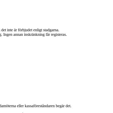
et inte är förbjudet enligt stadgarna.
ng. Ingen annan inskränkning får registeras.
damöterna eller kassaföreståndaren begär det.