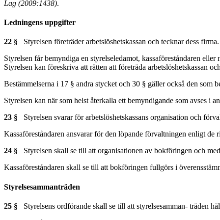
Lag (2009:1438)
.
Ledningens uppgifter
22 §
Styrelsen företräder arbetslöshetskassan och tecknar dess firma.
Styrelsen får bemyndiga en styrelseledamot, kassaföreståndaren eller n
Styrelsen kan föreskriva att rätten att företräda arbetslöshetskassan oc
Bestämmelserna i 17 § andra stycket och 30 § gäller också den som b
Styrelsen kan när som helst återkalla ett bemyndigande som avses i an
23 §
Styrelsen svarar för arbetslöshetskassans organisation och förva
Kassaföreståndaren ansvarar för den löpande förvaltningen enligt de r
24 §
Styrelsen skall se till att organisationen av bokföringen och medel
Kassaföreståndaren skall se till att bokföringen fullgörs i överensstä
Styrelsesammanträden
25 §
Styrelsens ordförande skall se till att styrelsesamman- träden hå