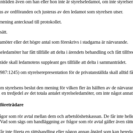
nträden även om han eller hon inte är styrelseledamot, om inte styrelsen 
 av ordföranden och justeras av den ledamot som styrelsen utser.
mening antecknad till protokollet.
sätt.
amöter eller det högre antal som föreskrivs i stadgarna är närvarande.
seledamöter har fått tillfälle att delta i ärendets behandling och fått tillf
e skall ledamotens suppleant ges tillfälle att delta i sammanträdet.
87:1245) om styrelserepresentation för de privatanställda skall alltid få
m styrelsens beslut den mening för vilken fler än hälften av de närvaran
n en tredjedel av det totala antalet styrelseledamöter, om inte något annat
lföreträdare
ågor som rör avtal mellan dem och arbetslöshetskassan. De får inte hell
n. Vad som sägs om handläggning av frågor som rör avtal gäller även rätt
 får inte företa en rättshandling eller någon annan åtgärd som kan bered