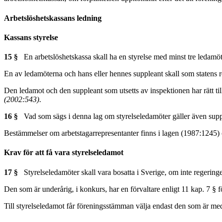
Arbetslöshetskassans ledning
Kassans styrelse
15 §
En arbetslöshetskassa skall ha en styrelse med minst tre ledamöt
En av ledamöterna och hans eller hennes suppleant skall som statens r
Den ledamot och den suppleant som utsetts av inspektionen har rätt ti
(2002:543)
.
16 §
Vad som sägs i denna lag om styrelseledamöter gäller även supp
Bestämmelser om arbetstagarrepresentanter finns i lagen (1987:1245) o
Krav för att få vara styrelseledamot
17 §
Styrelseledamöter skall vara bosatta i Sverige, om inte regeringen 
Den som är underårig, i konkurs, har en förvaltare enligt 11 kap. 7 § f
Till styrelseledamot får föreningsstämman välja endast den som är me