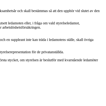
rksamhetsår och skall bestämmas så att den upphör vid slutet av den
sett ledamoten eller, i fråga om vald styrelseledamot,
r arbetslöshetsförsäkringen.
h en suppleant inte kan träda i ledamotens ställe, skall övriga
relserepresentation för de privatanställda.
första stycket, om styrelsen är beslutför med kvarstående ledamöter