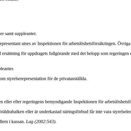
er samt suppleanter.
epresentant utses av Inspektionen för arbetslöshetsförsäkringen. Övrig
ll ersättning för uppdragets fullgörande med det belopp som regeringen e
leanter.
m styrelserepresentation för de privatanställda.
eller efter regeringens bemyndigande Inspektionen för arbetslöshetsförsäk
öräldrabalken eller är underkastad näringsförbud får inte vara styrelsel
dlem i kassan.
Lag (2002:543)
.