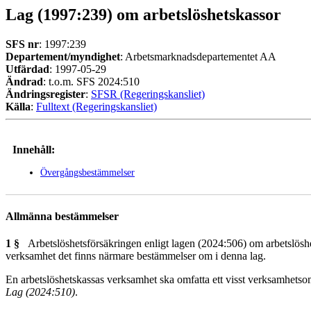
Lag (1997:239) om arbetslöshetskassor
SFS nr
: 1997:239
Departement/myndighet
: Arbetsmarknadsdepartementet AA
Utfärdad
: 1997-05-29
Ändrad
: t.o.m. SFS 2024:510
Ändringsregister
:
SFSR (Regeringskansliet)
Källa
:
Fulltext (Regeringskansliet)
Innehåll:
Övergångsbestämmelser
Allmänna bestämmelser
1 §
Arbetslöshetsförsäkringen enligt lagen (2024:506) om arbetslöshet
verksamhet det finns närmare bestämmelser om i denna lag.
En arbetslöshetskassas verksamhet ska omfatta ett visst verksamhetsom
Lag (2024:510)
.