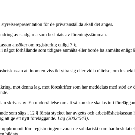
tyrelserepresentation för de privatanställda skall det anges.
 ändring av stadgarna som beslutats av föreningsstämman.
ssan ansöker om registrering enligt 7 §.
t i något förhållande som tidigare anmälts eller borde ha anmälts enligt 
etskassan att inom en viss tid yttra sig eller vidta rättelse, om inspekti
äkring, mot denna lag, mot föreskrifter som har meddelats med stöd av de
ande.
an skrivas av. En underrättelse om att så kan ske ska tas in i förelägga
nde som sägs i 12 § första stycket har avgetts och arbetslöshetskassan har 
ng att ge ett nytt föreläggande.
Lag (2002:543)
.
ppkommit före registreringen svarar de solidariskt som har beslutat ell
en bildats.