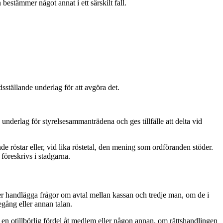
bestämmer något annat i ett särskilt fall.
redsställande underlag för att avgöra det.
 underlag för styrelsesammanträdena och ges tillfälle att delta vid
de röstar eller, vid lika röstetal, den mening som ordföranden stöder.
 föreskrivs i stadgarna.
er handlägga frågor om avtal mellan kassan och tredje man, om de i
egång eller annan talan.
a en otillbörlig fördel åt medlem eller någon annan, om rättshandlingen