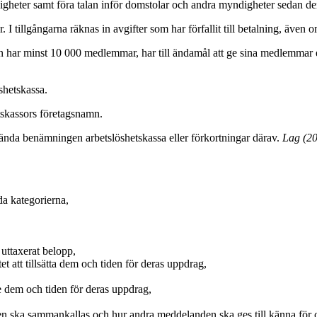
igheter samt föra talan inför domstolar och andra myndigheter sedan den
 I tillgångarna räknas in avgifter som har förfallit till betalning, även o
ar minst 10 000 medlemmar, har till ändamål att ge sina medlemmar ersä
shetskassa.
etskassors företagsnamn.
nvända benämningen arbetslöshetskassa eller förkortningar därav.
Lag (2
da kategorierna,
 uttaxerat belopp,
t att tillsätta dem och tiden för deras uppdrag,
e dem och tiden för deras uppdrag,
en ska sammankallas och hur andra meddelanden ska ges till känna f