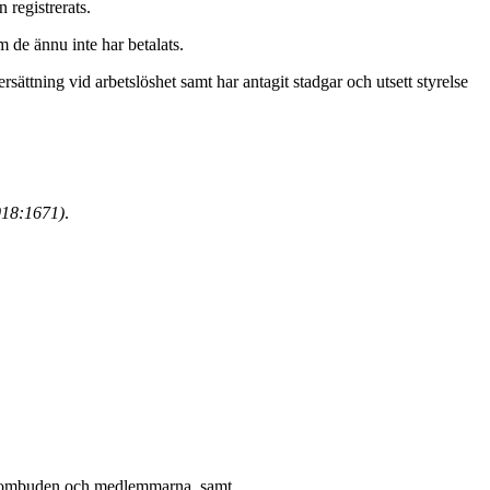
 registrerats.
m de ännu inte har betalats.
ttning vid arbetslöshet samt har antagit stadgar och utsett styrelse
018:1671)
.
ör ombuden och medlemmarna, samt