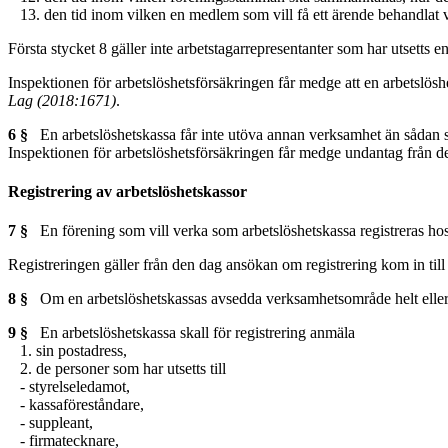
13. den tid inom vilken en medlem som vill få ett ärende behandlat v
Första stycket 8 gäller inte arbetstagarrepresentanter som har utsetts e
Inspektionen för arbetslöshetsförsäkringen får medge att en arbetslöshe
Lag (2018:1671)
.
6 §
En arbetslöshetskassa får inte utöva annan verksamhet än sådan 
Inspektionen för arbetslöshetsförsäkringen får medge undantag från den
Registrering av arbetslöshetskassor
7 §
En förening som vill verka som arbetslöshetskassa registreras hos
Registreringen gäller från den dag ansökan om registrering kom in til
8 §
Om en arbetslöshetskassas avsedda verksamhetsområde helt eller i
9 §
En arbetslöshetskassa skall för registrering anmäla
1. sin postadress,
2. de personer som har utsetts till
- styrelseledamot,
- kassaföreståndare,
- suppleant,
- firmatecknare,