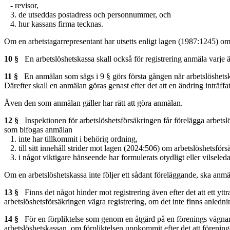
- revisor,
3. de utseddas postadress och personnummer, och
4. hur kassans firma tecknas.
Om en arbetstagarrepresentant har utsetts enligt lagen (1987:1245) om s
10 §
En arbetslöshetskassa skall också för registrering anmäla varje
11 §
En anmälan som sägs i 9 § görs första gången när arbetslöshetska
Därefter skall en anmälan göras genast efter det att en ändring inträffa
Även den som anmälan gäller har rätt att göra anmälan.
12 §
Inspektionen för arbetslöshetsförsäkringen får förelägga arbetslösh
som bifogas anmälan
1. inte har tillkommit i behörig ordning,
2. till sitt innehåll strider mot lagen (2024:506) om arbetslöshetsförs
3. i något viktigare hänseende har formulerats otydligt eller vilseled
Om en arbetslöshetskassa inte följer ett sådant föreläggande, ska anmäl
13 §
Finns det något hinder mot registrering även efter det att ett yttra
arbetslöshetsförsäkringen vägra registrering, om det inte finns anledni
14 §
För en förpliktelse som genom en åtgärd på en förenings vägnar u
arbetslöshetskassan, om förpliktelsen uppkommit efter det att förening