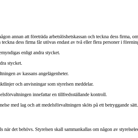
ågon annan att företräda arbetslöshetskassan och teckna dess firma, om d
h teckna dess firma får utövas endast av två eller flera personer i föreni
emyndigas enligt andra stycket.
dra stycket.
ltningen av kassans angelägenheter.
iktlinjer och anvisningar som styrelsen meddelar.
sförvaltningen innefattar en tillfredsställande kontroll.
mmelse med lag och att medelsförvaltningen sköts på ett betryggande sätt.
lls när det behövs. Styrelsen skall sammankallas om någon av styrelsele