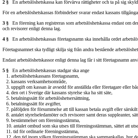
2 §
En arbetslöshetskassa kan förvärva rättigheter och ta på sig skyld
För en arbetslöshetskassas förbindelser svarar endast kassans tillgångar.
3 §
En förening kan registreras som arbetslöshetskassa endast om den h
och revisorer enligt denna lag.
4 §
En arbetslöshetskassas företagsnamn ska innehålla ordet arbetslö
Företagsnamnet ska tydligt skilja sig från andra bestående arbetslösh
Endast arbetslöshetskassor enligt denna lag får i sitt företagsnamn a
5 §
En arbetslöshetskassas stadgar ska ange
1. arbetslöshetskassans företagsnamn,
2. kassans verksamhetsområde,
3. uppgift om kassan är avsedd för anställda eller företagare eller bå
4. den ort i Sverige där kassans styrelse ska ha sitt säte,
5. betalningssätt för arbetslöshetsersättning,
6. betalningssätt för avgifter,
7. påföljden för försummelse att till kassan betala avgift eller särskilt
8. antalet styrelseledamöter och revisorer samt deras suppleanter, sätte
9. bestämmelser om föreningsstämma,
10. antalet ombud som ska utses till föreningsstämman, sättet att uts
11. tid för ordinarie föreningsstämma,
12. den tid inom vilken föreningsstämman ska sammankallas, hur d