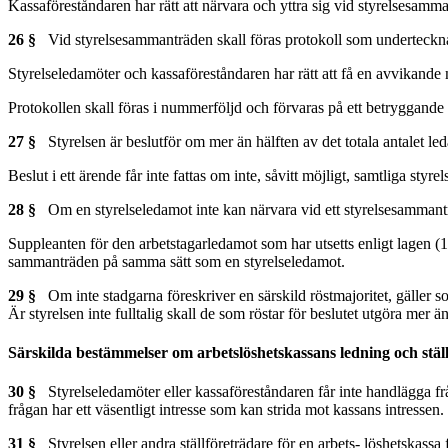
Kassaföreståndaren har rätt att närvara och yttra sig vid styrelsesamma
26 §
Vid styrelsesammanträden skall föras protokoll som undertecknas
Styrelseledamöter och kassaföreståndaren har rätt att få en avvikande 
Protokollen skall föras i nummerföljd och förvaras på ett betryggande 
27 §
Styrelsen är beslutför om mer än hälften av det totala antalet led
Beslut i ett ärende får inte fattas om inte, såvitt möjligt, samtliga styrel
28 §
Om en styrelseledamot inte kan närvara vid ett styrelsesammanträd
Suppleanten för den arbetstagarledamot som har utsetts enligt lagen (19
sammanträden på samma sätt som en styrelseledamot.
29 §
Om inte stadgarna föreskriver en särskild röstmajoritet, gäller so
Är styrelsen inte fulltalig skall de som röstar för beslutet utgöra mer ä
Särskilda bestämmelser om arbetslöshetskassans ledning och stäl
30 §
Styrelseledamöter eller kassaföreståndaren får inte handlägga fr
frågan har ett väsentligt intresse som kan strida mot kassans intresse
31 §
Styrelsen eller andra ställföreträdare för en arbets- löshetskassa