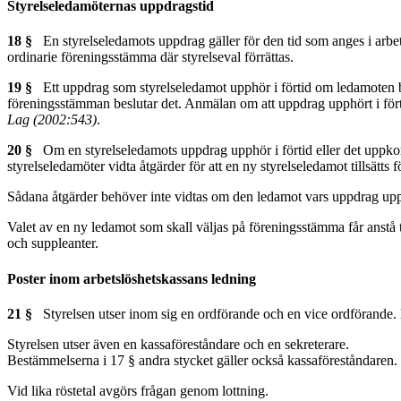
Styrelseledamöternas uppdragstid
18 §
En styrelseledamots uppdrag gäller för den tid som anges i arbet
ordinarie föreningsstämma där styrelseval förrättas.
19 §
Ett uppdrag som styrelseledamot upphör i förtid om ledamoten begä
föreningsstämman beslutar det. Anmälan om att uppdrag upphört i förti
Lag (2002:543)
.
20 §
Om en styrelseledamots uppdrag upphör i förtid eller det uppkomme
styrelseledamöter vidta åtgärder för att en ny styrelseledamot tillsätts
Sådana åtgärder behöver inte vidtas om den ledamot vars uppdrag upphö
Valet av en ny ledamot som skall väljas på föreningsstämma får anstå t
och suppleanter.
Poster inom arbetslöshetskassans ledning
21 §
Styrelsen utser inom sig en ordförande och en vice ordförande. D
Styrelsen utser även en kassaföreståndare och en sekreterare.
Bestämmelserna i 17 § andra stycket gäller också kassaföreståndaren. 
Vid lika röstetal avgörs frågan genom lottning.