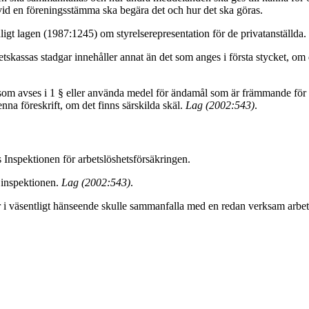
id en föreningsstämma ska begära det och hur det ska göras.
nligt lagen (1987:1245) om styrelserepresentation för de privatanställda.
tskassas stadgar innehåller annat än det som anges i första stycket, om d
som avses i 1 § eller använda medel för ändamål som är främmande för
na föreskrift, om det finns särskilda skäl.
Lag (2002:543)
.
 Inspektionen för arbetslöshetsförsäkringen.
l inspektionen.
Lag (2002:543)
.
 väsentligt hänseende skulle sammanfalla med en redan verksam arbets