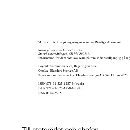
SOU och Ds finns på regeringen.se under Rättsliga dokument.
Svara på remiss – hur och varför
Statsrådsberedningen, SB PM 2021:1.
Information för dem som ska svara på remiss finns tillgänglig på reg
Layout: Kommittéservice, Regeringskansliet
Omslag: Elanders Sverige AB
Tryck och remisshantering: Elanders Sverige AB, Stockholm 2025
ISBN
978-91-525-1257-9
(tryck)
ISBN
978-91-525-1258-6
(pdf)
ISSN
0375-250X
Till statsrådet och chefen