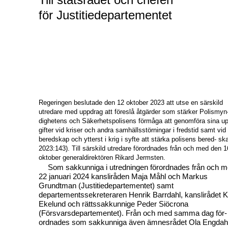
för Justitiedepartementet
Regeringen beslutade den 12 oktober 2023 att utse en särskild
utredare med uppdrag att föreslå åtgärder som stärker Polismyn
dighetens och Säkerhetspolisens förmåga att genomföra sina up
gifter vid kriser och andra samhällsstörningar i fredstid samt vid
beredskap och ytterst i krig i syfte att stärka polisens bered- ska
2023:143). Till särskild utredare förordnades från och med den 1
oktober generaldirektören Rikard Jermsten.
Som sakkunniga i utredningen förordnades från och 
22 januari 2024 kansliråden Maja Måhl och Markus
Grundtman (Justitiedepartementet) samt
departementssekreteraren Henrik Barrdahl, kanslirådet K
Ekelund och rättssakkunnige Peder Siöcrona
(Försvarsdepartementet). Från och med samma dag för-
ordnades som sakkunniga även ämnesrådet Ola Engdah