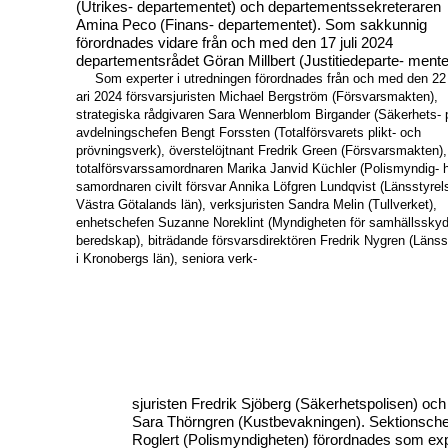
(Utrikes- departementet) och departementssekreteraren
Amina Peco (Finans- departementet). Som sakkunnig
förordnades vidare från och med den 17 juli 2024
departementsrådet Göran Millbert (Justitiedeparte- mente
Som experter i utredningen förordnades från och med den 22
ari 2024 försvarsjuristen Michael Bergström (Försvarsmakten),
strategiska rådgivaren Sara Wennerblom Birgander (Säkerhets- p
avdelningschefen Bengt Forssten (Totalförsvarets plikt- och
prövningsverk), överstelöjtnant Fredrik Green (Försvarsmakten),
totalförsvarssamordnaren Marika Janvid Küchler (Polismyndig- h
samordnaren civilt försvar Annika Löfgren Lundqvist (Länsstyrel
Västra Götalands län), verksjuristen Sandra Melin (Tullverket),
enhetschefen Suzanne Noreklint (Myndigheten för samhällssky
beredskap), biträdande försvarsdirektören Fredrik Nygren (Länss
i Kronobergs län), seniora verk-
sjuristen Fredrik Sjöberg (Säkerhetspolisen) och
Sara Thörngren (Kustbevakningen). Sektionsch
Roglert (Polismyndigheten) förordnades som exp