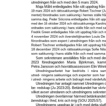
utredningen från och med den 5 mars 2024.
Maja Måhl entledigades från sitt uppdrag frå
19 mars 2024 och rättssakkunnige Robert Tischner (Jus
mentet) förordnades som sakkunnig i hennes ställe fr
samma dag. Peder Siöcrona entledigades från sitt upp
med den 16 oktober 2024 och rättssakkunniga Karolina
ordnades som sakkunnig i hans ställe från och med 
Fredrik Green entledigades från sitt uppdrag från och
4 november 2024 och överstelöjtnanten Louis De
förordnades som expert i utredningen från och 
Robert Tischner entledigades från sitt uppdrag f
18 december 2024 och rättssakkunniga Sofie Nil
som sakkunnig i hans ställe från och med samma
Som sekreterare anställdes från och med de
2023 föredraganden Maria Björkman, kamma
Petra Jansson och hovrättsassessorn Elin Winn
Utredningsarbetet har bedrivits i nära s
utred- ningens sakkunniga och experter som har ak
i utred- ningens arbete och bidragit med värdefull
Utredningen har antagit namnet Utredningen 
be- redskap (Ju 2023:20). Betänkandet har skrivi
vilket avser utredaren och utredningens sekreter
Utredningen överlämnar härmed betänkande
beredskap i fred, kris och krig
(SOU 2025:57).
Utredningens uppdrag är i och med detta slutf