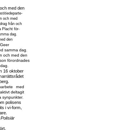
n och med den
titiedeparte-
ån och med
drag från och
 Placht för-
samma dag.
 med den
 Geer
med samma dag.
rån och med den
sson förordnades
 dag.
n 16 oktober
rrättsrådet
berg.
amarbete med
tivt deltagit
a synpunkter.
om polisens
ts i
vi-form,
are.
t
Polisiär
ört.