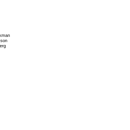
rkman
sson
erg