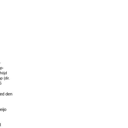
-
p-
 höjd
p (dir.
6
med den
eijo
l