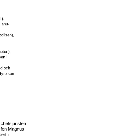
t).
 janu-
olisen),
eten),
sen i
dd och
tyrelsen
 chefsjuristen
efen Magnus
ert i