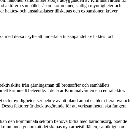
len som nationell samordnare stödja utbyggnaden av Kriminalvården för
 rad aktörer i samhället såsom kommuner, statliga myndigheter och
er häktes- och anstaltsplatser tillskapas och expansionen kräver
med dessa i syfte att underlätta tillskapandet av häktes- och
ektivskifte från gärningsman till brottsoffer och samhällets
 ett kriminellt beteende. I detta är Kriminalvården en central aktör.
t och myndigheten ser behov av att bland annat etablera flera nya och
g. Dessa faktorer är dock avgörande för att verksamheten ska fungera
aså kan den kommunala sektorn behöva bidra med barnomsorg, boende
 kommunen genom att det skapas nya arbetstillfällen, samtidigt som