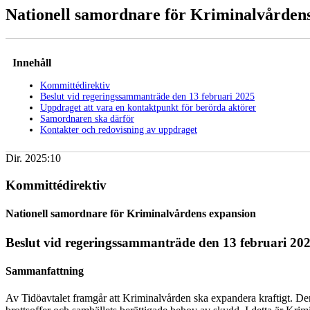
Nationell samordnare för Kriminalvården
Innehåll
Kommittédirektiv
Beslut vid regeringssammanträde den 13 februari 2025
Uppdraget att vara en kontaktpunkt för berörda aktörer
Samordnaren ska därför
Kontakter och redovisning av uppdraget
Dir. 2025:10
Kommittédirektiv
Nationell samordnare för Kriminalvårdens expansion
Beslut vid regeringssammanträde den 13 februari 20
Sammanfattning
Av Tidöavtalet framgår att Kriminalvården ska expandera kraftigt. Den