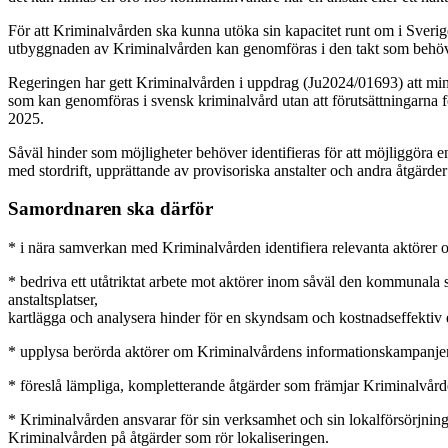
För att Kriminalvården ska kunna utöka sin kapacitet runt om i Sverige 
utbyggnaden av Kriminalvården kan genomföras i den takt som behövs f
Regeringen har gett Kriminalvården i uppdrag (Ju2024/01693) att minsk
som kan genomföras i svensk kriminalvård utan att förutsättningarna f
2025.
Såväl hinder som möjligheter behöver identifieras för att möjliggöra
med stordrift, upprättande av provisoriska anstalter och andra åtgärde
Samordnaren ska därför
* i nära samverkan med Kriminalvården identifiera relevanta aktörer o
* bedriva ett utåtriktat arbete mot aktörer inom såväl den kommunala 
anstaltsplatser,
kartlägga och analysera hinder för en skyndsam och kostnadseffektiv
* upplysa berörda aktörer om Kriminalvårdens informationskampanjer 
* föreslå lämpliga, kompletterande åtgärder som främjar Kriminalvårde
* Kriminalvården ansvarar för sin verksamhet och sin lokalförsörjning
Kriminalvården på åtgärder som rör lokaliseringen.