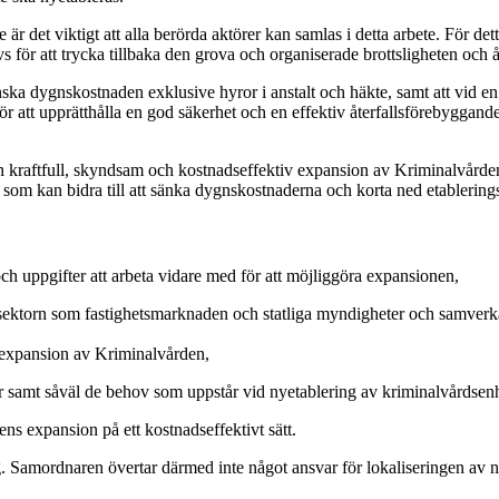
är det viktigt att alla berörda aktörer kan samlas i detta arbete. För de
ör att trycka tillbaka den grova och organiserade brottsligheten och å
a dygnskostnaden exklusive hyror i anstalt och häkte, samt att vid en j
ör att upprätthålla en god säkerhet och en effektiv återfallsförebyggan
 en kraftfull, skyndsam och kostnadseffektiv expansion av Kriminalvård
r som kan bidra till att sänka dygnskostnaderna och korta ned etablering
ch uppgifter att arbeta vidare med för att möjliggöra expansionen,
sektorn som fastighetsmarknaden och statliga myndigheter och samverka m
 expansion av Kriminalvården,
samt såväl de behov som uppstår vid nyetablering av kriminalvårdsenh
ns expansion på ett kostnadseffektivt sätt.
. Samordnaren övertar därmed inte något ansvar för lokaliseringen av nya