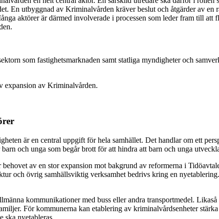
inalvården en helt central aktör. En särskild utredare ska därför i rol
 landet. En utbyggnad av Kriminalvården kräver beslut och åtgärder av en
ånga aktörer är därmed involverade i processen som leder fram till att fl
den.
sektorn som fastighetsmarknaden samt statliga myndigheter och samverka 
iv expansion av Kriminalvården.
örer
heten är en central uppgift för hela samhället. Det handlar om ett persp
barn och unga som begår brott för att hindra att barn och unga utvecklar
ör behovet av en stor expansion mot bakgrund av reformerna i Tidöavtale
truktur och övrig samhällsviktig verksamhet bedrivs kring en nyetablerin
ra allmänna kommunikationer med buss eller andra transportmedel. Lik
amiljer. För kommunerna kan etablering av kriminalvårdsenheter stärka
e ska nyetableras.