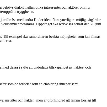
tta behövs dialog mellan olika intressenter och aktörer om hur
terupprätta tryggheten.
ämförelse med andra länder identifiera ytterligare möjliga åtgärder
de verksamhet försämras. Uppdraget ska redovisas senast den 26 juni
en. Till exempel ska samordnaren beakta möjligheter som kan finnas
stiderna.
ed dessa i syfte att underlätta tillskapandet av häktes- och
eter som de fördelar som en etablering innebär samt
 anstalter och häkten, men är oförhindrad att lämna förslag till