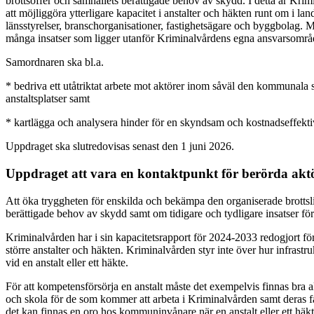
brottsoffer och samhällets berättigade behov av skydd. I detta är Krim
att möjliggöra ytterligare kapacitet i anstalter och häkten runt om i
länsstyrelser, branschorganisationer, fastighetsägare och byggbolag. M
många insatser som ligger utanför Kriminalvårdens egna ansvarsområ
Samordnaren ska bl.a.
* bedriva ett utåtriktat arbete mot aktörer inom såväl den kommunala 
anstaltsplatser samt
* kartlägga och analysera hinder för en skyndsam och kostnadseffekt
Uppdraget ska slutredovisas senast den 1 juni 2026.
Uppdraget att vara en kontaktpunkt för berörda akt
Att öka tryggheten för enskilda och bekämpa den organiserade brottslig
berättigade behov av skydd samt om tidigare och tydligare insatser för 
Kriminalvården har i sin kapacitetsrapport för 2024-2033 redogjort f
större anstalter och häkten. Kriminalvården styr inte över hur infras
vid en anstalt eller ett häkte.
För att kompetensförsörja en anstalt måste det exempelvis finnas b
och skola för de som kommer att arbeta i Kriminalvården samt deras f
det kan finnas en oro hos kommuninvånare när en anstalt eller ett häkt