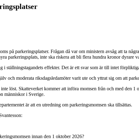
ringsplatser
moms på parkeringsplatser. Frågan då var om ministern avsåg att ta några
a parkeringsplats, inte ska riskera att bli flera hundra kronor dyrare 
i ställningstagandets effekter. Det är ett svar som är till intet förplikti
 själv och moderata riksdagsledamöter varit ute och yttrat sig om att pa
 inte löst. Skatteverket kommer att införa momsen från och med den 1 
on människor i Sverige.
departementet är att en utredning om parkeringsmomsen ska tillsättas.
 Svantesson:
 parkeringsmomsen innan den 1 oktober 2026?