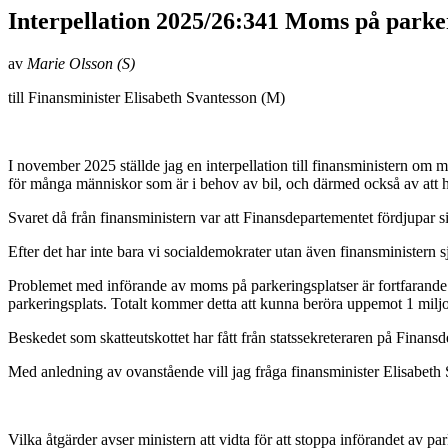
Interpellation 2025/26:341 Moms på parke
av
Marie Olsson (S)
till Finansminister Elisabeth Svantesson (M)
I november 2025 ställde jag en interpellation till finansministern om 
för många människor som är i behov av bil, och därmed också av att hyr
Svaret då från finansministern var att Finansdepartementet fördjupar sig 
Efter det har inte bara vi socialdemokrater utan även finansministern
Problemet med införande av moms på parkeringsplatser är fortfarande
parkeringsplats. Totalt kommer detta att kunna beröra uppemot 1 milj
Beskedet som skatteutskottet har fått från statssekreteraren på Finans
Med anledning av ovanstående vill jag fråga finansminister Elisabeth
Vilka åtgärder avser ministern att vidta för att stoppa införandet av