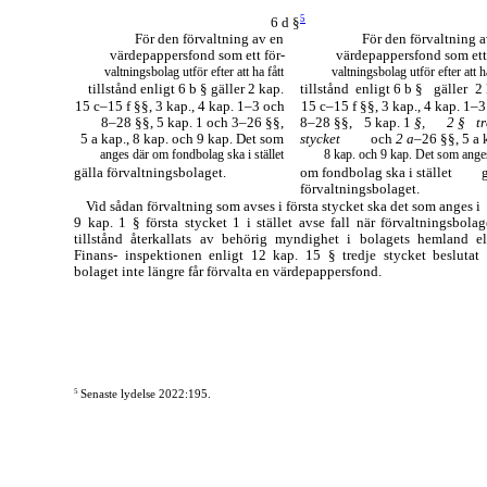
5
6 d §
För den förvaltning av en
För den förvaltning 
värdepappersfond som ett för-
värdepappersfond som ett 
valtningsbolag utför efter att ha fått
valtningsbolag utför efter att h
tillstånd enligt 6 b § gäller 2 kap.
tillstånd
enligt 6 b §
gäller
2 
15
c–15
f §§, 3 kap., 4 kap.
1–3
och
15
c–15
f §§, 3 kap., 4 kap.
1–3
8–28
§§, 5 kap. 1 och
3–26
§§,
8–28
§§,
5 kap. 1
§,
2 §
t
5 a kap., 8 kap. och 9 kap. Det som
stycket
och
2
a
–26
§§, 5 a 
anges där om fondbolag ska i stället
8 kap. och 9 kap. Det som ange
gälla förvaltningsbolaget.
om fondbolag ska i stället
förvaltningsbolaget.
Vid sådan förvaltning som avses i första stycket ska det som anges i
9 kap. 1 § första stycket 1 i stället avse fall när förvaltningsbolag
tillstånd återkallats av behörig myndighet i bolagets hemland el
Finans- inspektionen enligt 12 kap. 15 § tredje stycket beslutat 
bolaget inte längre får förvalta en värdepappersfond.
5
Senaste lydelse 2022:195.