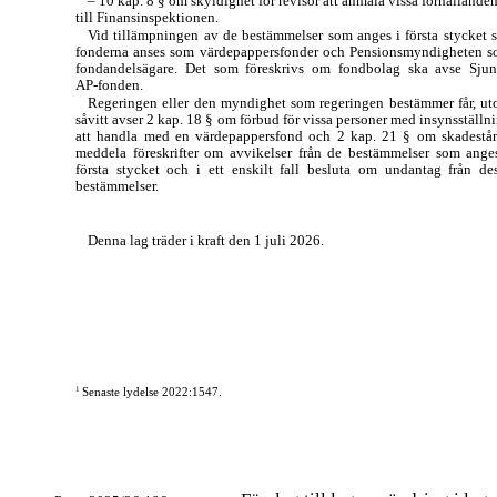
–
10 kap. 8 § om skyldighet för revisor att anmäla vissa förhållande
till Finansinspektionen.
Vid tillämpningen av de bestämmelser som anges i första stycket 
fonderna anses som värdepappersfonder och Pensionsmyndigheten 
fondandelsägare. Det som föreskrivs om fondbolag ska avse Sju
AP-fonden.
Regeringen eller den myndighet som regeringen bestämmer får, u
såvitt avser 2 kap. 18 § om förbud för vissa personer med insynsställn
att handla med en värdepappersfond och 2 kap. 21 § om skadestå
meddela föreskrifter om avvikelser från de bestämmelser som ange
första stycket och i ett enskilt fall besluta om undantag från de
bestämmelser.
Denna lag träder i kraft den 1 juli 2026.
1
Senaste lydelse 2022:1547.