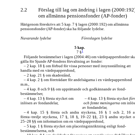
2.2
Förslag till lag om ändring i lagen (2000:192
om allmänna pensionsfonder
(AP-fonder)
Härigenom föreskrivs att 5 kap. 7 § lagen (2000:192) om allmänna
pensionsfonder
(AP-fonder)
ska ha följande lydelse.
Nuvarande lydelse
Föreslagen lydelse
5
kap.
1
7 §
Följande bestämmelser i lagen (2004:46) om värdepappersfonder sk
gälla för Sjunde
AP-fondens
förvaltning av fonder:
–
2 kap. 18 § om förbud för vissa personer med insynsställning att
handla med en värdepappersfond,
–
2 kap. 21 § om skadestånd,
–
4 kap. 2 § om företrädare för andelsägarna i en värdepappersfond
m.m.,
–
4 kap. 8 och 9 §§ om upprättande och godkännande av fond-
bestämmelser,
– 4 kap. 13 § första stycket om
– 4 kap. 13 § första stycket
för
inlösen av fondandelar,
och femte meningarna
om inlö
av fondandelar,
–
4 kap. 15 § första och andra styckena, 16 § 1 och 2, 16 
första–tredje
styckena, 17 §, 18 §,
19–22
§§, 23 § andra stycket 
25–28
§§ om information om en värdepappersfond,
–
5 kap. 1 § första stycket om placeringsinriktning enligt fond-
bestämmelserna, och