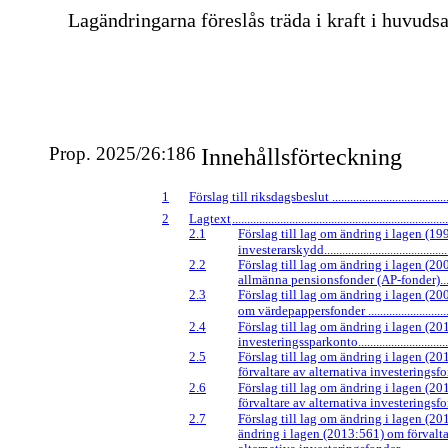
Lagändringarna föreslås träda i kraft i huvudsa
Prop. 2025/26:186
Innehållsförteckning
1
Förslag till riksdagsbeslut ...........................................
2
Lagtext
........................................................................
2.1
Förslag till lag om ändring i lagen (1
investerarskydd.............................................
2.2
Förslag till lag om ändring i lagen (2
allmänna pensionsfonder
(AP-fonder)........
2.3
Förslag till lag om ändring i lagen (20
om värdepappersfonder ................................
2.4
Förslag till lag om ändring i lagen (2
investeringssparkonto...................................
2.5
Förslag till lag om ändring i lagen (2
förvaltare av alternativa investeringsfonder .
2.6
Förslag till lag om ändring i lagen (2
förvaltare av alternativa investeringsfonder .
2.7
Förslag till lag om ändring i lagen (2
ändring i lagen (2013:561) om förvalta