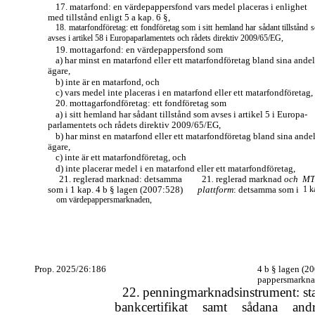
17. matarfond: en värdepappersfond vars medel placeras i enlighet
med tillstånd enligt 5 a kap. 6 §,
18. matarfondföretag: ett fondföretag som i sitt hemland har sådant tillstånd 
avses i artikel 58 i Europaparlamentets och rådets direktiv 2009/65/EG,
19. mottagarfond: en värdepappersfond som
a)
har minst en matarfond eller ett matarfondföretag bland sina andel
ägare,
b)
inte är en matarfond, och
c)
vars medel inte placeras i en matarfond eller ett matarfondföretag,
20. mottagarfondföretag: ett fondföretag som
a)
i sitt hemland har sådant tillstånd som avses i artikel 5 i Europa-
parlamentets och rådets direktiv 2009/65/EG,
b)
har minst en matarfond eller ett matarfondföretag bland sina andel
ägare,
c)
inte är ett matarfondföretag, och
d)
inte placerar medel i en matarfond eller ett matarfondföretag,
21. reglerad marknad: detsamma
21
.
reglerad marknad
och
MT
som i 1 kap. 4 b § lagen (2007:528)
plattform
: detsamma som i
1 k
om värdepappersmarknaden,
Prop. 2025/26:186
4 b § lagen (2
pappersmarkna
22.
penningmarknadsinstrument: sta
bankcertifikat samt sådana andr