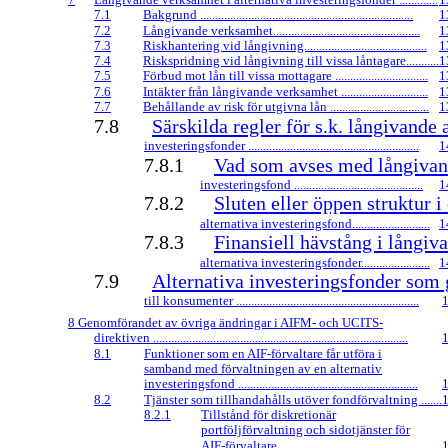
7.1
Bakgrund .......................................................................
1
7.2
Långivande verksamhet.................................................
1
7.3
Riskhantering vid långivning.........................................
1
7.4
Riskspridning vid långivning till vissa låntagare...........
1
7.5
Förbud mot lån till vissa mottagare ...............................
1
7.6
Intäkter från långivande verksamhet .............................
1
7.7
Behållande av risk för utgivna lån .................................
1
7.8
Särskilda regler för s.k. långivande 
investeringsfonder .........................................................
1
7.8.1
Vad som avses med långivand
investeringsfond ...........................................
1
7.8.2
Sluten eller öppen struktur i
alternativa investeringsfond..........................
1
7.8.3
Finansiell hävstång i långiv
alternativa investeringsfonder.......................
1
7.9
Alternativa investeringsfonder som g
till konsumenter .............................................................
8 Genomförandet av övriga ändringar i AIFM- och UCITS-
direktiven .....................................................................................
8.1
Funktioner som en
AIF-förvaltare
får utföra i
samband med förvaltningen av en alternativ
investeringsfond ............................................................
8.2
Tjänster som tillhandahålls utöver fondförvaltning .......
8.2.1
Tillstånd för diskretionär
portföljförvaltning och sidotjänster för
AIF-förvaltare...............................................