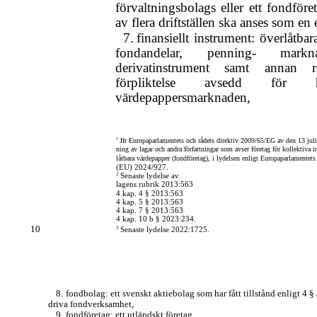
förvaltningsbolags eller ett fondföre
av flera driftställen ska anses som en e
7.
finansiellt instrument: överlåtba
fondandelar, penning- marknad
derivatinstrument samt annan rä
förpliktelse avsedd för
värdepappersmarknaden,
1
Jfr Europaparlamentets och rådets direktiv 2009/65/EG av den 13 ju
ning av lagar och andra författningar som avser företag för kollektiva i
låtbara värdepapper (fondföretag), i lydelsen enligt Europaparlamentets
(EU) 2024/927.
2
Senaste lydelse av
lagens rubrik 2013:563
4 kap. 4 § 2013:563
4 kap. 5 § 2013:563
4 kap. 7 § 2013:563
4 kap. 10 b § 2023:234.
10
3
Senaste lydelse 2022:1725.
8.
fondbolag: ett svenskt aktiebolag som har fått tillstånd enligt 4 § 
driva fondverksamhet,
9.
fondföretag: ett utländskt företag