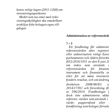
konto enligt lagen (2011:1268) om
investeringssparkonto.
Medel som tas emot med redo-
visningsskyldighet ska omedelbart
avskiljas från bolagets egna till-
gångar.
Administration av referensvärd
5 c §
Ett fondbolag får administr
referensvärden efter registre
eller auktorisation enligt Eur
parlamentets och rådets förord
(EU) 2016/1011 av den 8 juni 
om index som används 
referensvärden för finansie
instrument och finansiella av
eller för att mäta investerin
fonders resultat, och om ändrin
direktiven 2008/48/EG o
2014/17/EU och förordning (
nr 596/2014. Fondbolaget f
dock inte administrera såda
referens- värden som används i
värde- pappersfond eller e
fondföretag som bolaget förvalt