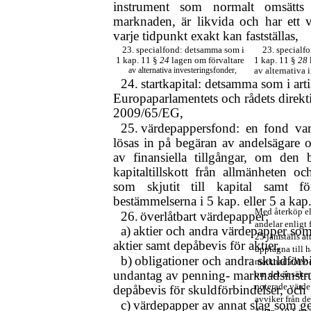
instrument som normalt omsätts
marknaden, är likvida och har ett 
varje tidpunkt exakt kan fastställas,
23. specialfond: detsamma som i
23. specialf
1 kap. 11 §
24
lagen om förvaltare
1 kap. 11 §
28
av alternativa investeringsfonder,
av alternativa 
24.
startkapital: detsamma som i arti
Europaparlamentets och rådets direkt
2009/65/EG,
25.
värdepappersfond: en fond var
lösas in på begäran av andelsägare 
av finansiella tillgångar, om den 
kapitaltillskott från allmänheten 
som skjutit till kapital samt för
bestämmelserna i 5 kap. eller 5 a kap
Med återköp el
26.
överlåtbart värdepapper:
andelar enligt 
a)
aktier och andra värdepapper so
25 jämställs at
aktier samt depåbevis för aktier,
upptagna till h
b)
obligationer och andra skuldförb
marknad
eller
undantag av penning- marknadsinstr
om det är säker
noterade värde
depåbevis för skuldförbindelser, och
avviker från de
c)
värdepapper av annat slag som ger 