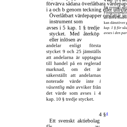
4 kap. 10 § tre
förvärva sådana överlåtbara värdepa
Ett svenskt akt
i a och b genom teckning eller utbyte
Finansinspekti
Överlåtbart värdepapper omfattar in
att driva fond
instrument som
kan därutöver g
avses i 5 kap. 1 § tredje
kap. 1 § för så
stycket. Med återköp
avses i den pa
eller inlösen av
andelar enligt första
stycket 9 och 25 jämställs
att andelarna är upptagna
till handel på en reglerad
marknad, om det är
säkerställt att andelarnas
noterade värde inte
i
väsentlig mån
avviker från
det värde som avses i 4
kap. 10 § tredje stycket.
4 §
4
Ett svenskt aktiebolag
får av