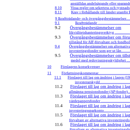
anställdas andelsägande eller sparande ......
8.10
Vissa regler om sekretess och tystnadsplikt 
8.11
Krav i förhållande till länder utanför EES...
9 Ikraftträdande- och övergångsbestämmelser..............
9.1
Ikraftträdande ........................................
9.2
Övergångsbestämmelser om
likviditetshanteringsverktyg .......................
9.3
Övergångsbestämmelser om förut
tillstånd för
AIF-förvaltare
och fondbolag ..
9.4
Övergångsbestämmelser om alternativ
investeringsfonder som ger ut lån.................
9.5
Övergångsbestämmelser om tillst
medel med redovisningsskyldighet ............
10
Förslagens konsekvenser .......................................
11
Författningskommentar..........................................
11.1
Förslaget till lag om ändring i lagen (
investerarskydd......................................
11.2
Förslaget till lag om ändring i 
allmänna pensionsfonder
(AP-fonder).......
11.3
Förslaget till lag om ändring i l
värdepappersfonder .....................................
11.4
Förslaget till lag om ändring i 
investeringssparkonto..................................
11.5
Förslaget till lag om ändring i 
förvaltare av alternativa investeringsfonder 
11.6
Förslaget till lag om ändring i 
förvaltare av alternativa investeringsfonder 