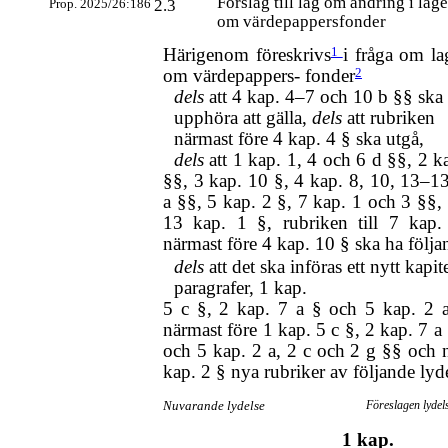
Förslag till lag om ändring i lag
Prop. 2025/26:186
2.3
om värdepappersfonder
Härigenom föreskrivs
1
i fråga om l
om värdepappers- fonder
2
dels
att 4 kap.
4–7
och 10 b §§ ska
upphöra att gälla,
dels
att rubriken
närmast före 4 kap. 4 § ska utgå,
dels
att 1 kap. 1, 4 och 6 d §§, 2 
§§, 3 kap. 10 §, 4 kap. 8, 10,
13–1
a §§, 5 kap. 2 §, 7 kap. 1 och 3 §§,
13 kap. 1 §, rubriken till 7 kap.
närmast före 4 kap. 10 § ska ha följa
dels
att det ska införas ett nytt kapit
paragrafer, 1 kap.
5 c §, 2 kap. 7 a § och 5 kap. 2
närmast före 1 kap. 5 c §, 2 kap. 7 a
och 5 kap. 2 a, 2 c och 2 g §§ och n
kap. 2 § nya rubriker av följande lyde
Nuvarande lydelse
Föreslagen lydel
1 kap.