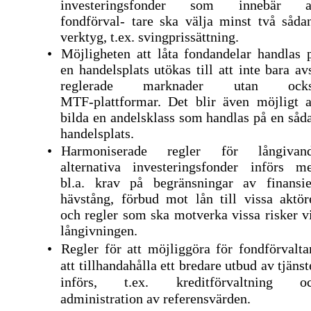
investeringsfonder som innebär a
fondförval- tare ska välja minst två såda
verktyg, t.ex. svingprissättning.
•
Möjligheten att låta fondandelar handlas 
en handelsplats utökas till att inte bara av
reglerade marknader utan ock
MTF-plattformar.
Det blir även möjligt a
bilda en andelsklass som handlas på en såd
handelsplats.
•
Harmoniserade regler för långivan
alternativa investeringsfonder införs m
bl.a. krav på begränsningar av finansie
hävstång, förbud mot lån till vissa aktör
och regler som ska motverka vissa risker v
långivningen.
•
Regler för att möjliggöra för fondförvalta
att tillhandahålla ett bredare utbud av tjänst
införs, t.ex. kreditförvaltning o
administration av referensvärden.