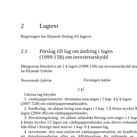
2
Lagtext
Regeringen har följande förslag till lagtext.
2.1
Förslag till lag om ändring i lagen
(1999:158) om investerarskydd
Härigenom föreskrivs att 2 § lagen (1999:158) om investerarskydd ska
ha följande lydelse.
Nuvarande lydelse
Föreslagen lydelse
1
2 §
I denna lag betyder
1.
värdepappersinstitut: detsamma som anges i 1 kap. 4 b § lagen
(2007:528) om värdepappersmarknaden,
2.
fondbolag: ett sådant bolag som anges i 1 kap. 1 § första stycket 
lagen (2004:46) om värdepappersfonder,
3.
förvaltningsbolag: ett sådant utländskt företag som anges i 1 kap
§ första stycket 13 lagen om värdepappersfonder, som driver verksam
från filial i Sverige med stöd av 1 kap. 6 § samma lag,
4.
investerare: den som anlitat ett värdepappersinstitut, ett fondbol
ett förvaltningsbolag eller en
AIF-förvaltare
för utförande av 