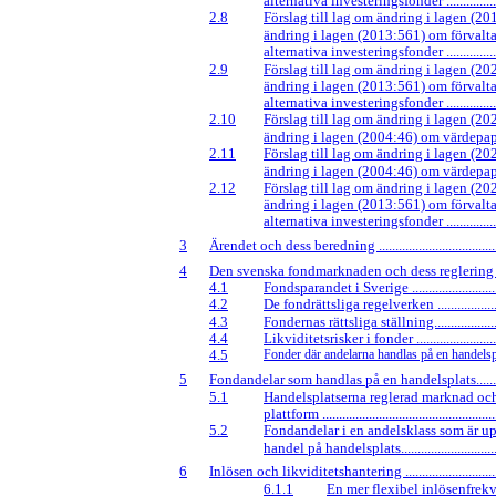
alternativa investeringsfonder .....................
2.8
Förslag till lag om ändring i lagen (2
ändring i lagen (2013:561) om förvalta
alternativa investeringsfonder .....................
2.9
Förslag till lag om ändring i lagen (2
ändring i lagen (2013:561) om förvalta
alternativa investeringsfonder .....................
2.10
Förslag till lag om ändring i lagen (2
ändring i lagen (2004:46) om värdepapper
2.11
Förslag till lag om ändring i lagen (2
ändring i lagen (2004:46) om värdepapper
2.12
Förslag till lag om ändring i lagen (2
ändring i lagen (2013:561) om förvalta
alternativa investeringsfonder .....................
3
Ärendet och dess beredning ........................................
4
Den svenska fondmarknaden och dess reglering .........
4.1
Fondsparandet i Sverige ..............................
4.2
De fondrättsliga regelverken ........................
4.3
Fondernas rättsliga ställning........................
4.4
Likviditetsrisker i fonder .............................
4.5
Fonder där andelarna handlas på en handelsplats
5
Fondandelar som handlas på en handelsplats...............
5.1
Handelsplatserna reglerad marknad o
plattform ......................................................
5.2
Fondandelar i en andelsklass som är up
handel på handelsplats.................................
6
Inlösen och likviditetshantering .................................
6.1.1
En mer flexibel inlösenfrekv