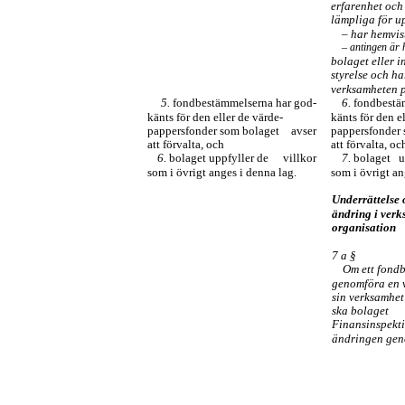
erfarenhet och 
lämpliga för u
– har hemvis
– antingen är 
bolaget eller i
styrelse och ha
verksamheten p
5.
fondbestämmelserna har god-
6.
fondbestä
känts för den eller de värde-
känts för den e
pappersfonder som bolaget
avser
pappersfonder 
att förvalta, och
att förvalta, oc
6.
bolaget uppfyller de
villkor
7.
bolaget
u
som i övrigt anges i denna lag.
som i övrigt an
Underrättelse 
ändring i verk
organisation
7 a §
Om ett fondb
genomföra en v
sin verksamhet
ska bolaget
Finansinspekt
ändringen gen