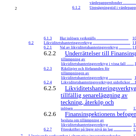
värdepappersfonder ....................
6.1.2
Uppsägningstid i värdepappersf
2
6.1.3
Hur inlösen verkställs ...................................
1
6.2
Likviditetshanteringsverktyg .........................................
1
6.2.1
Val av likviditetshanteringsverktyg ..............
1
6.2.2
Underrättelser till Finansin
tillämpning av
likviditetshanteringsverktyg i vissa fall ........
6.2.3
Riktlinjer och förfaranden för
tillämpningen av
likviditetshanteringsverktyg .........................
6.2.4
Likviditetshanteringsverktyget sidofickor ....
6.2.5
Likviditetshanteringsverkty
tillfällig senareläggning av
teckning, återköp och
inlösen ..........................................................
1
6.2.6
Finansinspektionens befogen
besluta om tillämpning av
likviditetshanteringsverktyg .........................
1
6.2.7
Föreskrifter på lägre nivå än lag ...................
1
7
Långivande verksamhet i alternativa investeringsfonder .............
1