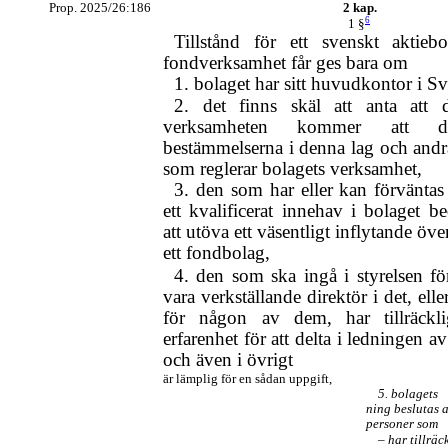
Prop. 2025/26:186
2 kap.
6
1 §
Tillstånd för ett svenskt aktieb
fondverksamhet får ges bara om
1. bolaget har sitt huvudkontor i Sv
2. det finns skäl att anta att 
verksamheten kommer att dr
bestämmelserna i denna lag och andra
som reglerar bolagets verksamhet,
3. den som har eller kan förvänta
ett kvalificerat innehav i bolaget 
att utöva ett väsentligt inflytande öv
ett fondbolag,
4. den som ska ingå i styrelsen för
vara verkställande direktör i det, elle
för någon av dem, har tillräckl
erfarenhet för att delta i ledningen a
och även i övrigt
är lämplig för en sådan uppgift,
5. bolagets
ning beslutas a
personer som
– har tillräc