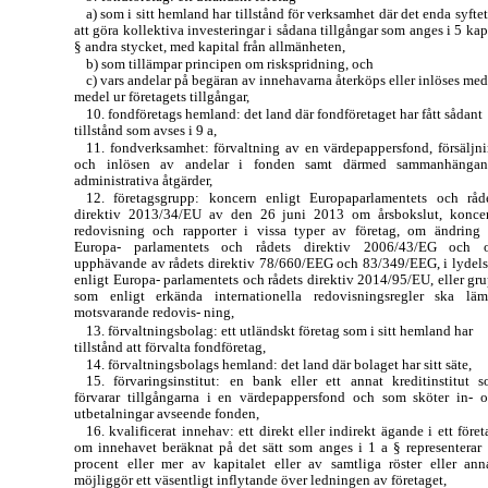
a)
som i sitt hemland har tillstånd för verksamhet där det enda syftet
att göra kollektiva investeringar i sådana tillgångar som anges i 5 kap
§ andra stycket, med kapital från allmänheten,
b)
som tillämpar principen om riskspridning, och
c)
vars andelar på begäran av innehavarna återköps eller inlöses med
medel ur företagets tillgångar,
10. fondföretags hemland: det land där fondföretaget har fått sådant
tillstånd som avses i 9 a,
11. fondverksamhet: förvaltning av en värdepappersfond, försäljn
och inlösen av andelar i fonden samt därmed sammanhängan
administrativa åtgärder,
12. företagsgrupp: koncern enligt Europaparlamentets och råd
direktiv 2013/34/EU av den 26 juni 2013 om årsbokslut, konce
redovisning och rapporter i vissa typer av företag, om ändring
Europa- parlamentets och rådets direktiv 2006/43/EG och 
upphävande av rådets direktiv 78/660/EEG och 83/349/EEG, i lydel
enligt Europa- parlamentets och rådets direktiv 2014/95/EU, eller gr
som enligt erkända internationella redovisningsregler ska lä
motsvarande redovis- ning,
13. förvaltningsbolag: ett utländskt företag som i sitt hemland har
tillstånd att förvalta fondföretag,
14. förvaltningsbolags hemland: det land där bolaget har sitt säte,
15. förvaringsinstitut: en bank eller ett annat kreditinstitut 
förvarar tillgångarna i en värdepappersfond och som sköter in- 
utbetalningar avseende fonden,
16. kvalificerat innehav: ett direkt eller indirekt ägande i ett föret
om innehavet beräknat på det sätt som anges i 1 a § representerar
procent eller mer av kapitalet eller av samtliga röster eller ann
möjliggör ett väsentligt inflytande över ledningen av företaget,