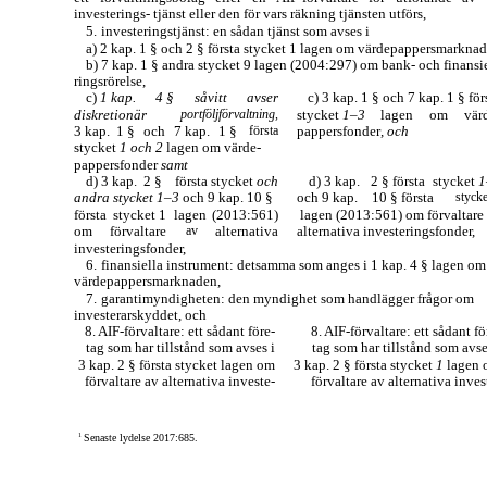
investerings- tjänst eller den för vars räkning tjänsten utförs,
5.
investeringstjänst: en sådan tjänst som avses i
a)
2 kap. 1 § och 2 § första stycket 1 lagen om värdepappersmarknad
b)
7 kap. 1 § andra stycket 9 lagen (2004:297) om bank- och finansi
ringsrörelse,
c)
1 kap.
4 §
såvitt
avser
c) 3 kap. 1 § och 7 kap. 1 § för
diskretionär
portföljförvaltning,
stycket
1–3
lagen
om
vär
3 kap.
1 §
och
7 kap.
1 §
första
pappersfonder
, och
stycket
1 och 2
lagen om värde-
pappersfonder
samt
d) 3 kap.
2 §
första stycket
och
d) 3 kap.
2 § första
stycket
1
andra stycket
1–3
och 9 kap. 10 §
och 9 kap.
10 § första
stycke
första
stycket 1
lagen
(2013:561)
lagen (2013:561) om förvaltare
om
förvaltare
av
alternativa
alternativa investeringsfonder,
investeringsfonder,
6.
finansiella instrument: detsamma som anges i 1 kap. 4 § lagen om
värdepappersmarknaden,
7.
garantimyndigheten: den myndighet som handlägger frågor om
investerarskyddet, och
8.
AIF-förvaltare:
ett sådant före-
8.
AIF-förvaltare:
ett sådant fö
tag som har tillstånd som avses i
tag som har tillstånd som avse
3 kap. 2 § första stycket lagen om
3 kap. 2 § första stycket
1
lagen
förvaltare av alternativa investe-
förvaltare av alternativa inves
1
Senaste lydelse 2017:685.