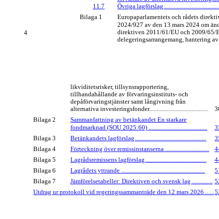
11.7
Övriga lagförslag.........................................
Bilaga 1
Europaparlamentets och rådets direkti
2024/927 av den 13 mars 2024 om änd
direktiven 2011/61/EU och 2009/65/E
4
delegeringsarrangemang, hantering av
likviditetsrisker, tillsynsrapportering,
tillhandahållande av förvaringsinstituts- och
depåförvaringstjänster samt långivning från
alternativa investeringsfonder........................................
3
Bilaga 2
Sammanfattning av betänkandet En starkare
fondmarknad (SOU 2025:60) ........................................
3
Bilaga 3
Betänkandets lagförslag.................................................
3
Bilaga 4
Förteckning över remissinstanserna ..............................
4
Bilaga 5
Lagrådsremissens lagförslag..........................................
4
Bilaga 6
Lagrådets yttrande .........................................................
5
Bilaga 7
Jämförelsetabeller: Direktiven och svensk lag ..............
5
Utdrag ur protokoll vid regeringssammanträde den 12 mars 2026 ......
5