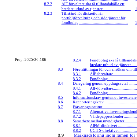
8.2.2
AIF-förvaltare
ska få tillhandahålla ett
bredare utbud av tjänster...............................
8.2.3
Tillstånd för diskretionär
portföljförvaltning och sidotjänster för
fondbolag......................................................
Prop. 2025/26:186
8.2.4
Fondbolag ska få tillhandahå
bredare utbud av tjänster ............
8.3
Förutsättningar för och ansökan om tillstånd
8.3.1
AIF-förvaltare.............................
8.3.2
Fondbolag..................................
8.4
Delegering genom uppdragsavtal .................
8.4.1
AIF-förvaltare.............................
8.4.2
Fondbolag..................................
8.5
Informationskrav gentemot investerare ........
8.6
Rapporteringskrav .......................................
8.7
Förvaringsinstitut ........................................
8.7.1
Alternativa investeringsfonder ...
8.7.2
Värdepappersfonder ...................
8.8
Samarbete mellan myndigheter ....................
8.8.1
AIFM-direktivet .........................
8.8.2
UCITS-direktivet........................
8.9
Marknadsföring inom ramen för 