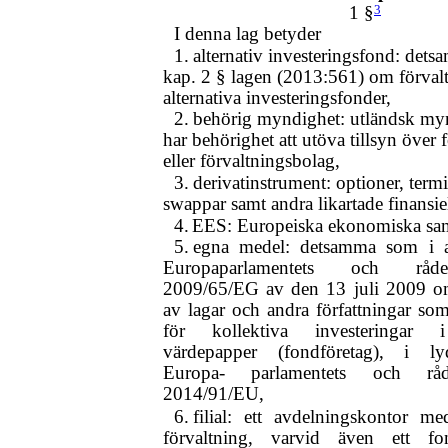
1 §
3
I denna lag betyder
1.
alternativ investeringsfond: det
kap. 2 § lagen (2013:561) om förvalt
alternativa investeringsfonder,
2.
behörig myndighet: utländsk my
har behörighet att utöva tillsyn över 
eller förvaltningsbolag,
3.
derivatinstrument: optioner, term
swappar samt andra likartade finansie
4.
EES: Europeiska ekonomiska sam
5.
egna medel: detsamma som i ar
Europaparlamentets och råde
2009/65/EG av den 13 juli 2009 
av lagar och andra författningar som
för kollektiva investeringar i
värdepapper (fondföretag), i ly
Europa- parlamentets och råde
2014/91/EU,
6.
filial: ett avdelningskontor me
förvaltning, varvid även ett fo