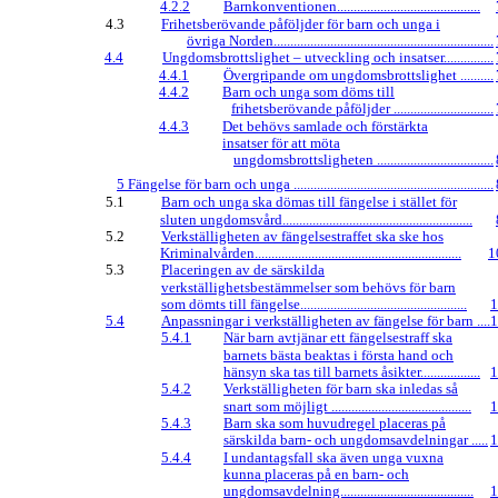
4.2.2
Barnkonventionen...........................................
4.3
Frihetsberövande påföljder för barn och unga i
övriga Norden..................................................................
4.4
Ungdomsbrottslighet – utveckling och insatser...............
4.4.1
Övergripande om ungdomsbrottslighet ..........
4.4.2
Barn och unga som döms till
frihetsberövande påföljder ..............................
4.4.3
Det behövs samlade och förstärkta
insatser för att möta
ungdomsbrottsligheten ...................................
5 Fängelse för barn och unga ............................................................
5.1
Barn och unga ska dömas till fängelse i stället för
sluten ungdomsvård.........................................................
5.2
Verkställigheten av fängelsestraffet ska ske hos
Kriminalvården..............................................................
1
5.3
Placeringen av de särskilda
verkställighetsbestämmelser som behövs för barn
som dömts till fängelse..................................................
1
5.4
Anpassningar i verkställigheten av fängelse för barn ....
1
5.4.1
När barn avtjänar ett fängelsestraff ska
barnets bästa beaktas i första hand och
hänsyn ska tas till barnets åsikter..................
1
5.4.2
Verkställigheten för barn ska inledas så
snart som möjligt ..........................................
1
5.4.3
Barn ska som huvudregel placeras på
särskilda barn- och ungdomsavdelningar .....
1
5.4.4
I undantagsfall ska även unga vuxna
kunna placeras på en barn- och
ungdomsavdelning........................................
1