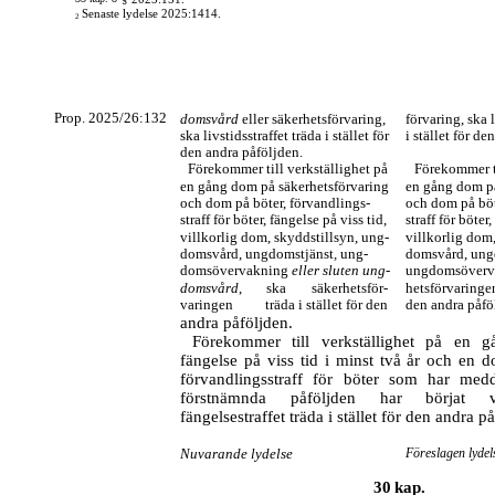
Senaste lydelse 2025:1414.
2
Prop. 2025/26:132
domsvård
eller säkerhetsförvaring,
förvaring, ska l
ska livstidsstraffet träda i stället för
i stället för de
den andra påföljden.
Förekommer till verkställighet på
Förekommer ti
en gång dom på säkerhetsförvaring
en gång dom på
och dom på böter, förvandlings-
och dom på böt
straff för böter, fängelse på viss tid,
straff för böter
villkorlig dom, skyddstillsyn, ung-
villkorlig dom,
domsvård, ungdomstjänst
,
ung-
domsvård, ung
domsövervakning
eller sluten ung-
ungdomsöverv
domsvård
,
ska
säkerhetsför-
hetsförvaringe
varingen
träda i stället för den
den andra påfö
andra påföljden.
Förekommer till verkställighet på en
fängelse på viss tid i minst två år och en d
förvandlingsstraff för böter som har med
förstnämnda påföljden har börjat ve
fängelsestraffet träda i stället för den andra p
Nuvarande lydelse
Föreslagen lydel
30
kap.