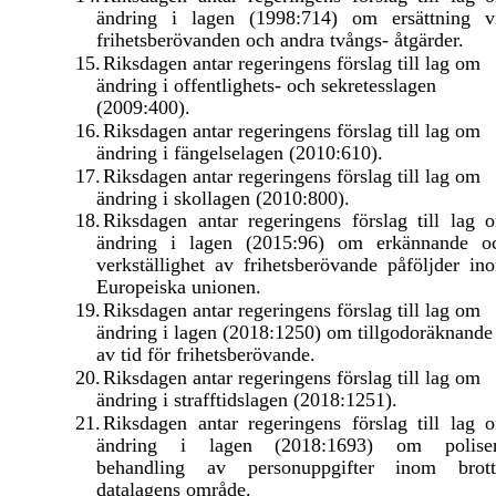
ändring i lagen (1998:714) om ersättning v
frihetsberövanden och andra tvångs- åtgärder.
15.
Riksdagen antar regeringens förslag till lag om
ändring i offentlighets- och sekretesslagen
(2009:400).
16.
Riksdagen antar regeringens förslag till lag om
ändring i fängelselagen (2010:610).
17.
Riksdagen antar regeringens förslag till lag om
ändring i skollagen (2010:800).
18.
Riksdagen antar regeringens förslag till lag 
ändring i lagen (2015:96) om erkännande o
verkställighet av frihetsberövande påföljder in
Europeiska unionen.
19.
Riksdagen antar regeringens förslag till lag om
ändring i lagen (2018:1250) om tillgodoräknande
av tid för frihetsberövande.
20.
Riksdagen antar regeringens förslag till lag om
ändring i strafftidslagen (2018:1251).
21.
Riksdagen antar regeringens förslag till lag 
ändring i lagen (2018:1693) om polise
behandling av personuppgifter inom brott
datalagens område.