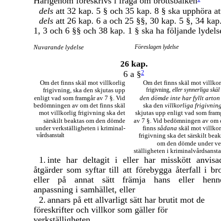
Härigenom föreskrivs i fråga om brottsbalken
dels
att 32 kap. 5 § och 35 kap. 8 § ska upphöra att
dels
att 26 kap. 6 a och 25 §§, 30 kap. 5 §, 34 kap
1, 3 och 6 §§ och 38 kap. 1 § ska ha följande lydels
Nuvarande lydelse
Föreslagen lydelse
kap.
26
6 a §
2
Om det finns skäl mot villkorlig
Om det finns skäl mot villkor
frigivning, ska den skjutas upp
frigivning,
eller synnerliga skä
enligt vad som framgår av 7 §. Vid
den dömde inte har fyllt arton 
bedömningen av om det finns skäl
ska den
villkorliga frigivnin
mot villkorlig frigivning ska det
skjutas upp enligt vad som fram
särskilt beaktas om den dömde
av 7 §. Vid bedömningen av om 
under verkställigheten i kriminal-
finns
sådana
skäl mot villkor
vårdsanstalt
frigivning ska det särskilt beak
om den dömde under ve
ställigheten i kriminalvårdsansta
1.
inte har deltagit i eller har misskött anvisa
åtgärder som syftar till att förebygga återfall i bro
eller på annat sätt främja hans eller henn
anpassning i samhället, eller
2.
annars på ett allvarligt sätt har brutit mot de
föreskrifter och villkor som gäller för
verkställigheten.