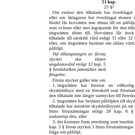
51
kap.
3
25 §
Om endast den tilltalade har överklagat 
eller om åklagaren har överklagat domen til
fördel får hovrätten inte döma till en påföl
som svårare eller mer ingripande för den til
tingsrätten dömt till. Hovrätten får do
tilltalade till särskild vård enligt 31 eller 3
eller, om tingsrätten beslutat om sådan vård
påföljd.
Vid tillämpningen av första
stycket ska sluten
ungdomsvård enligt 32 kap. 5
§ brottsbalken jämställas med
fängelse.
Första stycket gäller inte om
1.
tingsrätten har förenat en villkorl
skyddstillsyn med en föreskrift som förutsä
den tilltalade inte längre samtycker till föreskr
2.
tingsrätten har bestämt påföljden till sky
tilltalade har misskött skyddstillsynen på ett 
finns förutsättningar enligt 28 kap. 8 § 
undanröja den, eller
3.
det kommer fram utredning som innebär at
kap. 3 § första stycket 3 finns förutsättningar 
fråga om påföljd.