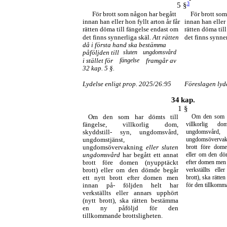
3
5 §
För brott som någon har begått
För brott som
innan han eller hon fyllt arton år får
innan han eller 
rätten döma till fängelse endast om
rätten döma til
det finns synnerliga skäl.
Att rätten
det finns synner
då i första hand ska bestämma
påföljden till
sluten
ungdomsvård
i stället för
fängelse
framgår av
32 kap. 5 §.
Lydelse enligt prop. 2025/26:95
Föreslagen lyd
34
kap.
1 §
Om den som har dömts till
Om den som ha
fängelse, villkorlig dom,
villkorlig do
skyddstill- syn, ungdomsvård,
ungdomsvård,
ungdomstjänst
,
ungdomsövervakni
ungdomsövervakning
eller sluten
brott före dome
ungdomsvård
har begått ett annat
eller om den döm
brott före domen (nyupptäckt
efter domen men 
brott) eller om den dömde begår
verkställts ell
ett nytt brott efter domen men
brott), ska rätte
innan på- följden helt har
för den tillkomma
verkställts eller annars upphört
(nytt brott), ska rätten bestämma
en ny påföljd för den
tillkommande brottsligheten.