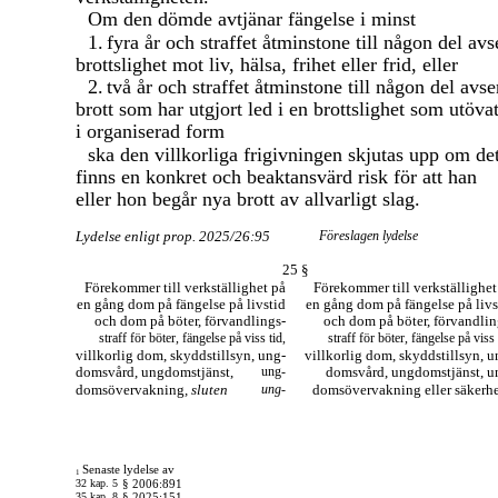
Om den dömde avtjänar fängelse i minst
1.
fyra år och straffet åtminstone till någon del avs
brottslighet mot liv, hälsa, frihet eller frid, eller
2.
två år och straffet åtminstone till någon del avse
brott som har utgjort led i en brottslighet som utöva
i organiserad form
ska den villkorliga frigivningen skjutas upp om de
finns en konkret och beaktansvärd risk för att han
eller hon begår nya brott av allvarligt slag.
Lydelse enligt prop. 2025/26:95
Föreslagen lydelse
25 §
Förekommer till verkställighet på
Förekommer till verkställighet
en gång dom på fängelse på livstid
en gång dom på fängelse på livs
och dom på böter, förvandlings-
och dom på böter, förvandlin
straff för böter, fängelse på viss tid,
straff för böter, fängelse på viss 
villkorlig dom, skyddstillsyn, ung-
villkorlig dom, skyddstillsyn, u
domsvård, ungdomstjänst,
ung-
domsvård, ungdomstjänst, u
domsövervakning
, sluten
ung-
domsövervakning eller säkerhe
Senaste lydelse av
1
32 kap. 5
§ 2006:891
35 kap. 8
§ 2025:151.