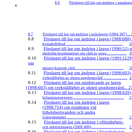
8.6
Förslaget till lag om ändring i passlagen
4
8.7
Förslaget till lag om ändring i polislagen (1984:387)....
8.8
Förslaget till lag om ändring i lagen (1988:688
kontaktförbud ................................................................
2
8.9
Förslaget till lag om ändring i lagen (1990:52)
särskilda bestämmelser om vård av unga ......................
2
8.10
Förslaget till lag om ändring i lagen (1991:1129
om
rättspsykiatrisk vård ......................................................
2
8.11
Förslaget till lag om ändring i lagen (1998:603
verkställighet av sluten ungdomsvård ...........................
2
8.12
Förslaget till lag om upphävande av lagen
(1998:603) om verkställighet av sluten ungdomsvård... 2
8.13
Förslaget till lag om ändring i lagen (1998:620
belastningsregister .........................................................
2
8.14
Förslaget till lag om ändring i lagen
(1998:714) om ersättning vid
frihetsberövanden och andra
tvångsåtgärder ...............................................................
2
8.15
Förslaget till lag om ändring i offentlighets-
och sekretesslagen (2009:400).......................................
2
8.16
Förslaget till lag om ändring i fängelselagen