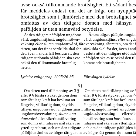
avse också tillkommande brottslighet. Ett sådant bes
får meddelas endast om det är fråga om nyupptä
brottslighet som i jämförelse med den brottslighet 
omfattas av den tidigare domen med hänsyn t
påföljden är utan nämnvärd betydelse.
Är den tidigare påföljden ungdoms-
Är den tidigare påföljden ungdo
vård, ungdomstjänst
,
ungdomsöver-
vård, ungdomstjänst
eller
ungd
vakning
eller sluten ungdomsvård
, får
övervakning, får rätten, om det 
rätten, om det finns särskilda skäl för
särskilda skäl för det, även i and
det, även i andra fall besluta att den
besluta att den tidigare utdömd
tidigare utdömda påföljden ska avse
påföljden ska avse också den til
också den tillkommande brottslig-
kommande brottsligheten.
heten.
Lydelse enligt prop. 2025/26:95
Föreslagen lydelse
6 §
Om rätten med tillämpning av 3 §
Om rätten med tillämpning av 
eller 9 § första stycket genom dom
eller
9 § första
stycket genom
d
som fått laga kraft har beslutat att
som fått laga kraft har beslutat a
fängelse, villkorlig dom, skydds-
fängelse, villkorlig dom, skydds
tillsyn, ungdomsvård, ungdomstjänst,
tillsyn, ungdomsvård, ungdomst
ungdomsövervakning
, sluten ung-
ungdomsövervakning
eller säk
domsvård
eller säkerhetsförvaring
hetsförvaring som
har
dömts ut 
som dömts ut i tidigare mål ska avse
tidigare mål ska avse ytterligare
ytterligare brott, och om den tidigare
och om den tidigare påföljden 
påföljden ändras av högre rätt genom
av högre rätt genom dom som få