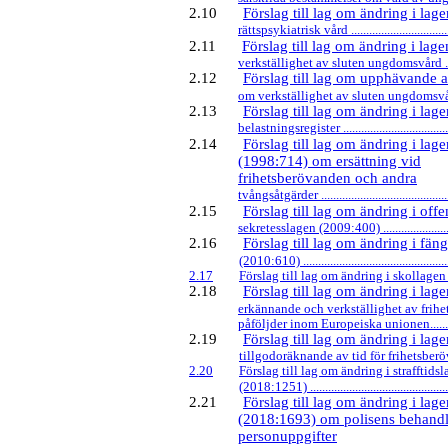
2.10
Förslag till lag om ändring i la
rättspsykiatrisk vård ....................................
2.11
Förslag till lag om ändring i la
verkställighet av sluten ungdomsvård ..........
2.12
Förslag till lag om upphävande 
om verkställighet av sluten ungdomsvård ....
2.13
Förslag till lag om ändring i la
belastningsregister ......................................
2.14
Förslag till lag om ändring i lage
(1998:714) om ersättning vid
frihetsberövanden och andra
tvångsåtgärder .............................................
2.15
Förslag till lag om ändring i offe
sekretesslagen (2009:400) ...........................
2.16
Förslag till lag om ändring i fän
(2010:610) ..................................................
2.17
Förslag till lag om ändring i skollagen (2
2.18
Förslag till lag om ändring i la
erkännande och verkställighet av frih
påföljder inom Europeiska unionen..............
2.19
Förslag till lag om ändring i la
tillgodoräknande av tid för frihetsberövande
2.20
Förslag till lag om ändring i strafftids
(2018:1251) ................................................
2.21
Förslag till lag om ändring i lage
(2018:1693) om polisens behandl
personuppgifter