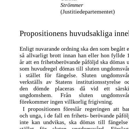
Strömmer
(Justitiedepartementet)
Propositionens huvudsakliga inne
Enligt nuvarande ordning ska den som begått e
så allvarligt brott innan han eller hon fyllde 
år att en frihetsberövande påföljd ska dömas u
som huvudregel dömas till sluten ungdomsvå
i stället för fängelse. Sluten ungdomsvå
verkställs av Statens institutionsstyrelse o
den dömde placeras då vid ett särski
ungdomshem. Från sluten ungdomsvå
förekommer ingen villkorlig frigivning.
I propositionen föreslår regeringen att ba
och unga, i de fall en frihets- berövande påföl
inte kan undvikas, ska dömas till fängelse
stället för sluten ungdomsvård. Förslag