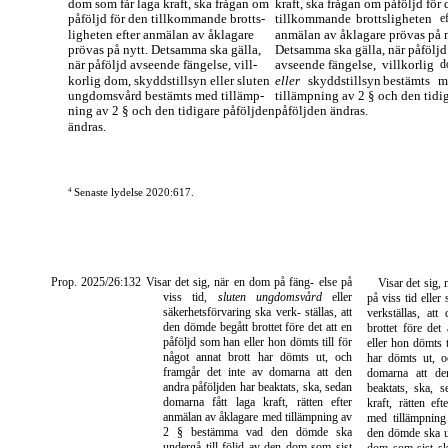
dom som får laga kraft, ska frågan om
kraft, ska frågan om påföljd för
påföljd för den tillkommande brotts-
tillkommande
brottsligheten
e
ligheten efter anmälan av åklagare
anmälan av åklagare prövas på n
prövas på nytt. Detsamma ska gälla,
Detsamma ska gälla, när påföljd
när påföljd avseende fängelse, vill-
avseende fängelse,
villkorlig
d
korlig dom, skyddstillsyn eller sluten
eller
skyddstillsyn
bestämts
m
ungdomsvård bestämts med tillämp-
tillämpning av 2 § och den tidi
ning av 2 § och den tidigare påföljden
påföljden ändras.
ändras.
4
Senaste lydelse 2020:617.
Prop. 2025/26:132 Visar det sig, när en dom på fäng- else på
Visar det sig,
viss tid
, sluten ungdomsvård
eller
på viss tid eller
säkerhetsförvaring ska verk- ställas, att
verkställas, a
den dömde begått brottet före det att en
brottet före det
påföljd som han eller hon dömts till för
eller hon dömts t
något annat brott har dömts ut, och
har dömts ut, o
framgår det inte av domarna att den
domarna att de
andra påföljden har beaktats, ska, sedan
beaktats, ska, 
domarna fått laga kraft, rätten efter
kraft, rätten ef
anmälan av åklagare med tillämpning av
med tillämpnin
2 § bestämma vad den dömde ska
den dömde ska un
undergå till följd av den dom som sist