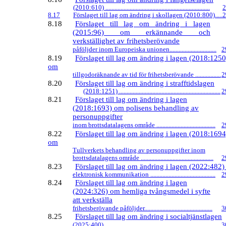
(2010:610) .....................................................................
2
8.17
Förslaget till lag om ändring i skollagen (2010:800).....
2
8.18
Förslaget till lag om ändring i lagen
(2015:96) om erkännande och
verkställighet av frihetsberövande
påföljder inom Europeiska unionen...............................
2
8.19
Förslaget till lag om ändring i lagen (2018:1250
om
tillgodoräknande av tid för frihetsberövande .................
2
8.20
Förslaget till lag om ändring i strafftidslagen
(2018:1251) ...................................................................
2
8.21
Förslaget till lag om ändring i lagen
(2018:1693) om polisens behandling av
personuppgifter
inom brottsdatalagens område .......................................
2
8.22
Förslaget till lag om ändring i lagen (2018:1694
om
Tullverkets behandling av personuppgifter inom
brottsdatalagens område ................................................
2
8.23
Förslaget till lag om ändring i lagen (2022:482
elektronisk kommunikation ...........................................
2
8.24
Förslaget till lag om ändring i lagen
(2024:326) om hemliga tvångsmedel i syfte
att verkställa
frihetsberövande påföljder.............................................
3
8.25
Förslaget till lag om ändring i socialtjänstlagen
(2025:400) .....................................................................
3