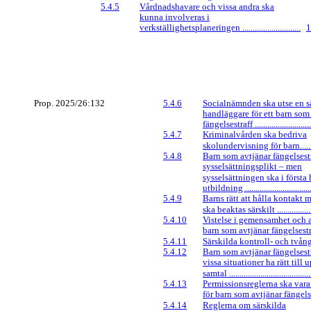
5.4.5
Vårdnadshavare och vissa andra ska
kunna involveras i
verkställighetsplaneringen ............................
1
Prop. 2025/26:132
5.4.6
Socialnämnden ska utse en s
handläggare för ett barn som 
fängelsestraff .............................
5.4.7
Kriminalvården ska bedriva
skolundervisning för barn............
5.4.8
Barn som avtjänar fängelsest
sysselsättningsplikt – men
sysselsättningen ska i första
utbildning ..................................
5.4.9
Barns rätt att hålla kontakt 
ska beaktas särskilt ....................
5.4.10
Vistelse i gemensamhet och a
barn som avtjänar fängelsestraff...
5.4.11
Särskilda kontroll- och tvångså
5.4.12
Barn som avtjänar fängelsestr
vissa situationer ha rätt till
samtal ........................................
5.4.13
Permissionsreglerna ska var
för barn som avtjänar fängelsestra
5.4.14
Reglerna om särskilda