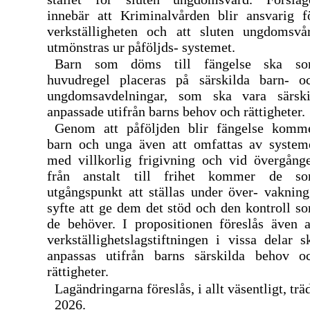
innebär att Kriminalvården blir ansvarig f
verkställigheten och att sluten ungdomsvå
utmönstras ur påföljds- systemet.
Barn som döms till fängelse ska s
huvudregel placeras på särskilda barn- o
ungdomsavdelningar, som ska vara särski
anpassade utifrån barns behov och rättigheter.
Genom att påföljden blir fängelse komm
barn och unga även att omfattas av system
med villkorlig frigivning och vid övergång
från anstalt till frihet kommer de s
utgångspunkt att ställas under över- vakning
syfte att ge dem det stöd och den kontroll s
de behöver. I propositionen föreslås även a
verkställighetslagstiftningen i vissa delar s
anpassas utifrån barns särskilda behov o
rättigheter.
Lagändringarna föreslås, i allt väsentligt, träd
2026.