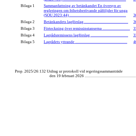
Bilaga 1
Sammanfattning av betänkandet En översyn av
regleringen om frihetsberövande påföljder för unga
(SOU 2023:44) ..............................................................
3
Bilaga 2
Betänkandets lagförslag.................................................
3
Bilaga 3
Förteckning över remissinstanserna ..............................
3
Bilaga 4
Lagrådsremissens lagförslag .........................................
3
Bilaga 5
Lagrådets yttrande .........................................................
4
Prop. 2025/26:132 Utdrag ur protokoll vid regeringssammanträde
den 19 februari 2026 ...........................................................