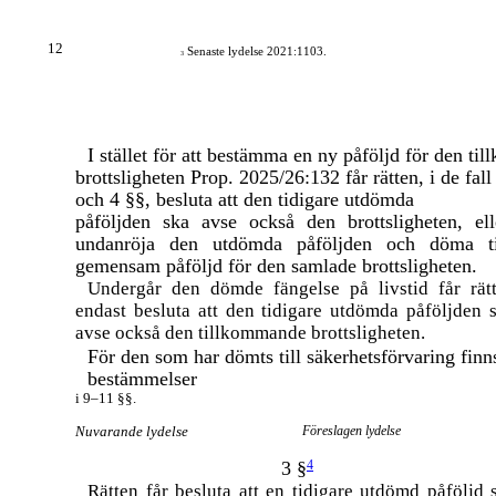
12
Senaste lydelse 2021:1103.
3
I stället för att bestämma en ny påföljd för den t
brottsligheten Prop. 2025/26:132 får rätten, i de fal
och 4 §§, besluta att den tidigare utdömda
påföljden ska avse också den brottsligheten, ell
undanröja den utdömda påföljden och döma ti
gemensam påföljd för den samlade brottsligheten.
Undergår den dömde fängelse på livstid får rät
endast besluta att den tidigare utdömda påföljden 
avse också den tillkommande brottsligheten.
För den som har dömts till säkerhetsförvaring finn
bestämmelser
i
9–11
§§.
Nuvarande lydelse
Föreslagen lydelse
3 §
4
Rätten får besluta att en tidigare utdömd påföljd 