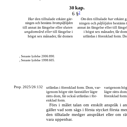
kap.
30
6 §
2
Har
den tilltalade erkänt gär-
Om
den tilltalade
har
erkänt g
ningen och bestäms
brottspåföljden
ningen och
påföljden
bestäms t
till annat än fängelse eller
sluten
annat än fängelse eller till fänge
ungdomvård eller
till fängelse i
i högst sex månader, får do
högst sex månader, får domen
utfärdas i förenklad form. D
Senaste lydelse 2006:890.
1
Senaste lydelse 1998:605.
2
Prop. 2025/26:132
utfärdas i förenklad form. Dom, var-
varigenom högre
igenom högre rätt fastställer lägre
lägre rätts dom,
rätts dom, får också utfärdas i för-
förenklad form
enklad form.
Förs i målet talan om enskilt anspråk i an
gäller vad som sägs i första stycket första 
den tilltalade medger anspråket eller om rä
vara uppenbar.