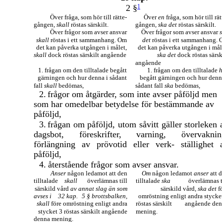
2 §
1
Över fråga, som hör till rätte-
Över
en
fråga, som hör till rät
gången,
skall
röstas särskilt.
gången,
ska det
röstas särskilt.
Över frågor som avser ansvar
Över frågor som avser ansvar
skall
röstas i ett sammanhang. Om
det
röstas i ett sammanhang.
det kan påverka utgången i målet,
det kan påverka utgången i mål
skall
dock röstas särskilt angående
ska det
dock röstas särsk
angående
1. frågan om den tilltalade begått
1. frågan om den tilltalade
gärningen och hur denna i sådant
begått gärningen och hur denn
fall
skall
bedömas,
sådant fall
ska
bedömas,
2.
frågor om åtgärder, som inte avser påföljd men
som har omedelbar betydelse för bestämmande av
påföljd,
3.
frågan om påföljd, utom såvitt gäller storleken 
dagsbot, föreskrifter, varning, övervaknin
förlängning av prövotid eller verk- ställighet 
påföljd,
4.
återstående frågor som avser ansvar.
Anser
någon ledamot att den
Om
någon ledamot
anser
att 
tilltalade
skall
överlämnas till
tilltalade
ska
överlämnas t
särskild vård
av annat slag än som
särskild vård,
ska det
f
avses i
32 kap.
5 § brottsbalken,
omröstning enligt andra stycke
skall
före omröstning enligt andra
röstas särskilt
angående de
stycket 3 röstas särskilt angående
mening.
denna mening.