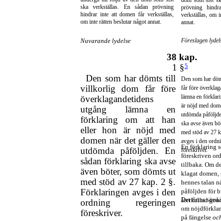
dom som sist sk
ska verkställas. En sådan prövning
prövning hindr
hindrar inte att domen får verkställas,
verkställas, om i
om inte rätten beslutar något annat.
annat.
Nuvarande lydelse
Föreslagen lydel
38 kap.
1 §
5
Den som har dömts till
Den som har dömt
villkorlig dom får före
får före överkla
lämna en förklari
överklagandetidens
är nöjd med dome
utgång lämna en
utdömda påföljde
förklaring om att han
ska avse även bö
eller hon är nöjd med
med stöd av 27 k
domen när det gäller den
avges i den ordn
En förklaring
utdömda påföljden. En
föreskriver.
föreskriven ord
sådan förklaring ska avse
tillbaka. Om d
även böter, som dömts ut
klagat domen, 
med stöd av 27 kap. 2 §.
hennes talan nä
Förklaringen avges i den
påföljden för b
Det finns särs
återkallad gen
ordning regeringen
om nöjdförklar
föreskriver.
på fängelse
oc