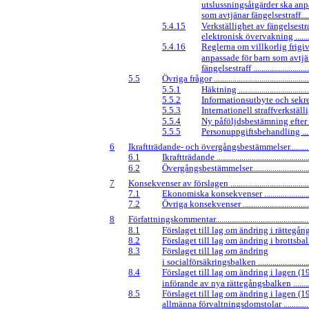
utslussningsåtgärder ska anp
som avtjänar fängelsestraff..........
5.4.15
Verkställighet av fängelsestr
elektronisk övervakning .............
5.4.16
Reglerna om villkorlig frigi
anpassade för barn som avtjä
fängelsestraff .............................
5.5
Övriga frågor ................................................
5.5.1
Häktning ....................................
5.5.2
Informationsutbyte och sekretess 
5.5.3
Internationell straffverkställighet
5.5.4
Ny påföljdsbestämning efter t
5.5.5
Personuppgiftsbehandling ...........
6
Ikraftträdande- och övergångsbestämmelser.................
6.1
Ikraftträdande ...............................................
6.2
Övergångsbestämmelser................................
7
Konsekvenser av förslagen ..........................................
7.1
Ekonomiska konsekvenser ...........................
7.2
Övriga konsekvenser ....................................
8
Författningskommentar.................................................
8.1
Förslaget till lag om ändring i rättegångsb
8.2
Förslaget till lag om ändring i brottsbalken..
8.3
Förslaget till lag om ändring
i socialförsäkringsbalken .............................
8.4
Förslaget till lag om ändring i lagen (
införande av nya rättegångsbalken ...............
8.5
Förslaget till lag om ändring i lagen (
allmänna förvaltningsdomstolar ...................