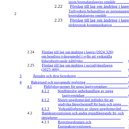
inom brottsdatalagens område ......................
2.22
Förslag till lag om ändring i la
Tullverkets behandling av personuppg
2
brottsdatalagens område ..............................
2.23
Förslag till lag om ändring i la
elektronisk kommunikation .........................
2.24
Förslag till lag om ändring i lagen (2024:326)
om hemliga tvångsmedel i syfte att verkställa
frihetsberövande påföljder...............................................
2.25
Förslag till lag om ändring i socialtjänstlagen
(2025:400) .......................................................................
3
Ärendet och dess beredning ...........................................................
4
Bakgrund och nuvarande reglering ................................................
4.1
Påföljdssystemet för unga lagöverträdare........................
4.1.1
Straffrättslig särbehandling av unga
lagöverträdare .................................................
4.1.2
Sluten ungdomsvård infördes för att
undvika fängelsestraff för barn och unga .......
4.1.3
Verkställigheten av sluten ungdomsvård........
4.2
Barnkonventionen och andra grundläggande fri- och
rättigheter ........................................................................
4.2.1
Regeringsformen och
Europakonventionen.......................................