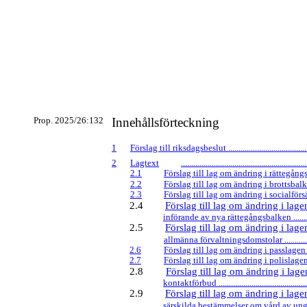
Prop. 2025/26:132
Innehållsförteckning
1
Förslag till riksdagsbeslut ..........................................
2
Lagtext
.............................................................
2.1
Förslag till lag om ändring i rättegångsbalk
2.2
Förslag till lag om ändring i brottsbalken.....
2.3
Förslag till lag om ändring i socialförsä
2.4
Förslag till lag om ändring i la
införande av nya rättegångsbalken ...............
2.5
Förslag till lag om ändring i la
allmänna förvaltningsdomstolar ..................
2.6
Förslag till lag om ändring i passlagen (1
2.7
Förslag till lag om ändring i polislagen (1
2.8
Förslag till lag om ändring i la
kontaktförbud ..............................................
2.9
Förslag till lag om ändring i la
särskilda bestämmelser om vård av unga ......