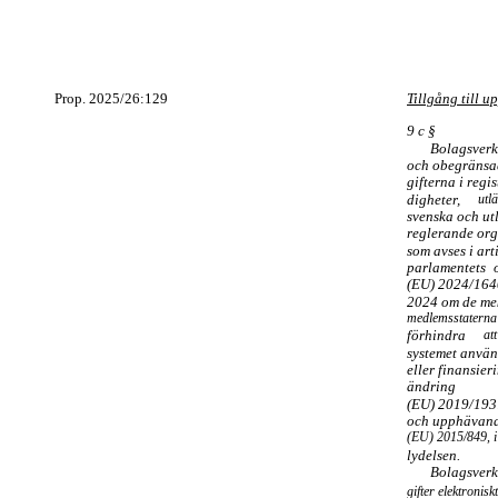
Prop. 2025/26:129
Tillgång till u
9 c §
Bolagsverk
och obegränsad
gifterna i regis
digheter,
utl
svenska och ut
reglerande org
som avses i art
parlamentets
(EU) 2024/164
2024 om de me
medlemsstaterna s
förhindra
att
systemet använ
eller finansier
ändring
(EU) 2019/193
och upphävan
(EU) 2015/849, i
lydelsen.
Bolagsverk
gifter elektroniskt