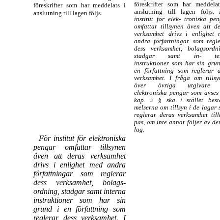
föreskrifter som har meddelat
föreskrifter som har meddelats i
anslutning till lagen följs.
anslutning till lagen följs.
institut för elek- troniska pe
omfattar tillsynen även att d
verksamhet drivs i enlighet 
andra författningar som regle
dess verksamhet, bolagsordni
stadgar samt in- te
instruktioner som har sin gru
en författning som reglerar d
verksamhet. I fråga om tillsy
över övriga utgivare
elektroniska pengar som avses
kap. 2 § ska i stället best
melserna om tillsyn i de lagar
reglerar deras verksamhet til
pas, om inte annat följer av d
lag.
För institut för elektroniska
pengar omfattar tillsynen
även att deras verksamhet
drivs i enlighet med andra
författningar som reglerar
dess verksamhet, bolags-
ordning, stadgar samt interna
instruktioner som har sin
grund i en författning som
reglerar dess verksamhet. I