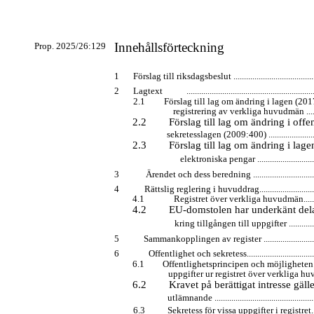
Innehållsförteckning
Prop. 2025/26:129
1
Förslag till riksdagsbeslut ..........................................
2
Lagtext
............................................................
2.1
Förslag till lag om ändring i lagen (20
registrering av verkliga huvudmän .............
2.2
Förslag till lag om ändring i offe
sekretesslagen (2009:400) ...........................
2.3
Förslag till lag om ändring i la
elektroniska pengar ................................
3
Ärendet och dess beredning ...................................
4
Rättslig reglering i huvuddrag................................
4.1
Registret över verkliga huvudmän..............
4.2
EU-domstolen
har underkänt dela
kring tillgången till uppgifter ...................
5
Sammankopplingen av register ...............................
6
Offentlighet och sekretess.....................................
6.1
Offentlighetsprincipen och möjligheten 
uppgifter ur registret över verkliga huvudm
6.2
Kravet på berättigat intresse gäll
utlämnande ..................................................
6.3
Sekretess för vissa uppgifter i registret.........