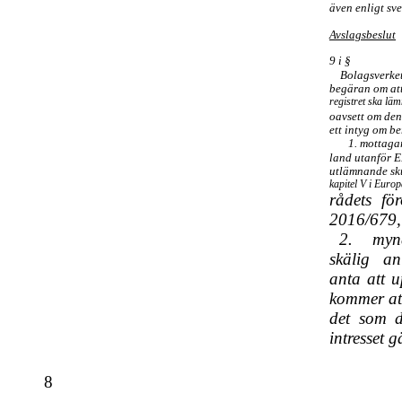
även enligt sve
Avslagsbeslut
9 i §
Bolagsverket
begäran om att
registret ska läm
oavsett om den
ett intyg om be
1. mottagar
land utanför E
utlämnande sk
kapitel V i Euro
rådets fö
2016/679, 
2. myn
skälig an
anta att u
kommer at
det som d
intresset gä
8