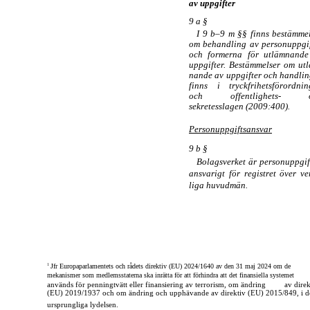
av uppgifter
9 a §
I 9
b–9
m §§ finns bestämmel
om behandling av personuppgif
och formerna för utlämnande
uppgifter. Bestämmelser om ut
nande av uppgifter och handli
finns i tryckfrihetsförordnin
och offentlighets- 
sekretesslagen (2009:400).
Personuppgiftsansvar
9 b §
Bolagsverket är personuppgif
ansvarigt för registret över ve
liga huvudmän.
1
Jfr Europaparlamentets och rådets direktiv (EU) 2024/1640 av den 31 maj 2024 om de
mekanismer som medlemsstaterna ska inrätta för att förhindra att det finansiella systemet
används för penningtvätt eller finansiering av terrorism, om ändring
av direk
(EU) 2019/1937 och om ändring och upphävande av direktiv (EU) 2015/849, i d
ursprungliga lydelsen.