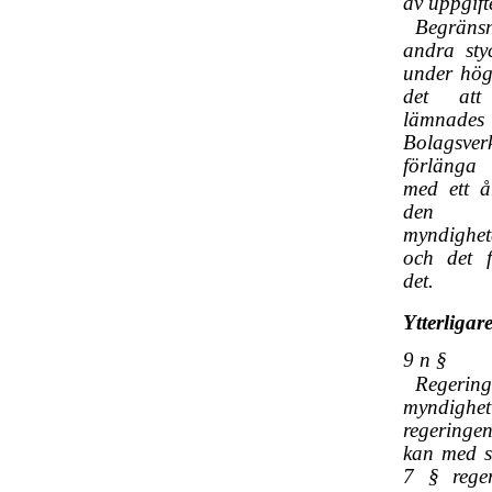
av uppgift
Begrä
andra sty
under hög
det att 
lämna
Bolagsverk
förlänga 
med ett å
den u
myndighet
och det f
det.
Ytterligare
9 n §
Regerin
myndi
regering
kan med s
7 § reger