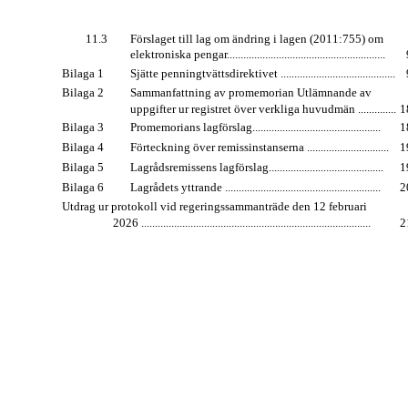
11.3
Förslaget till lag om ändring i lagen (2011:755) om
elektroniska pengar..........................................................
Bilaga 1
Sjätte penningtvättsdirektivet ..........................................
Bilaga 2
Sammanfattning av promemorian Utlämnande av
uppgifter ur registret över verkliga huvudmän ..............
1
Bilaga 3
Promemorians lagförslag...............................................
1
Bilaga 4
Förteckning över remissinstanserna ..............................
1
Bilaga 5
Lagrådsremissens lagförslag..........................................
1
Bilaga 6
Lagrådets yttrande .........................................................
2
Utdrag ur protokoll vid regeringssammanträde den 12 februari
2026 ....................................................................................
2