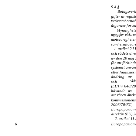
9 d §
Bolagsverk
gifter ur regist
verksamhetsut
åtgärder för 
Myndighete
uppgifter elektron
motsvarigheter 
samhetsutövare
1. artikel 2 
och rådets dir
av den 20 maj
för att förhind
systemet använ
eller finansier
ändring
av
och
råde
(EU) nr 648/2
hävande
av
och rådets direk
kommissionens
2006/70/EG,
Europaparlame
direktiv (EU) 
2. artikel 11.
6
Europaparlame