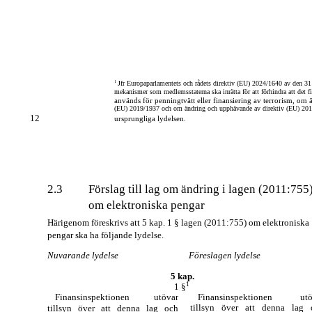
1
Jfr Europaparlamentets och rådets direktiv (EU) 2024/1640 av den 
mekanismer som medlemsstaterna ska inrätta för att förhindra att det f
används för penningtvätt eller finansiering av terrorism, om 
(EU) 2019/1937 och om ändring och upphävande av direktiv (EU) 201
12
ursprungliga lydelsen.
2.3
Förslag till lag om ändring i lagen (2011:755
om elektroniska pengar
Härigenom föreskrivs att 5 kap. 1 § lagen (2011:755) om elektroniska
pengar ska ha följande lydelse.
Nuvarande lydelse
Föreslagen lydelse
5 kap.
1
1 §
Finansinspektionen utövar
Finansinspektionen utö
tillsyn över att denna lag 
tillsyn över att denna lag och