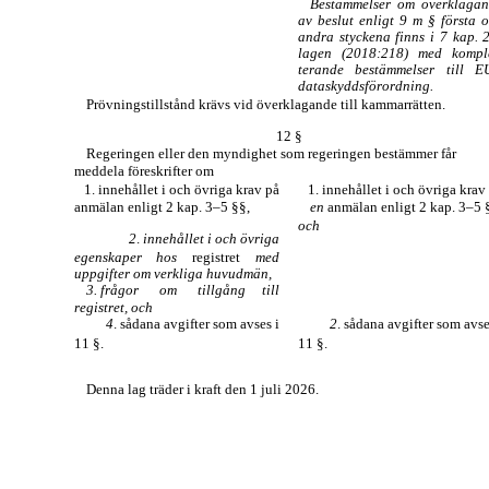
Bestämmelser om överklaga
av beslut enligt 9 m § första 
andra styckena finns i 7 kap. 
lagen (2018:218) med kompl
terande bestämmelser till E
dataskyddsförordning.
Prövningstillstånd krävs vid överklagande till kammarrätten.
12 §
Regeringen eller den myndighet som regeringen bestämmer får
meddela föreskrifter om
1. innehållet i och övriga krav på
1. innehållet i och övriga krav
anmälan enligt 2 kap.
3–5
§§,
en
anmälan enligt 2 kap.
3–5
§
och
2
.
innehållet i och övriga
egenskaper
hos
registret
med
uppgifter om verkliga huvudmän,
3. frågor
om
tillgång
till
registret, och
4
. sådana avgifter som avses i
2
. sådana avgifter som avse
11 §.
11 §.
Denna lag träder i kraft den 1 juli 2026.