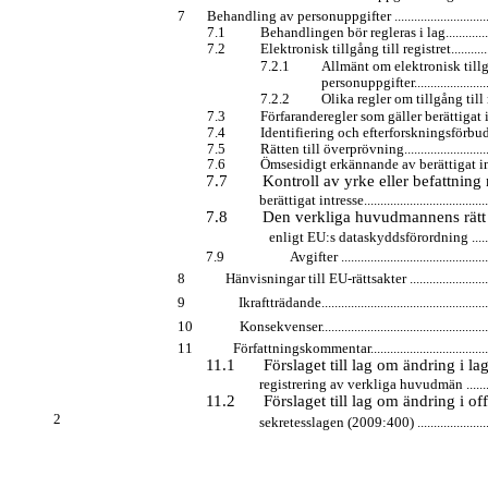
7
Behandling av personuppgifter ...................................
7.1
Behandlingen bör regleras i lag....................
7.2
Elektronisk tillgång till registret.................
7.2.1
Allmänt om elektronisk tillg
personuppgifter...........................
7.2.2
Olika regler om tillgång till regi
7.3
Förfaranderegler som gäller berättigat intre
7.4
Identifiering och efterforskningsförbud........
7.5
Rätten till överprövning...............................
7.6
Ömsesidigt erkännande av berättigat intresse
7.7
Kontroll av yrke eller befattning 
berättigat intresse.........................................
7.8
Den verkliga huvudmannens rätt t
enligt EU:s dataskyddsförordning ..............
7.9
Avgifter ...............................................
8
Hänvisningar till
EU-rättsakter ............................
9
Ikraftträdande......................................................
10
Konsekvenser......................................................
11
Författningskommentar.........................................
11.1
Förslaget till lag om ändring i 
registrering av verkliga huvudmän ...............
11.2
Förslaget till lag om ändring i of
2
sekretesslagen (2009:400) ...........................