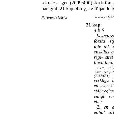
sekretesslagen (2009:400) ska införa
paragraf, 21 kap. 4 b §, av följande l
Nuvarande lydelse
Föreslagen lydel
21 kap.
4 b §
Sekretes
första st
inte att 
enskilds b
regi- stre
huvudmän 
1. ett
utlä
3 kap.
9 c §
(2017:631)
verkliga 
ett svenskt
självreg
enligt sa
eller
2. en a
enligt ar