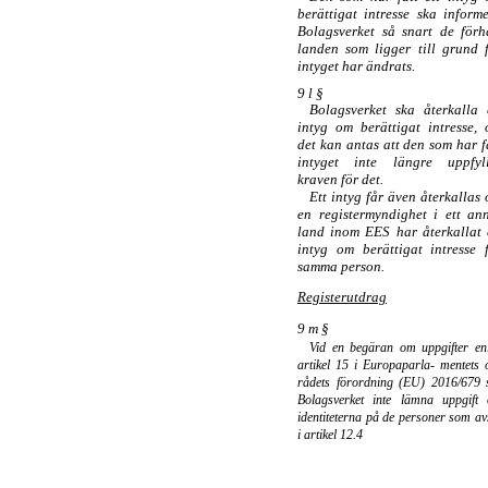
berättigat intresse ska inform
Bolagsverket så snart de förh
landen som ligger till grund 
intyget har ändrats.
9 l §
Bolagsverket ska återkalla 
intyg om berättigat intresse,
det kan antas att den som har f
intyget inte längre uppfyl
kraven för det.
Ett intyg får även återkallas
en registermyndighet i ett an
land inom EES har återkallat 
intyg om berättigat intresse 
samma person.
Registerutdrag
9 m §
Vid en begäran om uppgifter enl
artikel 15 i Europaparla- mentets 
rådets förordning (EU) 2016/679 
Bolagsverket inte lämna uppgift
identiteterna på de personer som av
i artikel 12.4