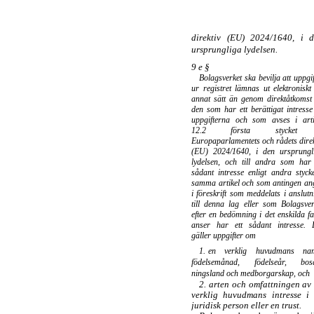
direktiv (EU) 2024/1640, i 
ursprungliga lydelsen.
9 e §
Bolagsverket ska bevilja att uppgif
ur registret lämnas ut elektroniskt
annat sätt än genom direktåtkomst t
den som har ett berättigat intresse
uppgifterna och som avses i arti
12.2 första stycket
Europaparlamentets och rådets direk
(EU) 2024/1640, i den ursprungl
lydelsen, och till andra som har 
sådant intresse enligt andra stycke
samma artikel och som antingen an
i föreskrift som meddelats i anslutn
till denna lag eller som Bolagsver
efter en bedömning i det enskilda fal
anser har ett sådant intresse. 
gäller uppgifter om
1.
en verklig huvudmans na
födelsemånad, födelseår, bosä
ningsland och medborgarskap, och
2.
arten och omfattningen av
verklig huvudmans intresse i
juridisk person eller en trust.