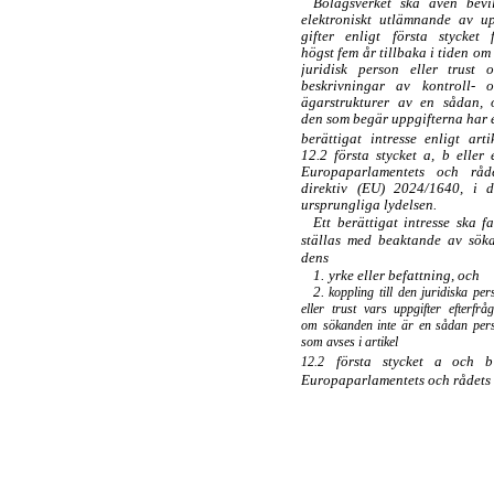
Bolagsverket ska även bevi
elektroniskt utlämnande av u
gifter enligt första stycket 
högst fem år tillbaka i tiden om
juridisk person eller trust 
beskrivningar av kontroll- 
ägarstrukturer av en sådan,
den som begär uppgifterna har e
berättigat intresse enligt arti
12.2 första stycket a, b eller 
Europaparlamentets och råd
direktiv (EU) 2024/1640, i 
ursprungliga lydelsen.
Ett berättigat intresse ska fa
ställas med beaktande av sök
dens
1.
yrke eller befattning, och
2.
koppling till den juridiska per
eller trust vars uppgifter efterfråg
om sökanden inte är en sådan per
som avses i artikel
första stycket a och b
12.2
Europaparlamentets och rådets