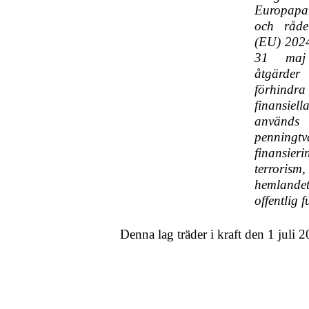
Europapar
och råde
(EU) 202
31 ma
åtgärd
förhind
finansie
anvä
penning
finans
terror
hemlan
offentlig f
Denna lag träder i kraft den 1 juli 