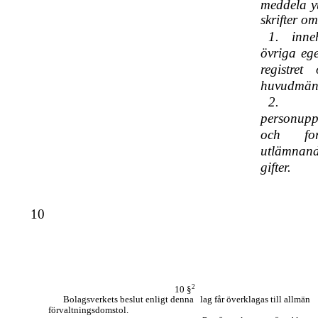
meddela yt
skrifter om
1. inne
övriga eg
registret
huvudmän
2.
personupp
och fo
utlämna
gifter.
10
2
10 §
Bolagsverkets beslut enligt denna
lag får överklagas till allmän
förvaltningsdomstol.