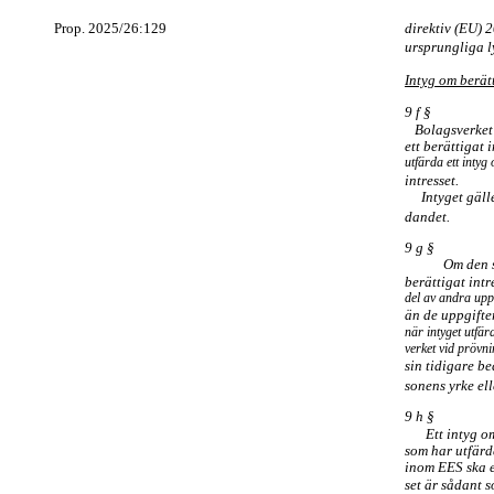
Prop. 2025/26:129
direktiv (EU) 
ursprungliga l
Intyg om berätt
9 f §
Bolagsverket 
ett berättigat i
utfärda ett intyg
intresset.
Intyget gälle
dandet.
9 g §
Om den s
berättigat intr
del av andra uppg
än de uppgifte
när intyget utfä
verket vid prövn
sin tidigare b
sonens yrke ell
9 h §
Ett intyg o
som har utfärda
inom EES ska e
set är sådant 