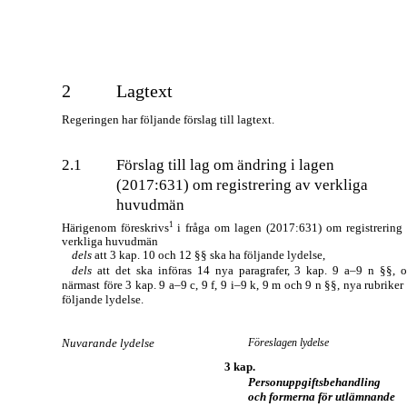
2
Lagtext
Regeringen har följande förslag till lagtext.
2.1
Förslag till lag om ändring i lagen
(2017:631) om registrering av verkliga
huvudmän
1
Härigenom föreskrivs
i fråga om lagen (2017:631) om registrering
verkliga huvudmän
dels
att 3 kap. 10 och 12 §§ ska ha följande lydelse,
dels
att det ska införas 14 nya paragrafer, 3 kap. 9
a–9
n §§, o
närmast före 3 kap. 9
a–9
c, 9 f, 9
i–9
k, 9 m och 9 n §§, nya rubriker
följande lydelse.
Nuvarande lydelse
Föreslagen lydelse
3 kap.
Personuppgiftsbehandling
och formerna för utlämnande