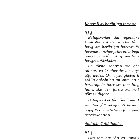
Kontroll av berättigat intresse
9 j §
Bolagsverket ska regelbun
kontrollera att den som har fått 
intyg om berättigat intresse fo
farande innehar yrket eller befa
ningen som låg till grund för 
intyget utfärdades.
En första kontroll ska gö
tidigast ett år efter det att inty
utfärdades. Om myndigheten 
skälig anledning att anta att 
berättigade intresset inte län
finns, ska den första kontrol
göras tidigare.
Bolagsverket får förelägga 
som har fått intyget att lämna
uppgifter som behövs för mynd
hetens kontroll.
Ändrade förhållanden
9 k §
Den som har fått ett intyg