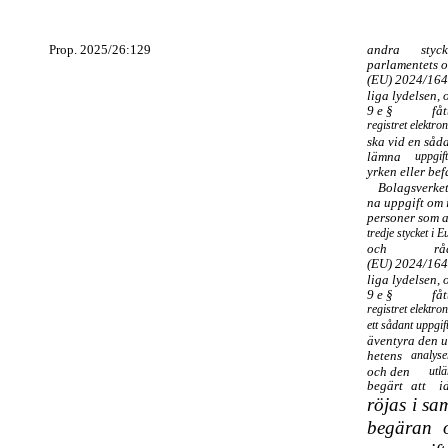
Prop. 2025/26:129
andra
styck
parlamentets o
(EU) 2024/1640
liga lydelsen,
9 e §
fåt
registret elektro
ska vid en såda
lämna
uppgift
yrken eller bef
Bolagsverket
na uppgift om 
personer som av
tredje stycket i
och
rå
(EU) 2024/1640
liga lydelsen,
9 e §
fåt
registret elektro
ett sådant uppgi
äventyra den 
hetens
analyse
och den
utl
begärt
att
i
röjas i s
begäran o