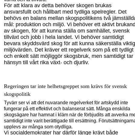
För att klara av detta behöver skogen brukas
ansvarsfullt och hållbart med tydliga spelregler. Det
behövs en balans mellan skogspolitikens två jämställd
mål: produktion och miljö. Vi behöver ett aktivt brukan
av skogen, för att kunna ställa om samhället, svensk
tillväxt och jobb i hela landet. Vi behöver samtidigt
bevara skyddsvärd skog för att kunna säkerställa vikti
miljövärden. Det kräver ett regelverk som på ett tydligt
och enkelt sätt möjliggör skogsbruk, men samtidigt tar
hänsyn till vårt rika växt- och djurliv.
Regeringen tar inte helhetsgreppet som krävs för svensk
skogspolitik
Tyvärr ser vi att det nuvarande regelverket för artskydd inte
fungerar på ett effektivt och balanserat sätt. Många enskilda
skogsägare har hamnat i kläm när de förbjudits att avverka m
samtidigt inte varit berättigade till ersättning. Förutsättningarn
upplevs av många som otydliga.
Vi socialdemokrater har därför länge krävt både