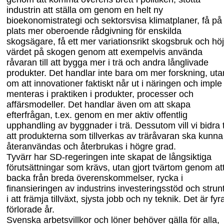
industrin att ställa om genom en helt ny
bioekonomistrategi och sektorsvisa klimatplaner, få på
plats mer oberoende rådgivning för enskilda
skogsägare, få ett mer variationsrikt skogsbruk och hö
värdet på skogen genom att exempelvis använda
råvaran till att bygga mer i trä och andra långlivade
produkter. Det handlar inte bara om mer forskning, uta
om att innovationer faktiskt når ut i näringen och imple
menteras i praktiken i produkter, processer och
affärsmodeller. Det handlar även om att skapa
efterfrågan, t.ex. genom en mer aktiv offentlig
upphandling av byggnader i trä. Dessutom vill vi bidra ti
att produkterna som tillverkas av träråvaran ska kunna
återanvändas och återbrukas i högre grad.
Tyvärr har SD-regeringen inte skapat de långsiktiga
förutsättningar som krävs, utan gjort tvärtom genom at
backa från breda överenskommelser, rycka i
finansieringen av industrins investeringsstöd och strun
i att främja tillväxt, sjysta jobb och ny teknik. Det är fyr
förlorade år.
Svenska arbetsvillkor och löner behöver gälla för alla,