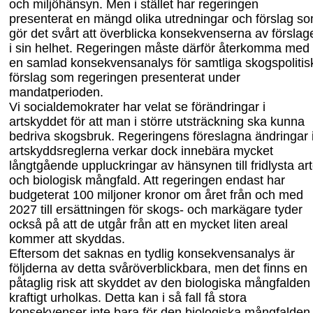
och miljöhänsyn. Men i stället har regeringen
presenterat en mängd olika utredningar och förslag s
gör det svårt att överblicka konsekvenserna av förslag
i sin helhet. Regeringen måste därför återkomma med
en samlad konsekvensanalys för samtliga skogspolitis
förslag som regeringen presenterat under
mandatperioden.
Vi socialdemokrater har velat se förändringar i
artskyddet för att man i större utsträckning ska kunna
bedriva skogsbruk. Regeringens föreslagna ändringar 
artskyddsreglerna verkar dock innebära mycket
långtgående uppluckringar av hänsynen till fridlysta art
och biologisk mångfald. Att regeringen endast har
budgeterat 100 miljoner kronor om året från och med
2027 till ersättningen för skogs- och markägare tyder
också på att de utgår från att en mycket liten areal
kommer att skyddas.
Eftersom det saknas en tydlig konsekvensanalys är
följderna av detta svåröverblick
bara, men det finns en
påtaglig risk att skyddet av den biologiska mångfalden
kraftigt urholkas. Detta kan i så fall få stora
konsekvenser inte bara för den biologiska mång
falden