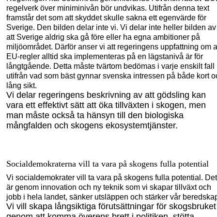
regel
verk över miniminivån bör undvikas. Utifrån denna text
framstår det som att skyddet skulle sakna ett egenvärde för
Sverige. Den bilden delar inte vi. Vi delar inte heller bilden av
att Sverige aldrig ska gå före eller ha egna ambitioner på
miljöområdet. Därför anser vi att regeringens uppfattning om a
EU-regler alltid ska implementeras på en lägstanivå är för
långtgående. Detta måste tvärtom bedömas i varje enskilt fall
utifrån vad som bäst gynnar svenska intressen på både kort o
lång sikt.
Vi delar regeringens beskrivning av att gödsling kan
vara ett effektivt sätt att öka tillväxten i skogen, men
man måste också ta hänsyn till den biologiska
mångfalden och skogens ekosystemtjänster.
Socialdemokraterna vill ta vara på skogens fulla potential
Vi socialdemokrater vill ta vara på skogens fulla potential. Det
är genom innovation och ny teknik som vi skapar tillväxt och
jobb i hela landet, sänker utsläppen och stärker vår beredska
Vi vill skapa långsiktiga förutsättningar för skogsbruket
genom att komma överens brett i politiken, stötta