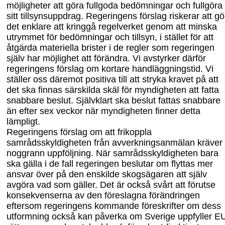
möjligheter att göra fullgoda bedömningar och fullgöra
sitt tillsynsuppdrag. Regeringens förslag riskerar att gö
det enklare att kringgå regelverket genom att minska
utrymmet för bedömningar och tillsyn, i stället för att
åtgärda materiella brister i de regler som regeringen
själv har möjlighet att förändra. Vi avstyrker därför
regeringens förslag om kortare handläggningstid. Vi
ställer oss däremot positiva till att stryka kravet på att
det ska finnas särskilda skäl för myndigheten att fatta
snabbare beslut. Självklart ska beslut fattas snabbare
än efter sex veckor när myndig
heten finner detta
lämpligt.
Regeringens förslag om att frikoppla
samrådsskyldigheten från avverkningsanmälan kräver
noggrann uppföljning. När samrådsskyldigheten bara
ska gälla i de fall reger
ingen beslutar om flyttas mer
ansvar över på den enskilde skogsägaren att själv
avgöra vad som gäller. Det är också svårt att förutse
konsekvenserna av den föreslagna föränd
ringen
eftersom regeringens kommande föreskrifter om dess
utformning också kan påverka om Sverige uppfyller E