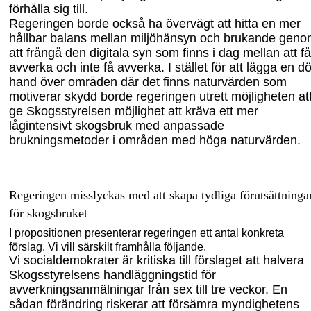
förhålla sig till.
Regeringen borde också ha övervägt att hitta en mer
hållbar balans mellan miljö
hänsyn och brukande geno
att frångå den digitala syn som finns i dag mellan att få
avverka och inte få avverka. I stället för att lägga en d
hand över områden där det finns naturvärden som
motiverar skydd borde regeringen utrett möjligheten at
ge Skogsstyrelsen möjlighet att kräva ett mer
lågintensivt skogsbruk med anpassade
brukningsmetoder i områden med höga naturvärden.
Regeringen misslyckas med att skapa tydliga förutsättninga
för skogsbruket
I propositionen presenterar regeringen ett antal konkreta
förslag. Vi vill särskilt fram
hålla följande.
Vi socialdemokrater är kritiska till förslaget att halvera
Skogsstyrelsens hand
läggningstid för
avverkningsanmälningar från sex till tre veckor. En
sådan förändring riskerar att försämra myndighetens