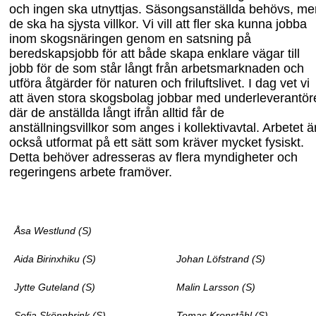
och ingen ska utnyttjas. Säsongsanställda behövs, me
de ska ha sjysta villkor. Vi vill att fler ska kunna jobba
inom skogsnäringen genom en satsning på
beredskapsjobb för att både skapa enklare vägar till
jobb för de som står långt från arbetsmarknaden och
utföra åtgärder för naturen och friluftslivet. I dag vet vi
att även stora skogsbolag jobbar med under
leverantör
där de anställda långt ifrån alltid får de
anställningsvillkor som anges i kollektivavtal. Arbetet ä
också utformat på ett sätt som kräver mycket fysiskt.
Detta behöver adresseras av flera myndigheter och
regeringens arbete framöver.
Åsa Westlund (S)
Aida Birinxhiku (S)
Johan Löfstrand (S)
Jytte Guteland (S)
Malin Larsson (S)
Sofia Skönnbrink (S)
Tomas Kronståhl (S)