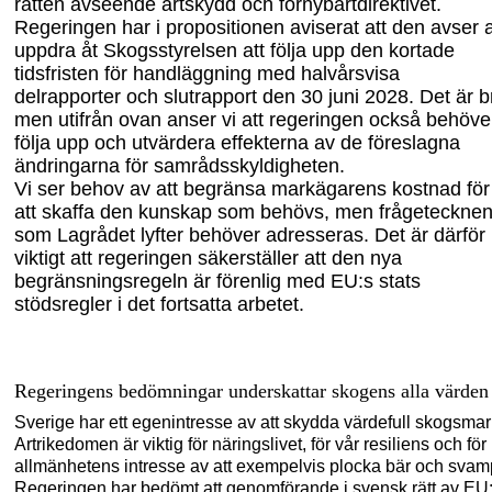
rätten avseende artskydd och förnybartdirektivet.
Regeringen har i propositionen aviserat att den avser a
uppdra åt Skogsstyrelsen att följa upp den kortade
tidsfristen för handläggning med halvårsvisa
delrapporter och slutrapport den 30 juni 2028. Det är b
men utifrån ovan anser vi att regeringen också behöve
följa upp och utvärdera effekterna av de föreslagna
ändringarna för samrådsskyldigheten.
Vi ser behov av att begränsa markägarens kostnad för
att skaffa den kunskap som behövs, men frågeteckne
som Lagrådet lyfter behöver adresseras. Det är därför
viktigt att regeringen säkerställer att den nya
begränsningsregeln är förenlig med EU:s stats
stödsregler i det fortsatta arbetet.
Regeringens bedömningar underskattar skogens alla värden
Sverige har ett egenintresse av att skydda värdefull skogsmar
Artrikedomen är viktig för näringslivet, för vår resiliens och för
allmänhetens intresse av att exempelvis plocka bär och svam
Regeringen har bedömt att genomförande i svensk rätt av EU