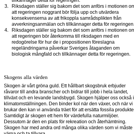
tillkännager detta för regeringen.
Riksdagen ställer sig bakom det som anförs i motionen o
att regeringen noggrant bör följa upp och utvärdera
konsekvenserna av att frikoppla samrådsplikten från
avverkningsanmälan och tillkännager detta för regeringen
Riksdagen ställer sig bakom det som anförs i motionen o
att regeringen bör återkomma till riksdagen med en
redogörelse för hur de i propositionen föreslagna
regeländringarna påverkar Sveriges åtaganden om
biologisk mångfald och tillkännager detta för regeringen.
Skogens alla värden
Skogen är vårt gröna guld. Ett hållbart skogsbruk erbjuder
råvaror till andra branscher och bidrar till jobb i hela landet,
tillväxt och en levande landsbygd. Skogen hjälper oss också i
klimatomställningen. Den binder kol när den växer, och när vi
brukar den kan vi använda träet för att ersätta fossila produkte
Samtidigt är skogen ett hem för värdefulla naturmiljöer.
Dessutom är den en plats för rekreation och återhämtning.
Skogen har med andra ord många olika värden som vi måste
värna och ta tillvara.