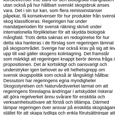
utan också på hur hållbart svenskt skogsbruk anses
vara. Det i sin tur kan, som flera remissinstanser
påpekar, få konsekvenser för hur produkter från svens
skog klassificeras. Regeringen har under
mandatperioden för svensk räkning skrivit under
internationella förpliktelser för att skydda biologisk
mångfald. Trots detta saknas en redogörelse för hur
detta ska hanteras i de förslag som regeringen lämnat
på skogs
området. Sverige har också krav på sig att le
upp till vad gäller skogens kolinlagring. Det framstår
som märkligt att regeringen knappt berör denna fråga i
propositionen. Det är kortsiktigt och oansvarigt och
understryker igen behovet av ett helhetsgrepp om
svensk skogspolitik som också är långsiktigt hållbar.
Dessutom har regeringens egna myndigheter
Skogsstyrelsen och Naturvårdsverket larmat om att
regeringens föreslagna ändringar i artskyddet riskerar
att göra regelverket ännu svårare för enskilda och
verksamhetsutövare att förstå och tillämpa. Därmed
lämpar regeringen över ansvar på enskilda skogsägare
stället för att skapa tydliga och enkla förutsättningar att