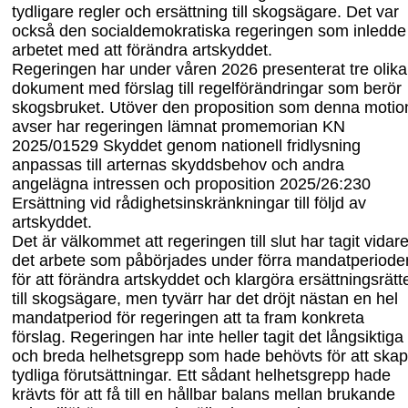
tydligare regler och ersättning till skogsägare. Det var
också den socialdemokratiska regeringen som inledde
arbetet med att förändra artskyddet.
Regeringen har under våren 2026 presenterat tre olika
dokument med förslag till regelförändringar som berör
skogsbruket. Utöver den proposition som denna motio
avser har regeringen lämnat promemorian KN
2025/01529 Skyddet genom nationell fridlysning
anpassas till arternas skyddsbehov och andra
angelägna intressen och proposition 2025/26:230
Ersättning vid rådighetsinskränkningar till följd av
artskyddet.
Det är välkommet att regeringen till slut har tagit vidar
det arbete som påbörjades under förra mandatperiode
för att förändra artskyddet och klargöra ersättningsrätt
till skogsägare, men tyvärr har det dröjt nästan en hel
mandatperiod för regeringen att ta fram konkreta
förslag. Regeringen har inte heller tagit det långsiktiga
och breda helhets
grepp som hade behövts för att ska
tydliga förutsättningar. Ett sådant helhetsgrepp hade
krävts för att få till en hållbar balans mellan brukande