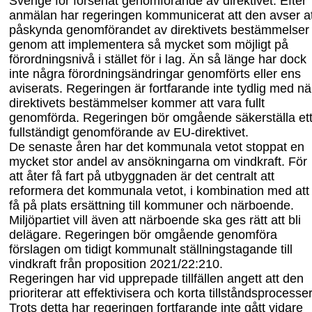
Sverige för försenat genomförande av direktivet. Efter
anmälan har regeringen kommunicerat att den avser at
påskynda genomförandet av direktivets bestämmelser
genom att implementera så mycket som möjligt på
förordningsnivå i stället för i lag. Än så länge har dock
inte några förordningsändringar genomförts eller ens
aviserats. Regeringen är fortfarande inte tydlig med nä
direktivets bestämmelser kommer att vara fullt
genomförda. Regeringen bör omgående säkerställa et
fullständigt genomförande av EU-direktivet.
De senaste åren har det kommunala vetot stoppat en
mycket stor andel av ansökning
arna om vindkraft. För
att åter få fart på utbyggnaden är det centralt att
reformera det kommunala vetot, i kombination med att
få på plats ersättning till kommuner och närboende.
Miljöpartiet vill även att närboende ska ges rätt att bli
delägare. Regeringen bör omgående genomföra
förslagen om tidigt kommunalt ställningstagande till
vindkraft från proposition 2021/22:210.
Regeringen har vid upprepade tillfällen angett att den
prioriterar att effektivisera och korta tillståndsprocesser
Trots detta har regeringen fortfarande inte gått vidare