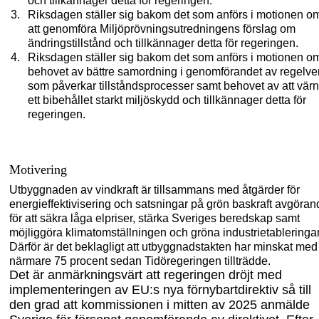
och tillkännager detta för regeringen.
Riksdagen ställer sig bakom det som anförs i motionen o
att genomföra Miljöprövningsutredningens förslag om
ändringstillstånd och tillkännager detta för regeringen.
Riksdagen ställer sig bakom det som anförs i motionen o
behovet av bättre samordning i genomförandet av regelve
som påverkar tillståndsprocesser samt behovet av att vär
ett bibehållet starkt miljöskydd och tillkännager detta för
regeringen.
Motivering
Utbyggnaden av vindkraft är tillsammans med åtgärder för
energieffektivisering och satsningar på grön baskraft avgöran
för att säkra låga elpriser, stärka Sveriges beredskap samt
möjliggöra klimatomställningen och gröna industrietableringar
Därför är det beklagligt att utbyggnadstakten har minskat med
närmare 75 procent sedan Tidöregeringen tillträdde.
Det är anmärkningsvärt att regeringen dröjt med
implementeringen av EU:s nya förnybartdirektiv så till
den grad att kommissionen i mitten av 2025 anmälde