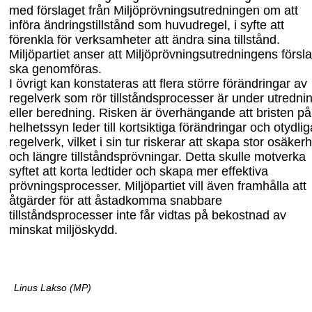
med förslaget från Miljöprövningsutredningen om att
införa ändringstillstånd som huvud
regel, i syfte att
förenkla för verksamheter att ändra sina tillstånd.
Miljöpartiet anser att Miljöprövningsutredningens försl
ska genomföras.
I övrigt kan konstateras att flera större förändringar av
regelverk som rör tillstånds
processer är under utredni
eller beredning. Risken är överhängande att bristen på
helhetssyn leder till kortsiktiga förändringar och otydlig
regelverk, vilket i sin tur riskerar att skapa stor osäker
och längre tillståndsprövningar. Detta skulle motverka
syftet att korta ledtider och skapa mer effektiva
prövningsprocesser. Miljöpartiet vill även framhålla att
åtgärder för att åstadkomma snabbare
tillståndsprocesser inte får vidtas på bekostnad av
minskat miljöskydd.
Linus Lakso (MP)