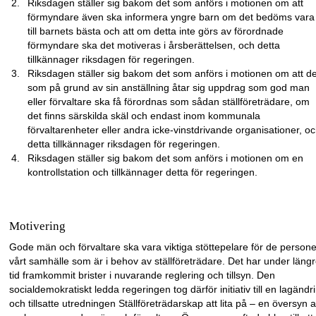
Riksdagen ställer sig bakom det som anförs i motionen om att
förmyndare även ska informera yngre barn om det bedöms vara
till barnets bästa och att om detta inte görs av förordnade
förmyndare ska det motiveras i årsberättelsen, och detta
tillkännager riksdagen för regeringen.
Riksdagen ställer sig bakom det som anförs i motionen om att d
som på grund av sin anställning åtar sig uppdrag som god man
eller förvaltare ska få förordnas som sådan ställföreträdare, om
det finns särskilda skäl och endast inom kommunala
förvaltarenheter eller andra icke-vinstdrivande organisationer, o
detta tillkännager riksdagen för regeringen.
Riksdagen ställer sig bakom det som anförs i motionen om en
kontrollstation och tillkännager detta för regeringen.
Motivering
Gode män och förvaltare ska vara viktiga stöttepelare för de persone
vårt samhälle som är i behov av ställföreträdare. Det har under läng
tid framkommit brister i nuvarande reglering och tillsyn. Den
socialdemokratiskt ledda regeringen tog därför initiativ till en lagändr
och tillsatte utredningen Ställföreträdarskap att lita på – en översyn 