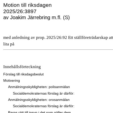
Motion till riksdagen
2025/26:3897
av Joakim Järrebring m.fl. (S)
med anledning av prop. 2025/26:92 Ett ställföreträdarskap at
lita på
Innehållsförteckning
Förslag till riksdagsbeslut
Motivering
Anmälningsskyldigheten: polisanmälan
Socialdemokraternas förslag är därför:
Anmälningsskyldigheten: orosanmälan
Socialdemokraternas förslag är därför:
Barns rätt till insyn i det som gäller dem