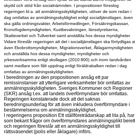
skydd och stöd från socialnämnden. I propositionen föreslog
regeringen bl.a. att anmälningsskyldigheten, utöver de som redan i
dag omfattas av anmälningsskyldighet enligt socialtjänstlagen, även
ska gälla ordnings
vakter, Arbetsförmedlingen, Försäkringskassan,
Kronofogdemyndigheten, Kust
bevakningen, länsstyrelserna,
Skatteverket och Tullverket samt anställda hos dessa myndigheter.
Vidare föreslår regeringen att det i socialtjänstlagen ska förtydligas a
även Ekobrottsmyndigheten, Migrationsverket, Åklagarmyndigheten
och anställda hos dessa myndigheter, myndigheter och
yrkesverksamma enligt skollagen (2010:800) och inom tandvården
samt medlare som fått uppdrag enligt föräldrabalken redan i dag
omfattas av anmälningsskyldigheten.
I beredningen av den propositionen ansåg ett par
remissinstanser att ytterligare verksamheter bör omfattas av
anmälningsskyldigheten. Sveriges Kommuner och Regioner
(SKR) ansåg t.ex. att landets överförmyndare bör omfattas.
Regeringen konstaterade dock att det saknas
beredningsunderlag för att även inkludera över
förmyndare i
bestämmelserna om anmälningsskyldighet.
I regeringens proposition Ett ställföreträdarskap att lita på, har
som bekant frågor om överförmyndares anmälningsplikt beret
och regeringen föreslår att en anmälnings
skyldighet till
rättsväsendet (polis eller åklagare) införs.