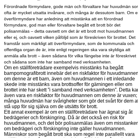
Förordnade förmyndare, gode män och förvaltare har huvudmän so
ofta är mycket utsatta invånare, och många är dessutom barn. Om 
överförmyndare har anledning att misstänka att en förordnad
förmyndare, god man eller förvaltare begått ett brott bör det
polisanmälas – detta oavsett om det är ett brott mot huvudmannen
eller ej, och oavsett vilken påföljd som är föreskriven för brottet. Det
framstår som märkligt att över
förmyn
dare, som de kommunala och
offentliga organ de är, inte enligt regeringen ska vara skyldiga att
anmäla alla brott – även sådana för vilka fängelse inte är föreskrivet
och sådana som inte har samband med verksamheten.
Om en ställföreträdare exempelvis misstänks ha begått
barnpornografibrott innebär det en riskfaktor för huvudmanne
om denne är ett barn, även om huvudmannen i ett inledande
skede inte misstänks vara brottsoffer för gärningen eller om
brottet inte har skett ”i samband med verksamheten”. Detta ka
även vara en riskfaktor för huvud
mannen om denne är vuxen;
många huvudmän har svårigheter som gör det svårt för dem at
stå upp för sig själva om de utsätts för brott.
Ett annat exempel är om en ställföreträdare har ägnat sig åt
bedrägerier och förskingring. Då är det också en risk för
huvudmannen, och det bör polisanmälas även om misstanke
om bedrägeri och förskingring inte gäller huvudmannen.
Människor som begått brott ska som regel inte parallellt vara