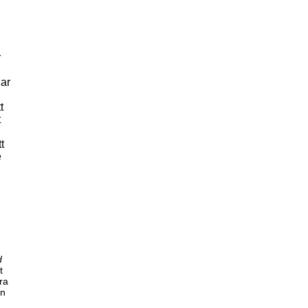
r
gar
t
t
t
e
d
t
ra
en