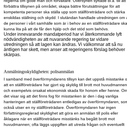
reglerna om gode män och förvaltare. Översynen syftade bl.a. till att
förbättra tillsynen på området, skapa bättre förutsättningar för att
kompetenta personer ska ställa upp som ställföreträdare och stärka
enskildas ställning och skydd. I slutändan handlade utredningen om 
de personer i vårt samhälle som är i behov av en ställ
företrädare sk
kunna lita på att de får den hjälp och det stöd som behövs.
Under innevarande mandatperiod har vi återkommande lyft
nödvändigheten av att nuvarande regering tar vidare
utredningen så att lagen kan ändras. Vi välkomnar att så nu
äntligen har skett, men anser att regeringens förslag behöver
skärpas.
Anmälningsskyldigheten: polisanmälan
I samband med överförmyndarens tillsyn kan det uppstå misstanke 
att en ställ
företrädare har gjort sig skyldig till brott mot huvudmannen
och exempelvis orsakat ekonomisk skada för honom eller henne. O
det visar sig att det finns fog för miss
tanken är den i dag vanliga
hanteringen att ställföreträdaren entledigas av överförmyn
daren, so
också utser en ny ställföreträdare. Överförmyndaren har ingen
författnings
reglerad skyldighet att göra en anmälan till polis eller
åklagare när en ställföreträdare misstänks ha begått brott mot
huvudmannen; ofta läggs uppgiften att utreda frågan och eventuellt