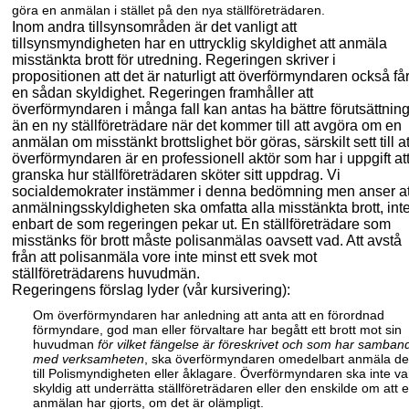
göra en anmälan i stället på den nya ställföreträdaren.
Inom andra tillsynsområden är det vanligt att
tillsynsmyndigheten har en uttrycklig skyldighet att anmäla
misstänkta brott för utredning. Regeringen skriver i
propositionen att det är naturligt att överförmyndaren också få
en sådan skyldighet. Regeringen framhåller att
överförmyndaren i många fall kan antas ha bättre förutsättnin
än en ny ställföreträdare när det kommer till att avgöra om en
anmälan om misstänkt brottslighet bör göras, särskilt sett till at
överförmyndaren är en professionell aktör som har i uppgift at
granska hur ställföreträdaren sköter sitt uppdrag. Vi
socialdemokrater instämmer i denna bedömning men anser at
anmälningsskyldigheten ska omfatta alla misstänkta brott, int
enbart de som regeringen pekar ut. En ställföreträdare som
misstänks för brott måste polisanmälas oavsett vad. Att avstå
från att polisanmäla vore inte minst ett svek mot
ställföreträdarens huvudmän.
Regeringens förslag lyder (vår kursivering):
Om överförmyndaren har anledning att anta att en förordnad
förmyndare, god man eller förvaltare har begått ett brott mot sin
huvudman
för vilket fängelse är före
skrivet och som har samban
med verksamheten
, ska överförmyndaren omedelbart anmäla de
till Polismyndigheten eller åklagare. Överförmyndaren ska inte va
skyldig att underrätta ställföreträdaren eller den enskilde om att 
anmälan har gjorts, om det är olämpligt.