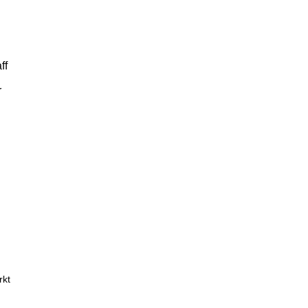
ff
r
rkt