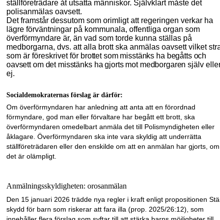
ställföreträdare åt utsatta människor. Självklart måste det
polisanmälas oavsett.
Det framstår dessutom som orimligt att regeringen verkar ha
lägre förväntningar på kommunala, offentliga organ som
överförmyndare är, än vad som torde kunna ställas på
medborgarna, dvs. att alla brott ska anmälas oavsett vilket stra
som är föreskrivet för
brottet som misstänks ha begåtts och
oavsett om det misstänks ha gjorts mot medborgaren
själv elle
ej.
Socialdemokraternas förslag är därför:
Om överförmyndaren har anledning att anta att en förordnad
förmyndare, god man eller förvaltare har begått ett brott, ska
överförmyndaren omedelbart anmäla det till Polis
myndigheten eller
åklagare. Överförmyndaren ska inte vara skyldig att underrätta
ställföreträdaren eller den enskilde om att en anmälan har gjorts, om
det är olämpligt.
Anmälningsskyldigheten: orosanmälan
Den 15 januari 2026 trädde nya regler i kraft enligt propositionen Stä
skydd för barn som riskerar att fara illa (prop. 2025/26:12), som
innehåller flera förslag som syftar till att stärka barns möjligheter till