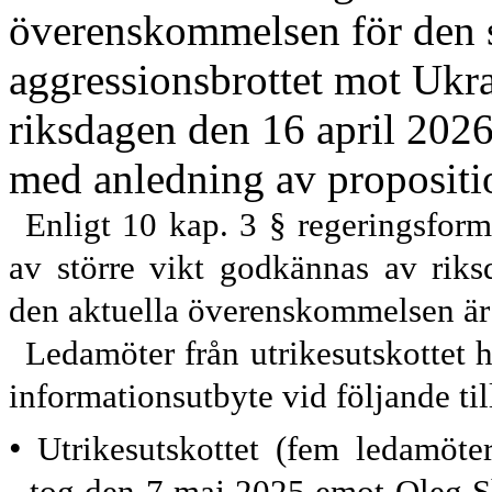
överenskommelsen för den s
aggressionsbrottet mot Ukra
riksdagen den 16 april 2026
med anledning av propositi
Enligt 10 kap. 3 § regeringsfor
av större vikt godkännas av rik
den aktuella överenskommelsen är 
Ledamöter från utrikesutskottet h
informationsutbyte vid följande til
•
Utrikesutskottet (fem ledamöter
tog den 7
maj 2025 emot Oleg Sh