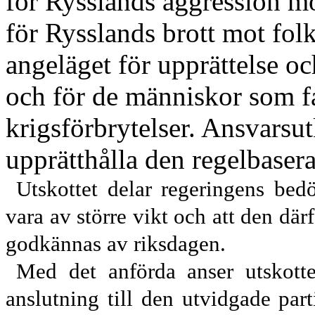
för Rysslands aggression m
för Rysslands brott mot folkr
angeläget för upprättelse oc
och för de människor som fa
krigsförbrytelser. Ansvarsut
upprätthålla den regelbaser
Utskottet delar regeringens be
vara av större vikt och att den där
godkännas av riksdagen.
Med det anförda anser utskotte
anslutning till den utvidgade part