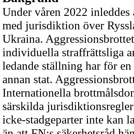
Under våren 2022 inleddes ar
med jurisdiktion över Ryssl
Ukraina. Aggressionsbrottet 
individuella straffrättsliga 
ledande ställning har för e
annan stat. Aggressions
brot
Internationella brottmålsdo
särskilda jurisdiktionsregl
icke-stadgeparter inte kan l
än att FN:s säkerhetsråd häns