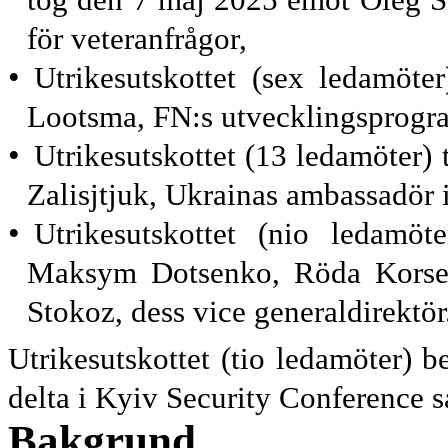
för veteranfrågor,
•
Utrikesutskottet (sex ledamöte
Lootsma, FN:s utvecklingsprogra
•
Utrikes
utskottet (13 ledamöter
Zalisjtjuk, Ukrainas ambassadör 
•
Utrikesutskottet (nio ledamö
Maksym Dotsenko, Röda Korsets
Stokoz, dess vice general
direktör
Utrikesutskottet (tio ledamöter) 
delta i Kyiv Security Conference sa
Bakgrund