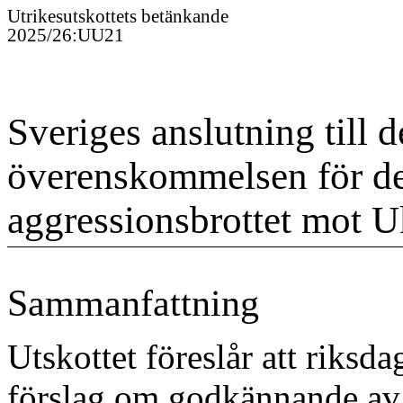
Utrikesutskottet
s
betänkande
2025/26
:
UU21
Sveriges anslutning till d
överenskommelsen för den
aggressionsbrottet mot U
Sammanfattning
Utskottet föreslår att riksd
förslag om godkännande av S