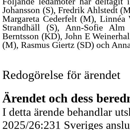
Följande ledamöter har deltagit
Johansson (S), Fredrik Ahlstedt (M
Margareta Cederfelt (M), Linnéa
Strandhäll (S), Ann-Sofie Al
Berntsson (KD), John E Weinerhal
(M), Rasmus Giertz (SD) och Anna
Redogörelse för ärendet
Ärendet och dess bered
I detta ärende behandlar uts
2025/26:231 Sveriges anslut