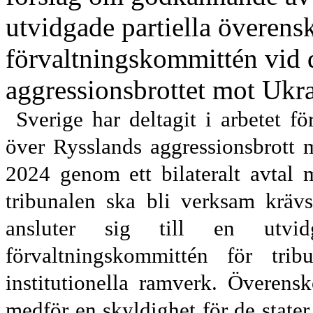
utvidgade partiella överens
förvaltningskommittén vid d
aggressionsbrottet mot Ukra
Sverige har deltagit i arbetet fö
över Rysslands aggressionsbrott m
2024 genom ett bilateralt avtal 
tribunalen ska bli verksam kräv
ansluter sig till en utvid
förvaltningskommittén för tri
institutionella ramverk. Överens
medför en skyldighet för de stater 