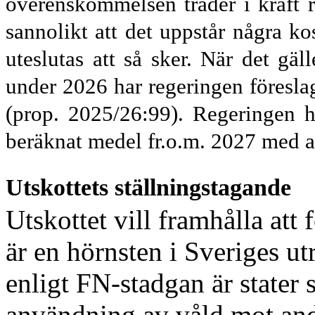
överens
kommelsen träder i kraft 
sannolikt att det uppstår några ko
uteslutas att så sker. När det g
under 2026 har regeringen föresla
(prop. 2025/26:99). Regeringen 
beräknat medel fr.o.m. 2027 med a
Utskottets ställningstagande
Utskottet vill framhålla att
är en hörnsten i Sveriges ut
enligt FN-stadgan är stater s
användning av våld mot andr