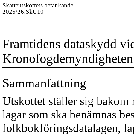
Skatteutskottet
s
betänkande
2025/26
:
SkU10
Framtidens dataskydd vid
Kronofogdemyndigheten
Sammanfattning
Utskottet ställer sig bakom 
lagar som ska benämnas bes
folkbokföringsdatalagen, la