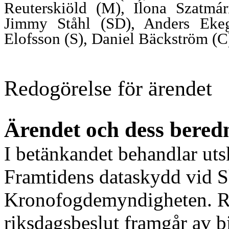
Reuterskiöld (M), Ilona Szatmá
Jimmy Ståhl (SD), Anders Ekegr
Elofsson (S), Daniel Bäckström (
Redogörelse för ärendet
Ärendet och dess bered
I betänkandet behandlar uts
Framtidens dataskydd vid Sk
Kronofogdemyndigheten. Reg
riksdagsbeslut framgår av b