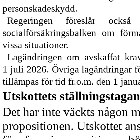
personskadeskydd.
Regeringen föreslår ocks
socialförsäkringsbalken om förmå
vissa situationer.
Lagändringen om avskaffat krav
1
juli
2026. Övriga lagändringar fö
tillämpas för tid fr.o.m. den 1
janu
Utskottets ställningstaga
Det har inte väckts någon 
propositionen. Utskottet an
förs fram i propositionen bö