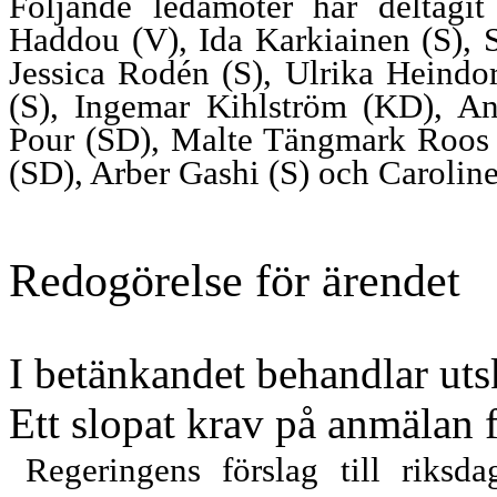
Följande ledamöter har deltagit
Haddou (V), Ida Karkiainen (S), 
Jessica Rodén (S), Ulrika Heindo
(S), Ingemar Kihlström (KD), A
Pour (SD), Malte Tängmark Roos (
(SD), Arber Gashi (S) och Carolin
Redogörelse för ärendet
I betänkandet behandlar uts
Ett slopat krav på anmälan
Regeringens förslag till riksd