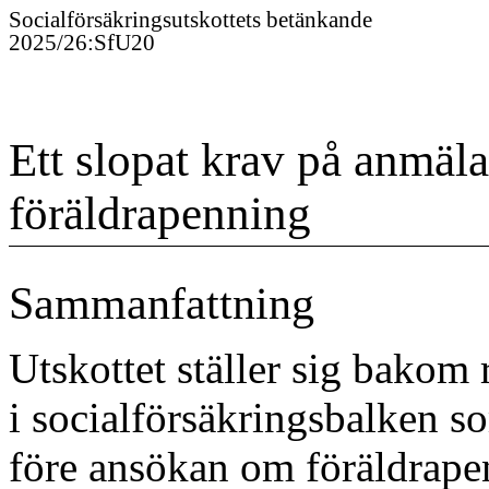
Socialförsäkringsutskottet
s
betänkande
2025/26
:
SfU20
Ett slopat krav på anmäl
föräldrapenning
Sammanfattning
Utskottet ställer sig bakom 
i socialförsäkringsbalken s
före ansökan om föräldrapen