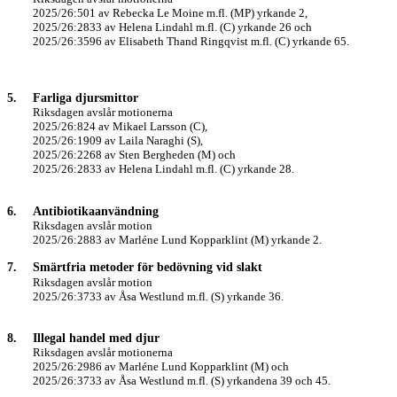
2025/26:501 av Rebecka Le Moine m.fl. (MP) yrkande 2,
2025/26:2833 av Helena Lindahl m.fl. (C) yrkande 26 och
2025/26:3596 av Elisabeth Thand Ringqvist m.fl. (C) yrkande 65.
5.
Farliga djursmittor
Riksdagen avslår motionerna
2025/26:824 av Mikael Larsson (C),
2025/26:1909 av Laila Naraghi (S),
2025/26:2268 av Sten Bergheden (M) och
2025/26:2833 av Helena Lindahl m.fl. (C) yrkande 28.
6.
Antibiotikaanvändning
Riksdagen avslår motion
2025/26:2883 av Marléne Lund Kopparklint (M) yrkande 2.
7.
Smärtfria metoder för bedövning vid slakt
Riksdagen avslår motion
2025/26:3733 av Åsa Westlund m.fl. (S) yrkande 36.
8.
Illegal handel med djur
Riksdagen avslår motionerna
2025/26:2986 av Marléne Lund Kopparklint (M) och
2025/26:3733 av Åsa Westlund m.fl. (S) yrkandena 39 och 45.