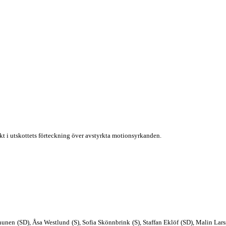
 i utskottets förteckning över avstyrkta motionsyrkanden.
nunen (SD), Åsa Westlund (S), Sofia Skönnbrink (S), Staffan Eklöf (SD), Malin Larss