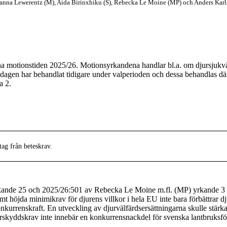
Joanna Lewerentz (M), Aida Birinxhiku (S), Rebecka Le Moine (MP) och Anders Karl
na motionstiden 2025/26. Motionsyrkandena handlar bl.a. om djursjukvård
agen har behandlat tidigare under valperioden och dessa behandlas därfö
a 2.
ag från beteskrav.
de 25 och 2025/26:501 av Rebecka Le Moine m.fl. (MP) yrkande 3 anfö
höjda minimikrav för djurens villkor i hela EU inte bara förbättrar dj
konkurrenskraft. En utveckling av djurvälfärdsersättningarna skulle s
rskyddskrav inte innebär en konkurrensnackdel för svenska lantbruksföre