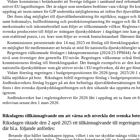
Vidare konstateras i betänkandet att Sverige tidigare i samband med reformarb
utöver EU lagstiftningen. Det är något som utredaren bedömer vara viktigt för konku
uppdrag att inom ramen för GJP undersöka möjligheterna att införa fler djurvälfär
Det finns idag möjlighet till djurvälfärdsersättning för mjölkkor, suggor och
samt foderanalys, hullbedömning och produktionsplanering för suggor och får. En
merkostnader och inkomstbortfall som följer av tillkommande villkor. Reglerna till
svenska producenter till följd av strängare djurskyddskrav i dagsläget inte kan ge
som etablerad praxis, t.ex. krav som följer av svensk branschstandard. Däremot får
Kommissionen presenterade den 14 maj 2025 ett förslag till förenklings
paket
en möjlighet för medlemsstater att betala ut stöd för nationella djurskyddsregler 
Regeringen välkomnade förslaget i faktapromemorian (2024/25:FPM44). Av den sve
nivå som överstiger den generella EU-nivån. Regeringen välkomnar också förslag
kommissionens förslag till förenklingspaket. Det framgår exempelvis av den komm
nationella djurskyddskrav som går utöver nivån i EU-regelverken, då det ger föruts
Vidare föreslog regeringen i budgetpropositionen för 2026 (prop. 2025/26:1 u
hålla mjölkkor på bete.
Riksdagen biföll regeringens förslag i budgetpropositi
Jordbruksverkets förslag bygger på att den befintliga djurvälfärdsersättningen f
finns i den svenska djurskydds
lagstiftningen och den sökande ska upprätta en b
igenom.
Jordbruksverket har i regleringsbrevet för 2026 fått i uppdrag att ta fram ett 
redovisas senast den 1 mars 2026.
Riksdagens tillkännagivande om att värna och utveckla det svenska bete
Riksdagen riktade den 2 april 2025 ett tillkännagivande till regering
där bl.a. följande anfördes:
Betande djur håller landskapen öppna, vilket i sin tur skyddar många vilda väx
motion och en bättre hälsa. Dessutom bidrar beteskravet till en konkurrensförd