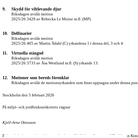
9.
Skydd för viltlevande djur
Riksdagen avslår motion
2025/26:3429 av Rebecka Le Moine m.fl. (MP).
10.
Delfinarier
Riksdagen avslår motion
2025/26:405 av Martin Ådahl (C) yrkandena 1 i denna del, 3 och 4.
11.
Virtuella stängsel
Riksdagen avslår motion
2025/26:3733 av Åsa Westlund m.fl. (S) yrkande 13.
12.
Motioner som bereds förenklat
Riksdagen avslår de motionsyrkanden som finns upptagna under denna punkt
Stockholm den 5 februari 2026
På miljö- och jordbruksutskottets vägnar
Kjell-Arne Ottosson
Följande ledamöter har deltagit i beslutet: Kjell-Arne Ottosson (KD), Martin Kin