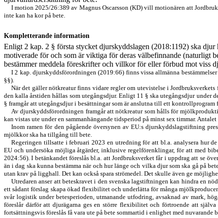
I motion 2025/26:389 av Magnus Oscarsson (KD) vill motionären att Jordbruksve
inte kan ha kor på bete.
Kompletterande information
Enligt 2 kap. 2 § första stycket djurskyddslagen (2018:1192) ska djur h
motiverade för och som är viktiga för deras välbefinnande (naturligt
bestämmer meddela föreskrifter och villkor för eller förbud mot viss dju
I 2 kap. djurskyddsförordningen (2019:66) finns vissa allmänna bestäm
melser 
§§).
När det gäller nötkreatur finns vidare regler om utevistelse i Jordbruks
verkets 
den kalla årstiden hållas som utegångsdjur. Enligt 11 § ska utegångsdjur under den 
§ framgår att utegångsdjur i besättningar som är anslutna till ett kontrollprogram
Av djurskyddsförordningen framgår att nötkreatur som hålls för mjölkprodukti
kan vistas ute under en sammanhängande tidsperiod på minst sex timmar. Antalet dy
Inom ramen för den pågående översynen av EU:s djurskyddslagstiftning prese
mjölkkor ska ha tillgång till bete.
Regeringen tillsatte i februari 2023 en utredning för att bl.a. analysera hu
EU och undersöka möjliga åtgärder, inklusive regelförenklingar, för att med bi
2024:56). I betänkandet föreslås bl.a. att Jordbruksverket får i uppdrag att se öve
än i dag ska kunna bestämma när och hur länge och vilka djur som ska gå på bete vi
utan krav på ligghall. Det kan också spara strömedel. Det skulle även ge möjlighet
Utredaren anser att beteskravet i den svenska lagstiftningen kan hindra en nöd
ett sådant förslag skapa ökad flexibilitet och underlätta för många mjölkproducen
svår logistik under betesperioden, utmanande utfodring, avsaknad av mark, höga
föreslår därför att djurägarna ges en större flexibilitet och förtroende att sj
fortsättningsvis föreslås få vara ute på bete sommartid i enlighet med nuvarande 