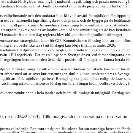
tt ersätta för åtgärder som ingår i nationell lagstiftning och praxis men som går
 Utredaren föreslår även att Jordbruksverket inför nästa programperiod för GJP får i
ens välbefinnande och den omfattar bl.a. klövhälsovård för mjölkkor, fårklippning
år utöver nationella lagstiftningskrav och praxis, och de bygger på de beräknade
lls för mjölkproduktion. Det innebär att ersättning för eventuella merkostnader för
att utgöra lagkrav, vidtas av lantbrukare i så stor omfattning att de kan betraktas
 24 månader fr.o.m. den dag reglerna blev obligatoriska för jordbruks
företaget.
emsstaternas strategiska planer för GJP. Kommissionen föreslog bl.a. att det införs
ing är att beslut ska tas så att förslaget kan börja tillämpas under 2026.
aterar till djurvälfärd bör vara möjligt att ersätta för lagkrav och praxis för en
ivån i EU-regelverk. Det är en linje som Sverige drivit vid förhandlingarna om
geringen betonar att den är särskilt positiv till förslaget att kunna betala för
jurvälfärdsersättning för att kompensera lantbrukare för ökade kostnader för att
 ett arbete med att se över hur ersättningen skulle kunna implementeras i Sverige.
tning för att hålla mjölkkor på bete. Betesgång ska genomföras enligt de krav som
örutsättning att kommissionens förslag om förenklingar inom jordbruksstöden går
a nötköttsproduktionen i hela landet och bidra till biologisk mångfald. Förslag ska
0, rskr. 2024/25:169). Tillkännagivandet är baserat på en reservation
djurens välmående. Förutom att djuren får utlopp för sitt naturliga beteende får de
 varor ökar. Vi ser ett behov av att modernisera regelverket för att underlätta för