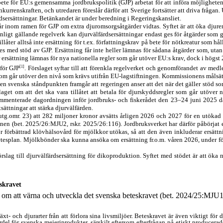
ete för EU:s gemensamma jordbrukspolitik (GJP) arbetat för att införa möjligheten a
rrenskraften, och utredaren föreslår därför att Sverige fortsätter att driva frågan.
dsersättningar
. Betänkandet är under beredning i Regeringskansliet.
 får inom ramen för GJP om extra djuromsorgsåtgärder vidtas. Syftet är att öka djur
ligt gällande regelverk kan djurvälfärdsersättningar endast ges för åtgärder som g
åter alltså inte ersättning för t.ex. författningskrav på bete för nötkreatur som hå
s med stöd av GJP. Ersättning får inte heller lämnas för sådana åtgärder som, utan 
 ersättning lämnas för nya nationella regler som går utöver EU:s krav, dock i högst
[1]
 för GJP
. Förslaget syftar till att förenkla regelverket och genomförandet av medl
som går utöver den nivå som krävs utifrån EU-lagstiftningen. Kommissionens målsättn
nska ståndpunkten framgår att regeringen anser att det när det gäller stöd som rel
et om att det ska vara tillåtet att betala för djurskydds
regler som går utöver n
enterade dagordningen inför jordbruks- och fiskerådet den 23–24 juni 2025 där re
ättningar att stärka djur
välfärden.
tg.omr. 23) att 282 miljoner kronor avsätts årligen 2026 och 2027 för en utökad d
onen (bet. 2025/26:MJU2, rskr. 2025/26:116). Jordbruks
verket har därför påbörjat
ör förbättrad klövhälsovård för mjölkkor utökas, så att den även inkluderar ersät
etesplan. Mjölkbönder ska kunna ansöka om ersättning fr.o.m. våren 2026, under f
förslag till djurvälfärdsersättning för dikoproduktion. Syftet med stödet är att ök
skravet
en om att värna och utveckla det svenska beteskravet (bet. 2024/25:MJU1
t- och djurarter från att förlora sina livsmiljöer. Beteskravet är även viktigt för 
el för svenska mejeriprodukter, särskilt eftersom efterfrågan på etiskt producerade