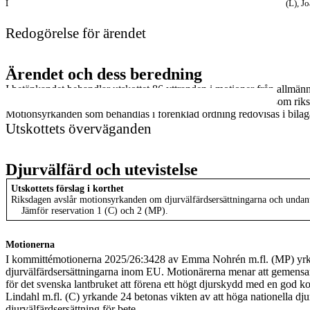
Lars Johnsson (M), Kajsa Fredholm (V), Victoria Tiblom (SD), Elin Nilsson (L), 
Redogörelse för ärendet
Ärendet och dess beredning
I betänkandet behandlar utskottet 86 yttranden i motioner från allmän
antal yrkanden tar upp samma eller i huvudsak samma frågor som riksd
Motionsyrkanden som behandlas i förenklad ordning redovisas i bilag
Utskottets överväganden
Djurvälfärd och utevistelse
Utskottets förslag i korthet
Riksdagen avslår motionsyrkanden om djurvälfärdsersättningarna och undant
Jämför reservation 1 (C) och 2 (MP).
Motionerna
I kommittémotionerna 2025/26:3428 av Emma Nohrén m.fl. (MP) yrkan
djurvälfärds
ersättningarna inom EU. Motionärerna menar att gemensamt 
för det svenska lantbruket att förena ett högt djurskydd med en god 
Lindahl m.fl. (C) yrkande 24 betonas vikten av att höga nationella dju
djurvälfärdsersättning för bete.