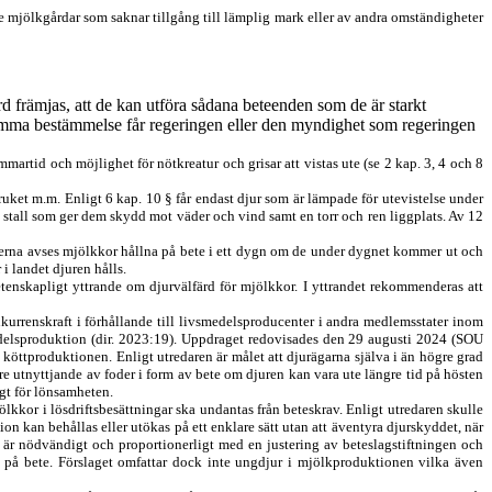
e mjölkgårdar som saknar tillgång till lämplig mark eller av andra omständigheter
ärd främjas, att de kan utföra sådana beteenden som de är starkt
 samma bestämmelse får regeringen eller den myndighet som regeringen
mmartid och möjlighet för nötkreatur och grisar att vistas ute (se 2 kap. 3, 4 och 8
uket m.m. Enligt 6 kap. 10 § får endast djur som är lämpade för utevistelse under
nat stall som ger dem skydd mot väder och vind samt en torr och ren liggplats. Av 12
fterna avses mjölkkor hållna på bete i ett dygn om de under dygnet kommer ut och
i landet djuren hålls.
enskapligt yttrande om djurvälfärd för mjölkkor. I yttrandet rekommenderas att
kurrenskraft i förhållande till livsmedelsproducenter i andra medlemsstater inom
medelsproduktion (dir. 2023:19). Uppdraget redovisades den 29 augusti 2024 (SOU
 i köttproduktionen. Enligt utredaren är målet att djurägarna själva i än högre grad
tre utnyttjande av foder i form av bete om djuren kan vara ute längre tid på hösten
igt för lönsamheten.
lkkor i lösdriftsbesättningar ska undantas från beteskrav. Enligt utredaren skulle
n kan behållas eller utökas på ett enklare sätt utan att äventyra djurskyddet, när
 är nödvändigt och proportionerligt med en justering av beteslagstiftningen och
 gå på bete. Förslaget omfattar dock inte ungdjur i mjölkproduktionen vilka även