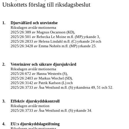
Utskottets förslag till riksdagsbeslut
1.
Djurvälfärd och utevistelse
Riksdagen avslår motionerna
2025/26:389 av Magnus Oscarsson (KD),
2025/26:501 av Rebecka Le Moine m.fl. (MP) yrkande 3,
2025/26:2833 av Helena Lindahl m.fl. (C) yrkande 24 och
2025/26:3428 av Emma Nohrén m.fl. (MP) yrkande 25.
2.
Veterinärer och säkrare djursjukvård
Riksdagen avslår motionerna
2025/26:672 av Hanna Westerén (S),
2025/26:2403 av Markus Wiechel (SD),
2025/26:3142 av Patrik Karlson (L) och
2025/26:3733 av Åsa Westlund m.fl. (S) yrkandena 49, 51 och 52.
3.
Effektiv djurskyddskontroll
Riksdagen avslår motion
2025/26:3733 av Åsa Westlund m.fl. (S) yrkande 34.
4.
EU:s djurskyddslagstiftning
Riksdagen avslår motionerna