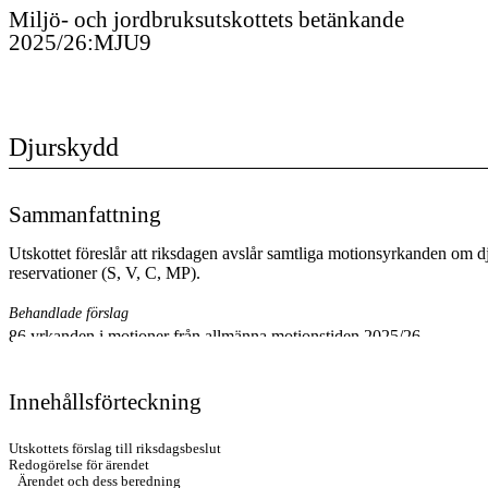
Miljö- och jordbruksutskottet
s
betänkande
2025/26
:
MJU9
Djurskydd
Sammanfattning
Utskottet föreslår att riksdagen avslår samtliga motionsyrkanden om 
reservationer (S, V, C, MP).
Behandlade förslag
86 yrkanden i motioner från allmänna motionstiden 2025/26.
Innehållsförteckning
Utskottets förslag till riksdagsbeslut
Redogörelse för ärendet
Ärendet och dess beredning