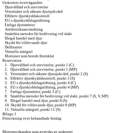
Utskottets överväganden
Djurvälfärd och utevistelse
Veterinärer och säkrare djursjukvård
Effektiv djurskyddskontroll
EU:s djurskyddslagstiftning
Farliga djursmittor
Antibiotikaanvändning
Smärtfria metoder för bedövning vid slakt
Illegal handel med djur
Skydd för viltlevande djur
Delfinarier
Virtuella stängsel
Motioner som bereds förenklat
Reservation
1.
Djurvälfärd och utevistelse, punkt 1 (C)
2.
Djurvälfärd och utevistelse, punkt 1 (MP)
3.
Veterinärer och säkrare djursjukvård, punkt 2 (S)
4.
Effektiv djurskyddskontroll, punkt 3 (S)
5.
EU:s djurskyddslagstiftning, punkt 4 (C)
6.
EU:s djurskyddslagstiftning, punkt 4 (MP)
7.
Farliga djursmittor, punkt 5 (C)
8.
Smärtfria metoder för bedövning vid slakt, punkt 7 (S, V, MP)
9.
Illegal handel med djur, punkt 8 (S)
10.
Skydd för viltlevande djur, punkt 9 (MP)
11.
Virtuella stängsel, punkt 11 (S)
Bilaga 1
Förteckning över behandlade förslag
Motioner från allmänna motionstiden 2025/26
Bilaga 2
Motionsyrkanden som avstyrks av utskottet