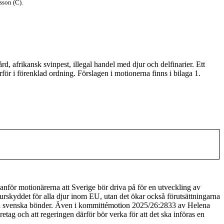
sson (C).
, afrikansk svinpest, illegal handel med djur och delfinarier. Ett
r i förenklad ordning. Förslagen i motionerna finns i bilaga 1.
r motionärerna att Sverige bör driva på för en utveckling av
urskyddet för alla djur inom EU, utan det ökar också förutsättningarna
tärka svenska bönder. Även i kommittémotion 2025/26:2833 av Helena
tag och att regeringen därför bör verka för att det ska införas en