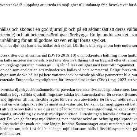
rket ska få i uppdrag att utreda en möjlighet till undantag från beteskravet för d
ållas och skötas i en god djurmiljö och på ett sådant sätt att deras välf
 beteende) och att beteendestörningar förebyggs. Enligt andra stycket i
rhållning för att tillgodose kraven enligt första stycket.
om hur djur ska hanteras, hållas och skötas. Där finns bl.a. regler om bete under so
föreskrifter och allmänna råd (SJVFS 2019:18) om nötkreaturs hållning inom lantbr
kalla årstiden när betestillväxt inte sker ha tillgång till en ligghall eller ett an
 för utegångsdjur utan hinder av 11 § får hållas i enlighet med kontrollprogrammet.
on och som är äldre än sex månader ska hållas på bete sommartid. Enligt föreskri
gn som de ska hållas på bete varierar dock beroende på olika parametrar, bl.a. var 
nterade Europeiska myndigheten för livsmedelssäkerhet (Efsa) i maj 2023 ett vet
r de svenska djurskyddsbestämmelserna påverkar svenska livsmedels
producenters kon
behållna högt ställda djurhållningskrav stärka konkurrenskraften för svensk livs
r möjligheten till mer flexibla regler för bete och utevistelse för får och nötkreatur
d en viss tidpunkt eller på annat sätt vistas ute. Det kan bl.a. möjliggöra ett bät
 att vid behov hålla vissa djur inne på försommaren för slutgödning, vilket är vikt
vändig utveckling av svensk mjölkproduktion. I utredningen föreslås därför att mjö
ter. Det kan ge fler nya mjölkföretag men innebär också att befintlig mjölkproduktio
 kostnader för mark etc. inte längre hindrar. Sammantaget anser utredaren att det
älva bedöma om, och i så fall hur länge, mjölkkor som hålls i lösdriftssystem ska
bestämmelser.