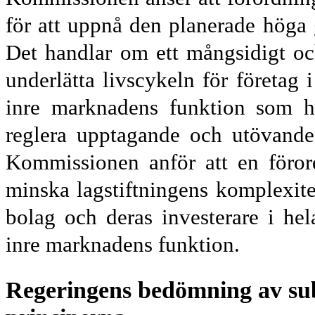
för att uppnå den planerade höga 
Det handlar om ett mångsidigt och
under
lätta livscykeln för företag i
inre marknadens funktion som he
reglera upp
tagande och utövande
Kommis
sionen anför att en föro
minska lag
stift
ningens komplexitet
bolag och deras investerare i he
inre marknadens funktion.
Regeringens bedömning av subs