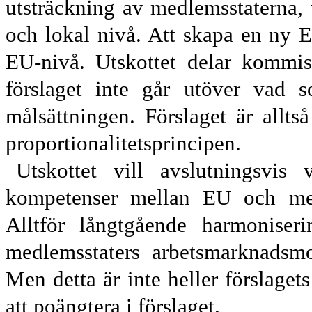
utsträckning av medlemsstaterna, v
och lokal nivå. Att skapa en ny
EU-nivå. Utskottet delar kommis
förslaget inte går utöver vad 
målsättningen. Förslaget är allts
proportionalitets
principen.
Utskottet vill avslutningsvis
kompetenser mellan EU och medl
Alltför långtgående harmoniseri
medlemsstaters arbets
marknads
mo
Men detta är inte heller förslage
att poängtera i förslaget.