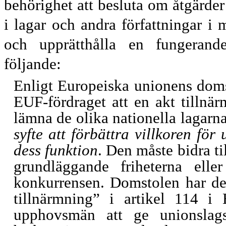
behörig
het att besluta om åtgärde
i lagar och andra författningar i m
och upprätthålla en fungeran
följande:
Enligt Europeiska unionens domst
EUF-fördraget att en akt tillnärma
lämna de olika nationella lagar
syfte att förbättra villkoren fö
dess funktion
. Den måste bidra ti
grundläggande friheterna elle
konkurrensen. Domstolen har des
tillnärmning” i artikel 114 i 
upphovsmän att ge unionslags