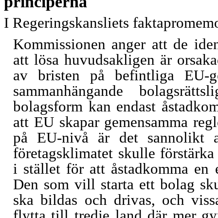
principerna
I Regeringskansliets faktapromem
Kommissionen anger att de iden
att lösa huvudsakligen är orsak
av bristen på befintliga EU-
sammanhängande bolagsrätts
bolagsform kan endast åstadk
att EU skapar gemensamma regle
på EU-nivå är det sannolikt at
företagsklimatet skulle förstärk
i stället för att åstadkomma en
Den som vill starta ett bolag sk
ska bildas och drivas, och vissa
flytta till tredje land där mer 