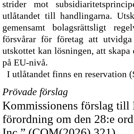
strider mot subsidiaritetsprinc
utlåtandet till hand
lingarna. Utsk
gemensamt bolags
rättsligt reg
försvårar för företag att utvidg
utskottet kan lösningen, att skap
på EU-nivå.
I utlåtandet finns en reservation 
Prövade förslag
Kommissionens förslag till
förordning om den 28:e or
Inc.” (COM(2026) 321).