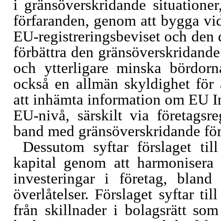
i gränsöverskridande situationer,
förfaranden, genom att bygga vi
EU-registreringsbeviset och den d
förbättra den gränsöverskridand
och ytterligare minska bördorna
också en allmän skyldighet för 
att inhämta information om EU In
EU-nivå, särskilt via företags
band med gränsöverskridande för
Dessutom syftar förslaget till
kapital genom att harmonisera 
investeringar i företag, bland
överlåtelser. Förslaget syftar ti
från skillnader i bolagsrätt som