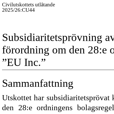
Civilutskottet
s
utlåtande
2025/26
:
CU44
Subsidiaritetsprövning a
förordning om den 28:e 
”EU Inc.”
Sammanfattning
Utskottet har subsidiaritetsprövat
den 28:e ordningens bolagsregelv