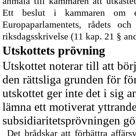
anmäla till kammaren att utkastet 
Ett beslut i kammaren om et
Europaparlamentets, rådets oc
riksdagsskrivelse (11 kap. 21 § an
Utskottets prövning
Utskottet noterar till att bö
den rättsliga grunden för för
utskottet ger inte det i sig 
lämna ett motiverat yttrande 
subsidiaritets
prövningen gör
Det brådskar att förbättra affär