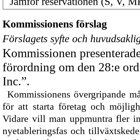
Jämför reservationen (S, V, M
Kommissionens förslag
Förslagets syfte och huvudsakli
Kommissionen presenterade d
förordning om den 28:e or
Inc.”.
Kommissionens övergripande mål 
för att starta företag och möjlig
Vidare vill man uppmuntra fler inv
nyetable
rings
fas och tillväxtskede