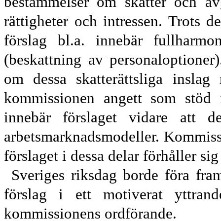
bestämmelser om skatter och avg
rättigheter och intressen. Trots 
förslag bl.a. innebär full
harmon
(beskattning av personal
optioner
om dessa skatte
rättsliga insla
kommissionen angett som stöd f
innebär förslaget vidare att de
arbetsmarknads
modeller. Kommissi
förslaget i dessa delar förhåller si
Sveriges riksdag borde föra fr
förslag i ett motiverat yttran
kommissio
nens ordförande.