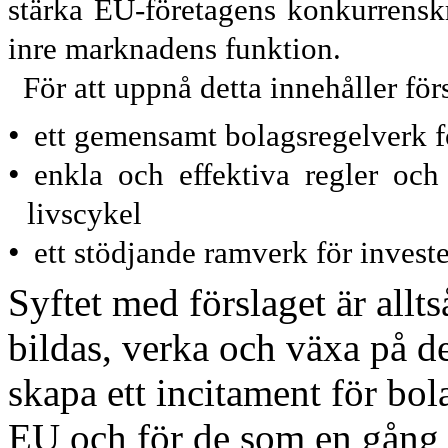
stärka EU-företagens konkurrensk
inre markna
dens funktion.
För att uppnå detta innehåller för
•
ett gemensamt bolagsregelverk f
•
enkla och effektiva regler och
livscykel
•
ett stödjande ramverk för investe
Syftet med förslaget är alltså
bildas, verka och växa på d
skapa ett incitament för bol
EU och för de som en gång 