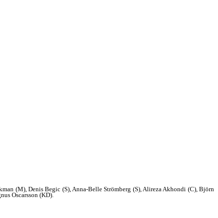
ckman (M), Denis Begic (S), Anna-Belle Strömberg (S), Alireza Akhondi (C), Björn
gnus Oscarsson (KD).