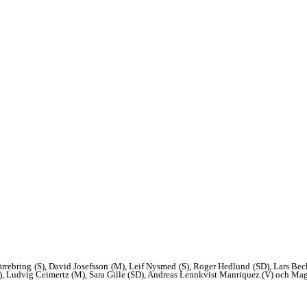
Järrebring (S), David Josefsson (M), Leif Nysmed (S), Roger Hedlund (SD), Lars Be
S), Ludvig Ceimertz (M), Sara Gille (SD), Andreas Lennkvist Manriquez (V) och Ma