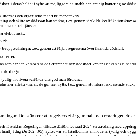
dsbon i deras helhet i syfte att möjliggöra en snabb och smidig hantering av döds
n ut
formas och organiseras för att bli mer effektiv
tning och skifte av dödsbon kan stärkas, t.ex. genom särskilda kvalifikationskrav oc
r om varor och tjänster
ar elektroniskt.
ket:
v bouppteckningar, t.ex. genom att följa prognoserna över framtida dödsfall.
rätterna:
an som har den kompetens och erfarenhet som dödsboet kräver. Det kan t.ex. handl
mar
kollegiet:
t tydligt motivera varför en viss god man förordnas.
as mer effektivt så att de gör mer nytta, t.ex. genom att införa riskbaserade stic
döm
ningar. Det stämmer att regelverket är gammalt, och regeringen delar
 och förenklas. Regeringen tillsatte därför i februari 2024 en utredning med uppdrag 
familj i dag (Ju 2024:05). Syftet var att åstadkomma en modern, tydlig och trygg