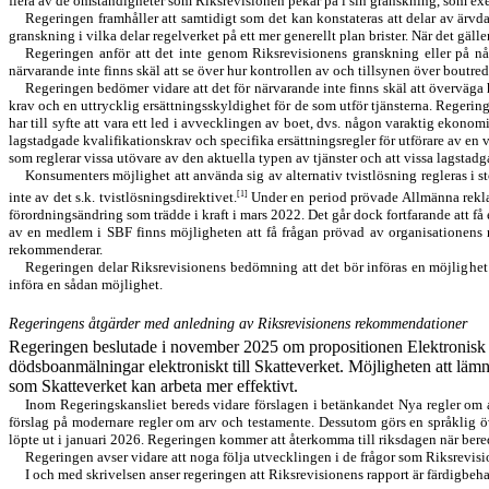
flera av de omständigheter som Riksrevisionen pekar på i sin granskning, som ex
Regeringen framhåller att samtidigt som det kan konstateras att delar av ärvda
granskning i vilka delar regelverket på ett mer generellt plan brister. När det gäl
Regeringen anför att det inte genom Riksrevisionens granskning eller på någ
närvarande inte finns skäl att se över hur kontrollen av och tillsynen över boutre
Regeringen bedömer vidare att det för närvarande inte finns skäl att överväga
krav och en uttrycklig ersättningsskyldighet för de som utför tjänsterna. Regerin
har till syfte att vara ett led i avvecklingen av boet, dvs. någon varaktig ekono
lagstadgade kvalifikations
krav och specifika ersättningsregler för utförare av en 
som reglerar vissa utövare av den aktuella typen av tjänster och att vissa lagstad
Konsumenters möjlighet att använda sig av alternativ tvistlösning regleras i s
[1]
inte av det s.k. tvistlösningsdirektivet.
Under en period prövade Allmänna rekla
förord
ningsändring som trädde i kraft i mars 2022. Det går dock fortfarande att f
av en med
lem i SBF finns möjligheten att få frågan prövad av organisationens 
rekommen
derar.
Regeringen delar Riksrevisionens bedömning att det bör införas en möjlig
het
införa en sådan möjlighet.
Regeringens åtgärder med anledning av Riksrevisionens rekommendationer
Regeringen beslutade i november 2025 om propositionen Elektronisk i
dödsbo
anmälningar elektroniskt till Skatteverket. Möjligheten att läm
som Skatteverket kan arbeta mer effektivt.
Inom Regeringskansliet bereds vidare förslagen i betänkandet Nya regler om ar
förslag på modernare regler om arv och testamente. Dessutom görs en språklig 
löpte ut i januari 2026. Regeringen kommer att återkomma till riksdagen när bere
Regeringen avser vidare att noga följa utvecklingen i de frågor som Riksrevisio
I och med skrivelsen anser regeringen att Riksrevisionens rapport är färdig
beha