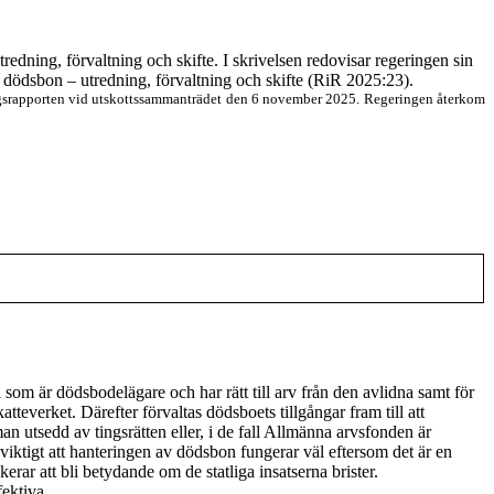
redning, förvaltning och skifte. I skrivelsen redovisar regeringen sin
v dödsbon – utredning, förvaltning och skifte (RiR 2025:23).
gsrapporten vid utskottssammanträdet den 6 november 2025. Regeringen återkom
 som är dödsbodelägare och har rätt till arv från den avlidna samt för
teverket. Därefter förvaltas dödsboets tillgångar fram till att
n utsedd av tingsrätten eller, i de fall Allmänna arvsfonden är
iktigt att hanteringen av dödsbon fungerar väl eftersom det är en
rar att bli betydande om de statliga insatserna brister.
fektiva.