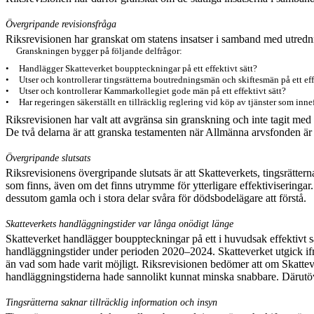
Övergripande revisionsfråga
Riksrevisionen har granskat om statens insatser i samband med utrednin
Granskningen bygger på följande delfrågor:
•
Handlägger Skatteverket bouppteckningar på ett effektivt sätt?
•
Utser och kontrollerar tingsrätterna boutredningsmän och skiftesmän på ett eff
•
Utser och kontrollerar Kammarkollegiet gode män på ett effektivt sätt?
•
Har regeringen säkerställt en tillräcklig reglering vid köp av tjänster som inne
Riksrevisionen har valt att avgränsa sin granskning och inte tagit med
De två delarna är att granska testamenten när Allmänna arvs
fonden är 
Övergripande slutsats
Riksrevisionens övergripande slutsats är att Skatteverkets, tingsrätte
som finns, även om det finns utrymme för ytterligare effektivisering
dessutom gamla och i stora delar svåra för dödsbodelägare att förstå.
Skatteverkets handläggningstider var långa onödigt länge
Skatteverket handlägger bouppteckningar på ett i huvudsak effektivt sätt
handläggningstider under perioden 2020–2024. Skatteverket utgick if
än vad som hade varit möjligt. Riksrevisionen bedömer att om Skattever
handläggningstiderna hade sannolikt kunnat minska snabbare. Därutöve
Tingsrätterna saknar tillräcklig information och insyn