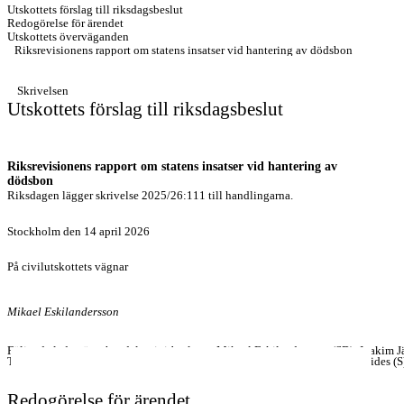
Utskottets förslag till riksdagsbeslut
Redogörelse för ärendet
Utskottets överväganden
Riksrevisionens rapport om statens insatser vid hantering av dödsbon
Bilaga
Förteckning över behandlade förslag
Skrivelsen
Utskottets förslag till riksdagsbeslut
Riksrevisionens rapport om statens insatser vid hantering av
dödsbon
Riksdagen lägger skrivelse 2025/26:111 till handlingarna.
Stockholm den 14 april 2026
På civilutskottets vägnar
Mikael Eskilandersson
Följande ledamöter har deltagit i beslutet: Mikael Eskilandersson (SD), Joakim 
Tidland (SD), Amanda Palmstierna (MP), Mats Persson (L), Markus Kallifatides (
Redogörelse för ärendet