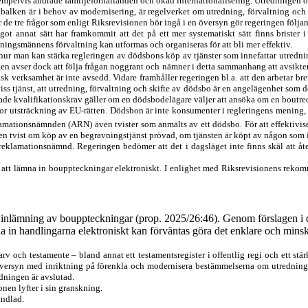
empelvis ändrade familjeförhållanden och ökad inter
nationalisering. Utredningen 
balken är i behov av modernisering, är regelverket om utredning, förvaltning och s
ler de tre frågor som enligt Riksrevisionen bör ingå i en översyn gör regeringen föl
ot annat sätt har framkommit att det på ett mer systematiskt sätt finns brister
dningsmännens förvaltning kan utformas och organiseras för att bli mer effektiv.
 hur man kan stärka regleringen av dödsbons köp av tjänster som innefattar utredn
gen avser dock att följa frågan noggrant och nämner i detta sammanhang att avsikten
misk verksam
het är inte avsedd. Vidare framhåller regeringen bl.a. att den arbetar bre
viss tjänst, att utredning, förvaltning och skifte av dödsbo är en angelägenhet som dö
gade kvalifika
tionskrav gäller om en dödsbodelägare väljer att ansöka om en boutr
tor utsträckning av EU-rätten. Dödsbon är inte konsumenter i regleringens mening, o
mationsnämnden (ARN) även tvister som anmälts av ett dödsbo. För att effektivi
å en tvist om köp av en begravnings
tjänst prövad, om tjänsten är köpt av någon som
reklamationsnämnd. Regeringen bedömer att det i dagsläget inte finns skäl att åt
 att lämna in bouppteckningar elektroniskt. I enlighet med Riksrevi
sionens rekomm
nlämning av bouppteckningar (prop. 2025/26:46). Genom förslagen i den
na in handlingarna elektroniskt kan förväntas göra det enklare och mins
v och testamente – bland annat ett testamentsregister i offentlig regi och ett stä
översyn med inriktning på förenkla och modernisera bestäm
melserna om utredning,
dningen är avslutad.
nen lyfter i sin granskning.
ndlad.