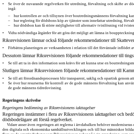
•
Se över de nuvarande regelverken för utredning, förvaltning och skifte av dö
ingå:
–
hur kontrollen av och tillsynen över boutredningsmännens förvaltning ka
–
hur reglering för dödsbons köp av tjänster som innefattar utredning, förval
–
hur dödsbon kan få större möjligheter till alternativ tvistlösning vid tviste
•
Vidta nödvändiga åtgärder för att göra det möjligt att lämna in bouppteck
ning
Riksrevisionen lämnar också följande rekommendationer till Skattever
•
Förbättra planeringen av verksamheten i relation till det förväntade in
flödet a
Dessutom lämnar Riksrevisionen följande rekommendationer till tings
•
Se till att ta in den information som krävs för att kunna utse en boutred
nings
m
Slutligen lämnar Riksrevisionen följande rekommendationer till Kam
•
Se till att förordnandeprocessen blir transparent, saklig och opartisk genom at
•
Se över hur resurserna för kontroll av de gode männens förvaltning kan använd
de gode männens tidredovisning.
Regeringens skrivelse
Regeringens bedömning av Riksrevisionens iakttagelser
Regeringen instämmer i flera av Riksrevisionens iakttagelser och be
dödsbodelägare att förstå regelverket.
Vidare anser även regeringen att reglerna i ärvdabalken behöver moderni
seras
den digitala och ekonomiska samhällsutvecklingen och till hur människor bildar 