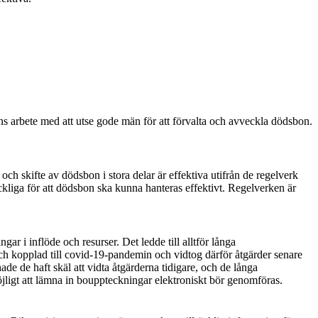
s arbete med att utse gode män för att förvalta och av
veckla dödsbon.
ch skifte av dödsbon i stora delar är effektiva utifrån de regelverk
räckliga för att dödsbon ska kunna hanteras effektivt. Regelverken är
ar i inflöde och resurser. Det ledde till alltför långa
 och kopplad till covid-19-pandemin och vidtog därför åtgärder senare
de de haft skäl att vidta åtgärderna tidigare, och de långa
ligt att lämna in bouppteckningar elektroniskt bör genomföras.