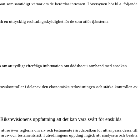
bon som samtidigt värnar om de berördas intressen. I översynen bör bl.a. följande
h en uttrycklig ersättningsskyldighet för de som utför tjänsterna
a om att tydligt efterfråga information om dödsboet i samband med ansökan.
kprovskontroller i delar av den ekonomiska redo
visningen och stärka kontrollen av
 Riks
revisionens uppfattning att det kan vara svårt för enskilda
att se över reglerna om arv och testamente i ärvdabalken för att anpassa dessa till
 arvs- och testaments
rätt. I utredningens uppdrag ingick att analysera och beakta