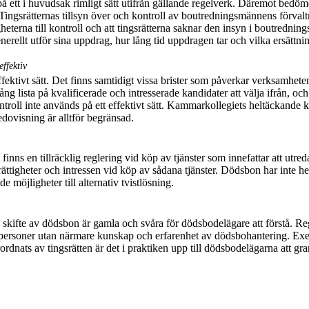
å ett i huvudsak rimligt sätt utifrån gällande regelverk. Däremot bedöm
Tingsrätternas tillsyn över och kontroll av boutredningsmännens förval
terna till kontroll och att tingsrätterna saknar den insyn i boutredning
erellt utför sina uppdrag, hur lång tid uppdragen tar och vilka ersättni
ffektiv
ffektivt sätt. Det finns samtidigt vissa brister som påverkar verksamhet
ång lista på kvalificerade och intresserade kandidater att välja ifrån, o
ntroll inte används på ett effektivt sätt. Kammar
kollegiets heltäckande 
ovisning är alltför begränsad.
finns en tillräcklig reglering vid köp av tjänster som innefattar att utre
ättigheter och intressen vid köp av sådana tjänster. Dödsbon har inte helle
möjligheter till alternativ tvistlösning.
 skifte av dödsbon är gamla och svåra för dödsbodelägare att förstå. Re
tpersoner utan närmare kunskap och erfarenhet av dödsbohantering. Exem
nats av tingsrätten är det i praktiken upp till dödsbodelägarna att gran