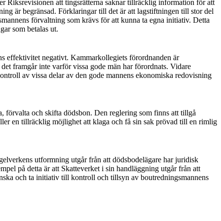
er Riks
revisionen att tingsrätterna saknar tillräcklig information för att
tning är begränsad. För
klar
ingar till det är att lagstiftningen till stor del
smannens förvaltning som krävs för att kunna ta egna initiativ. Detta
ngar som betalas ut.
ens effektivitet negativt. Kammarkollegiets förordnanden är
ch det framgår inte varför vissa gode män har förordnats. Vidare
kontroll av vissa delar av den gode mannens ekonom
iska redovisning
da, förvalta och skifta dödsbon. Den reglering som finns att tillgå
r en tillräcklig möjlighet att klaga och få sin sak prövad till en rimlig
gelverkens utformning utgår från att dödsbodelägare har juridisk
pel på detta är att Skatte
verket i sin handläggning utgår från att
ska och ta initiativ till kontroll och tillsyn av boutredningsmannens