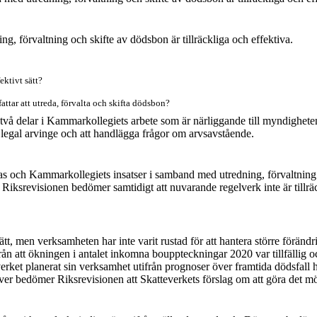
g, förvaltning och skifte av dödsbon är tillräckliga och effektiva.
ektivt sätt?
fattar att utreda, förvalta och skifta dödsbon?
 två delar i Kammarkollegiets arbete som är närliggande till myndigheten
legal arvinge och att hand
lägga frågor om arvsavstående.
rnas och Kammarkollegiets insatser i samband med utredning, förvaltning o
ar. Riksrevisionen bedömer sam
tidigt att nuvarande regelverk inte är till
, men verksamheten har inte varit rustad för att hantera större förändring
rån att ökningen i antalet inkomna boupp
teckningar 2020 var tillfällig
ket planerat sin verksamhet utifrån prognoser över framtida dödsfall ha
r bedömer Riksrevisionen att Skatteverkets förslag om att göra det möj