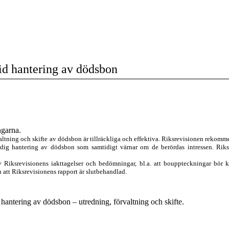
vid hantering av dödsbon
ngarna.
altning och skifte av dödsbon är tillräckliga och effektiva. Riksrevisionen rekomme
idig hantering av dödsbon som samtidigt värnar om de berördas intressen. Riks
 Riksrevisionens iakttagelser och bedömningar, bl.a. att bouppteckningar bör 
 att Riksrevisionens rapport är slutbehandlad.
 hantering av dödsbon – utredning, förvaltning och skifte.