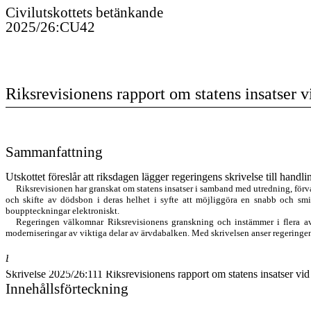
Civilutskottet
s
betänkande
2025/26
:
CU42
Riksrevisionens rapport om statens insatser 
Sammanfattning
Utskottet föreslår att riksdagen lägger regeringens skrivelse till handli
Riksrevisionen har granskat om statens insatser i samband med utredning, förv
och skifte av dödsbon i deras helhet i syfte att möjliggöra en snabb och sm
bouppteckningar elektroniskt.
Regeringen välkomnar Riksrevisionens granskning och instämmer i flera av
moderniseringar av viktiga delar av ärvdabalken. Med skrivelsen anser regeringen
Behandlade förslag
Skrivelse 2025/26:111 Riksrevisionens rapport om statens insatser vid
Innehållsförteckning