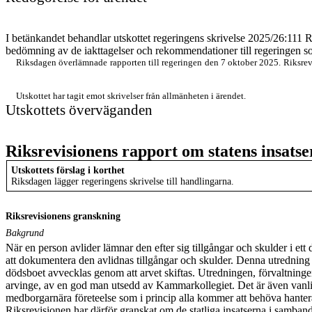
I betänkandet behandlar utskottet regeringens skrivelse 2025/26:111 R
bedömning av de iakttagelser och rekommendationer till regeringen som
Riksdagen överlämnade rapporten till regeringen den 7 oktober 2025. Riksre
till riksdagen med ovannämnda skrivelse den 3 februari 2026.
Ingen motion har väckts med anledning av skrivelsen.
Utskottet har tagit emot skrivelser från allmänheten i ärendet.
Utskottets överväganden
Riksrevisionens rapport om statens insatse
Utskottets förslag i korthet
Riksdagen lägger regeringens skrivelse till handlingarna.
Riksrevisionens granskning
Bakgrund
När en person avlider lämnar den efter sig tillgångar och skulder i ett
att dokumentera den avlidnas tillgångar och skulder. Denna utredning re
dödsboet avvecklas genom att arvet skiftas. Utredningen, förvaltninge
arvinge, av en god man utsedd av Kammarkollegiet. Det är även vanligt
medborgarnära företeelse som i princip alla kommer att behöva hantera 
Riksrevisionen har därför granskat om de statliga insatserna i samband