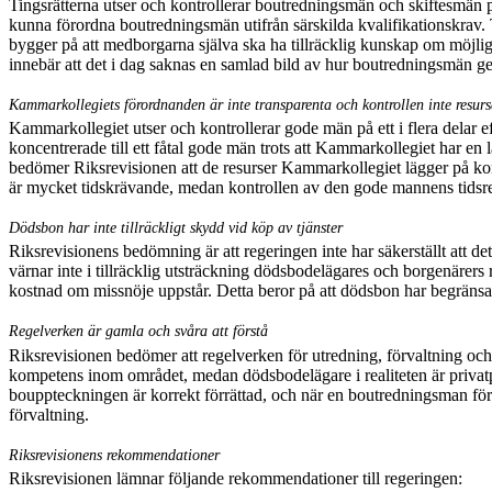
Tingsrätterna utser och kontrollerar boutredningsmän och skiftesmän p
kunna förordna boutredningsmän utifrån särskilda kvalifikationskrav. 
bygger på att medborgarna själva ska ha tillräcklig kunskap om möjlighe
innebär att det i dag saknas en samlad bild av hur boutredningsmän gen
Kammarkollegiets förordnanden är inte transparenta och kontrollen inte resurse
Kammarkollegiet utser och kontrollerar gode män på ett i flera delar e
koncentrerade till ett fåtal gode män trots att Kammarkollegiet har en l
bedömer Riksrevisionen att de resurser Kammar
kollegiet lägger på ko
är mycket tidskrävande, medan kontrollen av den gode mannens tidsred
Dödsbon har inte tillräckligt skydd vid köp av tjänster
Riksrevisionens bedömning är att regeringen inte har säkerställt att det 
värnar inte i tillräcklig utsträckning dödsbodelägares och borgenärers r
kostnad om missnöje uppstår. Detta beror på att dödsbon har begränsade 
Regelverken är gamla och svåra att förstå
Riksrevisionen bedömer att regelverken för utredning, förvaltning och
kompetens inom om
rådet, medan dödsbodelägare i realiteten är priva
bouppteckningen är korrekt förrättad, och när en boutredningsman förord
förvaltning.
Riksrevisionens rekommendationer
Riksrevisionen lämnar följande rekommendationer till regeringen: