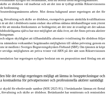
överlämnade nyligen sitt betänkande, som nu bereds inom Regerings
kansliet.
kifte av dödsbon väl inarbetat och att det inte är tydligt utifrån Riksrevisionens
jande bedömning.
 i boutredningsmännens arbete. Mot denna bakgrund anser regeringen att det för
ing, förvaltning och skifte av dödsbon, exempelvis genom särskilda kvalifikations
 är att det i dödsboets namn endast ska utföras sådana rättshandlingar som ytterst
tt för att minska förekomsten av bedrägerier, att det inte är ovanligt att det saknas
dsbodelägarna själva har stor möjlighet att råda över, att det finns privata aktörer
edningsman.
ch någon skyldighet att tillhandahålla alternativ tvist
lösning för dödsbon följer
sera nämndens verk
samhet begränsades möjlig
heten till sådan prövning genom en
 inte är medlem i Sveriges Begravningsbyråers Förbund (SBF). Om tjänsten är köpt
er utvidga möjlig
heten att pröva tvister vid ARN på det sätt som Riksrevisionen
endation har regeringen nyligen beslutat om en proposition med förslag om att
 blir det enligt regeringen möjligt att lämna in bouppteckningar och
ka kostnaderna för privatpersoner och professionella aktörer samtidigt
rkt skydd för efterlevande sambor (SOU 2025:91). I betänkandet lämnas ett flertal
 förvaltning och skifte av dödsbon. Betänkandet har remitterats och remisstiden