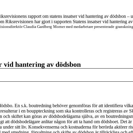
iksrevi
sionens rapport om statens insatser vid hantering av dödsbon – ut
 Riksrevisionen har gjort i rapporten Statens insatser vid hantering a
visionsdirektör Claudia Gardberg Morner med medarbetare presente
rade gransknin
r vid hantering av dödsbon
 dödsbo. En s.k. boutredning behöver genomföras för att identifiera vilka
sulterar i en bouppteckning som ska kontrolleras och registreras av Skat
n och skiftet kan göras av dödsbodelägarna själva, av en boutredningsma
 att dödsbodelägare anlitar någon för att ta hand om dödsboet. Det är v
under sitt liv. Konsekvenserna och kostnaderna för berörda aktörer riske
 med utredning, förvaltning och skifte av dödsbon är tillräckliga och ef