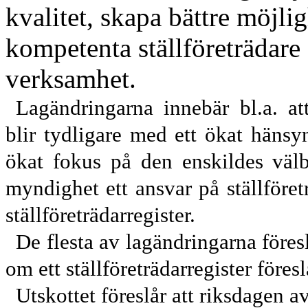
kvalitet, skapa bättre möjlig
kompetenta ställföreträdare
verk
samhet.
Lagändringarna innebär bl.a. at
blir tydligare med ett ökat hänsyn
ökat fokus på den enskildes välb
myndighet ett ansvar på ställföret
ställföreträdar
register.
De flesta av lagändringarna föresl
om ett ställföreträdarregister föres
Utskottet föreslår att riksdagen 