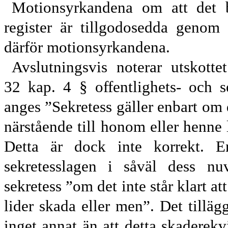
Motionsyrkandena om att det bör
register är tillgodosedda genom 
därför motionsyrkandena.
Avslutningsvis noterar utskottet
32
kap. 4
§ offentlighets- och 
anges ”Sekretess gäller enbart om 
närstående till honom eller henne 
Detta är dock inte korrekt. E
sekretesslagen i såväl dess nu
sekretess ”om det inte står klart at
lider skada eller men”. Det tilläg
inget annat än att detta skaderekv