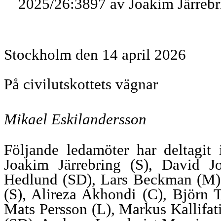
2025/26:3897 av Joakim Järrebri
Stockholm den 14 april 2026
På civilutskottets vägnar
Mikael Eskilandersson
Följande ledamöter har deltagit 
Joakim Järrebring (S), David J
Hedlund (SD), Lars Beckman (M),
(S), Alireza Akhondi (C), Björn
Mats Persson (L), Markus Kallifat