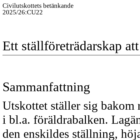
Civilutskottet
s
betänkande
2025/26
:
CU22
Ett ställföreträdarskap att
Sammanfattning
Utskottet ställer sig bakom 
i bl.a. föräldra
balken. Lagänd
den enskildes ställning, höja