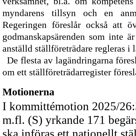
verksamhet, bl.a. om kompetens 
myndarens tillsyn och en anmä
Regeringen föreslår också att öv
godmanskaps
ärenden som inte är 
anställd ställföre
trädare regleras i 
De flesta av lagändringarna föresl
om ett ställföreträdarregister föres
Motionerna
I kommittémotion 2025/26
m.fl. (S) yrkande 171 begärs
ska införas ett nationellt stä