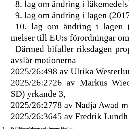
8.
lag om ändring i läkemedels
9.
lag om ändring i lagen (201
10.
lag om ändring i lagen 
melser till EU:s förordningar o
Därmed bifaller riksdagen pr
avslår motionerna
2025/26:498 av Ulrika Westerlu
2025/26:2726 av Markus Wiech
SD) yrkande 3,
2025/26:2778 av Nadja Awad m.f
2025/26:3645 av Fredrik Lundh 
2.
Ställföreträdarutredningens förslag