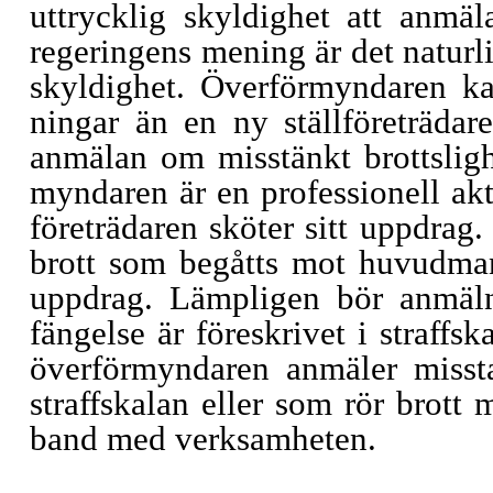
uttrycklig skyldighet att anmäl
regeringens mening är det naturl
skyldighet. Överförmyndaren kan
ningar än en ny ställföreträda
anmälan om misstänkt brottslighet
myndaren är en professionell akt
företrädaren sköter sitt uppdrag
brott som begåtts mot huvudmann
uppdrag. Lämpligen bör anmälni
fängelse är föreskrivet i straffs
överförmyndaren anmäler misst
straffskalan eller som rör brott
band med verksamheten.