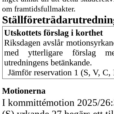
om framtids
fullmakter.
Ställföreträdarutrednin
Utskottets förslag i korthet
Riksdagen avslår motionsyrkand
med ytterligare förslag me
utredningens betänkande.
Jämför reservation 1 (S, V, C,
Motionerna
I kommittémotion 2025/26:3
(S) yrkande 27
begärs ett t