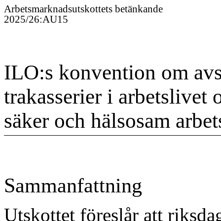
Arbetsmarknadsutskottet
s
betänkande
2025/26
:
AU15
ILO:s konvention om avs
trakasserier i arbetslive
säker och hälsosam arbet
Sammanfattning
Utskottet föreslår att riks