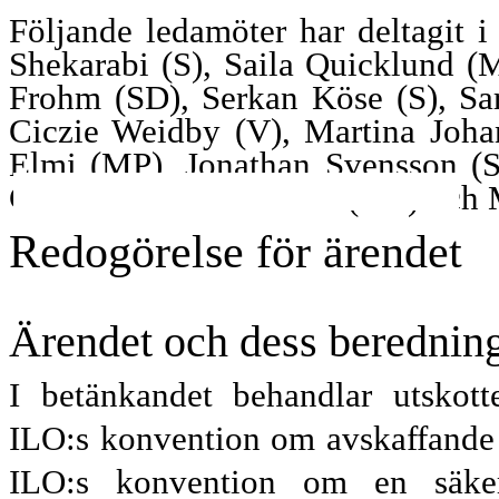
Följande ledamöter har deltagit 
Shekarabi (S), Saila Quicklund (
Frohm (SD), Serkan Köse (S), Sar
Ciczie Weidby (V), Martina Joha
Elmi (MP), Jonathan Svensson (S
Camilla Rinaldo Miller (KD) och 
Redogörelse för ärendet
Ärendet och dess berednin
I betänkandet behandlar utskott
ILO:s konvention om avskaffande a
ILO:s konvention om en säker