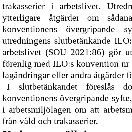
trakasserier i arbetslivet. Utr
ytterligare åtgärder om såda
konventionens övergripande sy
utredningens slutbetänkande ILO:
arbetslivet (SOU 2021:86) gör u
förenlig med ILO:s konvention nr 
lagändringar eller andra åtgärder f
I slutbetänkandet föreslås
konventionens övergripande syfte, b
i arbets
miljölagen om att arbetsmi
från våld och trakas
serier.