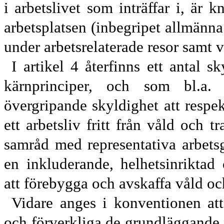
i arbetslivet som inträffar i, är kn
arbetsplatsen (inbegripet allmänna
under arbets
relaterade resor samt vi
I artikel 4 återfinns ett antal
kärnprinciper, och som bl.a.
övergripande skyldighet att respekt
ett arbetsliv fritt från våld och t
samråd med representativa arbetsg
en inklu
derande, helhetsinriktad 
att före
bygga och avskaffa våld och 
Vidare anges i konventionen att
och förverkliga de grundläggande p