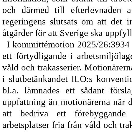
och därmed till efterlevnaden a
regeringens slutsats om att det i
åtgärder för att Sverige ska uppfyl
I kommittémotion 2025/26:3934 (S
ett förtydligande i arbetsmiljöla
våld och trakasserier. Motionärern
i slutbetänkandet ILO:s konventio
bl.a. lämnades ett sådant försl
uppfattning än motionärerna när d
att bedriva ett förebyggande 
arbetsplatser fria från våld och tra