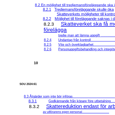
8.2 En möjlighet till tredjemansföreläggande ska inf
8.2.1
Tredjemansföreläggande skulle öka
Skatteverkets möjligheter till kontroll...
8.2.2
Möjlighet till föreläggande saknas i dag.
Skatteverket ska få mö
8.2.3
förelägga
tredje man att lämna uppgift ................
8.2.4
Undantag från kontroll.........................
8.2.5
Vite och överklagbarhet.......................
8.2.6
Personuppgiftsbehandling och integritet .
10
SOU 2024:61
8.3 Åtgärder som inte bör införas.........................................
8.3.1
Godkännande från köpare före utbetalning.....
Skattereduktion endast för ar
8.3.2
av utförarens egen personal...................................