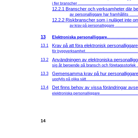
i fler branscher .................................................................
12.2.1 Branscher och verksamheter där b
av personalliggare har framhållits ..........
12.2.2 Riskbranscher som i nuläget inte o
av krav på personalliggare ...........................
13
Elektroniska personalliggare...........................
Krav på att föra elektronisk personalliggare
13.1
för byggverksamhet..........................................................
Användningen av elektroniska personalligga
13.2
sig åt beroende på bransch och företagsstorlek .....
Gemensamma krav på hur personalliggare
13.3
uppfylls på olika sätt.........................................................
Det finns behov av vissa förändringar avs
13.4
elektroniska personalliggare...........................................
14