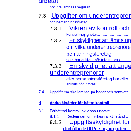
arbetat
bör inte lämnas i begäran ..............................................
Uppgifter om underentrepre
7.3
och bemanningsföretag ..................................................
Vikten av kontroll och 
7.3.1
kontrollmöjligheter..............................
7.3.2
En skyldighet att lämna up
om vilka underentreprenöre
bemanningsföretag
som har anlitats bör inte införas............
En skyldighet att ang
7.3.3
underentreprenörer
eller bemanningsföretag har eller i
anlitats bör införas.........................................
7.4
Uppgifterna ska lämnas på heder och samvete ......
8
Andra åtgärder för bättre kontroll.....................
8.1
Förbättrad kontroll av vissa utförare....................
8.1.1
Regleringen om yrkestrafiktillstånd .......
Uppgiftsskyldighet för
8.1.2
i förhållande till Polismyndigheten .......