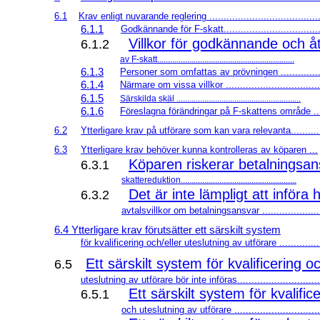
6.1
Krav enligt nuvarande reglering .......................................
6.1.1
Godkännande för
F-skatt..................................
Villkor för godkännande och åt
6.1.2
av
F-skatt................................................................
6.1.3
Personer som omfattas av prövningen ..............
6.1.4
Närmare om vissa villkor .................................
6.1.5
Särskilda skäl ..........................................................
6.1.6
Föreslagna förändringar på
F-skattens
område ..
6.2
Ytterligare krav på utförare som kan vara relevanta..........
6.3
Ytterligare krav behöver kunna kontrolleras av köparen ...
Köparen riskerar betalningsan
6.3.1
skattereduktion......................................................
Det är inte lämpligt att införa
6.3.2
avtalsvillkor om betalningsansvar .....................
6.4 Ytterligare krav förutsätter ett särskilt system
för kvalificering och/eller uteslutning av utförare ..............
Ett särskilt system för kvalificering oc
6.5
uteslutning av utförare bör inte införas.............................
Ett särskilt system för kvalific
6.5.1
och uteslutning av utförare ..............................