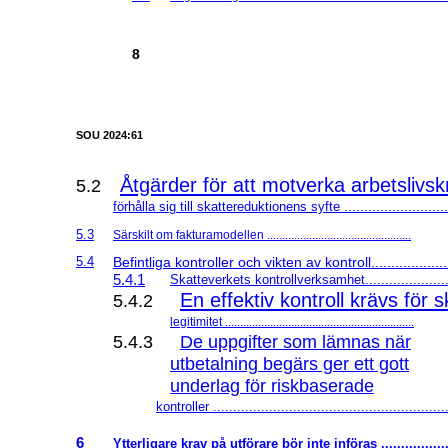
8
SOU 2024:61
Åtgärder för att motverka arbetslivsk
5.2
förhålla sig till skattereduktionens syfte ..........................
5.3
Särskilt om fakturamodellen ................................................
5.4
Befintliga kontroller och vikten av kontroll....................
5.4.1
Skatteverkets kontrollverksamhet.....................
En effektiv kontroll krävs för
5.4.2
legitimitet ...............................................................
5.4.3
De uppgifter som lämnas när
utbetalning begärs ger ett gott
underlag för riskbaserade
kontroller ..........................................................
6
Ytterligare krav på utförare bör inte införas ................