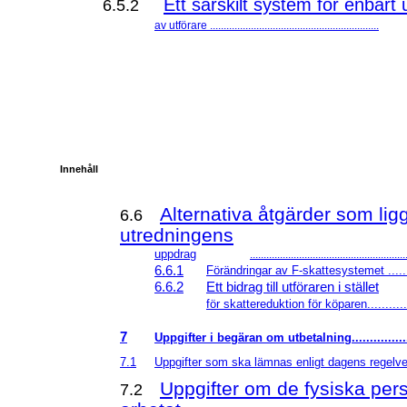
Ett särskilt system för enbart 
6.5.2
av utförare ..............................................................
Innehåll
Alternativa åtgärder som lig
6.6
utredningens
uppdrag
.........................................................
6.6.1
Förändringar av
F-skattesystemet ........
6.6.2
Ett bidrag till utföraren i stället
för skattereduktion för köparen.............
7
Uppgifter i begäran om utbetalning..................
7.1
Uppgifter som ska lämnas enligt dagens regelverk 
Uppgifter om de fysiska per
7.2