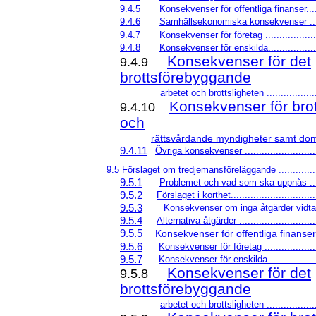
9.4.5
Konsekvenser för offentliga finanser......
9.4.6
Samhällsekonomiska konsekvenser .......
9.4.7
Konsekvenser för företag .....................
9.4.8
Konsekvenser för enskilda....................
Konsekvenser för det
9.4.9
brottsförebyggande
arbetet och brottsligheten ....................
Konsekvenser för br
9.4.10
och
rättsvårdande myndigheter samt domsto
9.4.11
Övriga konsekvenser ............................
9.5 Förslaget om tredjemansföreläggande .................
9.5.1
Problemet och vad som ska uppnås .......
9.5.2
Förslaget i korthet................................
9.5.3
Konsekvenser om inga åtgärder vidtas ..
9.5.4
Alternativa åtgärder .............................
9.5.5
Konsekvenser för offentliga finanser.....
9.5.6
Konsekvenser för företag .....................
9.5.7
Konsekvenser för enskilda....................
Konsekvenser för det
9.5.8
brottsförebyggande
arbetet och brottsligheten ....................