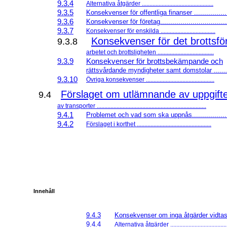
9.3.4
Alternativa åtgärder ...............................................
9.3.5
Konsekvenser för offentliga finanser ................
9.3.6
Konsekvenser för företag.................................
9.3.7
Konsekvenser för enskilda ....................................
Konsekvenser för det brottsf
9.3.8
arbetet och brottsligheten .....................................
9.3.9
Konsekvenser för brottsbekämpande och
rättsvårdande myndigheter samt domstolar ......
9.3.10
Övriga konsekvenser .............................................
Förslaget om utlämnande av uppgifte
9.4
av transporter ........................................................................
9.4.1
Problemet och vad som ska uppnås..................
9.4.2
Förslaget i korthet .................................................
Innehåll
9.4.3
Konsekvenser om inga åtgärder vidtas ...
9.4.4
Alternativa åtgärder ......................................