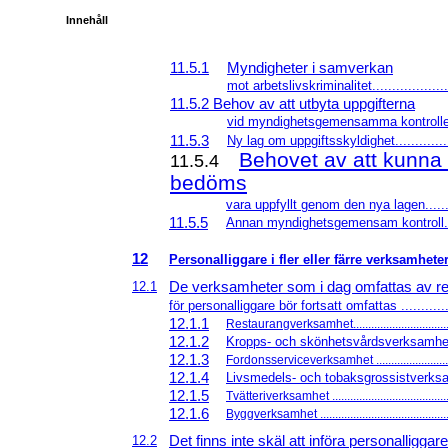
Innehåll
11.5.1
Myndigheter i samverkan
mot arbetslivskriminalitet.....................
11.5.2 Behov av att utbyta uppgifterna
vid myndighetsgemensamma kontroller...
11.5.3
Ny lag om uppgiftsskyldighet................
Behovet av att kunna 
11.5.4
bedöms
vara uppfyllt genom den nya lagen.........
11.5.5
Annan myndighetsgemensam kontroll.....
12
Personalliggare i fler eller färre verksamheter...
De verksamheter som i dag omfattas av re
12.1
för personalliggare bör fortsatt omfattas ..............
12.1.1
Restaurangverksamhet..................................
12.1.2
Kropps- och skönhetsvårdsverksamhet...
12.1.3
Fordonsserviceverksamhet ...........................
12.1.4
Livsmedels- och tobaksgrossistverksam
12.1.5
Tvätteriverksamhet ........................................
12.1.6
Byggverksamhet ............................................
Det finns inte skäl att införa personalliggare
12.2