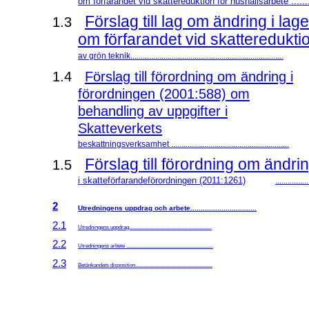
om förfarandet vid skattereduktion för hushållsarbete ......
Förslag till lag om ändring i la
1.3
om förfarandet vid skattereduktion
av grön teknik..........................................................................
1.4
Förslag till förordning om ändring i
förordningen (2001:588) om
behandling av uppgifter i
Skatteverkets
beskattningsverksamhet .........................................................
Förslag till förordning om ändri
1.5
i skatteförfarandeförordningen (2011:1261)
..............
2
Utredningens uppdrag och arbete................................
2.1
Utredningens uppdrag............................................................
2.2
Utredningens arbete ...............................................................
2.3
Betänkandets disposition........................................................