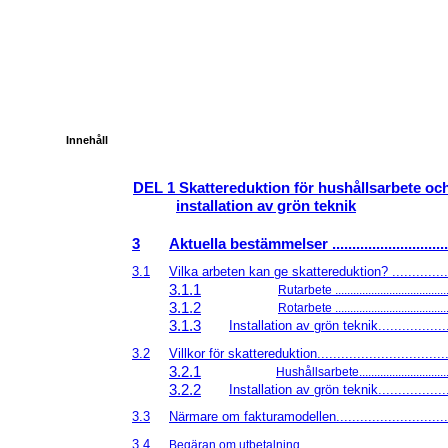
Innehåll
DEL 1 Skattereduktion för hushållsarbete oc
installation av grön teknik
3
Aktuella bestämmelser ................................
3.1
Vilka arbeten kan ge skattereduktion? .................
3.1.1
Rutarbete ........................................
3.1.2
Rotarbete ........................................
3.1.3
Installation av grön teknik....................
3.2
Villkor för skattereduktion..................................
3.2.1
Hushållsarbete..................................
3.2.2
Installation av grön teknik....................
3.3
Närmare om fakturamodellen...............................
3.4
Begäran om utbetalning ..................................................