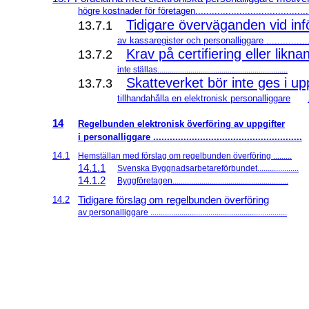
högre kostnader för företagen.........................................
Tidigare överväganden vid in
13.7.1
av kassaregister och personalliggare ................
Krav på certifiering eller likn
13.7.2
inte ställas...............................................................
Skatteverket bör inte ges i up
13.7.3
tillhandahålla en elektronisk personalliggare
14
Regelbunden elektronisk överföring av uppgifter
i personalliggare ......................................................
14.1
Hemställan med förslag om regelbunden överföring .........
14.1.1
Svenska Byggnadsarbetareförbundet....................
14.1.2
Byggföretagen........................................................
Tidigare förslag om regelbunden överföring
14.2
av personalliggare ..................................................................