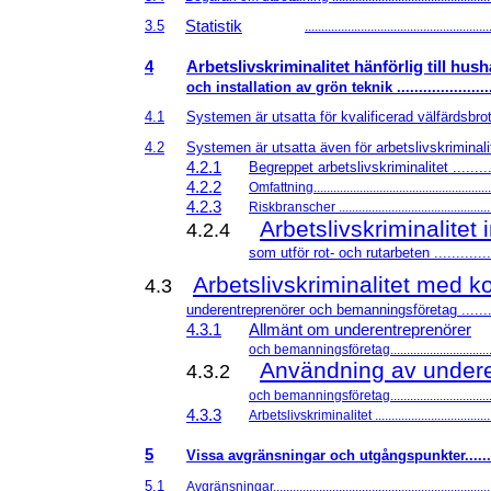
Statistik
3.5
........................................................
4
Arbetslivskriminalitet hänförlig till hush
och installation av grön teknik ........................
4.1
Systemen är utsatta för kvalificerad välfärdsbrott
4.2
Systemen är utsatta även för arbetslivskriminalitet
4.2.1
Begreppet arbetslivskriminalitet ............
4.2.2
Omfattning......................................................
4.2.3
Riskbranscher ................................................
Arbetslivskriminalitet
4.2.4
som utför rot- och rutarbeten ................
Arbetslivskriminalitet med kop
4.3
underentreprenörer och bemanningsföretag ...........
4.3.1
Allmänt om underentreprenörer
och bemanningsföretag.................................
Användning av undere
4.3.2
och bemanningsföretag.................................
4.3.3
Arbetslivskriminalitet .....................................
5
Vissa avgränsningar och utgångspunkter..........
5.1
Avgränsningar..................................................................