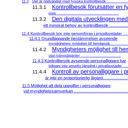
11.3
Det är nödvändigt med fysiska kontrollbesök ..................
Kontrollbesök förutsätter en f
11.3.1
plats ........................................................................
Den digitala utvecklingen medfö
11.3.2
ett minskat behov av kontrollbesök .................
11.4 Kontrollbesök bör inte genomföras i privatbostäder .....
11.4.1 Grundläggande bestämmelser avseende
myndigheters möjlighet till hembesök................
Myndigheters möjlighet till h
11.4.2
utan tvångsåtgärder ...............................................
11.4.3 Kontrollbesök avseende personalliggare har
tidigare inte ansetts lämpligt i privatbostäder.....
Kontroll av personalliggare i 
11.4.4
är inte en proportionerlig åtgärd.......................
11.5 Möjlighet att dela uppgifter i personalliggare
vid myndighetssamverkan ................................................