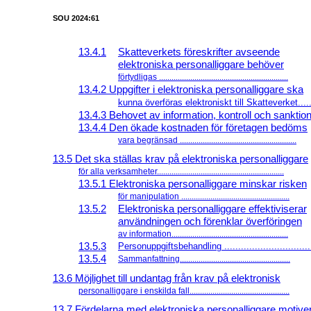
SOU 2024:61
13.4.1
Skatteverkets föreskrifter avseende
elektroniska personalliggare behöver
förtydligas ..............................................................
13.4.2 Uppgifter i elektroniska personalliggare ska
kunna överföras elektroniskt till Skatteverket....
13.4.3 Behovet av information, kontroll och sanktion
13.4.4 Den ökade kostnaden för företagen bedöms
vara begränsad ........................................................
13.5 Det ska ställas krav på elektroniska personalliggare
för alla verksamheter.............................................................
13.5.1 Elektroniska personalliggare minskar risken
för manipulation ....................................................
13.5.2
Elektroniska personalliggare effektiviserar
användningen och förenklar överföringen
av information........................................................
13.5.3
Personuppgiftsbehandling ................................
13.5.4
Sammanfattning.....................................................
13.6 Möjlighet till undantag från krav på elektronisk
personalliggare i enskilda fall................................................
13.7 Fördelarna med elektroniska personalliggare motive