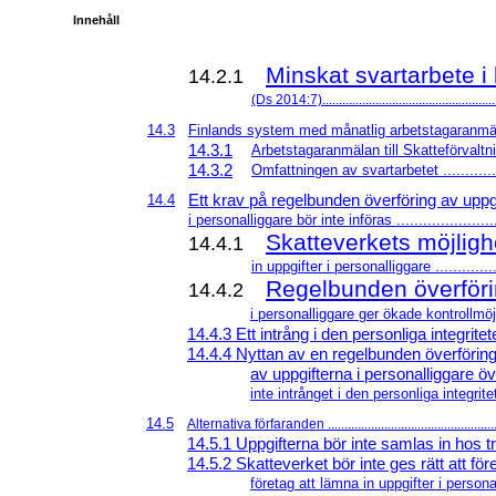
Innehåll
Minskat svartarbete 
14.2.1
(Ds 2014:7).....................................................
14.3
Finlands system med månatlig arbetstagaranmälan
14.3.1
Arbetstagaranmälan till Skatteförvaltni
14.3.2
Omfattningen av svartarbetet ...............
Ett krav på regelbunden överföring av uppg
14.4
i personalliggare bör inte införas .........................
Skatteverkets möjligh
14.4.1
in uppgifter i personalliggare ................
Regelbunden överföri
14.4.2
i personalliggare ger ökade kontrollmöjl
14.4.3 Ett intrång i den personliga integriteten.
14.4.4 Nyttan av en regelbunden överförin
av uppgifterna i personalliggare öv
inte intrånget i den personliga integritete
14.5
Alternativa förfaranden ...................................................
14.5.1 Uppgifterna bör inte samlas in hos tre
14.5.2 Skatteverket bör inte ges rätt att för
företag att lämna in uppgifter i persona