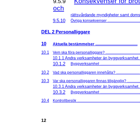
Konsekvenser för br
9.5.9
och
rättsvårdande myndigheter samt doms
9.5.10
Övriga konsekvenser ....................................
DEL 2 Personalliggare
10
Aktuella bestämmelser .............................................
10.1
Vem ska föra personalliggare? ......................................
10.1.1 Andra verksamheter än byggverksamhet....
10.1.2
Byggverksamhet ............................................
10.2
Vad ska personalliggaren innehålla? ............................
10.3
Var ska personalliggaren finnas tillgänglig? .................
10.3.1 Andra verksamheter än byggverksamhet....
10.3.2
Byggverksamhet ............................................
10.4
Kontrollbesök ...................................................................
12