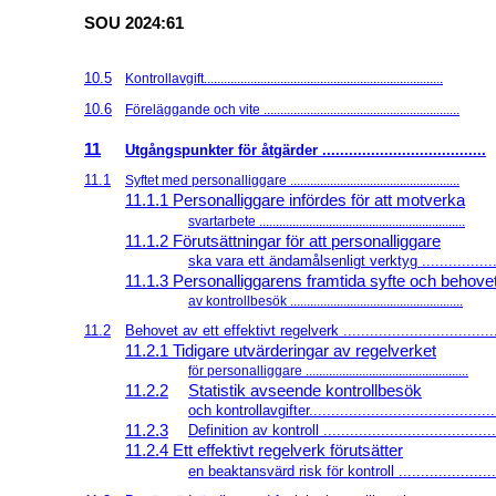
SOU 2024:61
10.5
Kontrollavgift........................................................................
10.6
Föreläggande och vite ...........................................................
11
Utgångspunkter för åtgärder .....................................
11.1
Syftet med personalliggare ...................................................
11.1.1 Personalliggare infördes för att motverka
svartarbete ..............................................................
11.1.2 Förutsättningar för att personalliggare
ska vara ett ändamålsenligt verktyg .................
11.1.3 Personalliggarens framtida syfte och behove
av kontrollbesök ....................................................
11.2
Behovet av ett effektivt regelverk ...................................
11.2.1 Tidigare utvärderingar av regelverket
för personalliggare .................................................
11.2.2
Statistik avseende kontrollbesök
och kontrollavgifter..........................................
11.2.3
Definition av kontroll .......................................
11.2.4 Ett effektivt regelverk förutsätter
en beaktansvärd risk för kontroll ......................