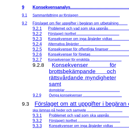
9
Konsekvensanalys...................................................
9.1
Sammanfattning av förslagen ...............................................
9.2
Förslaget om fler uppgifter i begäran om utbetalning........
9.2.1
Problemet och vad som ska uppnås...................
9.2.2
Förslaget i korthet .................................................
9.2.3
Konsekvenser om inga åtgärder vidtas ..............
9.2.4
Alternativa åtgärder ...............................................
9.2.5
Konsekvenser för offentliga finanser .................
9.2.6
Konsekvenser för företag..................................
9.2.7
Konsekvenser för enskilda ....................................
Konsekvenser för
9.2.8
brottsbekämpande och
rättsvårdande myndigheter
samt
domstolar ...............................................................
9.2.9
Övriga konsekvenser .............................................
Förslaget om att uppgifter i begäran
9.3
ska lämnas på heder och samvete .........................................
9.3.1
Problemet och vad som ska uppnås..................
9.3.2
Förslaget i korthet .................................................
9.3.3
Konsekvenser om inga åtgärder vidtas .............