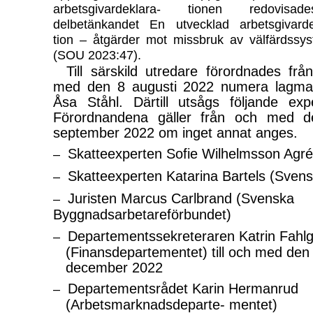
arbetsgivardeklara- tionen redovisa
delbetänkandet En utvecklad arbetsgivarde
tion – åtgärder mot missbruk av välfärdssy
(SOU 2023:47).
Till särskild utredare förordnades frå
med den 8 augusti 2022 numera lagm
Åsa Ståhl. Därtill utsågs följande expe
Förordnandena gäller från och med 
september 2022 om inget annat anges.
Skatteexperten Sofie Wilhelmsson Agré
–
Skatteexperten Katarina Bartels (Svensk
–
Juristen Marcus Carlbrand (Svenska
–
Byggnadsarbetareförbundet)
Departementssekreteraren Katrin Fahl
–
(Finansdepartementet) till och med den
december 2022
Departementsrådet Karin Hermanrud
–
(Arbetsmarknadsdeparte- mentet)