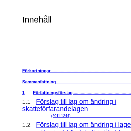
Innehåll
Förkortningar.....................................................................
Sammanfattning ...............................................................
1
Författningsförslag..................................................
Förslag till lag om ändring i
1.1
skatteförfarandelagen
(2011:1244).....................................................................
Förslag till lag om ändring i la
1.2