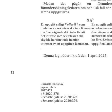
Medan det pågår en förunders
förundersökningsledaren om och i så fall när d
lämna uppgifterna.
3
9 §
En uppgift enligt
7 eller
8 § som
En uppgift enl
omfattas av sekretess ska inte lämnas
av sekretess s
om övervägande skäl talar för att
övervägande skä
det intresse som sekretessen ska
intresse som sek
skydda har företräde framför
har företräde fram
intresset av att uppgiften lämnas ut.
uppgiften lämn
Denna lag träder i kraft den 1 april 2025.
12
Senaste lydelse av
1
lagens rubrik
2017:453
§ 2020:376.
7
Senaste lydelse 2020:376.
2
Senaste lydelse 2020:376.
3