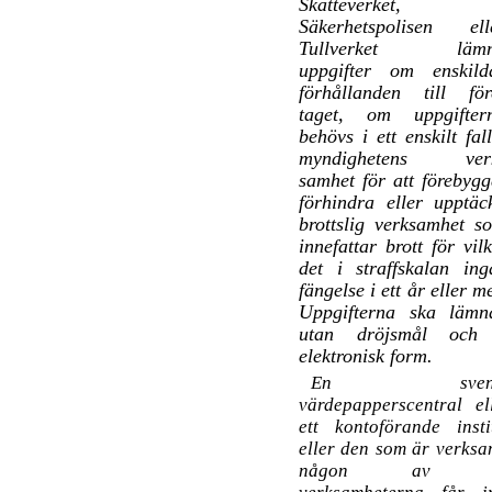
Skatteverket,
Säkerhetspolisen ell
Tullverket läm
uppgifter om enskild
förhållanden till för
taget, om uppgifter
behövs i ett enskilt fall
myndighetens ver
samhet för att förebygg
förhindra eller upptäc
brottslig verksamhet s
innefattar brott för vilk
det i straffskalan ing
fängelse i ett år eller me
Uppgifterna ska lämn
utan dröjsmål och
elektronisk form.
En svens
värdepapperscentral el
ett kontoförande insti
eller den som är verksa
någon av 