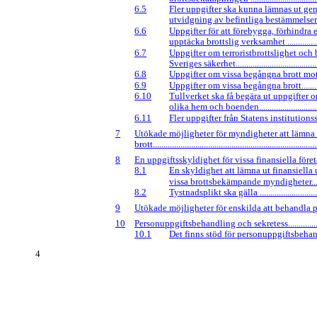
6.5
Fler uppgifter ska kunna lämnas ut g
utvidgning av befintliga bestämmelser.........
6.6
Uppgifter för att förebygga, förhindra e
upptäcka brottslig verksamhet ....................
6.7
Uppgifter om terroristbrottslighet och 
Sveriges säkerhet.........................................
6.8
Uppgifter om vissa begångna brott mot barn
6.9
Uppgifter om vissa begångna brott...............
6.10
Tullverket ska få begära ut uppgifter o
olika hem och boenden................................
6.11
Fler uppgifter från Statens institutionsstyre
7
Utökade möjligheter för myndigheter att lämna
brott
.............................................................................
8
En uppgiftsskyldighet för vissa finansiella företag ....
8.1
En skyldighet att lämna ut finansiella u
vissa brottsbekämpande myndigheter...........
8.2
Tystnadsplikt ska gälla ...............................
9
Utökade möjligheter för enskilda att behandla p
10
Personuppgiftsbehandling och sekretess.....................
10.1
Det finns stöd för personuppgiftsbehandli
4