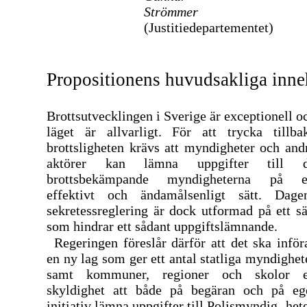
Strömmer
(Justitiedepartementet)
Propositionens huvudsakliga inne
Brottsutvecklingen i Sverige är exceptionell o
läget är allvarligt. För att trycka tillba
brottsligheten krävs att myndigheter och and
aktörer kan lämna uppgifter till 
brottsbekämpande myndigheterna på e
effektivt och ändamålsenligt sätt. Dage
sekretessreglering är dock utformad på ett sä
som hindrar ett sådant uppgiftslämnande.
Regeringen föreslår därför att det ska inför
en ny lag som ger ett antal statliga myndighet
samt kommuner, regioner och skolor 
skyldighet att både på begäran och på eg
initiativ lämna uppgifter till Polismyndig- het