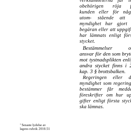
verksamheterna får i
obehörigen röja f
kunden eller för nå
utom- stående att 
myndighet har gjort
begäran eller att uppgif
har lämnats enligt för
stycket.
Bestämmelser 
ansvar för den som bryt
mot tystnadsplikten enli
andra stycket finns i 
kap. 3 § brottsbalken.
Regeringen eller d
myndighet som regerin
bestämmer får medde
föreskrifter om hur u
gifter enligt första styc
ska lämnas.
1
Senaste lydelse av
lagens rubrik 2016:51