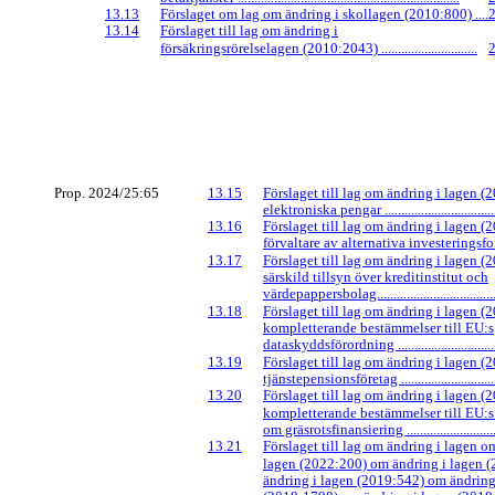
13.13
Förslaget om lag om ändring i skollagen (2010:800) ....
13.14
Förslaget till lag om ändring i
försäkringsrörelselagen (2010:2043) .............................
Prop. 2024/25:65
13.15
Förslaget till lag om ändring i lagen 
elektroniska pengar .....................................
13.16
Förslaget till lag om ändring i lagen 
förvaltare av alternativa investeringsfonder 
13.17
Förslaget till lag om ändring i lagen 
särskild tillsyn över kreditinstitut och
värdepappersbolag.......................................
13.18
Förslaget till lag om ändring i lagen 
kompletterande bestämmelser till EU:s
dataskyddsförordning ..................................
13.19
Förslaget till lag om ändring i lagen 
tjänstepensionsföretag .................................
13.20
Förslaget till lag om ändring i lagen 
kompletterande bestämmelser till EU:s
om gräsrotsfinansiering ...............................
13.21
Förslaget till lag om ändring i lagen o
lagen (2022:200) om ändring i lagen 
ändring i lagen (2019:542) om ändring