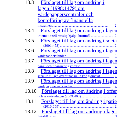
13.3
Förslaget till lag om ändring i
lagen (1998:1479) om
värdepapperscentraler och
kontoföring av finansiella
instrument......................................................................
2
13.4
Förslaget till lag om ändring i lag
internationell rättslig hjälp i brottmål ............................
2
13.5
Förslaget till lag om ändring i socia
(2001:453) .....................................................................
2
13.6
Förslaget till lag om ändring i lag
värdepappersfonder .......................................................
2
13.7
Förslaget till lag om ändring i lag
bank- och finansieringsrörelse.......................................
2
13.8
Förslaget till lag om ändring i lag
särskild tillsyn över finansiella konglomerat .................
2
13.9
Förslaget till lag om ändring i lag
värdepappersmarknaden ................................................
2
13.10
Förslaget till lag om ändring i offe
och sekretesslagen (2009:400).......................................
2
13.11
Förslaget till lag om ändring i pati
(2010:659) .....................................................................
2
13.12
Förslaget till lag om ändring i lag
betaltjänster ...................................................................