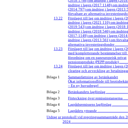
(2018:1798) om ändring i lagen (201
ändring i lagen (2017:1148) om ändrin
(2014:797) om ändring i lagen (2013:
förvaltare av alternativa investeringsfonder 
13.22
Förslaget till lag om ändring i lagen 
ändring i lagen (2021:110) om ändring
(2019:543) om ändring i lagen (2018
ändring i lagen (2018:546) om ändring
(2017:1149) om ändring i lagen (201
ändring i lagen (2013:561) om förvalta
alternativa investeringsfonder .....................
13.23
Förslaget till lag om ändring i lagen 
med kompletterande bestämmelser till
förordning om en paneuropeisk privat
pensionsprodukt
(PEPP-produkt) ...............
13.24
Förslaget till lag om ändring i lagen 
clearing och avveckling av betalningar .......
Bilaga 1
Sammanfattning av betänkandet
Ökat informationsflöde till brottsbek
– En ny huvudregel .....................................
Bilaga 2
Betänkandets lagförslag ..............................
Bilaga 3
Förteckning över remissinstanserna .............
Bilaga 4
Lagrådsremissens lagförslag ........................
Bilaga 5
Lagrådets yttrande .......................................
Utdrag ur protokoll vid regeringssammanträde den 
2024 ...................................................................