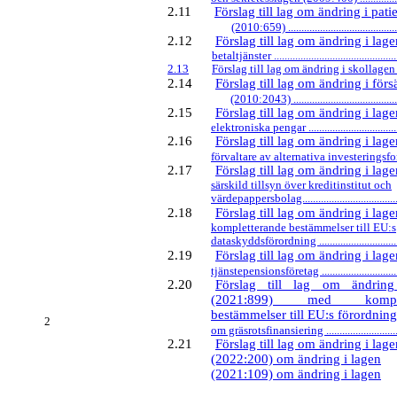
2.11
Förslag till lag om ändring i pat
(2010:659) ............................................
2.12
Förslag till lag om ändring i la
betaltjänster ................................................
2.13
Förslag till lag om ändring i skollagen (
2.14
Förslag till lag om ändring i för
(2010:2043) ..........................................
2.15
Förslag till lag om ändring i la
elektroniska pengar .....................................
2.16
Förslag till lag om ändring i la
förvaltare av alternativa investeringsfonder .
2.17
Förslag till lag om ändring i la
särskild tillsyn över kreditinstitut och
värdepappersbolag........................................
2.18
Förslag till lag om ändring i la
kompletterande bestämmelser till EU:s
dataskyddsförordning ..................................
2.19
Förslag till lag om ändring i la
tjänstepensionsföretag .................................
2.20
Förslag till lag om ändrin
(2021:899) med komplet
bestämmelser till EU:s förordning
2
om gräsrotsfinansiering ...............................
2.21
Förslag till lag om ändring i lage
(2022:200) om ändring i lagen
(2021:109) om ändring i lagen