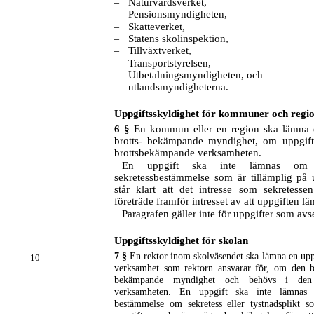
Naturvårdsverket,
–
Pensionsmyndigheten,
–
Skatteverket,
–
Statens skolinspektion,
–
Tillväxtverket,
–
Transportstyrelsen,
–
Utbetalningsmyndigheten, och
–
utlandsmyndigheterna.
–
Uppgiftsskyldighet för kommuner och regi
6 §
En kommun eller en region ska lämna en
brotts- bekämpande myndighet, om uppgif
brottsbekämpande verksamheten.
En uppgift ska inte lämnas om
sekretessbestämmelse som är tillämplig på 
står klart att det intresse som sekretess
företräde framför intresset av att uppgiften lä
Paragrafen gäller inte för uppgifter som avse
Uppgiftsskyldighet för skolan
7 §
En rektor inom skolväsendet ska lämna en upp
10
verksamhet som rektorn ansvarar för, om den b
bekämpande myndighet och behövs i den 
verksamheten. En uppgift ska inte lämnas
bestämmelse om sekretess eller tystnadsplikt s