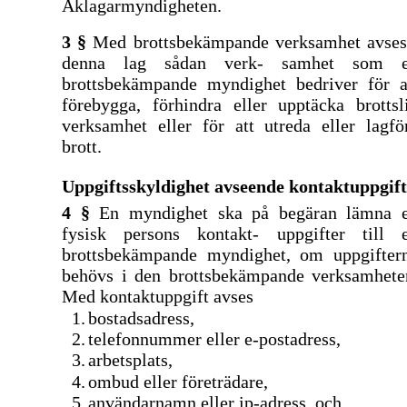
Åklagarmyndigheten.
3 §
Med brottsbekämpande verksamhet avses
denna lag sådan verk- samhet som 
brottsbekämpande myndighet bedriver för a
förebygga, förhindra eller upptäcka brottsl
verksamhet eller för att utreda eller lagfö
brott.
Uppgiftsskyldighet avseende kontaktuppgift
4 §
En myndighet ska på begäran lämna 
fysisk persons kontakt- uppgifter till 
brottsbekämpande myndighet, om uppgifter
behövs i den brottsbekämpande verksamhete
Med kontaktuppgift avses
1.
bostadsadress,
2.
telefonnummer eller
e-postadress,
3.
arbetsplats,
4.
ombud eller företrädare,
5.
användarnamn eller
ip-adress,
och