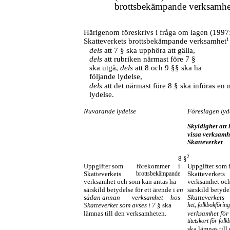
brottsbekämpande verksamhe
Härigenom föreskrivs i fråga om lagen (199
1
Skatteverkets brottsbekämpande verksamhet
dels
att 7 § ska upphöra att gälla,
dels
att rubriken närmast före 7 §
ska utgå,
dels
att 8 och 9 §§ ska ha
följande lydelse,
dels
att det närmast före 8 § ska införas en 
lydelse.
Nuvarande lydelse
Föreslagen lyd
Skyldighet att 
vissa verksamh
Skatteverket
2
8 §
Uppgifter som
förekommer
i
Uppgifter som 
Skatteverkets
brottsbekämpande
Skatteverkets
verksamhet och som kan antas ha
verksamhet och
särskild betydelse för ett ärende i
en
särskild betydel
sådan annan
verksamhet
hos
Skatteverkets
Skatteverket som avses i 7 §
ska
het, folkbokförin
lämnas till den verksamheten.
verksamhet för
titetskort för fol
ska lämnas till