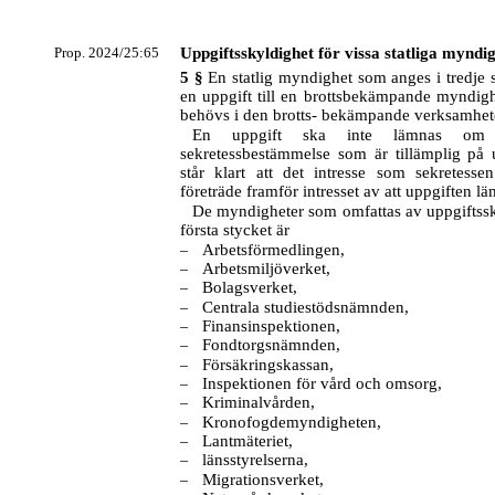
Prop. 2024/25:65
Uppgiftsskyldighet för vissa statliga myndi
5 §
En statlig myndighet som anges i tredje 
en uppgift till en brottsbekämpande myndig
behövs i den brotts- bekämpande verksamhet
En uppgift ska inte lämnas om
sekretessbestämmelse som är tillämplig på 
står klart att det intresse som sekretess
företräde framför intresset av att uppgiften lä
De myndigheter som omfattas av uppgiftssk
första stycket är
Arbetsförmedlingen,
–
Arbetsmiljöverket,
–
Bolagsverket,
–
Centrala studiestödsnämnden,
–
Finansinspektionen,
–
Fondtorgsnämnden,
–
Försäkringskassan,
–
Inspektionen för vård och omsorg,
–
Kriminalvården,
–
Kronofogdemyndigheten,
–
Lantmäteriet,
–
länsstyrelserna,
–
Migrationsverket,
–