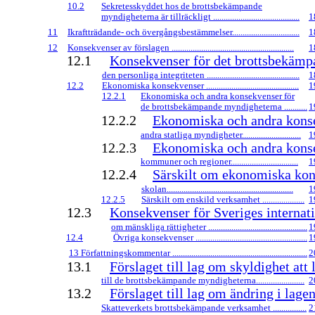
10.2
Sekretesskyddet hos de brottsbekämpande
myndigheterna är tillräckligt .........................................
1
11
Ikraftträdande- och övergångsbestämmelser................................
1
12
Konsekvenser av förslagen ..........................................................
1
12.1
Konsekvenser för det brottsbekämp
den personliga integriteten ............................................
1
12.2
Ekonomiska konsekvenser ............................................
1
12.2.1
Ekonomiska och andra konsekvenser för
de brottsbekämpande myndigheterna ...........
1
12.2.2
Ekonomiska och andra kons
andra statliga myndigheter............................
1
12.2.3
Ekonomiska och andra kons
kommuner och regioner................................
1
12.2.4
Särskilt om ekonomiska kon
skolan............................................................
1
12.2.5
Särskilt om enskild verksamhet ....................
1
12.3
Konsekvenser för Sveriges internat
om mänskliga rättigheter ...............................................
1
12.4
Övriga konsekvenser .....................................................
1
13 Författningskommentar ................................................................
2
13.1
Förslaget till lag om skyldighet att
till de brottsbekämpande myndigheterna.......................
2
13.2
Förslaget till lag om ändring i lag
Skatteverkets brottsbekämpande verksamhet ................
2