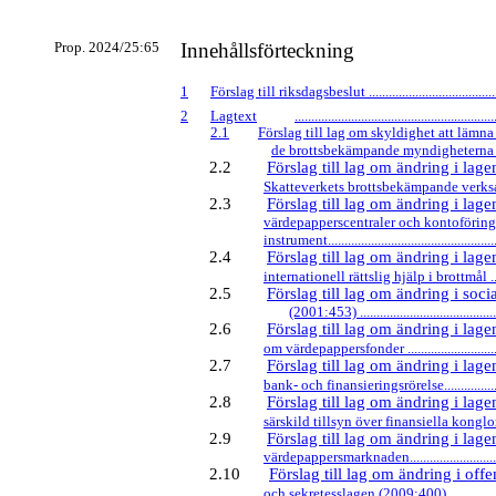
Prop. 2024/25:65
Innehållsförteckning
1
Förslag till riksdagsbeslut ..........................................
2
Lagtext
............................................................
2.1
Förslag till lag om skyldighet att lämna 
de brottsbekämpande myndigheterna ..........
2.2
Förslag till lag om ändring i la
Skatteverkets brottsbekämpande verksamhet 
2.3
Förslag till lag om ändring i la
värdepapperscentraler och kontoföring 
instrument....................................................
2.4
Förslag till lag om ändring i la
internationell rättslig hjälp i brottmål .........
2.5
Förslag till lag om ändring i soci
(2001:453) ............................................
2.6
Förslag till lag om ändring i lag
om värdepappersfonder ................................
2.7
Förslag till lag om ändring i la
bank- och finansieringsrörelse......................
2.8
Förslag till lag om ändring i la
särskild tillsyn över finansiella konglomerat
2.9
Förslag till lag om ändring i la
värdepappersmarknaden................................
2.10
Förslag till lag om ändring i offe
och sekretesslagen (2009:400) .....................