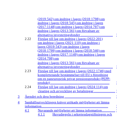
(2019:542) om ändring i lagen (2018:1798) om
ändring i lagen (2018:545) om ändring i lagen
(2017:1148) om ändring i lagen (2014:797) om
ändring i lagen (2013:561) om förvaltare av
alternativa investeringsfonder .........................................
2.22
Förslag till lag om ändring i lagen (2022:201)
om ändring i lagen (2021:110) om ändring i
lagen (2019:543) om ändring i lagen
(2018:1799) om ändring i lagen (2018:546) om
ändring i lagen (2017:1149) om ändring i lagen
(2014:798) om
ändring i lagen (2013:561) om förvaltare av
alternativa investeringsfonder .........................................
2.23
Förslag till lag om ändring i lagen (2022:1746) med
kompletterande bestämmelser till EU:s förordning
om en paneuropeisk privat pensionsprodukt (PEPP-
produkt) ...........................................................................
2.24
Förslag till lag om ändring i lagen (2024:114) om
clearing och avveckling av betalningar ...........................
3
Ärendet och dess beredning ...........................................................
4
Samhällsutvecklingen kräver utökade möjligheter att lämna
information.....................................................................................
4.1
Nuvarande möjligheter att lämna information.................
4.1.1
Huvudregeln i sekretesslagstiftningen och