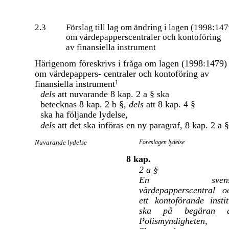
2.3
Förslag till lag om ändring i lagen (1998:14
om värdepapperscentraler och kontoföring
av finansiella instrument
Härigenom föreskrivs i fråga om lagen (1998:1479)
om värdepappers- centraler och kontoföring av
finansiella instrument
1
dels
att nuvarande 8 kap. 2 a § ska
betecknas 8 kap. 2 b §,
dels
att 8 kap. 4 §
ska ha följande lydelse,
dels
att det ska införas en ny paragraf, 8 kap. 2 a §
Nuvarande lydelse
Föreslagen lydelse
8 kap.
2 a §
En svens
värdepapperscentral o
ett kontoförande instit
ska på begäran 
Polismyndigheten,