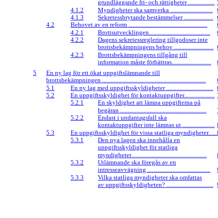
grundläggande fri- och rättigheter ..................
4.1.2
Myndigheter ska samverka .............................
4.1.3
Sekretessbrytande bestämmelser ....................
4.2
Behovet av en reform ......................................................
4.2.1
Brottsutvecklingen..........................................
4.2.2
Dagens sekretessreglering tillgodoser inte
brottsbekämpningens behov ...........................
4.2.3
Brottsbekämpningens tillgång till
information måste förbättras...........................
5
En ny lag för ett ökat uppgiftslämnande till
brottsbekämpningen .......................................................................
5.1
En ny lag med uppgiftsskyldigheter ................................
5.2
En uppgiftsskyldighet för kontaktuppgifter.....................
5.2.1
En skyldighet att lämna uppgifterna på
begäran ...........................................................
5.2.2
Endast i undantagsfall ska
kontaktuppgifter inte lämnas ut ......................
5.3
En uppgiftsskyldighet för vissa statliga myndigheter......
5.3.1
Den nya lagen ska innehålla en
uppgiftsskyldighet för statliga
myndigheter....................................................
5.3.2
Utlämnande ska föregås av en
intresseavvägning ...........................................
5.3.3
Vilka statliga myndigheter ska omfattas
av uppgiftsskyldigheten? ................................