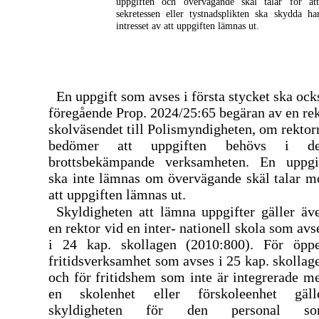
uppgiften och övervägande skäl talar för at
sekretessen eller tystnadsplikten ska skydda ha
intresset av att uppgiften lämnas ut.
En uppgift som avses i första stycket ska oc
föregående Prop. 2024/25:65 begäran av en re
skolväsendet till Polismyndigheten, om rektor
bedömer att uppgiften behövs i d
brottsbekämpande verksamheten. En uppgi
ska inte lämnas om övervägande skäl talar m
att uppgiften lämnas ut.
Skyldigheten att lämna uppgifter gäller äv
en rektor vid en inter- nationell skola som avs
i 24 kap. skollagen (2010:800). För öpp
fritidsverksamhet som avses i 25 kap. skollag
och för fritidshem som inte är integrerade m
en skolenhet eller förskoleenhet gäll
skyldigheten för den personal s