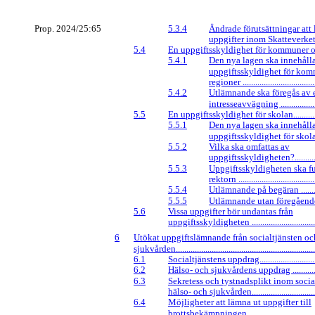
Prop. 2024/25:65
5.3.4
Ändrade förutsättningar att
uppgifter inom Skatteverket .......
5.4
En uppgiftsskyldighet för kommuner och 
5.4.1
Den nya lagen ska innehåll
uppgiftsskyldighet för ko
regioner ....................................
5.4.2
Utlämnande ska föregås av 
intresseavvägning .....................
5.5
En uppgiftsskyldighet för skolan.................
5.5.1
Den nya lagen ska innehåll
uppgiftsskyldighet för skolan ....
5.5.2
Vilka ska omfattas av
uppgiftsskyldigheten?................
5.5.3
Uppgiftsskyldigheten ska fu
rektorn ......................................
5.5.4
Utlämnande på begäran ..............
5.5.5
Utlämnande utan föregående be
5.6
Vissa uppgifter bör undantas från
uppgiftsskyldigheten ..................................
6
Utökat uppgiftslämnande från socialtjänsten oc
sjukvården...................................................................
6.1
Socialtjänstens uppdrag...............................
6.2
Hälso- och sjukvårdens uppdrag ..................
6.3
Sekretess och tystnadsplikt inom socia
hälso- och sjukvården..................................
6.4
Möjligheter att lämna ut uppgifter till
brottsbekämpningen ....................................