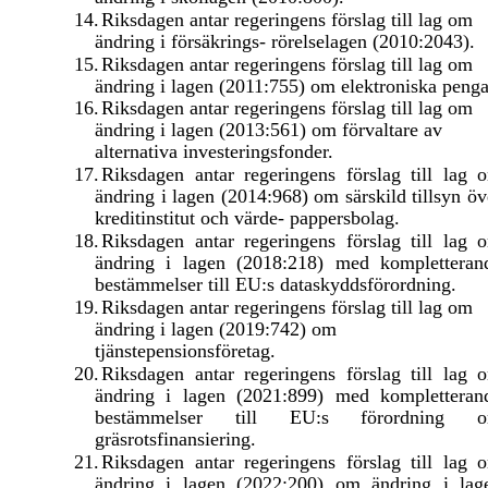
14.
Riksdagen antar regeringens förslag till lag om
ändring i försäkrings- rörelselagen (2010:2043).
15.
Riksdagen antar regeringens förslag till lag om
ändring i lagen (2011:755) om elektroniska penga
16.
Riksdagen antar regeringens förslag till lag om
ändring i lagen (2013:561) om förvaltare av
alternativa investeringsfonder.
17.
Riksdagen antar regeringens förslag till lag 
ändring i lagen (2014:968) om särskild tillsyn öv
kreditinstitut och värde- pappersbolag.
18.
Riksdagen antar regeringens förslag till lag 
ändring i lagen (2018:218) med kompletteran
bestämmelser till EU:s dataskyddsförordning.
19.
Riksdagen antar regeringens förslag till lag om
ändring i lagen (2019:742) om
tjänstepensionsföretag.
20.
Riksdagen antar regeringens förslag till lag 
ändring i lagen (2021:899) med kompletteran
bestämmelser till EU:s förordning 
gräsrotsfinansiering.
21.
Riksdagen antar regeringens förslag till lag 
ändring i lagen (2022:200) om ändring i lag