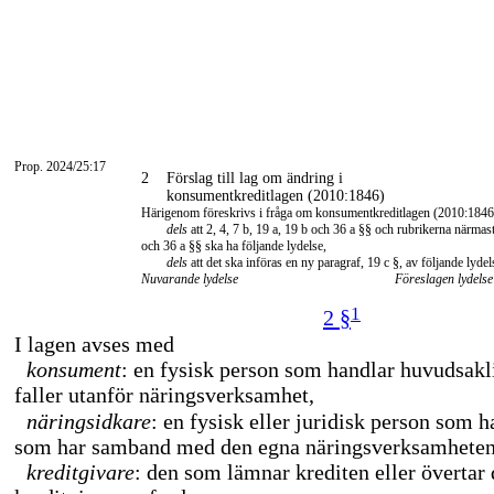
Prop. 2024/25:17
2
Förslag till lag om ändring i
konsumentkreditlagen (2010:1846)
Härigenom föreskrivs i fråga om konsumentkreditlagen (2010:1846
dels
att 2, 4, 7 b, 19 a, 19 b och 36 a §§ och rubrikerna närmas
och 36 a §§ ska ha följande lydelse,
dels
att det ska införas en ny paragraf, 19 c §, av följande lydel
Nuvarande lydelse
Föreslagen lydelse
1
2 §
I lagen avses med
konsument
: en fysisk person som handlar huvudsak
faller utanför näringsverksamhet,
näringsidkare
: en fysisk eller juridisk person som 
som har samband med den egna näringsverksamheten
kreditgivare
: den som lämnar krediten eller övertar