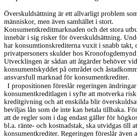
Överskuldsättning är ett allvarligt problem s
människor, men även samhället i stort.
Konsumentkreditmarknaden och det stora utbud
innebär i sig risker för överskuldsättning. Und
har konsumtionskrediterna vuxit i snabb takt, 
privatpersoners skulder hos Kronofogdemyndi
Utvecklingen är sådan att åtgärder behöver vidt
konsumentskyddet på området och åstadkomm
ansvarsfull marknad för konsumentkrediter.
I propositionen föreslår regeringen ändringar
konsumentkreditlagen i syfte att motverka risk
kreditgivning och att enskilda blir överskuldsa
beviljas lån som de inte kan betala tillbaka. F
att de regler som i dag endast gäller för högko
bl.a. ränte- och kostnadstak, ska utvidgas till att
konsumentkrediter. Regeringen föreslår även at