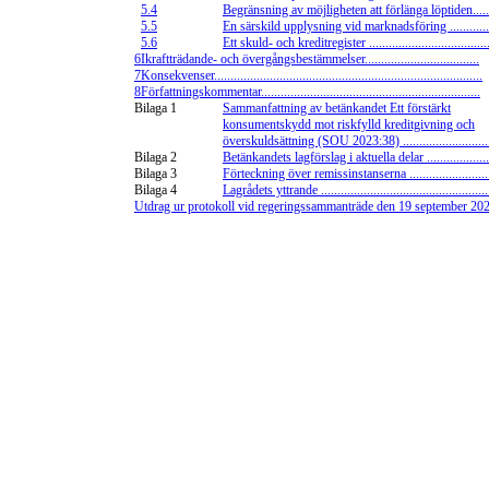
5.4
Begränsning av möjligheten att förlänga löptiden........
5.5
En särskild upplysning vid marknadsföring ..............
5.6
Ett skuld- och kreditregister ......................................
6
Ikraftträdande- och övergångsbestämmelser...................................
7
Konsekvenser..................................................................................
8
Författningskommentar...................................................................
Bilaga 1
Sammanfattning av betänkandet Ett förstärkt
konsumentskydd mot riskfylld kreditgivning och
överskuldsättning (SOU 2023:38) ............................
Bilaga 2
Betänkandets lagförslag i aktuella delar ....................
Bilaga 3
Förteckning över remissinstanserna ..........................
Bilaga 4
Lagrådets yttrande ....................................................
Utdrag ur protokoll vid regeringssammanträde den 19 september 2024