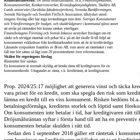
Remissinstanserna:
De flesta remissinstanser, bl.a.
Finansinspektionen
,
Konsumentverket
,
Konkurrensverket
,
Kronofogdemyndigheten
,
Skuldra AB
,
Lunds universitet (Juridiska fakultetsstyrelsen)
,
Svenska Bankföreningen
,
Svenskt Näringsliv
och
Swedish FinTech Association
, tillstyrker utred-
ningens förslag eller har inga invändningar mot dem.
Sveriges Konsumenter
och
Yrkesföreningen för budget- och skuldrådgivare i kommunal tjänst
anser
att nivån på räntetaket bör kunna sänkas ytterligare.
Finansbolagens Förening
och
Svensk Inkasso
avstyrker förslaget om ett
sänkt och utvidgat räntetak och pekar bl.a. på att det skulle få till följd att
konsumenter exkluderas från kreditmarknaden trots att de är kreditvärdiga.
Liknande synpunkter framförs av
Brixo AB
, som anser att räntetaket i vart
fall inte bör sättas så lågt som 20 procentenheter över referensräntan.
Skälen för regeringens förslag
Räntetaket bör sänkas
En konsument är normalt skyldig att betala ränta till kreditgivaren för en
konsumentkredit. Uttagandet av ränta, s.k. kreditränta, är kreditgivarens
Prop. 2024/25:17 möjlighet att generera vinst och täcka kre
vara priset för en kredit, som ska spegla den risk som kreditgi
lämna en kredit till en viss konsument. Risken bedöms bl.a
betalningsförmåga, kreditens storlek och löptid samt föreko
Om konsumenten inte betalar i tid, har kreditgivaren rätt til
Dröjsmålsräntan syftar i första hand till att ha en preventiv ef
konsumenten betalar skulden i rätt tid.
Sedan den 1 september 2018 gäller ett räntetak i konsume
som begränsar en kreditgivares möjlighet att ta ut krediträn