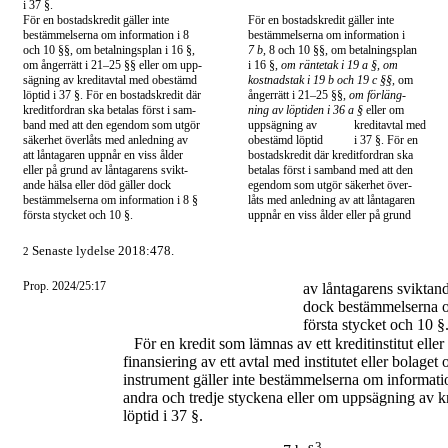
i 37 §.
För en bostadskredit gäller inte
För en bostadskredit gäller inte
bestämmelserna om information i 8
bestämmelserna om information i
och 10 §§, om betalningsplan i 16 §,
7 b,
8 och 10 §§, om betalningsplan
om ångerrätt i
21–25
§§ eller om upp-
i 16 §,
om räntetak i 19 a §, om
sägning av kreditavtal med obestämd
kostnadstak i 19 b och 19 c §§,
om
löptid i 37 §. För en bostadskredit där
ångerrätt i
21–25
§§
, om förläng-
kreditfordran ska betalas först i sam-
ning av löptiden i 36 a §
eller om
band med att den egendom som utgör
uppsägning av
kreditavtal med
säkerhet överlåts med anledning av
obestämd löptid
i 37 §. För en
att låntagaren uppnår en viss ålder
bostadskredit där kreditfordran ska
eller på grund av låntagarens svikt-
betalas först i samband med att den
ande hälsa eller död gäller dock
egendom som utgör säkerhet över-
bestämmelserna om information i 8 §
låts med anledning av att låntagaren
första stycket och 10 §.
uppnår en viss ålder eller på grund
Senaste lydelse 2018:478.
2
Prop. 2024/25:17
av låntagarens sviktand
dock bestämmelserna o
första stycket och 10 §
För en kredit som lämnas av ett kreditinstitut elle
finansiering av ett avtal med institutet eller bolaget
instrument gäller inte bestämmelserna om informati
andra och tredje styckena eller om uppsägning av 
löptid i 37 §.
3