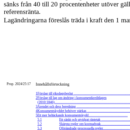
sänks från 40 till 20 procentenheter utöver gäl
referensränta.
Lagändringarna föreslås träda i kraft den 1 ma
Prop. 2024/25:17
Innehållsförteckning
1
Förslag till riksdagsbeslut ................................................................
2
Förslag till lag om ändring i konsumentkreditlagen
(2010:1846)......................................................................................
3
Ärendet och dess beredning .............................................................
4
Konsumentskyddet behöver stärkas .................................................
5
Ett mer heltäckande konsumentskydd.............................................
5.1
Ett sänkt och utvidgat räntetak ..................................
5.2
Skärpta regler om kostnadstak...................................
5.3
Oförändrade processuella regler................................