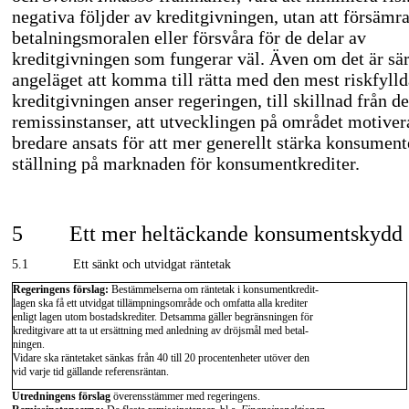
negativa följder av kreditgivningen, utan att försämr
betalningsmoralen eller försvåra för de delar av
kreditgivningen som fungerar väl. Även om det är sär
angeläget att komma till rätta med den mest riskfylld
kreditgivningen anser regeringen, till skillnad från d
remissinstanser, att utvecklingen på området motiver
bredare ansats för att mer generellt stärka konsument
ställning på marknaden för konsumentkrediter.
5
Ett mer heltäckande konsumentskydd
5.1
Ett sänkt och utvidgat räntetak
Regeringens förslag:
Bestämmelserna om räntetak i konsumentkredit-
lagen ska få ett utvidgat tillämpningsområde och omfatta alla krediter
enligt lagen utom bostadskrediter. Detsamma gäller begränsningen för
kreditgivare att ta ut ersättning med anledning av dröjsmål med betal-
ningen.
Vidare ska räntetaket sänkas från 40 till 20 procentenheter utöver den
vid varje tid gällande referensräntan.
Utredningens förslag
överensstämmer med regeringens.