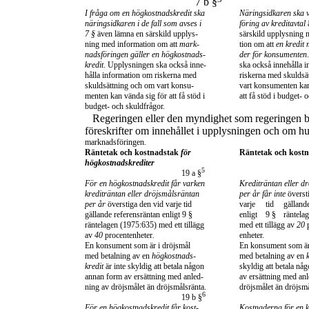
7 b §
I fråga om en högkostnadskredit ska
Näringsidkaren ska 
näringsidkaren i de fall som avses i
föring av kreditavtal
7 §
även lämna en särskild upplys-
särskild upplysning 
ning med information om att
mark-
tion om att
en kredit
nadsföringen gäller en högkostnads-
der för konsumenten
kredit
. Upplysningen ska också inne-
ska också innehålla 
hålla information om riskerna med
riskerna med skuldsä
skuldsättning och om vart konsu-
vart konsumenten kan
menten kan vända sig för att få stöd i
att få stöd i budget- 
budget- och skuldfrågor.
Regeringen eller den myndighet som regeringen 
föreskrifter om innehållet i upplysningen och om hu
marknadsföringen.
Räntetak och kostnadstak
för
Räntetak och kost
högkostnadskrediter
5
19 a §
För en högkostnadskredit får varken
Krediträntan eller d
krediträntan eller dröjsmålsräntan
per år får inte
överst
per år
överstiga den vid varje tid
varje
tid
gälland
gällande referensräntan enligt 9 §
enligt
9 §
räntela
räntelagen (1975:635) med ett tillägg
med ett tillägg av
20
av
40
procentenheter
.
enheter.
En konsument som är i dröjsmål
En konsument som är
med betalning av en
högkostnads-
med betalning av en
kredit
är inte skyldig att betala någon
skyldig att betala nå
annan form av ersättning med anled-
av ersättning med an
ning av dröjsmålet än dröjsmålsränta.
dröjsmålet än dröjsmå
6
19 b §
För en högkostnadskredit får kost-
Kostnaderna för en k