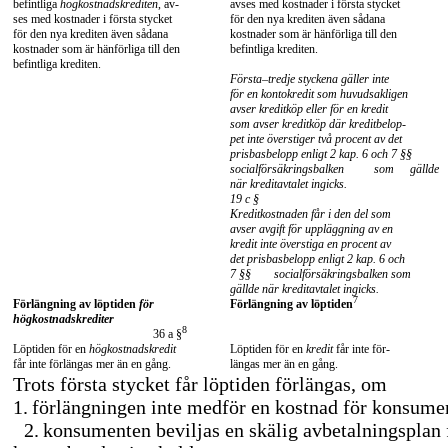
befintliga
högkostnadskrediten
, av-
avses med kostnader i första stycket
ses med kostnader i första stycket
för den nya krediten även sådana
för den nya krediten även sådana
kostnader som är hänförliga till den
kostnader som är hänförliga till den
befintliga krediten.
befintliga krediten.
Första–tredje
styckena gäller inte
för en kontokredit som huvudsakligen
avser kreditköp eller för en kredit
som avser kreditköp där kreditbelop-
pet inte överstiger två procent av det
prisbasbelopp enligt 2 kap. 6 och 7 §§
socialförsäkringsbalken
som
gällde
när kreditavtalet ingicks.
19 c §
Kreditkostnaden får i den del som
avser avgift för uppläggning av en
kredit inte överstiga en procent av
det prisbasbelopp enligt 2 kap. 6 och
7 §§
socialförsäkringsbalken som
gällde när kreditavtalet ingicks.
7
Förlängning av löptiden
för
Förlängning av löptiden
högkostnadskrediter
8
36 a §
Löptiden för en
högkostnadskredit
Löptiden för en
kredit
får inte för-
får inte förlängas mer än en gång.
längas mer än en gång.
Trots första stycket får löptiden förlängas, om
1.
förlängningen inte medför en kostnad för konsumen
2.
konsumenten beviljas en skälig avbetalningsplan f