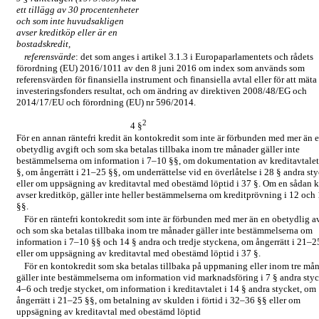
ett tillägg av 30 procentenheter
och som inte huvudsakligen
avser kreditköp eller är en
bostadskredit,
referensvärde
: det som anges i artikel 3.1.3 i Europaparlamentets och rådets
förordning (EU) 2016/1011 av den 8 juni 2016 om index som används som
referensvärden för finansiella instrument och finansiella avtal eller för att mäta
investeringsfonders resultat, och om ändring av direktiven 2008/48/EG och
2014/17/EU och förordning (EU) nr 596/2014.
2
4 §
För en annan räntefri kredit än kontokredit som inte är förbunden med mer än 
obetydlig avgift och som ska betalas tillbaka inom tre månader gäller inte
bestämmelserna om information i
7–10
§§, om dokumentation av kreditavtalet
§, om ångerrätt i
21–25
§§, om underrättelse vid en överlåtelse i 28 § andra st
eller om uppsägning av kreditavtal med obestämd löptid i 37 §. Om en sådan k
avser kreditköp, gäller inte heller bestämmelserna om kreditprövning i 12 och
§§.
För en räntefri kontokredit som inte är förbunden med mer än en obetydlig a
och som ska betalas tillbaka inom tre månader gäller inte bestämmelserna om
information i
7–10
§§ och 14 § andra och tredje styckena, om ångerrätt i
21–2
eller om uppsägning av kreditavtal med obestämd löptid i 37 §.
För en kontokredit som ska betalas tillbaka på uppmaning eller inom tre må
gäller inte bestämmelserna om information vid marknadsföring i 7 § andra sty
4–6
och tredje stycket, om information i kreditavtalet i 14 § andra stycket, om
ångerrätt i
21–25
§§, om betalning av skulden i förtid i
32–36
§§ eller om
uppsägning av kreditavtal med obestämd löptid