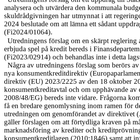
analysera och utvärdera den kommunala budge
skuldrådgivningen har utmynnat i att regering
2024 beslutade om att lämna ett sådant uppdra
(Fi2024/01064).
Utredningens förslag om en skärpt reglering 
erbjuda spel på kredit bereds i Finansdepartem
(Fi2023/02914) och behandlas inte i detta lags
Några av utredningens förslag som berörs av 
nya konsumentkreditdirektiv (Europaparlament
direktiv (EU) 2023/2225 av den 18 oktober 
konsumentkreditavtal och om upphävande av d
2008/48/EG) bereds inte vidare. Frågorna ko
få en bredare genomlysning inom ramen för 
utredningen om genomförandet av direktivet (
gäller förslagen om att förtydliga kraven på må
marknadsföring av krediter och kreditprövning
konsumentkreditlagen (2010:1846) samt att inf