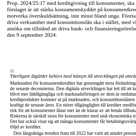
Prop. 2024/25:17 med kreditgivning till konsumenter, ska
förslaget är att stärka konsumentskyddet på konsumentkr
motverka överskuldsättning, inte minst bland unga. Företag
driva verksamhet med konsumtionslån ska i stället, med v
ansöka om tillstånd att driva bank- och finansieringsrörel
den 9 september 2024.
12
Ytterligare åtgärder behövs med hänsyn till utvecklingen på områ
Marknaden för konsumentkrediter har genomgått stora förändring
de senaste decennierna. Den digitala utvecklingen har lett till att k
blivit mer lättillgängliga och marknadsföringen av dem är omfatt
kreditprodukter kommer ut på marknaden, och konsumtionslånen 
kraftigt de senaste åren. En större tillgänglighet till krediter medf
risk för att konsumenter lånar mer än de klarar av att betala tillbak
Riskerna är särskilt stora för konsumenter med små ekonomiska m
Det har också visat sig att många konsumenter får betalningssvårigh
följd av krediter.
Den långsiktiga trenden fram till 2022 har varit att antalet pers