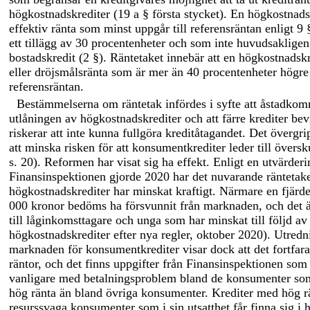
högkostnadskrediter (19 a § första stycket). En högkostnads
effektiv ränta som minst uppgår till referensräntan enligt 
ett tillägg av 30 procentenheter och som inte huvudsakligen 
bostadskredit (2 §). Räntetaket innebär att en högkostnadskre
eller dröjsmålsränta som är mer än 40 procentenheter högre 
referensräntan.
Bestämmelserna om räntetak infördes i syfte att åstadkomma
utlåningen av högkostnadskrediter och att färre krediter b
riskerar att inte kunna fullgöra kreditåtagandet. Det överg
att minska risken för att konsumentkrediter leder till övers
s. 20). Reformen har visat sig ha effekt. Enligt en utvärde
Finansinspektionen gjorde 2020 har det nuvarande räntetaket
högkostnadskrediter har minskat kraftigt. Närmare en fjärd
000 kronor bedöms ha försvunnit från marknaden, och det är
till låginkomsttagare och unga som har minskat till följd a
högkostnadskrediter efter nya regler, oktober 2020). Utred
marknaden för konsumentkrediter visar dock att det fortfar
räntor, och det finns uppgifter från Finansinspektionen som 
vanligare med betalningsproblem bland de konsumenter som h
hög ränta än bland övriga konsumenter. Krediter med hög ränt
resurssvaga konsumenter som i sin utsatthet får finna sig i 