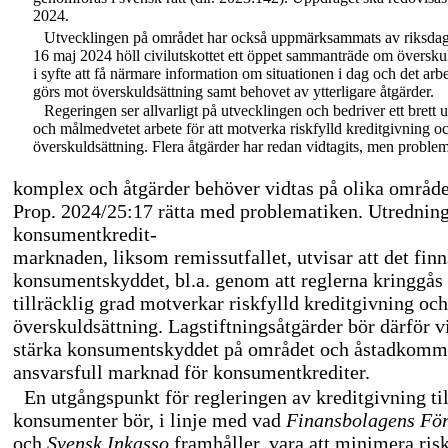
2024.
Utvecklingen på området har också uppmärksammats av riksda
16 maj 2024 höll civilutskottet ett öppet sammanträde om översku
i syfte att få närmare information om situationen i dag och det arb
görs mot överskuldsättning samt behovet av ytterligare åtgärder.
Regeringen ser allvarligt på utvecklingen och bedriver ett brett 
och målmedvetet arbete för att motverka riskfylld kreditgivning o
överskuldsättning. Flera åtgärder har redan vidtagits, men proble
komplex och åtgärder behöver vidtas på olika område
Prop. 2024/25:17 rätta med problematiken. Utrednin
konsumentkredit-
marknaden, liksom remissutfallet, utvisar att det finns
konsumentskyddet, bl.a. genom att reglerna kringgås 
tillräcklig grad motverkar riskfylld kreditgivning och
överskuldsättning. Lagstiftningsåtgärder bör därför vi
stärka konsumentskyddet på området och åstadkomm
ansvarsfull marknad för konsumentkrediter.
En utgångspunkt för regleringen av kreditgivning til
konsumenter bör, i linje med vad
Finansbolagens Fö
och
Svensk Inkasso
framhåller, vara att minimera ris