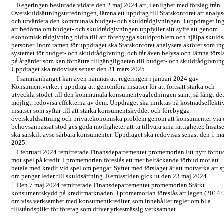
Regeringen beslutade vidare den 2 maj 2024 att, i enlighet med förslag från
Överskuldsättningsutredningen, lämna ett uppdrag till Statskontoret att analys
och utvärdera den kommunala budget- och skuldrådgivningen. I uppdraget in
att bedöma om budget- och skuldrådgivningen uppfyller sitt syfte att genom
ekonomisk rådgivning bidra till att förebygga skuldproblem och hjälpa skulds
personer. Inom ramen för uppdraget ska Statskontoret analysera aktörer som ing
systemet för budget- och skuldrådgivning, och får även belysa och lämna försl
på åtgärder som kan förbättra tillgängligheten till budget- och skuldrådgivnin
Uppdraget ska redovisas senast den 31 mars 2025.
I sammanhanget kan även nämnas att regeringen i januari 2024 gav
Konsumentverket i uppdrag att genomföra insatser för att fortsatt stärka och
utveckla stödet till den kommunala konsumentvägledningen samt, så långt det
möjligt, redovisa effekterna av dem. Uppdraget ska inriktas på kostnadseffekti
insatser som syftar till att stärka konsumentskyddet och förebygga
överskuldsättning och privatekonomiska problem genom att konsumenter via 
behovsanpassat stöd ges goda möjligheter att ta tillvara sina rättigheter. Insats
ska särskilt avse sårbara konsumenter. Uppdraget ska redovisas senast den 1 ma
2025.
I februari 2024 remitterade Finansdepartementet promemorian Ett nytt förbu
mot spel på kredit. I promemorian föreslås ett mer heltäckande förbud mot att
betala med kredit vid spel om pengar. Syftet med förslaget är att motverka att s
om pengar leder till skuldsättning. Remisstiden gick ut den 23 maj 2024.
Den 7 maj 2024 remitterade Finansdepartementet promemorian Stärkt
konsumentskydd på kreditmarknaden. I promemorian föreslås att lagen (2014:
om viss verksamhet med konsumentkrediter, som innehåller regler om bl.a.
tillståndsplikt för företag som driver yrkesmässig verksamhet