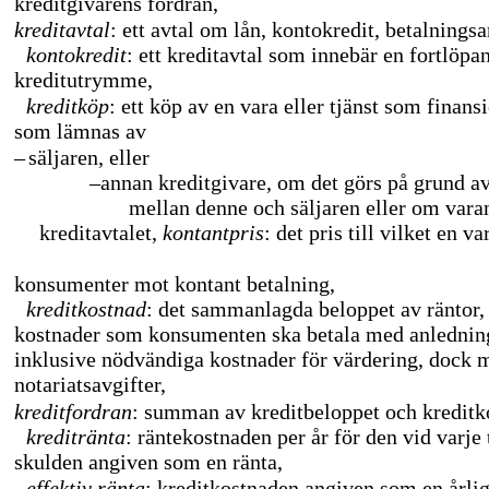
kreditgivarens fordran,
kreditavtal
: ett avtal om lån, kontokredit, betalningsa
kontokredit
: ett kreditavtal som innebär en fortlöpand
kreditutrymme,
kreditköp
: ett köp av en vara eller tjänst som finan
som lämnas av
–
säljaren, eller
–
annan kreditgivare, om det görs på grund 
mellan denne och säljaren eller om varan
kreditavtalet,
kontantpris
: det pris till vilket en v
konsumenter mot kontant betalning,
kreditkostnad
: det sammanlagda beloppet av räntor,
kostnader som konsumenten ska betala med anledning
inklusive nödvändiga kostnader för värdering, dock 
notariatsavgifter,
kreditfordran
: summan av kreditbeloppet och kreditk
kreditränta
: räntekostnaden per år för den vid varje
skulden angiven som en ränta,
effektiv ränta
: kreditkostnaden angiven som en årli