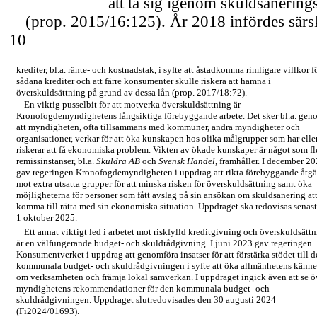
att ta sig igenom skuldsanering
(prop. 2015/16:125). År 2018 infördes särsk
10
krediter, bl.a. ränte- och kostnadstak, i syfte att åstadkomma rimligare villkor f
sådana krediter och att färre konsumenter skulle riskera att hamna i
överskuldsättning på grund av dessa lån (prop. 2017/18:72).
En viktig pusselbit för att motverka överskuldsättning är
Kronofogdemyndighetens långsiktiga förebyggande arbete. Det sker bl.a. gen
att myndigheten, ofta tillsammans med kommuner, andra myndigheter och
organisationer, verkar för att öka kunskapen hos olika målgrupper som har elle
riskerar att få ekonomiska problem. Vikten av ökade kunskaper är något som fl
remissinstanser, bl.a.
Skuldra AB
och
Svensk Handel
, framhåller. I december 2
gav regeringen Kronofogdemyndigheten i uppdrag att rikta förebyggande åtgä
mot extra utsatta grupper för att minska risken för överskuldsättning samt öka
möjligheterna för personer som fått avslag på sin ansökan om skuldsanering at
komma till rätta med sin ekonomiska situation. Uppdraget ska redovisas senas
1 oktober 2025.
Ett annat viktigt led i arbetet mot riskfylld kreditgivning och överskuldsätt
är en välfungerande budget- och skuldrådgivning. I juni 2023 gav regeringen
Konsumentverket i uppdrag att genomföra insatser för att förstärka stödet till 
kommunala budget- och skuldrådgivningen i syfte att öka allmänhetens kän
om verksamheten och främja lokal samverkan. I uppdraget ingick även att se ö
myndighetens rekommendationer för den kommunala budget- och
skuldrådgivningen. Uppdraget slutredovisades den 30 augusti 2024
(Fi2024/01693).