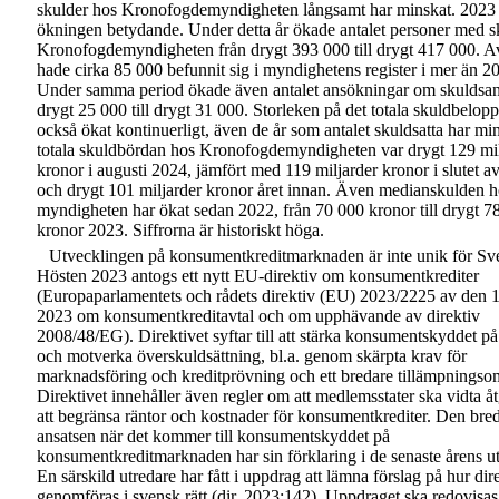
skulder hos Kronofogdemyndigheten långsamt har minskat. 2023
ökningen betydande. Under detta år ökade antalet personer med s
Kronofogdemyndigheten från drygt 393 000 till drygt 417 000. A
hade cirka 85 000 befunnit sig i myndighetens register i mer än 20
Under samma period ökade även antalet ansökningar om skuldsan
drygt 25 000 till drygt 31 000. Storleken på det totala skuldbelopp
också ökat kontinuerligt, även de år som antalet skuldsatta har mi
totala skuldbördan hos Kronofogdemyndigheten var drygt 129 mil
kronor i augusti 2024, jämfört med 119 miljarder kronor i slutet a
och drygt 101 miljarder kronor året innan. Även medianskulden h
myndigheten har ökat sedan 2022, från 70 000 kronor till drygt 7
kronor 2023. Siffrorna är historiskt höga.
Utvecklingen på konsumentkreditmarknaden är inte unik för Sve
Hösten 2023 antogs ett nytt
EU-direktiv
om konsumentkrediter
(Europaparlamentets och rådets direktiv (EU) 2023/2225 av den 
2023 om konsumentkreditavtal och om upphävande av direktiv
2008/48/EG). Direktivet syftar till att stärka konsumentskyddet p
och motverka överskuldsättning, bl.a. genom skärpta krav för
marknadsföring och kreditprövning och ett bredare tillämpningso
Direktivet innehåller även regler om att medlemsstater ska vidta åt
att begränsa räntor och kostnader för konsumentkrediter. Den bre
ansatsen när det kommer till konsumentskyddet på
konsumentkreditmarknaden har sin förklaring i de senaste årens u
En särskild utredare har fått i uppdrag att lämna förslag på hur dir
genomföras i svensk rätt (dir. 2023:142). Uppdraget ska redovisas