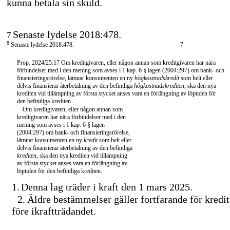
kunna betala sin skuld.
Senaste lydelse 2018:478.
7
8
Senaste lydelse 2018:478.
7
Prop. 2024/25:17 Om kreditgivaren, eller någon annan som kreditgivaren har nära
förbindelser med i den mening som avses i 1 kap. 6 § lagen (2004:297) om bank- och
finansieringsrörelse, lämnar konsumenten en ny
högkostnadskredit
som helt eller
delvis finansierar återbetalning av den befintliga
högkostnadskrediten
, ska den nya
krediten vid tillämpning av första stycket anses vara en förlängning av löptiden för
den befintliga krediten.
Om kreditgivaren, eller någon annan som
kreditgivaren har nära förbindelser med i den
mening som avses i 1 kap. 6 § lagen
(2004:297) om bank- och finansieringsrörelse,
lämnar konsumenten en ny
kredit
som helt eller
delvis finansierar återbetalning av den befintliga
krediten
, ska den nya krediten vid tillämpning
av första stycket anses vara en förlängning av
löptiden för den befintliga krediten.
1.
Denna lag träder i kraft den 1 mars 2025.
2.
Äldre bestämmelser gäller fortfarande för kredit
före ikraftträdandet.