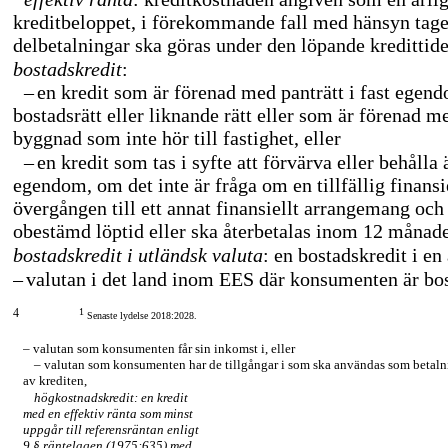
kreditbeloppet, i förekommande fall med hänsyn tagen
delbetalningar ska göras under den löpande kredittide
bostadskredit
:
–
en kredit som är förenad med panträtt i fast egend
bostadsrätt eller liknande rätt eller som är förenad m
byggnad som inte hör till fastighet, eller
–
en kredit som tas i syfte att förvärva eller behålla 
egendom, om det inte är fråga om en tillfällig finans
övergången till ett annat finansiellt arrangemang och
obestämd löptid eller ska återbetalas inom 12 månade
bostadskredit i utländsk valuta
: en bostadskredit i en
–
valutan i det land inom EES där konsumenten är bos
4
1
Senaste lydelse 2018:2028.
–
valutan som konsumenten får sin inkomst i, eller
–
valutan som konsumenten har de tillgångar i som ska användas som betaln
av krediten,
högkostnadskredit: en kredit
med en effektiv ränta som minst
uppgår till referensräntan enligt
9 § räntelagen (1975:635) med