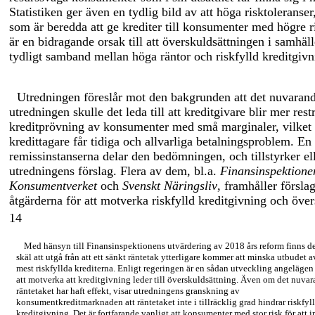
Statistiken ger även en tydlig bild av att höga risktoleranser,
som är beredda att ge krediter till konsumenter med högre r
är en bidragande orsak till att överskuldsättningen i samhälle
tydligt samband mellan höga räntor och riskfylld kreditgivn
Utredningen föreslår mot den bakgrunden att det nuvarande
utredningen skulle det leda till att kreditgivare blir mer res
kreditprövning av konsumenter med små marginaler, vilket i s
kredittagare får tidiga och allvarliga betalningsproblem. En 
remissinstanserna delar den bedömningen, och tillstyrker el
utredningens förslag. Flera av dem, bl.a.
Finansinspektione
Konsumentverket
och
Svenskt Näringsliv
, framhåller försla
åtgärderna för att motverka riskfylld kreditgivning och över
14
Med hänsyn till Finansinspektionens utvärdering av 2018 års reform finns d
skäl att utgå från att ett sänkt räntetak ytterligare kommer att minska utbudet a
mest riskfyllda krediterna. Enligt regeringen är en sådan utveckling angelägen 
att motverka att kreditgivning leder till överskuldsättning. Även om det nuva
räntetaket har haft effekt, visar utredningens granskning av
konsumentkreditmarknaden att räntetaket inte i tillräcklig grad hindrar riskfyl
kreditgivning. Det är fortfarande vanligt att konsumenter med stor risk för att i