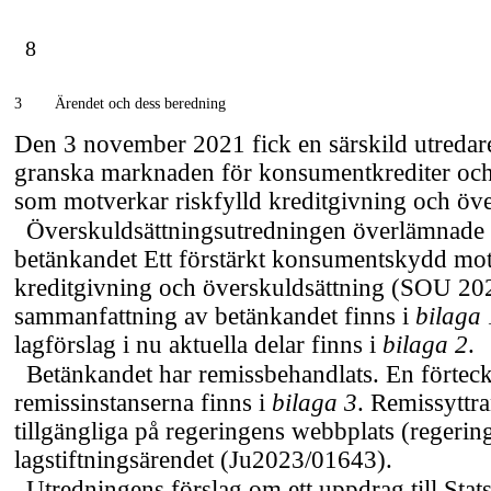
8
3
Ärendet och dess beredning
Den 3 november 2021 fick en särskild utredare
granska marknaden för konsumentkrediter och 
som motverkar riskfylld kreditgivning och öve
Överskuldsättningsutredningen överlämnade i
betänkandet Ett förstärkt konsumentskydd mot 
kreditgivning och överskuldsättning (SOU 20
sammanfattning av betänkandet finns i
bilaga
lagförslag i nu aktuella delar finns i
bilaga 2
.
Betänkandet har remissbehandlats. En förtec
remissinstanserna finns i
bilaga 3
. Remissyttr
tillgängliga på regeringens webbplats (regering
lagstiftningsärendet (Ju2023/01643).
Utredningens förslag om ett uppdrag till Stats