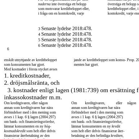
naderna
inte överstiga ett belopp
överstiga ett belopp
som motsvarar kreditbeloppet eller,
kreditbeloppet eller, 
i fråga om en kontokredit, varje
kontokredit, varje ens
Senaste lydelse 2018:478.
3
Senaste lydelse 2018:478.
4
Senaste lydelse 2018:478.
5
Senaste lydelse 2018:478.
6
6
enskilt utnyttjande av kreditbeloppet
jande av kreditbeloppet som konsu- Prop. 2
som konsumenten har gjort.
menten har gjort.
Med kostnader i första stycket avses
1.
kreditkostnader,
2.
dröjsmålsränta, och
3.
kostnader enligt lagen (1981:739) om ersättning f
inkassokostnader m.m.
Om kreditgivaren, eller någon
Om
kreditgivaren,
eller
någon
annan som kreditgivaren har nära
annan som kreditgivaren har nära
förbindelser med i den mening som
förbindelser med i den mening som
avses i 1 kap. 6 § lagen (2004:297)
avses i 1 kap. 6 § lagen (2004:297)
om bank- och finansieringsrörelse,
om bank- och finansieringsrörelse,
lämnar konsumenten en ny
hög-
lämnar konsumenten en ny
kredit
kostnadskredit
som helt eller delvis
som helt eller delvis finansierar åter-
finansierar återbetalning av den
betalning av den befintliga
krediten
,