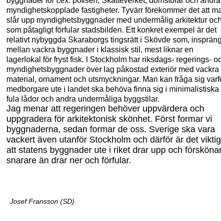
byggnader för t.ex. polisen,
Skatteverket, domstolar och andra
myndighetskopplade fastigheter. Tyvärr förekommer det att m
slår upp myndighetsbyggnader med undermålig arkitektur oc
som påtagligt förfular stadsbilden. Ett konkret exempel är det
relativt nybyggda Skaraborgs tingsrätt i Skövde som, inspräng
mellan vackra byggnader i klassisk stil, mest liknar en
lagerlokal för fryst fisk. I Stockholm har riksdags- regerings- o
myndighetsbyggnader över lag påkostad exteriör med vackra
material, ornament och utsmyckningar. Man kan fråga sig varf
medborgare ute i landet ska behöva finna sig i minimalistiska
fula lådor och andra undermåliga byggstilar.
Jag menar att regeringen behöver uppvärdera och
uppgradera för arkitektonisk skönhet. Först formar vi
byggnaderna, sedan formar de oss. Sverige ska vara
vackert även utanför Stockholm och därför är det viktig
att statens byggnader ute i riket drar upp och försköna
snarare än drar ner och förfular.
Josef Fransson (SD)