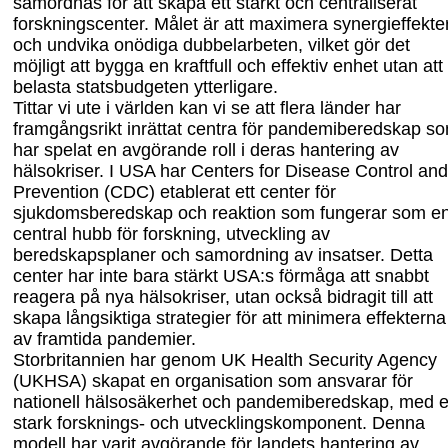
samordnas för att skapa ett starkt och centraliserat
forskningscenter. Målet är att maximera synergi
effekte
och undvika onödiga dubbelarbeten, vilket gör det
möjligt att bygga en kraftfull och effektiv enhet utan att
belasta statsbudgeten ytterligare.
Tittar vi ute i världen kan vi se att flera länder har
framgångsrikt inrättat centra för pandemiberedskap s
har spelat en avgörande roll i deras hantering av
hälsokriser. I USA har Centers for Disease Control and
Prevention (CDC) etablerat ett center för
sjukdomsberedskap och reaktion som fungerar som e
central hubb för forskning, utveckling av
beredskapsplaner och samordning av insatser. Detta
center har inte bara stärkt USA:s förmåga att snabbt
reagera på nya hälsokriser, utan också bidragit till att
skapa långsiktiga strategier för att minimera effekterna
av framtida pandemier.
Storbritannien har genom UK Health Security Agency
(UKHSA) skapat en organisation som ansvarar för
nationell hälsosäkerhet och pandemiberedskap, med 
stark forsknings- och utvecklingskomponent. Denna
modell har varit avgörande för landets hantering av