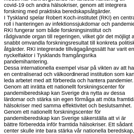
covid-19 och andra hälsokriser, genom att integrera
forskning med praktiska beredskapsåtgärder.
I Tyskland spelar Robert Koch-institutet (RKI) en centr
roll i hanteringen av infektionssjukdomar och pandemie
RKI fungerar som både forskningsinstitut och
rådgivande organ till regeringen, vilket gör det möjligt a
snabbt omvandla forsknings
resultat till konkreta politis
åtgärder. RKI integrerade tillvägagångssätt har varit e
nyckelfaktor i Tysklands framgångsrika
pandemihantering.
Dessa internationella exempel visar på vikten av att ha
en centraliserad och
välkoordinerad institution som ka
leda arbetet med att förbereda och hantera pandemier.
Genom att inrätta ett nationellt forskningscenter för
pandemiberedskap kan Sverige dra nytta av dessa
lärdomar och stärka sin egen förmåga att möta framtid
hälsokriser med samma effektivitet och beslutsamhet.
Genom ett nationellt forskningscenter för
pandemiberedskap kan Sverige säkerställa att vi är
bättre förberedda inför framtida hälsokriser. Ett sådant
center skulle inte bara stärka vår nationella beredskap