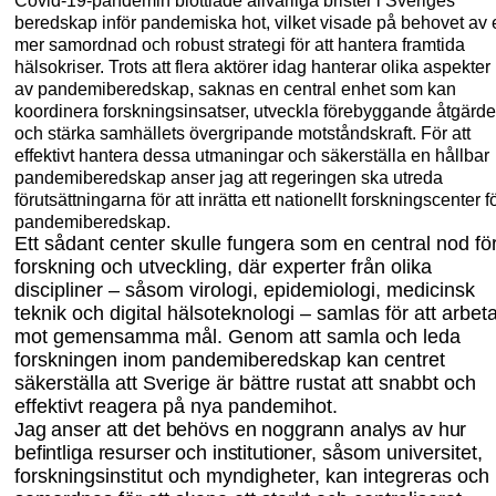
Covid-19-pandemin blottlade allvarliga brister i Sveriges
beredskap inför pandemiska hot, vilket visade på behovet av 
mer samordnad och robust strategi för att hantera framtida
hälsokriser. Trots att flera aktörer idag hanterar olika aspekter
av pandemi
beredskap, saknas en central enhet som kan
koordinera forskningsinsatser, utveckla förebyggande åtgärde
och stärka samhällets övergripande motståndskraft. För att
effektivt hantera dessa utmaningar och säkerställa en hållbar
pandemiberedskap anser jag att regeringen ska utreda
förutsättningarna för att inrätta ett nationellt forsknings
center f
pandemiberedskap.
Ett sådant center skulle fungera som en central nod fö
forskning och utveckling, där experter från olika
discipliner – såsom virologi, epidemiologi, medicinsk
teknik och digital hälsoteknologi – samlas för att arbet
mot gemensamma mål. Genom att samla och leda
forskningen inom pandemiberedskap kan centret
säkerställa att Sverige är bättre rustat att snabbt och
effektivt reagera på nya pandemihot.
Jag anser att det behövs en noggrann analys av hur
befintliga resurser och institu
tioner,
såsom universitet,
forskningsinstitut och myndigheter, kan integreras och