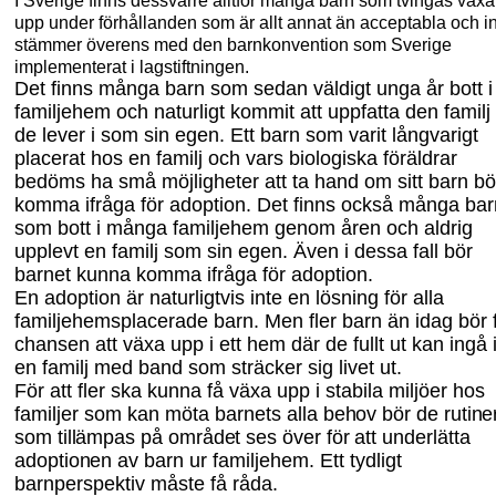
I Sverige finns dessvärre alltför många barn som tvingas växa
upp under förhållanden som är allt annat än acceptabla och i
stämmer överens med den barnkonvention som Sverige
implementerat i lagstiftningen.
Det finns många barn som sedan väldigt unga år bott i
familjehem och naturligt kommit att uppfatta den familj
de lever i som sin egen. Ett barn som varit långvarigt
placerat hos en familj och vars biologiska föräldrar
bedöms ha små möjligheter att ta hand om sitt barn bö
komma ifråga för adoption. Det finns också många bar
som bott i många familjehem genom åren och aldrig
upplevt en familj som sin egen. Även i dessa fall bör
barnet kunna komma ifråga för adoption.
En adoption är naturligtvis inte en lösning för alla
familjehemsplacerade barn. Men fler barn än idag bör 
chansen att växa upp i ett hem där de fullt ut kan ingå 
en familj med band som sträcker sig livet ut.
För att fler ska kunna få växa upp i stabila miljöer hos
familjer som kan möta barnets
alla behov bör de rutine
som tillämpas på området ses över för att underlätta
adoptionen
av barn ur familjehem. Ett tydligt
barnperspektiv måste få råda.