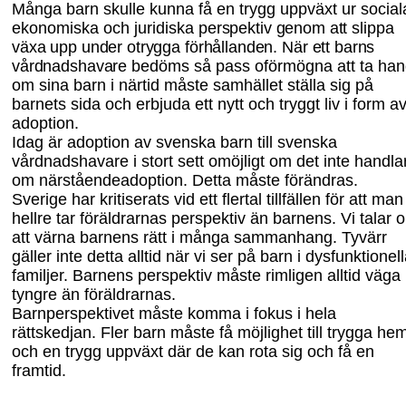
Många barn skulle kunna få en trygg uppväxt ur social
ekonomiska och juridiska
perspektiv genom att slippa
växa upp under otrygga förhållanden. När ett barns
vårdnads
havare
bedöms så pass oförmögna att ta ha
om sina barn i närtid måste samhället ställa sig på
barnets sida och erbjuda ett nytt och tryggt liv i form a
adoption.
Idag är adoption av svenska barn till svenska
vårdnadshavare i stort sett omöjligt om det inte handla
om närståendeadoption. Detta måste förändras.
Sverige har kritiserats vid ett flertal tillfällen för att man
hellre tar föräldrarnas perspektiv än barnens. Vi talar 
att värna barnens rätt i många sammanhang. Tyvärr
gäller inte detta alltid när vi ser på barn i dysfunktionel
familjer. Barnens perspektiv måste rimligen alltid väga
tyngre än föräldrarnas.
Barnperspektivet måste komma i fokus i hela
rättskedjan. Fler barn måste få möjlighet till trygga he
och en trygg uppväxt där de kan rota sig och få en
framtid.