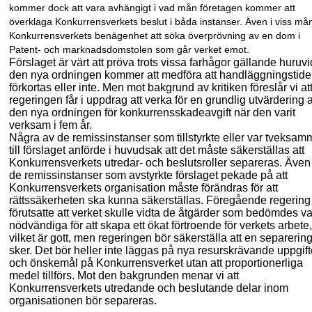
kommer dock att vara avhängigt i vad mån företagen kommer att
överklaga Konkurrensverkets beslut i båda instanser. Även i viss må
Konkurrens
verkets benägenhet att söka överprövning av en dom i
Patent- och marknadsdomstolen som går verket emot.
Förslaget är värt att pröva trots vissa farhågor gällande huruv
den nya ordningen kommer att medföra att handläggningstid
förkortas eller inte. Men mot bakgrund av kritiken föreslår vi at
regeringen får i uppdrag att verka för en grundlig utvärdering 
den nya ordningen för konkurrensskadeavgift när den varit
verksam i fem år.
Några av de remissinstanser som tillstyrkte eller var tveksam
till förslaget anförde i huvudsak att det måste säkerställas att
Konkurrensverkets utredar- och beslutsroller separeras. Även
de remissinstanser som avstyrkte förslaget pekade på att
Konkurrensverkets organisation måste förändras för att
rättssäkerheten ska kunna säkerställas. Föregående regering
förutsatte att verket skulle vidta de åtgärder som bedömdes v
nödvändiga för att skapa ett ökat förtroende för verkets arbete,
vilket är gott, men regeringen bör säkerställa att en separerin
sker. Det bör heller inte läggas på nya resurskrävande uppgift
och önskemål på Konkurrensverket utan att proportioner
liga
medel tillförs. Mot den bakgrunden menar vi att
Konkurrensverkets utredande och beslutande delar inom
organisationen bör separeras.