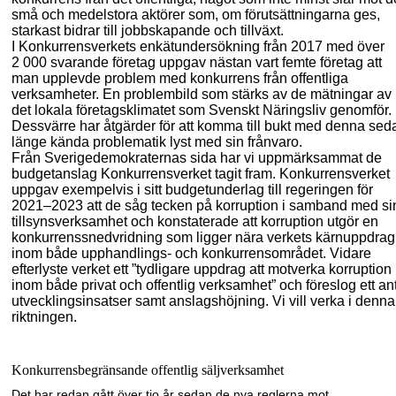
små och medelstora aktörer som, om förutsättningarna ges,
starkast bidrar till jobbskapande och tillväxt.
I Konkurrensverkets enkätundersökning från 2017 med över
2
000 svarande företag uppgav nästan vart femte företag att
man upplevde problem med konkurrens från offentliga
verksamheter. En problembild som stärks av de mätningar av
det lokala företagsklimatet som Svenskt Näringsliv genomför.
Dessvärre har åtgärder för att komma till bukt med denna sed
länge kända problematik lyst med sin frånvaro.
Från Sverigedemokraternas sida har vi uppmärksammat de
budgetanslag Konkurrensverket tagit fram. Konkurrensverket
uppgav exempelvis i sitt budget
underlag till regeringen för
2021–2023 att de såg tecken på korruption i samband med si
tillsynsverksamhet och konstaterade att korruption utgör en
konkurrenssnedvridning som ligger nära verkets kärnuppdrag
inom både upphandlings- och konkurrensområdet. Vidare
efterlyste verket ett ”tydligare uppdrag att motverka korruption
inom både privat och offentlig verksamhet” och föreslog ett an
utvecklingsinsatser samt anslags
höjning. Vi vill verka i denna
riktningen.
Konkurrensbegränsande offentlig säljverksamhet
Det har redan gått över tio år sedan de nya reglerna mot