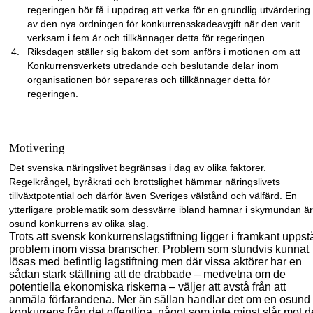
regeringen bör få i uppdrag att verka för en grundlig utvärdering
av den nya ordningen för konkurrensskadeavgift när den varit
verksam i fem år och tillkännager detta för regeringen.
Riksdagen ställer sig bakom det som anförs i motionen om att
Konkurrensverkets utredande och beslutande delar inom
organisationen bör separeras och tillkännager detta för
regeringen.
Motivering
Det svenska näringslivet begränsas i dag av olika faktorer.
Regelkrångel, byråkrati och brottslighet hämmar näringslivets
tillväxtpotential och därför även Sveriges välstånd och välfärd. En
ytterligare problematik som dessvärre ibland hamnar i skymundan är
osund konkurrens av olika slag.
Trots att svensk konkurrenslagstiftning ligger i framkant uppst
problem inom vissa branscher. Problem som stundvis kunnat
lösas med befintlig lagstiftning men där vissa aktörer har en
sådan stark ställning att de drabbade – medvetna om de
potentiella ekonomiska riskerna – väljer att avstå från att
anmäla förfarandena. Mer än sällan handlar det om en osund
konkurrens från det offentliga, något som inte minst slår mot d