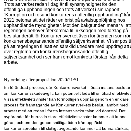
Trots att verket redan i dag är tillsynsmyndighet för den
offentliga upphandlingen och trots att verket i sin rapport
”Korruption och osund konkurrens i offentlig upphandling” frå
2021 betonar att det råder en brist på avtalsuppföljning hos
upphandlande myndigheter. Mot den bakgrunden menar vi att
regeringen behöver återkomma till riksdagen med förslag på
beslutanderätt för Konkurrensverket även för ärenden som rör
konkurrensbegränsande offentlig säljverksamhet. Vi ser positi
på att regeringen tillsatt en särskild utredare med uppdrag att
över reglerna om konkurrensbegränsande offentlig
säljverksamhet och ser fram emot konkreta förslag från detta
arbete.
Ny ordning efter proposition 2020/21:51
En förändrad process, där Konkurrensverket i första instans beslutar
om konkurrens
skadeavgift, kan potentiellt leda till en ökad effektivitet
Vissa effektivitetsvinster kan förmodligen uppnås genom en enklare
process för framtagande av Konkurrensverkets beslut, jämfört med
arbetet med att redan i första instans väcka talan vid domstol. Det
avgörande för huruvida stora effektivitetsvinster kommer att kunna
göras, och om den genomsnittliga tiden från upptäckt
konkurrensproblem till slutligt avgörande kommer att kunna sänkas,