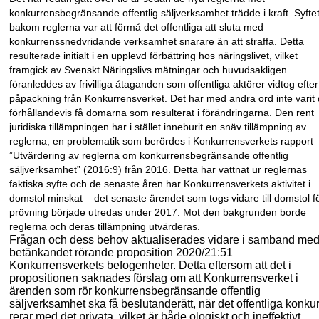
konkurrensbegränsande offentlig säljverksamhet trädde i kraft. Syfte
bakom reglerna var att förmå det offentliga att sluta med
konkurrenssnedvridande verksamhet snarare än att straffa. Detta
resulterade initialt i en upplevd förbättring hos näringslivet, vilket
framgick av Svenskt Näringslivs mätningar och huvudsakligen
föranleddes av frivilliga åtaganden som offentliga aktörer vidtog efter
påpackning från Konkurrensverket. Det har med andra ord inte varit
förhållandevis få domarna som resulterat i förändringarna. Den rent
juridiska tillämpningen har i stället inneburit en snäv tillämpning av
reglerna, en problematik som berördes i Konkurrensverkets rapport
”Utvärdering av reglerna om konkurrensbegränsande offentlig
säljverksamhet” (2016:9) från 2016. Detta har vattnat ur reglernas
faktiska syfte och de senaste åren har Konkurrensverkets aktivitet i
domstol minskat – det senaste ärendet som togs vidare till domstol f
prövning började utredas under 2017. Mot den bakgrunden borde
reglerna och deras tillämpning utvärderas.
Frågan och dess behov aktualiserades vidare i samband me
betänkandet rörande proposition 2020/21:51
Konkurrensverkets befogenheter. Detta eftersom att det i
propositionen saknades förslag om att Konkurrensverket i
ärenden som rör konkurrens
begränsande offentlig
säljverksamhet ska få beslutanderätt, när det offentliga konku
rerar med det privata, vilket är både ologiskt och ineffektivt.