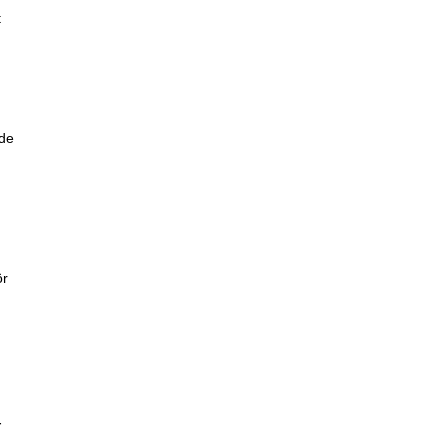
t
 de
ör
d
r